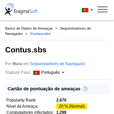
Skip
to
Português
content
Banco de Dados de Ameaças
Sequestradores de
Navegador
Contus.sbs
Contus.sbs
Por
Mura
em
Sequestradores de Navegador
Traduzir Para:
Português
Cartão de pontuação de ameaças
?
Popularity Rank:
2,670
Nível da Ameaça:
20 % (Normal)
Computadores infectados:
1,299