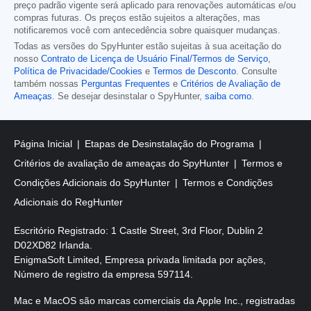
preço padrão vigente será aplicado para renovações automáticas e/ou
compras futuras. Os preços estão sujeitos a alterações, mas
notificaremos você com antecedência sobre quaisquer mudanças.
Todas as versões do SpyHunter estão sujeitas à sua aceitação do
nosso
Contrato de Licença de Usuário Final/Termos de Serviço
,
Política de Privacidade/Cookies
e
Termos de Desconto
. Consulte
também nossas
Perguntas Frequentes
e
Critérios de Avaliação de
Ameaças
. Se desejar desinstalar o SpyHunter,
saiba como
.
Página Inicial
Etapas de Desinstalação do Programa
Critérios de avaliação de ameaças do SpyHunter
Termos e
Condições Adicionais do SpyHunter
Termos e Condições
Adicionais do RegHunter
Escritório Registrado: 1 Castle Street, 3rd Floor, Dublin 2
D02XD82 Irlanda.
EnigmaSoft Limited, Empresa privada limitada por ações,
Número de registro da empresa 597114.
Mac e MacOS são marcas comerciais da Apple Inc., registradas