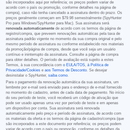
são incorporados aqui por referência; os preços podem variar de
acordo com o país ou promoção, conforme detalhes na página de
compra), caso não tenha cancelado a assinatura dentro do prazo. Os
preços geralmente começam em
$79.98
semestralmente (SpyHunter
Pro para Windows/SpyHunter para Mac). Sua assinatura será
renovada automaticamente
de acordo com os termos da página de
registro/compra, que preveem renovações automáticas pela taxa de
assinatura padrão vigente no momento da sua compra original e pelo
mesmo período de assinatura ou conforme estabelecido nos materiais
da promoção/página de compra, desde que você seja um usuário
contínuo e ininterrupto da assinatura. Consulte a página de compra
para obter detalhes. O período de avaliação está sujeito a estes
Termos, à sua concordância com
o EULA/TOS
,
à Política de
Privacidade/Cookies
e
aos Termos de Desconto
. Se desejar
desinstalar o SpyHunter,
saiba como
.
Para o pagamento da renovação automática da sua assinatura, um
lembrete por e-mail será enviado para o endereço de e-mail fornecido
no momento do cadastro, antes de cada data de pagamento. No início
do seu período de teste, você receberá um código de ativação que
pode ser usado apenas uma vez por período de teste e em apenas
um dispositivo por conta. Sua assinatura será renovada
automaticamente pelo preço e período de assinatura, de acordo com
os materiais da oferta e os termos da página de cadastro/compra (que
são incorporados a este documento por referência; os preços podem
variar de acordo com o país ou promoção, conforme os detalhes da