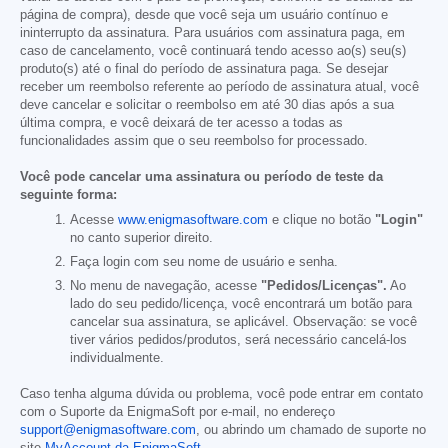
página de compra), desde que você seja um usuário contínuo e
ininterrupto da assinatura. Para usuários com assinatura paga, em
caso de cancelamento, você continuará tendo acesso ao(s) seu(s)
produto(s) até o final do período de assinatura paga. Se desejar
receber um reembolso referente ao período de assinatura atual, você
deve cancelar e solicitar o reembolso em até 30 dias após a sua
última compra, e você deixará de ter acesso a todas as
funcionalidades assim que o seu reembolso for processado.
Você pode cancelar uma assinatura ou período de teste da
seguinte forma:
Acesse
www.enigmasoftware.com
e clique no botão
"Login"
no canto superior direito.
Faça login com seu nome de usuário e senha.
No menu de navegação, acesse
"Pedidos/Licenças".
Ao
lado do seu pedido/licença, você encontrará um botão para
cancelar sua assinatura, se aplicável. Observação: se você
tiver vários pedidos/produtos, será necessário cancelá-los
individualmente.
Caso tenha alguma dúvida ou problema, você pode entrar em contato
com o Suporte da EnigmaSoft por e-mail, no endereço
support@enigmasoftware.com
, ou abrindo um chamado de suporte no