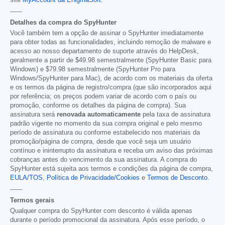
site
MyAccount da EnigmaSoft
.
------
Detalhes da compra do SpyHunter
Você também tem a opção de assinar o SpyHunter imediatamente
para obter todas as funcionalidades, incluindo remoção de malware e
acesso ao nosso departamento de suporte através do HelpDesk,
geralmente a partir de
$49.98
semestralmente (SpyHunter Basic para
Windows) e
$79.98
semestralmente (SpyHunter Pro para
Windows/SpyHunter para Mac), de acordo com os materiais da oferta
e os termos da página de registro/compra (que são incorporados aqui
por referência; os preços podem variar de acordo com o país ou
promoção, conforme os detalhes da página de compra). Sua
assinatura será
renovada automaticamente
pela taxa de assinatura
padrão vigente no momento da sua compra original e pelo mesmo
período de assinatura ou conforme estabelecido nos materiais da
promoção/página de compra, desde que você seja um usuário
contínuo e ininterrupto da assinatura e receba um aviso das próximas
cobranças antes do vencimento da sua assinatura. A compra do
SpyHunter está sujeita aos termos e condições da página de compra,
EULA/TOS
,
Política de Privacidade/Cookies
e
Termos de Desconto
.
------
Termos gerais
Qualquer compra do SpyHunter com desconto é válida apenas
durante o período promocional da assinatura. Após esse período, o