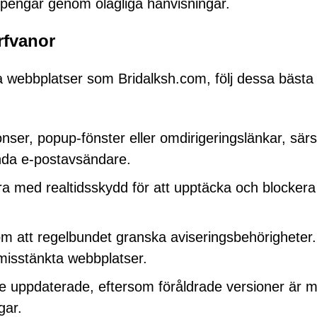
r pengar genom olagliga hänvisningar.
rfvanor
sa webbplatser som Bridalksh.com, följ dessa bästa
nser, popup-fönster eller omdirigeringslänkar, särsk
ända e-postavsändare.
a med realtidsskydd för att upptäcka och blockera
m att regelbundet granska aviseringsbehörigheter.
 misstänkta webbplatser.
e uppdaterade, eftersom föråldrade versioner är 
gar.