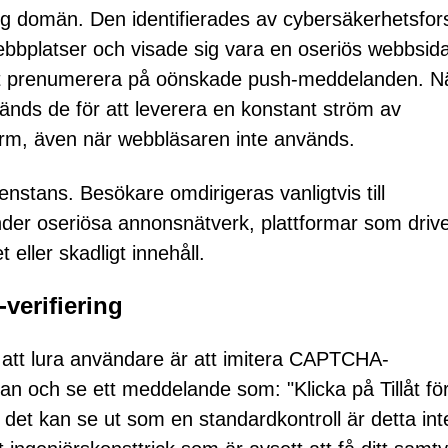
itlig domän. Den identifierades av cybersäkerhetsfo
bbplatser och visade sig vara en oseriös webbsid
att prenumerera på oönskade push-meddelanden. N
nds de för att leverera en konstant ström av
ärm, även när webbläsaren inte används.
enstans. Besökare omdirigeras vanligtvis till
der oseriösa annonsnätverk, plattformar som driv
eller skadligt innehåll.
verifiering
 att lura användare är att imitera CAPTCHA-
an och se ett meddelande som: "Klicka på Tillåt för
 det kan se ut som en standardkontroll är detta int