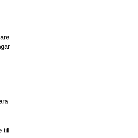
dare
ngar
ara
till