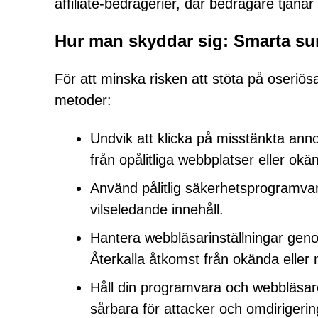
affiliate-bedrägerier, där bedragare tjäna
Hur man skyddar sig: Smarta su
För att minska risken att stöta på oseriö
metoder:
Undvik att klicka på misstänkta anno
från opålitliga webbplatser eller ok
Använd pålitlig säkerhetsprogramvar
vilseledande innehåll.
Hantera webbläsarinställningar geno
Återkalla åtkomst från okända eller
Håll din programvara och webbläsar
sårbara för attacker och omdirigerin