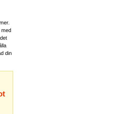
rmer.
a med
 det
lla
ad din
ot