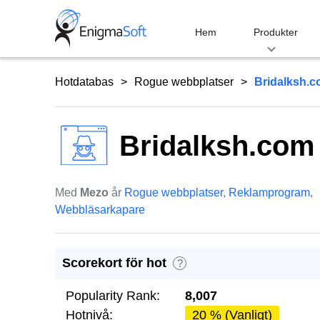
Skip
to
Hem
Produkter
content
Hotdatabas
Rogue webbplatser
Bridalksh.
Bridalksh.com
Med
Mezo
år
Rogue webbplatser
,
Reklamprogram
,
Webbläsarkapare
Scorekort för hot
?
Popularity Rank:
8,007
Hotnivå:
20 % (Vanligt)