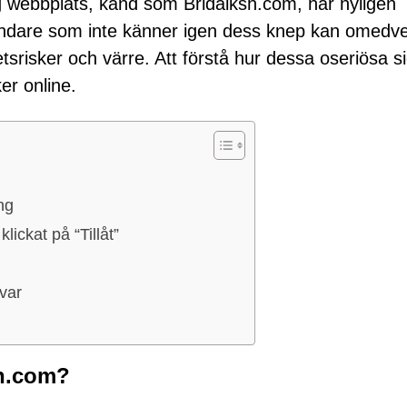
webbplats, känd som Bridalksh.com, har nyligen
ändare som inte känner igen dess knep kan omedve
tetsrisker och värre. Att förstå hur dessa oseriösa s
er online.
ng
lickat på “Tillåt”
svar
sh.com?