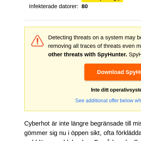
Infekterade datorer:
80
Detecting threats on a system may be
removing all traces of threats even 
other threats with SpyHunter.
SpyHu
Download SpyHu
Inte ditt operativsys
See additional offer below wh
Cyberhot är inte längre begränsade till m
gömmer sig nu i öppen sikt, ofta förklädd