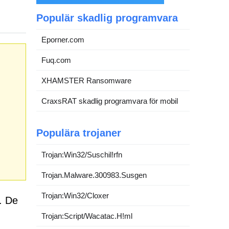
Populär skadlig programvara
Eporner.com
Fuq.com
XHAMSTER Ransomware
CraxsRAT skadlig programvara för mobil
Populära trojaner
Trojan:Win32/Suschil!rfn
Trojan.Malware.300983.Susgen
Trojan:Win32/Cloxer
. De
Trojan:Script/Wacatac.H!ml