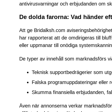
antivirusvarningar och erbjudanden om s
De dolda farorna: Vad händer efte
Att ge Bridalksh.com aviseringsbehörighe
har rapporterat att de omdirigeras till bluf
eller uppmanar till onödiga systemskannin
De typer av innehåll som marknadsförs via
Teknisk supportbedrägerier som utge
Falska programuppdateringar eller 
Skumma finansiella erbjudanden, fals
Även när annonserna verkar marknadsföra ri