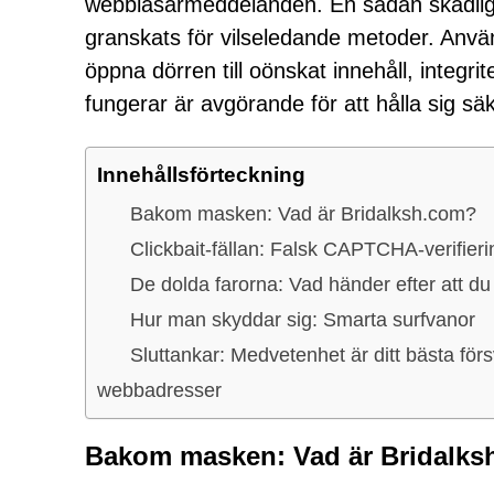
webbläsarmeddelanden. En sådan skadlig 
granskats för vilseledande metoder. Anv
öppna dörren till oönskat innehåll, integri
fungerar är avgörande för att hålla sig säk
Innehållsförteckning
Bakom masken: Vad är Bridalksh.com?
Clickbait-fällan: Falsk CAPTCHA-verifieri
De dolda farorna: Vad händer efter att du k
Hur man skyddar sig: Smarta surfvanor
Sluttankar: Medvetenhet är ditt bästa för
webbadresser
Bakom masken: Vad är Bridalk