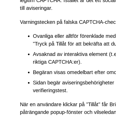
legitim CAPTCHA. Istället är det ett social
till aviseringar.
Varningstecken på falska CAPTCHA-check
Ovanliga eller alltför förenklade medd
"Tryck på Tillåt för att bekräfta att 
Avsaknad av interaktiva element (t.e
riktiga CAPTCHA:er).
Begäran visas omedelbart efter omdi
Sidan begär aviseringsbehörigheter ist
verifieringstest.
När en användare klickar på "Tillåt" får
påträngande popup-fönster och vilseledande