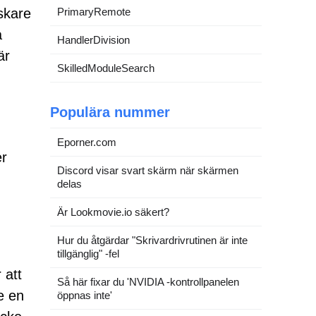
rskare
PrimaryRemote
a
HandlerDivision
är
SkilledModuleSearch
Populära nummer
Eporner.com
er
Discord visar svart skärm när skärmen
delas
Är Lookmovie.io säkert?
Hur du åtgärdar "Skrivardrivrutinen är inte
tillgänglig" -fel
 att
Så här fixar du 'NVIDIA -kontrollpanelen
e en
öppnas inte'