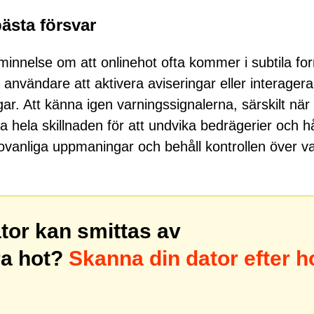
bästa försvar
nnelse om att onlinehot ofta kommer i subtila fo
användare att aktivera aviseringar eller interager
gar. Att känna igen varningssignalerna, särskilt när
hela skillnaden för att undvika bedrägerier och hå
ätt ovanliga uppmaningar och behåll kontrollen över v
ator kan smittas av
a hot?
Skanna din dator efter h