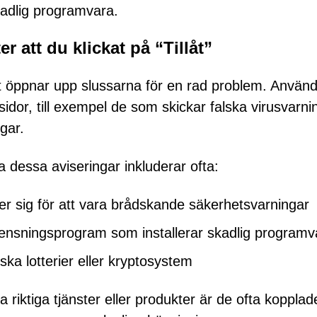
kadlig programvara.
r att du klickat på “Tillåt”
t öppnar upp slussarna för en rad problem. Använ
fsidor, till exempel de som skickar falska virusvarni
gar.
 dessa aviseringar inkluderar ofta:
r sig för att vara brådskande säkerhetsvarningar
rensningsprogram som installerar skadlig programv
ka lotterier eller kryptosystem
ktiga tjänster eller produkter är de ofta kopplade 