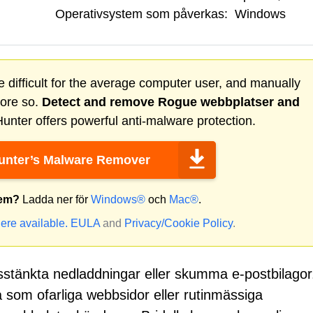
Operativsystem som påverkas:
Windows
 difficult for the average computer user, and manually
more so.
Detect and remove
Rogue webbplatser
and
nter offers powerful anti-malware protection.
nter’s Malware Remover
tem?
Ladda ner för
Windows®
och
Mac®
.
ere available.
EULA
and
Privacy/Cookie Policy
.
isstänkta nedladdningar eller skumma e-postbilagor
a som ofarliga webbsidor eller rutinmässiga