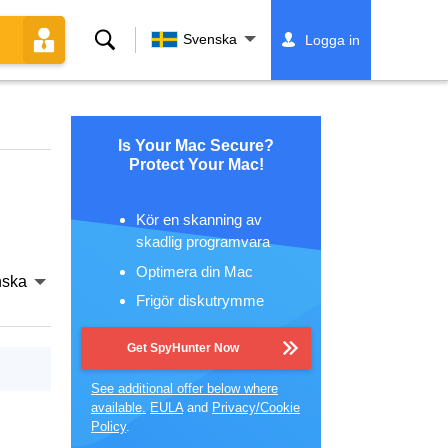
Sök
Svenska
Logga in
Is Your Mac Secure?
Protect Your Mac!
Kör en skanning av
skadlig programvara
Optimera din Mac
nska
Frigör diskutrymme
Get SpyHunter Now
See additional offer below where
available.
EULA
and
Privacy/Cookie
Policy
.