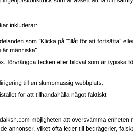
t ingenjörskonsttrick som är avsett att få ditt samt
ar inkluderar:
elanden som "Klicka på Tillåt för att fortsätta" elle
du är människa".
x. förvrängda tecken eller bildval som är typiska fö
rigering till en slumpmässig webbplats.
ället för att tillhandahålla något faktiskt
 Bridalksh.com möjligheten att översvämma enheten
 annonser, vilket ofta leder till bedrägerier, falsk