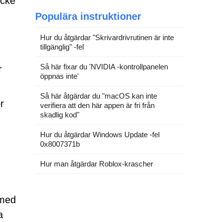
ycke
Populära instruktioner
Hur du åtgärdar "Skrivardrivrutinen är inte
tillgänglig" -fel
Så här fixar du 'NVIDIA -kontrollpanelen
r
öppnas inte'
Så här åtgärdar du "macOS kan inte
r
verifiera att den här appen är fri från
skadlig kod"
Hur du åtgärdar Windows Update -fel
0x8007371b
Hur man åtgärdar Roblox-krascher
 med
a