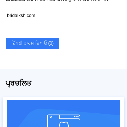
bridalksh.com
ਟਿੱਪਣੀ ਫਾਰਮ ਦਿਖਾਓ (0)
ਪ੍ਰਚਲਿਤ