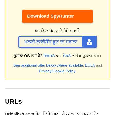
Download SpyHunter
ਆਪਣੇ ਕਾਰੋਬਾਰ ਦੇ ਪੈਸੇ ਬਚਾਓ!
ਮਲਟੀ-ਲਾਈਸੈਂਸ ਛੂਟ ਦਾ ਹਵਾਲਾ
ਤੁਹਾਡਾ OS ਨਹੀਂ ਹੈ?
ਵਿੰਡੋਜ਼®
ਅਤੇ
ਮੈਕ®
ਲਈ ਡਾਊਨਲੋਡ ਕਰੋ।
See additional offer below where available.
EULA
and
Privacy/Cookie Policy
.
URLs
Bridalksh.com ਹੇਠ ਦਿੱਤੇ URL ਨੂੰ ਕਾਲ ਕਰ ਸਕਦਾ ਹੈ: