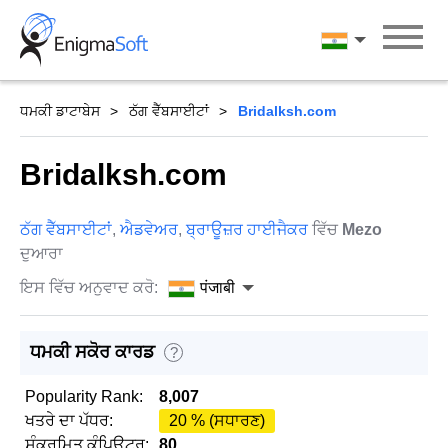
Skip
to
पंजाबी
content
ਧਮਕੀ ਡਾਟਾਬੇਸ
ਠੱਗ ਵੈੱਬਸਾਈਟਾਂ
Bridalksh.com
Bridalksh.com
ਠੱਗ ਵੈੱਬਸਾਈਟਾਂ
,
ਐਡਵੇਅਰ
,
ਬ੍ਰਾਊਜ਼ਰ ਹਾਈਜੈਕਰ
ਵਿੱਚ
Mezo
ਦੁਆਰਾ
ਇਸ ਵਿੱਚ ਅਨੁਵਾਦ ਕਰੋ:
पंजाबी
ਧਮਕੀ ਸਕੋਰ ਕਾਰਡ
?
Popularity Rank:
8,007
ਖਤਰੇ ਦਾ ਪੱਧਰ:
20 % (ਸਧਾਰਣ)
ਸੰਕਰਮਿਤ ਕੰਪਿਊਟਰ:
80