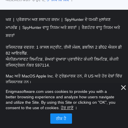
ਅਣਇੰਸਟੌਲ ਕਰਨਾ ਚਾਹੁੰਦੇ ਹੋ,
ਤਾਂ ਸਿੱਖੋ ਕਿ ਕਿਵੇਂ
।
ਘਰ
ਪ੍ਰੋਗਰਾਮ ਅਣ ਸਥਾਪਤ ਕਦਮ
SpyHunter ਦੇ ਧਮਕੀ ਮੁਲਾਂਕਣ
ਮਾਪਦੰਡ
SpyHunter ਵਾਧੂ ਨਿਯਮ ਅਤੇ ਸ਼ਰਤਾਂ
ਰੈਗਹੰਟਰ ਵਾਧੂ ਨਿਯਮ ਅਤੇ
ਸ਼ਰਤਾਂ
ਰਜਿਸਟਰਡ ਦਫਤਰ: 1 ਕਾਸਲ ਸਟ੍ਰੀਟ, ਤੀਜੀ ਮੰਜ਼ਲ, ਡਬਲਿਨ 2 ਡੀ02 ਐਕਸ ਡੀ
82 ਆਇਰਲੈਂਡ.
ਐਨੀਗਮਾਸਾਫਟ ਲਿਮਟਿਡ, ਸ਼ੇਅਰਾਂ ਦੁਆਰਾ ਪ੍ਰਾਈਵੇਟ ਕੰਪਨੀ ਲਿਮਟਿਡ, ਕੰਪਨੀ
ਰਜਿਸਟ੍ਰੇਸ਼ਨ ਨੰਬਰ 597114.
Mac ਅਤੇ MacOS Apple Inc. ਦੇ ਟ੍ਰੇਡਮਾਰਕ ਹਨ, ਜੋ US ਅਤੇ ਹੋਰ ਦੇਸ਼ਾਂ ਵਿੱਚ
ਰਜਿਸਟਰਡ ਹਨ।
Enigmasoftware.com uses cookies to provide you with a
ਕਾਪੀਰਾਈਟ 2016-
2026
. ਐਨੀਗਮਾਸੋਫਟ ਲਿਮਟਿਡ ਸਾਰੇ ਹੱਕ ਰਾਖਵੇਂ ਹਨ.
better browsing experience and analyze how users navigate
and utilize the Site. By using this Site or clicking on "OK", you
consent to the use of cookies.
ਹੋਰ ਜਾਣੋ
।