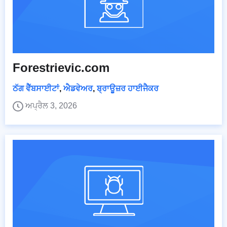
Forestrievic.com
ਠੱਗ ਵੈੱਬਸਾਈਟਾਂ
,
ਐਡਵੇਅਰ
,
ਬ੍ਰਾਊਜ਼ਰ ਹਾਈਜੈਕਰ
ਅਪ੍ਰੈਲ 3, 2026