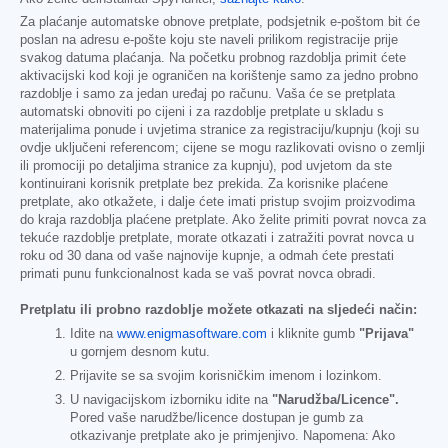
Za plaćanje automatske obnove pretplate, podsjetnik e-poštom bit će
poslan na adresu e-pošte koju ste naveli prilikom registracije prije
svakog datuma plaćanja. Na početku probnog razdoblja primit ćete
aktivacijski kod koji je ograničen na korištenje samo za jedno probno
razdoblje i samo za jedan uređaj po računu. Vaša će se pretplata
automatski obnoviti po cijeni i za razdoblje pretplate u skladu s
materijalima ponude i uvjetima stranice za registraciju/kupnju (koji su
ovdje uključeni referencom; cijene se mogu razlikovati ovisno o zemlji
ili promociji po detaljima stranice za kupnju), pod uvjetom da ste
kontinuirani korisnik pretplate bez prekida. Za korisnike plaćene
pretplate, ako otkažete, i dalje ćete imati pristup svojim proizvodima
do kraja razdoblja plaćene pretplate. Ako želite primiti povrat novca za
tekuće razdoblje pretplate, morate otkazati i zatražiti povrat novca u
roku od 30 dana od vaše najnovije kupnje, a odmah ćete prestati
primati punu funkcionalnost kada se vaš povrat novca obradi.
Pretplatu ili probno razdoblje možete otkazati na sljedeći način:
Idite na
www.enigmasoftware.com
i kliknite gumb
"Prijava"
u gornjem desnom kutu.
Prijavite se sa svojim korisničkim imenom i lozinkom.
U navigacijskom izborniku idite na
"Narudžba/Licence".
Pored vaše narudžbe/licence dostupan je gumb za
otkazivanje pretplate ako je primjenjivo. Napomena: Ako