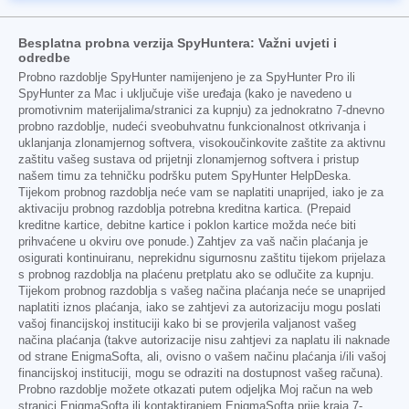
Besplatna probna verzija SpyHuntera: Važni uvjeti i
odredbe
Probno razdoblje SpyHunter namijenjeno je za SpyHunter Pro ili
SpyHunter za Mac i uključuje više uređaja (kako je navedeno u
promotivnim materijalima/stranici za kupnju) za jednokratno 7-dnevno
probno razdoblje, nudeći sveobuhvatnu funkcionalnost otkrivanja i
uklanjanja zlonamjernog softvera, visokoučinkovite zaštite za aktivnu
zaštitu vašeg sustava od prijetnji zlonamjernog softvera i pristup
našem timu za tehničku podršku putem SpyHunter HelpDeska.
Tijekom probnog razdoblja neće vam se naplatiti unaprijed, iako je za
aktivaciju probnog razdoblja potrebna kreditna kartica. (Prepaid
kreditne kartice, debitne kartice i poklon kartice možda neće biti
prihvaćene u okviru ove ponude.) Zahtjev za vaš način plaćanja je
osigurati kontinuiranu, neprekidnu sigurnosnu zaštitu tijekom prijelaza
s probnog razdoblja na plaćenu pretplatu ako se odlučite za kupnju.
Tijekom probnog razdoblja s vašeg načina plaćanja neće se unaprijed
naplatiti iznos plaćanja, iako se zahtjevi za autorizaciju mogu poslati
vašoj financijskoj instituciji kako bi se provjerila valjanost vašeg
načina plaćanja (takve autorizacije nisu zahtjevi za naplatu ili naknade
od strane EnigmaSofta, ali, ovisno o vašem načinu plaćanja i/ili vašoj
financijskoj instituciji, mogu se odraziti na dostupnost vašeg računa).
Probno razdoblje možete otkazati putem odjeljka Moj račun na web
stranici EnigmaSofta ili kontaktiranjem EnigmaSofta prije kraja 7-