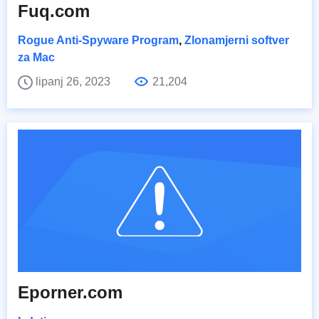
Fuq.com
Rogue Anti-Spyware Program
,
Zlonamjerni softver
za Mac
lipanj 26, 2023
21,204
Eporner.com