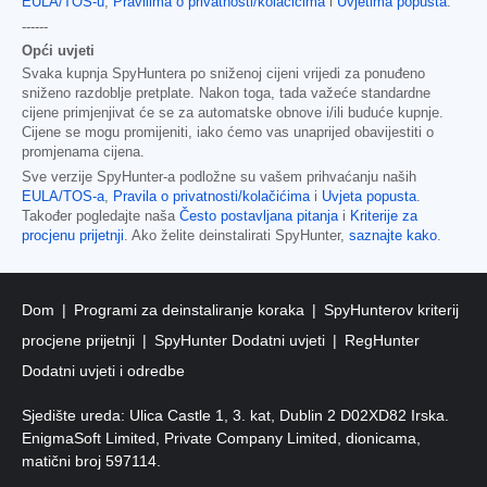
EULA/TOS-u
,
Pravilima o privatnosti/kolačićima
i
Uvjetima popusta
.
------
Opći uvjeti
Svaka kupnja SpyHuntera po sniženoj cijeni vrijedi za ponuđeno
sniženo razdoblje pretplate. Nakon toga, tada važeće standardne
cijene primjenjivat će se za automatske obnove i/ili buduće kupnje.
Cijene se mogu promijeniti, iako ćemo vas unaprijed obavijestiti o
promjenama cijena.
Sve verzije SpyHunter-a podložne su vašem prihvaćanju naših
EULA/TOS-a
,
Pravila o privatnosti/kolačićima
i
Uvjeta popusta
.
Također pogledajte naša
Često postavljana pitanja
i
Kriterije za
procjenu prijetnji
. Ako želite deinstalirati SpyHunter,
saznajte kako
.
Dom
Programi za deinstaliranje koraka
SpyHunterov kriterij
procjene prijetnji
SpyHunter Dodatni uvjeti
RegHunter
Dodatni uvjeti i odredbe
Sjedište ureda: Ulica Castle 1, 3. kat, Dublin 2 D02XD82 Irska.
EnigmaSoft Limited, Private Company Limited, dionicama,
matični broj 597114.