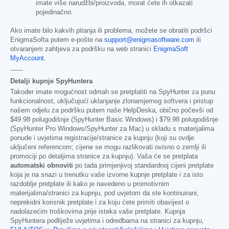
imate više narudžbi/proizvoda, morat ćete ih otkazati
pojedinačno.
Ako imate bilo kakvih pitanja ili problema, možete se obratiti podršci
EnigmaSofta putem e-pošte na
support@enigmasoftware.com
ili
otvaranjem zahtjeva za podršku na web stranici
EnigmaSoft
MyAccount
.
------
Detalji kupnje SpyHuntera
Također imate mogućnost odmah se pretplatiti na SpyHunter za punu
funkcionalnost, uključujući uklanjanje zlonamjernog softvera i pristup
našem odjelu za podršku putem naše HelpDeska, obično počevši od
$49.98
polugodišnje (SpyHunter Basic Windows) i
$79.98
polugodišnje
(SpyHunter Pro Windows/SpyHunter za Mac) u skladu s materijalima
ponude i uvjetima registracije/stranice za kupnju (koji su ovdje
uključeni referencom; cijene se mogu razlikovati ovisno o zemlji ili
promociji po detaljima stranice za kupnju). Vaša će se pretplata
automatski obnoviti
po tada primjenjivoj standardnoj cijeni pretplate
koja je na snazi u trenutku vaše izvorne kupnje pretplate i za isto
razdoblje pretplate ili kako je navedeno u promotivnim
materijalima/stranici za kupnju, pod uvjetom da ste kontinuirani,
neprekidni korisnik pretplate i za koju ćete primiti obavijest o
nadolazećim troškovima prije isteka vaše pretplate. Kupnja
SpyHuntera podliježe uvjetima i odredbama na stranici za kupnju,