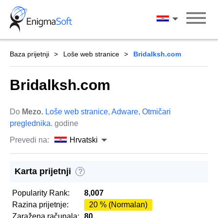
Skip
to
Hrvatski
content
Baza prijetnji
Loše web stranice
Bridalksh.com
Bridalksh.com
Do
Mezo.
Loše web stranice
,
Adware
,
Otmičari
preglednika
. godine
Prevedi na:
Hrvatski
Karta prijetnji
?
Popularity Rank:
8,007
Razina prijetnje:
20 % (Normalan)
Zaražena računala:
80