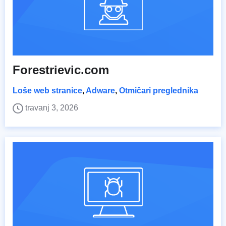
Forestrievic.com
Loše web stranice
,
Adware
,
Otmičari preglednika
travanj 3, 2026