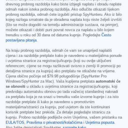
dnevnog probnog razdoblja kako biste izbjegli naplatu i obradu naplate
odmah nakon isteka probnog razdoblja. Ako odlučite otkazati tijekom
probnog razdoblja, odmah ćete izgubiti pristup SpyHunteru. Ako iz bilo
kojeg razloga smatrate da je obrađena naplata koju niste željeli izvršiti
(što se može dogoditi na temelju administracije sustava, na primjer),
možete otkazati i dobiti puni povrat novca za naplatu u bilo kojem
trenutku u roku od 30 dana od datuma kupnje. Pogledajte
Često
postavljana pitanja
.
Na kraju probnog razdoblja, odmah će vam se unaprijed naplatiti
cijena i za razdoblje pretplate kako je navedeno u materijalima ponude
i uvjetima stranice za registraciju/kupnju (koji su ovdje uključeni
referencom; cijene se mogu razlikovati ovisno o zemlji ili promociji po
detaljima stranice za kupnju) ako pretplatu ne otkažete na vrijeme.
Cijena obično počinje od
$79.98
polugodišnje (SpyHunter Pro
Windows/SpyHunter za Mac). Vaša kupljena pretplata
automatski će
se obnoviti
u skladu s uvjetima stranice za registraciju/kupnju, koji
predviđaju automatsku obnovu po tada važećoj standardnoj naknadi
za pretplatu koja je na snazi u trenutku vaše izvorne kupnje i za isto
razdoblje pretplate ili kako je navedeno u promotivnim
materijalima/stranici za kupnju, pod uvjetom da ste kontinuirani
korisnik pretplate bez prekida. Za detalje pogledajte stranicu za
kupnju. Probno razdoblje podliježe ovim Uvjetima, vašem pristanku na
EULA/TOS
,
Pravilima o privatnosti/kolačićima
i
Uvjetima popusta
.
Ako želite deinstalirati SpyHunter,
saznajte kako
.