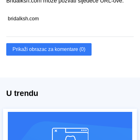
Bridalksh.com može pozvati sljedeće URL-ove:
bridalksh.com
Prikaži obrazac za komentare (0)
U trendu