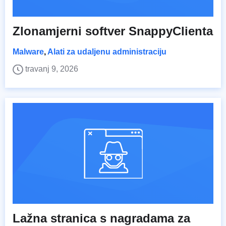
Zlonamjerni softver SnappyClienta
Malware
,
Alati za udaljenu administraciju
travanj 9, 2026
Lažna stranica s nagradama za