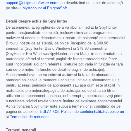
support@enigmasoftware.com
sau deschizând un tichet de asistență
pe site-ul
MyAccount al EnigmaSoft
.
------
Detalii despre achiziția SpyHunter
De asemenea, aveți opțiunea de a vă abona imediat la SpyHunter
pentru funcționalitate completă, inclusiv eliminarea programelor
malware și acces la departamentul nostru de asistență prin intermediul
Biroului nostru de asistență, de obicei începând de la
$49.98
semestrial (SpyHunter Basic Windows) și
$79.98
semestrial
(SpyHunter Pro Windows/SpyHunter pentru Mac), în conformitate cu
materialele ofertei și termenii paginii de înregistrare/achiziție (care
sunt încorporați aici prin referință; prețurile pot varia în funcție de țară
sau de promoție, în funcție de detaliile paginii de achiziție).
Abonamentul dvs. se va
reînnoi automat
la taxa de abonament
standard aplicabilă la momentul achiziției inițiale a abonamentului și
pentru aceeași perioadă de abonament sau așa cum este stabilit în
materialele promoționale/pagina de achiziție, cu condiția să fiți un
utilizator de abonament continuu, neîntrerupt și pentru care veți primi
o notificare privind taxele viitoare înainte de expirarea abonamentului.
Achiziționarea SpyHunter este supusă termenilor și condițiilor de pe
pagina de achiziție,
EULA/TOS
,
Politicii de confidențialitate/cookie-uri
și
Termenilor de reducere
.
------
Termeni generali