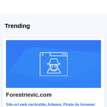
Trending
Forestrievic.com
Site-uri web necinstite
,
Adware
,
Pirate de browser