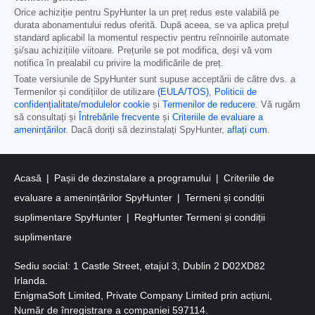
Orice achiziție pentru SpyHunter la un preț redus este valabilă pe
durata abonamentului redus oferită. După aceea, se va aplica prețul
standard aplicabil la momentul respectiv pentru reînnoirile automate
și/sau achizițiile viitoare. Prețurile se pot modifica, deși vă vom
notifica în prealabil cu privire la modificările de preț.
Toate versiunile de SpyHunter sunt supuse acceptării de către dvs. a
Termenilor și condițiilor de utilizare
(EULA/TOS)
,
Politicii de
confidențialitate/modulelor cookie
și
Termenilor de reducere
. Vă rugăm
să consultați și
Întrebările frecvente
și
Criteriile de evaluare a
amenințărilor
. Dacă doriți să dezinstalați SpyHunter,
aflați cum
.
Acasă
Pașii de dezinstalare a programului
Criteriile de
evaluare a amenințărilor SpyHunter
Termeni și condiții
suplimentare SpyHunter
RegHunter Termeni și condiții
suplimentare
Sediu social: 1 Castle Street, etajul 3, Dublin 2 D02XD82
Irlanda.
EnigmaSoft Limited, Private Company Limited prin acțiuni,
Număr de înregistrare a companiei 597114.