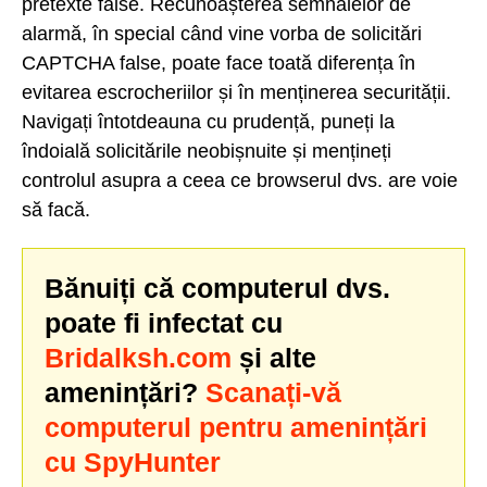
pretexte false. Recunoașterea semnalelor de
alarmă, în special când vine vorba de solicitări
CAPTCHA false, poate face toată diferența în
evitarea escrocheriilor și în menținerea securității.
Navigați întotdeauna cu prudență, puneți la
îndoială solicitările neobișnuite și mențineți
controlul asupra a ceea ce browserul dvs. are voie
să facă.
Bănuiți că computerul dvs.
poate fi infectat cu
Bridalksh.com
și alte
amenințări?
Scanați-vă
computerul pentru amenințări
cu SpyHunter