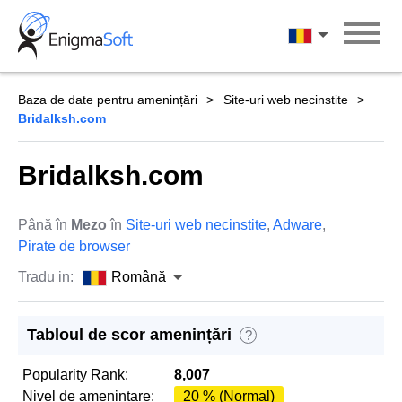
Skip
to
Română
content
Baza de date pentru amenințări
Site-uri web necinstite
Bridalksh.com
Bridalksh.com
Până în
Mezo
în
Site-uri web necinstite
,
Adware
,
Pirate de browser
Tradu in:
Română
Tabloul de scor amenințări
?
Popularity Rank:
8,007
Nivel de amenintare:
20 % (Normal)