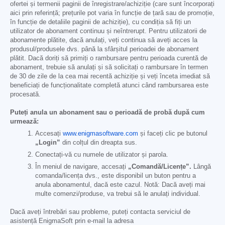
ofertei și termenii paginii de înregistrare/achiziție (care sunt încorporați
aici prin referință; prețurile pot varia în funcție de țară sau de promoție,
în funcție de detaliile paginii de achiziție), cu condiția să fiți un
utilizator de abonament continuu și neîntrerupt. Pentru utilizatorii de
abonamente plătite, dacă anulați, veți continua să aveți acces la
produsul/produsele dvs. până la sfârșitul perioadei de abonament
plătit. Dacă doriți să primiți o rambursare pentru perioada curentă de
abonament, trebuie să anulați și să solicitați o rambursare în termen
de 30 de zile de la cea mai recentă achiziție și veți înceta imediat să
beneficiați de funcționalitate completă atunci când rambursarea este
procesată.
Puteți anula un abonament sau o perioadă de probă după cum
urmează:
Accesați
www.enigmasoftware.com
și faceți clic pe butonul
„Login”
din colțul din dreapta sus.
Conectați-vă cu numele de utilizator și parola.
În meniul de navigare, accesați
„Comandă/Licențe”.
Lângă
comanda/licența dvs., este disponibil un buton pentru a
anula abonamentul, dacă este cazul. Notă: Dacă aveți mai
multe comenzi/produse, va trebui să le anulați individual.
Dacă aveți întrebări sau probleme, puteți contacta serviciul de
asistență EnigmaSoft prin e-mail la adresa