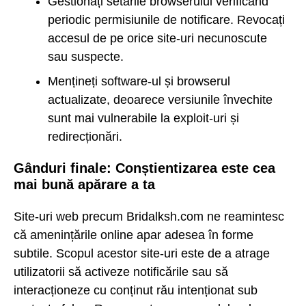
Gestionați setările browserului verificând
periodic permisiunile de notificare. Revocați
accesul de pe orice site-uri necunoscute
sau suspecte.
Mențineți software-ul și browserul
actualizate, deoarece versiunile învechite
sunt mai vulnerabile la exploit-uri și
redirecționări.
Gânduri finale: Conștientizarea este cea
mai bună apărare a ta
Site-uri web precum Bridalksh.com ne reamintesc
că amenințările online apar adesea în forme
subtile. Scopul acestor site-uri este de a atrage
utilizatorii să activeze notificările sau să
interacționeze cu conținut rău intenționat sub