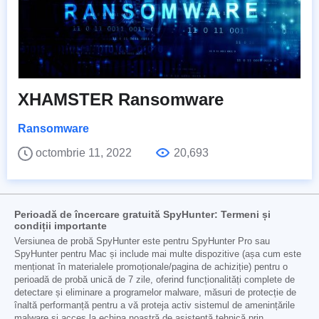
XHAMSTER Ransomware
Ransomware
octombrie 11, 2022
20,693
Perioadă de încercare gratuită SpyHunter: Termeni și
condiții importante
Versiunea de probă SpyHunter este pentru SpyHunter Pro sau
SpyHunter pentru Mac și include mai multe dispozitive (așa cum este
menționat în materialele promoționale/pagina de achiziție) pentru o
perioadă de probă unică de 7 zile, oferind funcționalități complete de
detectare și eliminare a programelor malware, măsuri de protecție de
înaltă performanță pentru a vă proteja activ sistemul de amenințările
malware și acces la echipa noastră de asistență tehnică prin