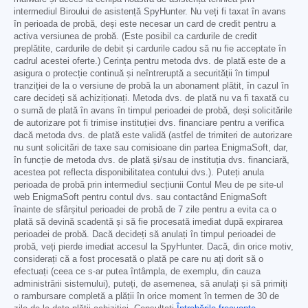
intermediul Biroului de asistență SpyHunter. Nu veți fi taxat în avans
în perioada de probă, deși este necesar un card de credit pentru a
activa versiunea de probă. (Este posibil ca cardurile de credit
preplătite, cardurile de debit și cardurile cadou să nu fie acceptate în
cadrul acestei oferte.) Cerința pentru metoda dvs. de plată este de a
asigura o protecție continuă și neîntreruptă a securității în timpul
tranziției de la o versiune de probă la un abonament plătit, în cazul în
care decideți să achiziționați. Metoda dvs. de plată nu va fi taxată cu
o sumă de plată în avans în timpul perioadei de probă, deși solicitările
de autorizare pot fi trimise instituției dvs. financiare pentru a verifica
dacă metoda dvs. de plată este validă (astfel de trimiteri de autorizare
nu sunt solicitări de taxe sau comisioane din partea EnigmaSoft, dar,
în funcție de metoda dvs. de plată și/sau de instituția dvs. financiară,
acestea pot reflecta disponibilitatea contului dvs.). Puteți anula
perioada de probă prin intermediul secțiunii Contul Meu de pe site-ul
web EnigmaSoft pentru contul dvs. sau contactând EnigmaSoft
înainte de sfârșitul perioadei de probă de 7 zile pentru a evita ca o
plată să devină scadentă și să fie procesată imediat după expirarea
perioadei de probă. Dacă decideți să anulați în timpul perioadei de
probă, veți pierde imediat accesul la SpyHunter. Dacă, din orice motiv,
considerați că a fost procesată o plată pe care nu ați dorit să o
efectuați (ceea ce s-ar putea întâmpla, de exemplu, din cauza
administrării sistemului), puteți, de asemenea, să anulați și să primiți
o rambursare completă a plății în orice moment în termen de 30 de