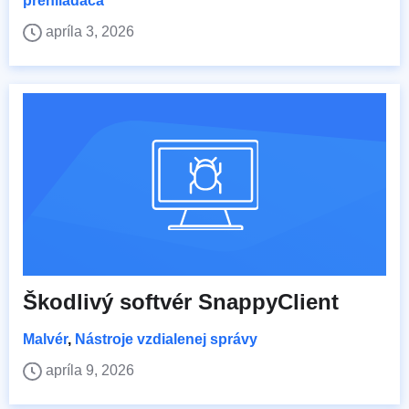
prehliadača
apríla 3, 2026
Škodlivý softvér SnappyClient
Malvér
,
Nástroje vzdialenej správy
apríla 9, 2026