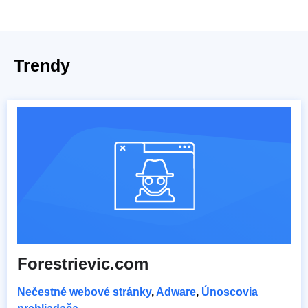
Trendy
Forestrievic.com
Nečestné webové stránky
,
Adware
,
Únoscovia