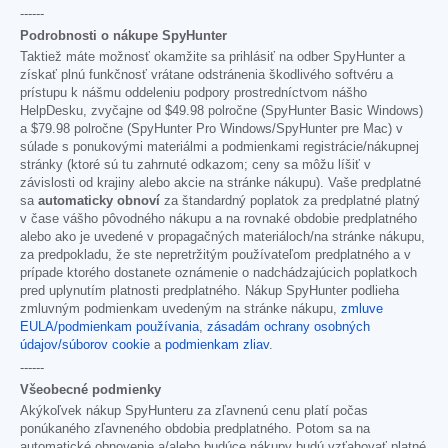
------
Podrobnosti o nákupe SpyHunter
Taktiež máte možnosť okamžite sa prihlásiť na odber SpyHunter a
získať plnú funkčnosť vrátane odstránenia škodlivého softvéru a
prístupu k nášmu oddeleniu podpory prostredníctvom nášho
HelpDesku, zvyčajne od
$49.98
polročne (SpyHunter Basic Windows)
a
$79.98
polročne (SpyHunter Pro Windows/SpyHunter pre Mac) v
súlade s ponukovými materiálmi a podmienkami registrácie/nákupnej
stránky (ktoré sú tu zahrnuté odkazom; ceny sa môžu líšiť v
závislosti od krajiny alebo akcie na stránke nákupu). Vaše predplatné
sa
automaticky obnoví
za štandardný poplatok za predplatné platný
v čase vášho pôvodného nákupu a na rovnaké obdobie predplatného
alebo ako je uvedené v propagačných materiáloch/na stránke nákupu,
za predpokladu, že ste nepretržitým používateľom predplatného a v
prípade ktorého dostanete oznámenie o nadchádzajúcich poplatkoch
pred uplynutím platnosti predplatného. Nákup SpyHunter podlieha
zmluvným podmienkam uvedeným na stránke nákupu,
zmluve
EULA/podmienkam používania
,
zásadám ochrany osobných
údajov/súborov cookie
a
podmienkam zliav
.
------
Všeobecné podmienky
Akýkoľvek nákup SpyHunteru za zľavnenú cenu platí počas
ponúkaného zľavneného obdobia predplatného. Potom sa na
automatické obnovenie a/alebo budúce nákupy budú vzťahovať platné