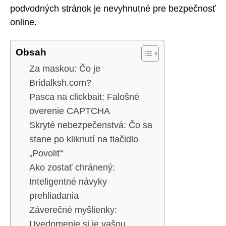
podvodných stránok je nevyhnutné pre bezpečnosť
online.
Obsah
Za maskou: Čo je
Bridalksh.com?
Pasca na clickbait: Falošné
overenie CAPTCHA
Skryté nebezpečenstvá: Čo sa
stane po kliknutí na tlačidlo
„Povoliť“
Ako zostať chránený:
Inteligentné návyky
prehliadania
Záverečné myšlienky:
Uvedomenie si je vašou