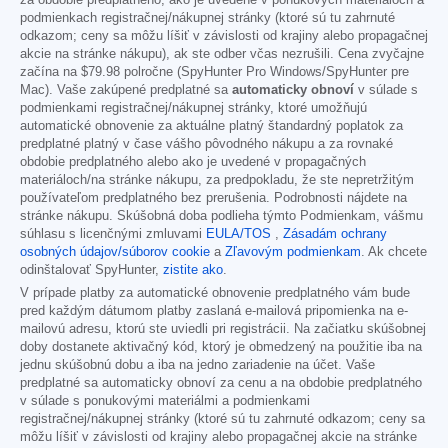
podmienkach registračnej/nákupnej stránky (ktoré sú tu zahrnuté
odkazom; ceny sa môžu líšiť v závislosti od krajiny alebo propagačnej
akcie na stránke nákupu), ak ste odber včas nezrušili. Cena zvyčajne
začína na
$79.98
polročne (SpyHunter Pro Windows/SpyHunter pre
Mac). Vaše zakúpené predplatné sa
automaticky obnoví
v súlade s
podmienkami registračnej/nákupnej stránky, ktoré umožňujú
automatické obnovenie za aktuálne platný štandardný poplatok za
predplatné platný v čase vášho pôvodného nákupu a za rovnaké
obdobie predplatného alebo ako je uvedené v propagačných
materiáloch/na stránke nákupu, za predpokladu, že ste nepretržitým
používateľom predplatného bez prerušenia. Podrobnosti nájdete na
stránke nákupu. Skúšobná doba podlieha týmto Podmienkam, vášmu
súhlasu s licenčnými zmluvami
EULA/TOS
,
Zásadám ochrany
osobných údajov/súborov cookie
a
Zľavovým podmienkam
. Ak chcete
odinštalovať SpyHunter,
zistite ako
.
V prípade platby za automatické obnovenie predplatného vám bude
pred každým dátumom platby zaslaná e-mailová pripomienka na e-
mailovú adresu, ktorú ste uviedli pri registrácii. Na začiatku skúšobnej
doby dostanete aktivačný kód, ktorý je obmedzený na použitie iba na
jednu skúšobnú dobu a iba na jedno zariadenie na účet. Vaše
predplatné sa automaticky obnoví za cenu a na obdobie predplatného
v súlade s ponukovými materiálmi a podmienkami
registračnej/nákupnej stránky (ktoré sú tu zahrnuté odkazom; ceny sa
môžu líšiť v závislosti od krajiny alebo propagačnej akcie na stránke