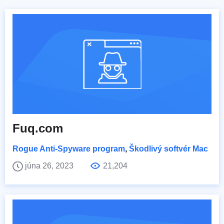
Fuq.com
Rogue Anti-Spyware program
,
Škodlivý softvér Mac
júna 26, 2023
21,204