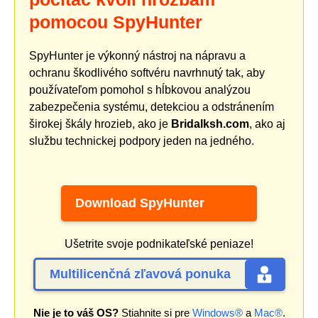
pomocou SpyHunter
SpyHunter je výkonný nástroj na nápravu a
ochranu škodlivého softvéru navrhnutý tak, aby
používateľom pomohol s hĺbkovou analýzou
zabezpečenia systému, detekciou a odstránením
širokej škály hrozieb, ako je
Bridalksh.com
, ako aj
službu technickej podpory jeden na jedného.
Download SpyHunter
Ušetrite svoje podnikateľské peniaze!
Multilicenčná zľavová ponuka
Nie je to váš OS?
Stiahnite si pre
Windows®
a
Mac®
.