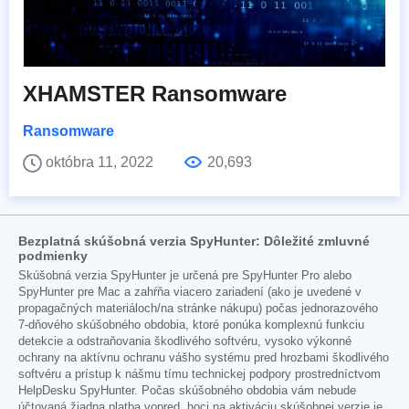
XHAMSTER Ransomware
Ransomware
októbra 11, 2022
20,693
Bezplatná skúšobná verzia SpyHunter: Dôležité zmluvné
podmienky
Skúšobná verzia SpyHunter je určená pre SpyHunter Pro alebo
SpyHunter pre Mac a zahŕňa viacero zariadení (ako je uvedené v
propagačných materiáloch/na stránke nákupu) počas jednorazového
7-dňového skúšobného obdobia, ktoré ponúka komplexnú funkciu
detekcie a odstraňovania škodlivého softvéru, vysoko výkonné
ochrany na aktívnu ochranu vášho systému pred hrozbami škodlivého
softvéru a prístup k nášmu tímu technickej podpory prostredníctvom
HelpDesku SpyHunter. Počas skúšobného obdobia vám nebude
účtovaná žiadna platba vopred, hoci na aktiváciu skúšobnej verzie je