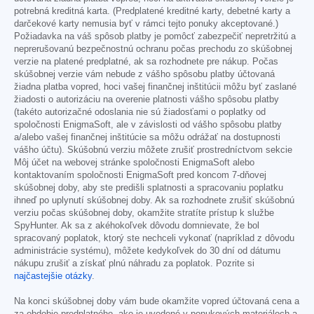
potrebná kreditná karta. (Predplatené kreditné karty, debetné karty a
darčekové karty nemusia byť v rámci tejto ponuky akceptované.)
Požiadavka na váš spôsob platby je pomôcť zabezpečiť nepretržitú a
neprerušovanú bezpečnostnú ochranu počas prechodu zo skúšobnej
verzie na platené predplatné, ak sa rozhodnete pre nákup. Počas
skúšobnej verzie vám nebude z vášho spôsobu platby účtovaná
žiadna platba vopred, hoci vašej finančnej inštitúcii môžu byť zaslané
žiadosti o autorizáciu na overenie platnosti vášho spôsobu platby
(takéto autorizačné odoslania nie sú žiadosťami o poplatky od
spoločnosti EnigmaSoft, ale v závislosti od vášho spôsobu platby
a/alebo vašej finančnej inštitúcie sa môžu odrážať na dostupnosti
vášho účtu). Skúšobnú verziu môžete zrušiť prostredníctvom sekcie
Môj účet na webovej stránke spoločnosti EnigmaSoft alebo
kontaktovaním spoločnosti EnigmaSoft pred koncom 7-dňovej
skúšobnej doby, aby ste predišli splatnosti a spracovaniu poplatku
ihneď po uplynutí skúšobnej doby. Ak sa rozhodnete zrušiť skúšobnú
verziu počas skúšobnej doby, okamžite stratíte prístup k službe
SpyHunter. Ak sa z akéhokoľvek dôvodu domnievate, že bol
spracovaný poplatok, ktorý ste nechceli vykonať (napríklad z dôvodu
administrácie systému), môžete kedykoľvek do 30 dní od dátumu
nákupu zrušiť a získať plnú náhradu za poplatok. Pozrite si
najčastejšie otázky
.
Na konci skúšobnej doby vám bude okamžite vopred účtovaná cena a
za obdobie predplatného, ako je uvedené v ponukových materiáloch a