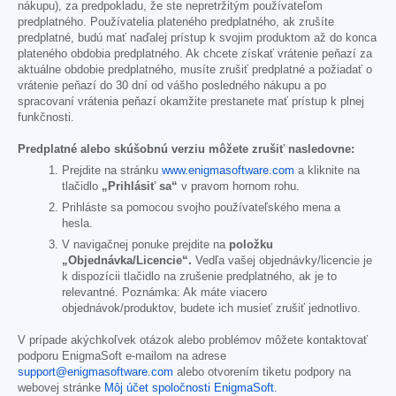
nákupu), za predpokladu, že ste nepretržitým používateľom
predplatného. Používatelia plateného predplatného, ak zrušíte
predplatné, budú mať naďalej prístup k svojim produktom až do konca
plateného obdobia predplatného. Ak chcete získať vrátenie peňazí za
aktuálne obdobie predplatného, musíte zrušiť predplatné a požiadať o
vrátenie peňazí do 30 dní od vášho posledného nákupu a po
spracovaní vrátenia peňazí okamžite prestanete mať prístup k plnej
funkčnosti.
Predplatné alebo skúšobnú verziu môžete zrušiť nasledovne:
Prejdite na stránku
www.enigmasoftware.com
a kliknite na
tlačidlo
„Prihlásiť sa“
v pravom hornom rohu.
Prihláste sa pomocou svojho používateľského mena a
hesla.
V navigačnej ponuke prejdite na
položku
„Objednávka/Licencie“.
Vedľa vašej objednávky/licencie je
k dispozícii tlačidlo na zrušenie predplatného, ak je to
relevantné. Poznámka: Ak máte viacero
objednávok/produktov, budete ich musieť zrušiť jednotlivo.
V prípade akýchkoľvek otázok alebo problémov môžete kontaktovať
podporu EnigmaSoft e-mailom na adrese
support@enigmasoftware.com
alebo otvorením tiketu podpory na
webovej stránke
Môj účet spoločnosti EnigmaSoft
.