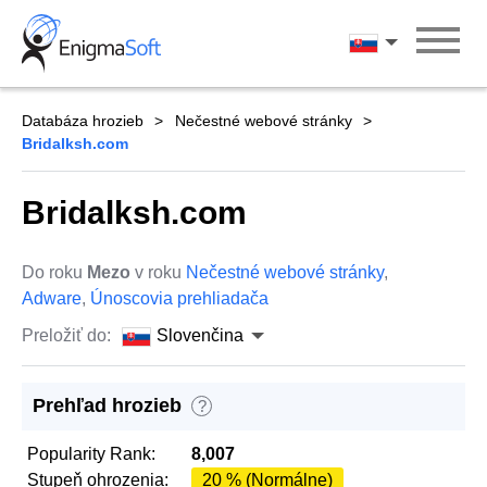
Skip
to
Slovenčina
content
Databáza hrozieb
Nečestné webové stránky
Bridalksh.com
Bridalksh.com
Do roku
Mezo
v roku
Nečestné webové stránky
,
Adware
,
Únoscovia prehliadača
Preložiť do:
Slovenčina
Prehľad hrozieb
?
Popularity Rank:
8,007
Stupeň ohrozenia:
20 % (Normálne)