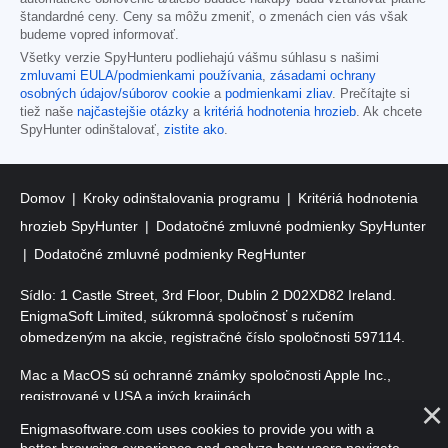
štandardné ceny. Ceny sa môžu zmeniť, o zmenách cien vás však
budeme vopred informovať.
Všetky verzie SpyHunteru podliehajú vášmu súhlasu s našimi
zmluvami EULA/podmienkami používania
,
zásadami ochrany
osobných údajov/súborov cookie
a
podmienkami zliav
. Prečítajte si
tiež naše
najčastejšie otázky
a
kritériá hodnotenia hrozieb
. Ak chcete
SpyHunter odinštalovať,
zistite ako
.
Domov
Kroky odinštalovania programu
Kritériá hodnotenia
hrozieb SpyHunter
Dodatočné zmluvné podmienky SpyHunter
Dodatočné zmluvné podmienky RegHunter
Sídlo: 1 Castle Street, 3rd Floor, Dublin 2 D02XD82 Ireland.
EnigmaSoft Limited, súkromná spoločnosť s ručením
obmedzeným na akcie, registračné číslo spoločnosti 597114.
Mac a MacOS sú ochranné známky spoločnosti Apple Inc.,
registrované v USA a iných krajinách.
Enigmasoftware.com uses cookies to provide you with a
Copyright 2016-
2026
. EnigmaSoft Ltd. Všetky práva vyhradené.