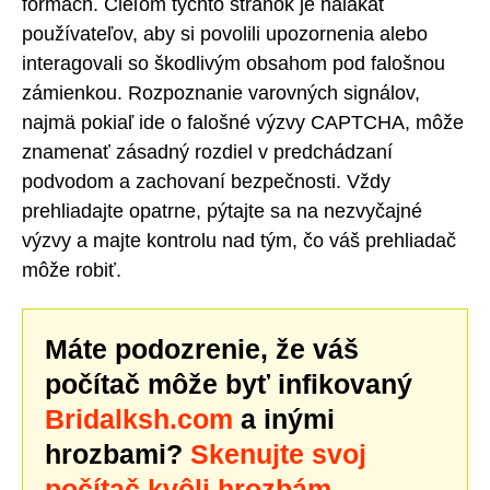
formách. Cieľom týchto stránok je nalákať
používateľov, aby si povolili upozornenia alebo
interagovali so škodlivým obsahom pod falošnou
zámienkou. Rozpoznanie varovných signálov,
najmä pokiaľ ide o falošné výzvy CAPTCHA, môže
znamenať zásadný rozdiel v predchádzaní
podvodom a zachovaní bezpečnosti. Vždy
prehliadajte opatrne, pýtajte sa na nezvyčajné
výzvy a majte kontrolu nad tým, čo váš prehliadač
môže robiť.
Máte podozrenie, že váš
počítač môže byť infikovaný
Bridalksh.com
a inými
hrozbami?
Skenujte svoj
počítač kvôli hrozbám