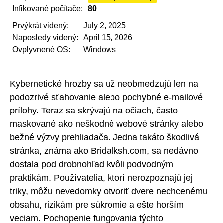
Infikované počítače:
80
Prvýkrát videný:
July 2, 2025
Naposledy videný:
April 15, 2026
Ovplyvnené OS:
Windows
Kybernetické hrozby sa už neobmedzujú len na
podozrivé sťahovanie alebo pochybné e-mailové
prílohy. Teraz sa skrývajú na očiach, často
maskované ako neškodné webové stránky alebo
bežné výzvy prehliadača. Jedna takáto škodlivá
stránka, známa ako Bridalksh.com, sa nedávno
dostala pod drobnohľad kvôli podvodným
praktikám. Používatelia, ktorí nerozpoznajú jej
triky, môžu nevedomky otvoriť dvere nechcenému
obsahu, rizikám pre súkromie a ešte horším
veciam. Pochopenie fungovania týchto