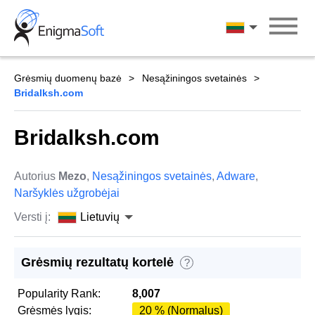
Skip
to
Lietuvių
content
Grėsmių duomenų bazė
Nesąžiningos svetainės
Bridalksh.com
Bridalksh.com
Autorius
Mezo
,
Nesąžiningos svetainės
,
Adware
,
Naršyklės užgrobėjai
Versti į:
Lietuvių
Grėsmių rezultatų kortelė
?
Popularity Rank:
8,007
Grėsmės lygis:
20 % (Normalus)