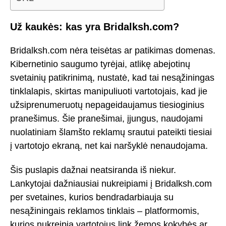
Už kaukės: kas yra Bridalksh.com?
Bridalksh.com nėra teisėtas ar patikimas domenas.
Kibernetinio saugumo tyrėjai, atlikę abejotinų
svetainių patikrinimą, nustatė, kad tai nesąžiningas
tinklalapis, skirtas manipuliuoti vartotojais, kad jie
užsiprenumeruotų nepageidaujamus tiesioginius
pranešimus. Šie pranešimai, įjungus, naudojami
nuolatiniam šlamšto reklamų srautui pateikti tiesiai
į vartotojo ekraną, net kai naršyklė nenaudojama.
Šis puslapis dažnai neatsiranda iš niekur.
Lankytojai dažniausiai nukreipiami į Bridalksh.com
per svetaines, kurios bendradarbiauja su
nesąžiningais reklamos tinklais – platformomis,
kurios nukreipia vartotojus link žemos kokybės ar