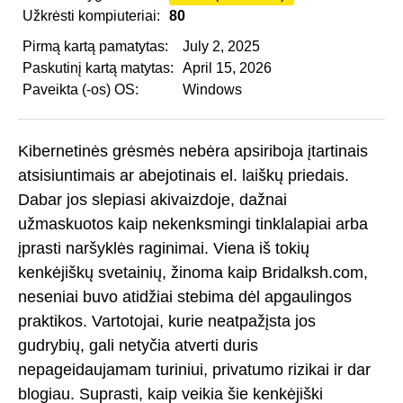
Užkrėsti kompiuteriai:
80
Pirmą kartą pamatytas:
July 2, 2025
Paskutinį kartą matytas:
April 15, 2026
Paveikta (-os) OS:
Windows
Kibernetinės grėsmės nebėra apsiriboja įtartinais
atsisiuntimais ar abejotinais el. laiškų priedais.
Dabar jos slepiasi akivaizdoje, dažnai
užmaskuotos kaip nekenksmingi tinklalapiai arba
įprasti naršyklės raginimai. Viena iš tokių
kenkėjiškų svetainių, žinoma kaip Bridalksh.com,
neseniai buvo atidžiai stebima dėl apgaulingos
praktikos. Vartotojai, kurie neatpažįsta jos
gudrybių, gali netyčia atverti duris
nepageidaujamam turiniui, privatumo rizikai ir dar
blogiau. Suprasti, kaip veikia šie kenkėjiški