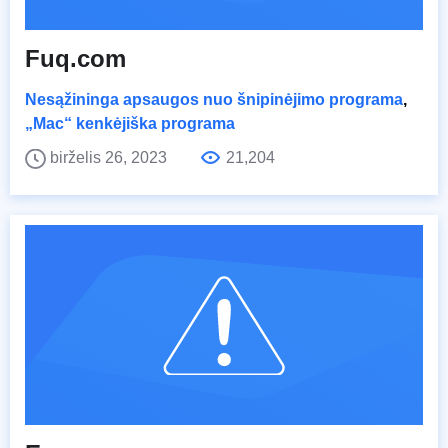
Fuq.com
Nesąžininga apsaugos nuo šnipinėjimo programa
,
„Mac“ kenkėjiška programa
birželis 26, 2023
21,204