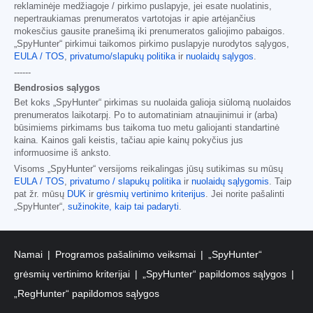
reklaminėje medžiagoje / pirkimo puslapyje, jei esate nuolatinis,
nepertraukiamas prenumeratos vartotojas ir apie artėjančius
mokesčius gausite pranešimą iki prenumeratos galiojimo pabaigos.
„SpyHunter“ pirkimui taikomos pirkimo puslapyje nurodytos sąlygos,
EULA / TOS
,
privatumo/slapukų politika
ir
nuolaidų sąlygos
.
------
Bendrosios sąlygos
Bet koks „SpyHunter“ pirkimas su nuolaida galioja siūlomą nuolaidos
prenumeratos laikotarpį. Po to automatiniam atnaujinimui ir (arba)
būsimiems pirkimams bus taikoma tuo metu galiojanti standartinė
kaina. Kainos gali keistis, tačiau apie kainų pokyčius jus
informuosime iš anksto.
Visoms „SpyHunter“ versijoms reikalingas jūsų sutikimas su mūsų
EULA / TOS
,
privatumo / slapukų politika
ir
nuolaidų sąlygomis
. Taip
pat žr. mūsų
DUK
ir
grėsmių vertinimo kriterijus
. Jei norite pašalinti
„SpyHunter“,
sužinokite, kaip tai padaryti
.
Namai
Programos pašalinimo veiksmai
„SpyHunter“
grėsmių vertinimo kriterijai
„SpyHunter“ papildomos sąlygos
„RegHunter“ papildomos sąlygos