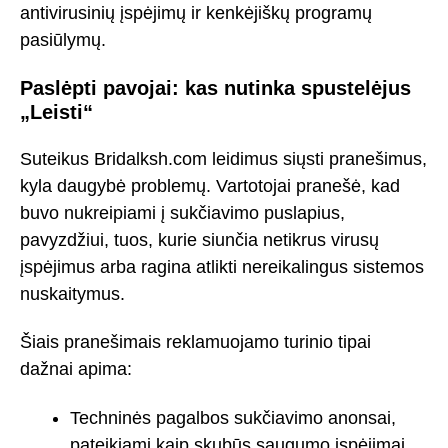
antivirusinių įspėjimų ir kenkėjiškų programų
pasiūlymų.
Paslėpti pavojai: kas nutinka spustelėjus
„Leisti“
Suteikus Bridalksh.com leidimus siųsti pranešimus,
kyla daugybė problemų. Vartotojai pranešė, kad
buvo nukreipiami į sukčiavimo puslapius,
pavyzdžiui, tuos, kurie siunčia netikrus virusų
įspėjimus arba ragina atlikti nereikalingus sistemos
nuskaitymus.
Šiais pranešimais reklamuojamo turinio tipai
dažnai apima:
Techninės pagalbos sukčiavimo anonsai,
pateikiami kaip skubūs saugumo įspėjimai