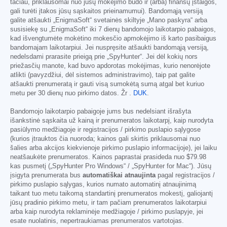
tačiau, priklausomai nuo jūsų mokėjimo būdo ir (arba) finansų įstaigos,
gali turėti įtakos jūsų sąskaitos prieinamumui). Bandomąją versiją
galite atšaukti „EnigmaSoft“ svetainės skiltyje „Mano paskyra“ arba
susisiekę su „EnigmaSoft“ iki 7 dienų bandomojo laikotarpio pabaigos,
kad išvengtumėte mokėtino mokesčio apmokėjimo iš karto pasibaigus
bandomajam laikotarpiui. Jei nuspręsite atšaukti bandomąją versiją,
nedelsdami prarasite prieigą prie „SpyHunter“. Jei dėl kokių nors
priežasčių manote, kad buvo apdorotas mokėjimas, kurio nenorėjote
atlikti (pavyzdžiui, dėl sistemos administravimo), taip pat galite
atšaukti prenumeratą ir gauti visą sumokėtą sumą atgal bet kuriuo
metu per 30 dienų nuo pirkimo datos. Žr .
DUK
.
Bandomojo laikotarpio pabaigoje jums bus nedelsiant išrašyta
išankstinė sąskaita už kainą ir prenumeratos laikotarpį, kaip nurodyta
pasiūlymo medžiagoje ir registracijos / pirkimo puslapio sąlygose
(kurios įtrauktos čia nuoroda; kainos gali skirtis priklausomai nuo
šalies arba akcijos kiekvienoje pirkimo puslapio informacijoje), jei laiku
neatšaukėte prenumeratos. Kainos paprastai prasideda nuo
$79.98
kas pusmetį („SpyHunter Pro Windows“ / „SpyHunter for Mac“). Jūsų
įsigyta prenumerata bus
automatiškai atnaujinta
pagal registracijos /
pirkimo puslapio sąlygas, kurios numato automatinį atnaujinimą
taikant tuo metu taikomą standartinį prenumeratos mokestį, galiojantį
jūsų pradinio pirkimo metu, ir tam pačiam prenumeratos laikotarpiui
arba kaip nurodyta reklaminėje medžiagoje / pirkimo puslapyje, jei
esate nuolatinis, nepertraukiamas prenumeratos vartotojas.