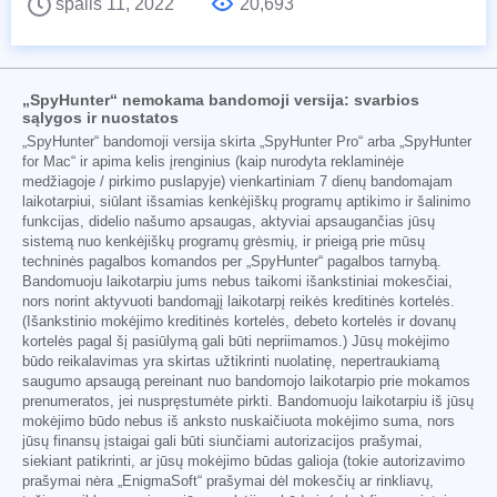
spalis 11, 2022
20,693
„SpyHunter“ nemokama bandomoji versija: svarbios
sąlygos ir nuostatos
„SpyHunter“ bandomoji versija skirta „SpyHunter Pro“ arba „SpyHunter
for Mac“ ir apima kelis įrenginius (kaip nurodyta reklaminėje
medžiagoje / pirkimo puslapyje) vienkartiniam 7 dienų bandomajam
laikotarpiui, siūlant išsamias kenkėjiškų programų aptikimo ir šalinimo
funkcijas, didelio našumo apsaugas, aktyviai apsaugančias jūsų
sistemą nuo kenkėjiškų programų grėsmių, ir prieigą prie mūsų
techninės pagalbos komandos per „SpyHunter“ pagalbos tarnybą.
Bandomuoju laikotarpiu jums nebus taikomi išankstiniai mokesčiai,
nors norint aktyvuoti bandomąjį laikotarpį reikės kreditinės kortelės.
(Išankstinio mokėjimo kreditinės kortelės, debeto kortelės ir dovanų
kortelės pagal šį pasiūlymą gali būti nepriimamos.) Jūsų mokėjimo
būdo reikalavimas yra skirtas užtikrinti nuolatinę, nepertraukiamą
saugumo apsaugą pereinant nuo bandomojo laikotarpio prie mokamos
prenumeratos, jei nuspręstumėte pirkti. Bandomuoju laikotarpiu iš jūsų
mokėjimo būdo nebus iš anksto nuskaičiuota mokėjimo suma, nors
jūsų finansų įstaigai gali būti siunčiami autorizacijos prašymai,
siekiant patikrinti, ar jūsų mokėjimo būdas galioja (tokie autorizavimo
prašymai nėra „EnigmaSoft“ prašymai dėl mokesčių ar rinkliavų,