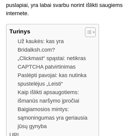
puslapiai, yra labai svarbu norint išlikti saugiems
internete.
Turinys
Už kaukės: kas yra
Bridalksh.com?
„Clickmast“ spąstai: netikras
CAPTCHA patvirtinimas
Paslėpti pavojai: kas nutinka
spustelėjus „Leisti“
Kaip išlikti apsaugotiems:
išmanūs naršymo įpročiai
Baigiamosios mintys:
sąmoningumas yra geriausia
jūsų gynyba
URL