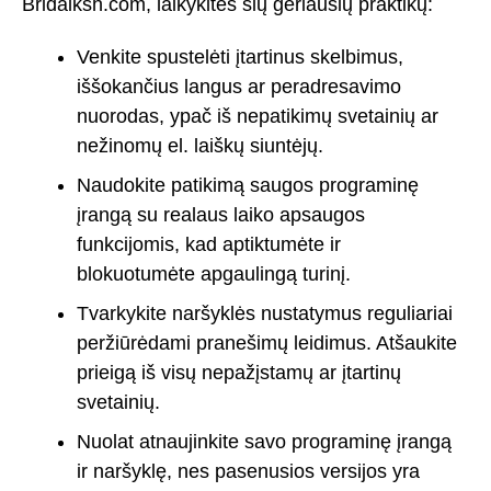
Bridalksh.com, laikykitės šių geriausių praktikų:
Venkite spustelėti įtartinus skelbimus,
iššokančius langus ar peradresavimo
nuorodas, ypač iš nepatikimų svetainių ar
nežinomų el. laiškų siuntėjų.
Naudokite patikimą saugos programinę
įrangą su realaus laiko apsaugos
funkcijomis, kad aptiktumėte ir
blokuotumėte apgaulingą turinį.
Tvarkykite naršyklės nustatymus reguliariai
peržiūrėdami pranešimų leidimus. Atšaukite
prieigą iš visų nepažįstamų ar įtartinų
svetainių.
Nuolat atnaujinkite savo programinę įrangą
ir naršyklę, nes pasenusios versijos yra