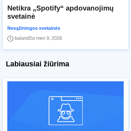
Netikra „Spotify“ apdovanojimų
svetainė
Nesąžiningos svetainės
balandžio mėn 9, 2026
Labiausiai žiūrima