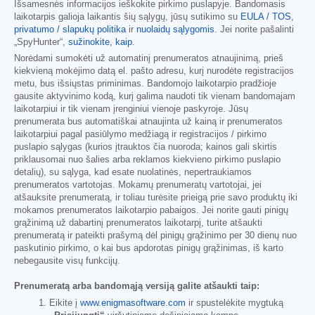
Išsamesnės informacijos ieškokite pirkimo puslapyje. Bandomasis
laikotarpis galioja laikantis šių sąlygų, jūsų sutikimo su
EULA / TOS
,
privatumo / slapukų politika
ir
nuolaidų sąlygomis
. Jei norite pašalinti
„SpyHunter“,
sužinokite, kaip
.
Norėdami sumokėti už automatinį prenumeratos atnaujinimą, prieš
kiekvieną mokėjimo datą el. pašto adresu, kurį nurodėte registracijos
metu, bus išsiųstas priminimas. Bandomojo laikotarpio pradžioje
gausite aktyvinimo kodą, kurį galima naudoti tik vienam bandomajam
laikotarpiui ir tik vienam įrenginiui vienoje paskyroje. Jūsų
prenumerata bus automatiškai atnaujinta už kainą ir prenumeratos
laikotarpiui pagal pasiūlymo medžiagą ir registracijos / pirkimo
puslapio sąlygas (kurios įtrauktos čia nuoroda; kainos gali skirtis
priklausomai nuo šalies arba reklamos kiekvieno pirkimo puslapio
detalių), su sąlyga, kad esate nuolatinės, nepertraukiamos
prenumeratos vartotojas. Mokamų prenumeratų vartotojai, jei
atšauksite prenumeratą, ir toliau turėsite prieigą prie savo produktų iki
mokamos prenumeratos laikotarpio pabaigos. Jei norite gauti pinigų
grąžinimą už dabartinį prenumeratos laikotarpį, turite atšaukti
prenumeratą ir pateikti prašymą dėl pinigų grąžinimo per 30 dienų nuo
paskutinio pirkimo, o kai bus apdorotas pinigų grąžinimas, iš karto
nebegausite visų funkcijų.
Prenumeratą arba bandomąją versiją galite atšaukti taip:
Eikite į
www.enigmasoftware.com
ir spustelėkite mygtuką