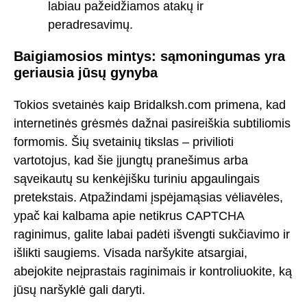
labiau pažeidžiamos atakų ir
peradresavimų.
Baigiamosios mintys: sąmoningumas yra
geriausia jūsų gynyba
Tokios svetainės kaip Bridalksh.com primena, kad
internetinės grėsmės dažnai pasireiškia subtiliomis
formomis. Šių svetainių tikslas – privilioti
vartotojus, kad šie įjungtų pranešimus arba
sąveikautų su kenkėjišku turiniu apgaulingais
pretekstais. Atpažindami įspėjamąsias vėliavėles,
ypač kai kalbama apie netikrus CAPTCHA
raginimus, galite labai padėti išvengti sukčiavimo ir
išlikti saugiems. Visada naršykite atsargiai,
abejokite neįprastais raginimais ir kontroliuokite, ką
jūsų naršyklė gali daryti.