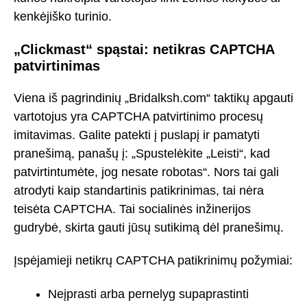
kenkėjiško turinio.
„Clickmast“ spąstai: netikras CAPTCHA
patvirtinimas
Viena iš pagrindinių „Bridalksh.com“ taktikų apgauti
vartotojus yra CAPTCHA patvirtinimo procesų
imitavimas. Galite patekti į puslapį ir pamatyti
pranešimą, panašų į: „Spustelėkite „Leisti“, kad
patvirtintumėte, jog nesate robotas“. Nors tai gali
atrodyti kaip standartinis patikrinimas, tai nėra
teisėta CAPTCHA. Tai socialinės inžinerijos
gudrybė, skirta gauti jūsų sutikimą dėl pranešimų.
Įspėjamieji netikrų CAPTCHA patikrinimų požymiai:
Neįprasti arba pernelyg supaprastinti