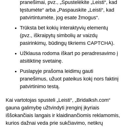
pranešimai, pvz., „Spustelėkite „Leisti“, kad
tęstumėte“ arba „Paspauskite „Leisti“, kad
patvirtintumėte, jog esate žmogus“.
Trūksta bet kokių interaktyvių elementų
(pvz., iškraipytų simbolių ar vaizdų
pasirinkimų, būdingų tikriems CAPTCHA).
Užklausa rodoma iškart po peradresavimo į
atsitiktinę svetainę.
Puslapyje prašoma leidimų gauti
pranešimus, užuot pateikus kokį nors faktinį
patvirtinimo testą.
Kai vartotojas spusteli „Leisti“, „Bridalksh.com“
gauna galimybę užtvindyti įrenginį įkyriais
iššokančiais langais ir klaidinančiomis reklamomis,
kurios dažnai veda prie sukčiavimo, netikrų