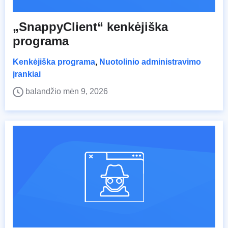
„SnappyClient“ kenkėjiška
programa
Kenkėjiška programa
,
Nuotolinio administravimo
įrankiai
balandžio mėn 9, 2026