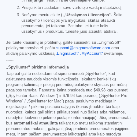
„Prisijungti“
viršutiniame dešiniajame kampe.
Prisijunkite naudodami savo vartotojo vardą ir slaptažodį.
Naršymo meniu eikite į
„Užsakymas / licencijos“.
Šalia
užsakymo / licencijos yra mygtukas, skirtas atšaukti
prenumeratą, jei taikoma. Pastaba: jei turite kelis
užsakymus / produktus, turėsite juos atšaukti atskirai.
Jei turite klausimų ar problemų, galite susisiekti su „EnigmaSoft“
palaikymo tarnyba el. paštu
support@enigmasoftware.com
arba
atidarę palaikymo užklausą
„EnigmaSoft“ „MyAccount“
svetainėje.
------
„SpyHunter“ pirkimo informacija
Taip pat galite nedelsdami užsiprenumeruoti „SpyHunter“, kad
galėtumėte naudotis visomis funkcijomis, įskaitant kenkėjiškų
programų šalinimą ir prieigą prie mūsų palaikymo skyriaus per mūsų
pagalbos tarnybą. Paprastai kaina prasideda nuo
$49.98
kas pusmetį
(„SpyHunter Basic Windows“) ir
$79.98
kas pusmetį („SpyHunter Pro
Windows“ / „SpyHunter for Mac“) pagal pasiūlymo medžiagą ir
registracijos / pirkimo puslapio sąlygas (kurios įtrauktos čia kaip
nuorodos; kainos gali skirtis priklausomai nuo šalies arba reklamos,
nurodytos kiekvieno pirkimo puslapio informacijoje). Jūsų prenumerata
bus
automatiškai atnaujinta
taikant tuo metu taikomą standartinį
prenumeratos mokestį, galiojantį jūsų pradinės prenumeratos įsigijimo
metu, ir tam pačiam prenumeratos laikotarpiui arba kaip nurodyta