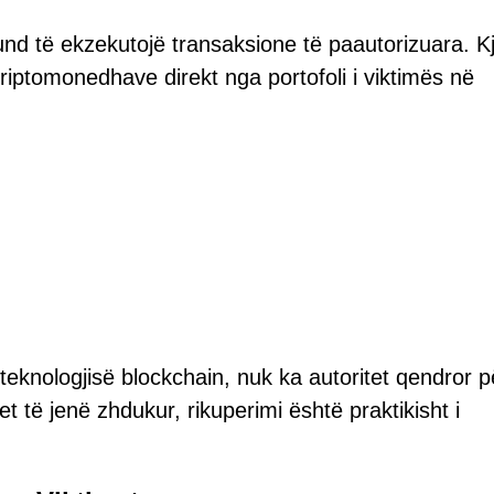
 mund të ekzekutojë transaksione të paautorizuara. K
riptomonedhave direkt nga portofoli i viktimës në
teknologjisë blockchain, nuk ka autoritet qendror p
t të jenë zhdukur, rikuperimi është praktikisht i