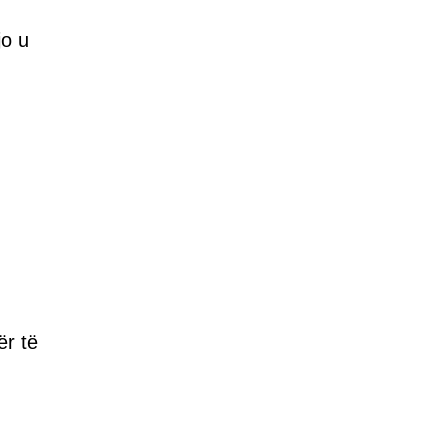
jo u
ër të