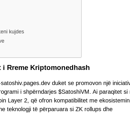
keni kujdes
ve
ekt i Rreme Kriptomonedhash
ng-satoshiv.pages.dev duket se promovon një iniciati
ogrami i shpërndarjes $SatoshiVM. Ai paraqitet si 
oin Layer 2, që ofron kompatibilitet me ekosistemin
 teknologji të përparuara si ZK rollups dhe