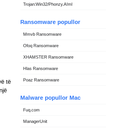
Trojan:Win32/Phonzy.A!ml
Ransomware popullor
Mmvb Ransomware
Ofoq Ransomware
XHAMSTER Ransomware
Hlas Ransomware
Poaz Ransomware
vë të
një
Malware popullor Mac
Fuq.com
ManagerUnit