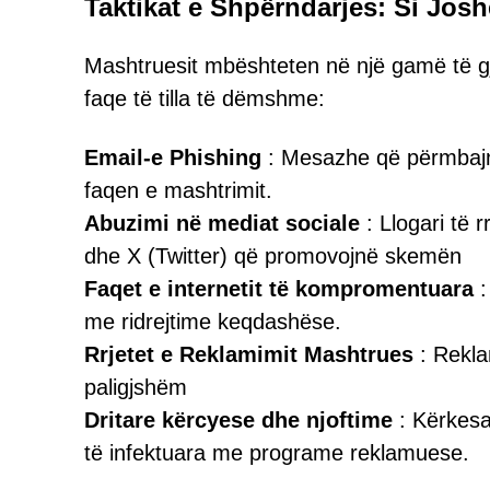
Taktikat e Shpërndarjes: Si Josh
Mashtruesit mbështeten në një gamë të gj
faqe të tilla të dëmshme:
Email-e Phishing
: Mesazhe që përmbajnë 
faqen e mashtrimit.
Abuzimi në mediat sociale
: Llogari të
dhe X (Twitter) që promovojnë skemën
Faqet e internetit të kompromentuara
:
me ridrejtime keqdashëse.
Rrjetet e Reklamimit Mashtrues
: Rekla
paligjshëm
Dritare kërcyese dhe njoftime
: Kërkesa
të infektuara me programe reklamuese.