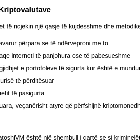
Kriptovalutave
het të ndjekin një qasje të kujdesshme dhe metodik
pavarur përpara se të ndërveproni me to
faqe interneti të panjohura ose të pabesueshme
gjidhjet e portofoleve të sigurta kur është e mundu
urisë të përditësuar
etit të pasigurta
kuara, veçanërisht atyre që përfshijnë kriptomoned
toshiVM është një shembull i qartë se si kriminelë