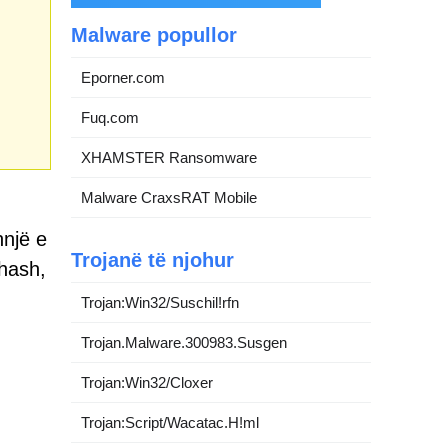
Malware popullor
Eporner.com
Fuq.com
XHAMSTER Ransomware
Malware CraxsRAT Mobile
hnjë e
Trojanë të njohur
dhash,
Trojan:Win32/Suschil!rfn
Trojan.Malware.300983.Susgen
Trojan:Win32/Cloxer
Trojan:Script/Wacatac.H!ml