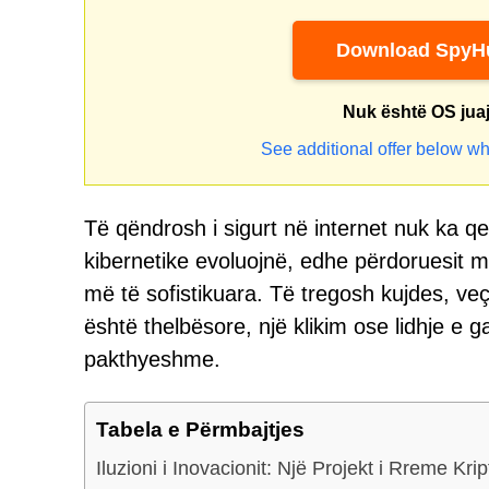
Download SpyHu
Nuk është OS jua
See additional offer below wh
Të qëndrosh i sigurt në internet nuk ka 
kibernetike evoluojnë, edhe përdoruesit m
më të sofistikuara. Të tregosh kujdes, v
është thelbësore, një klikim ose lidhje e 
pakthyeshme.
Tabela e Përmbajtjes
Iluzioni i Inovacionit: Një Projekt i Rreme K