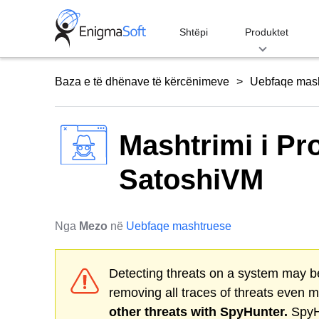
Skip
to
Shtëpi
Produktet
content
Baza e të dhënave të kërcënimeve
Uebfaqe mas
Mashtrimi i Pr
SatoshiVM
Nga
Mezo
në
Uebfaqe mashtruese
Detecting threats on a system may be
removing all traces of threats even 
other threats with SpyHunter.
SpyHu