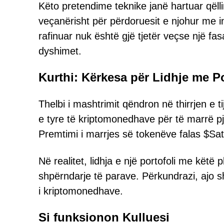
Këto pretendime teknike janë hartuar qël
veçanërisht për përdoruesit e njohur me i
rafinuar nuk është gjë tjetër veçse një fa
dyshimet.
Kurthi: Kërkesa për Lidhje me Po
Thelbi i mashtrimit qëndron në thirrjen e ti
e tyre të kriptomonedhave për të marrë p
Premtimi i marrjes së tokenëve falas $Sa
Në realitet, lidhja e një portofoli me këtë 
shpërndarje të parave. Përkundrazi, ajo 
i kriptomonedhave.
Si funksionon Kulluesi