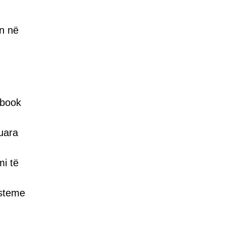
un në
ebook
tuara
i të
isteme