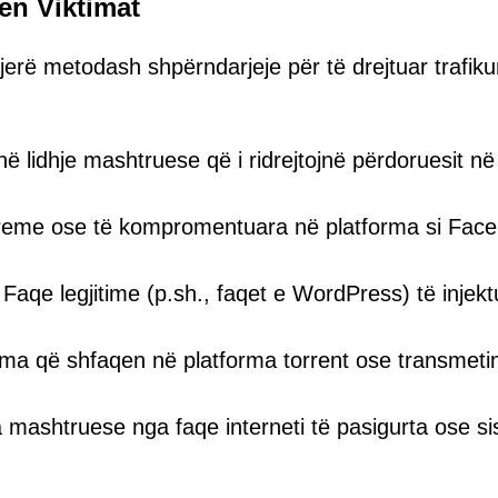
en Viktimat
erë metodash shpërndarjeje për të drejtuar trafik
lidhje mashtruese që i ridrejtojnë përdoruesit në
 rreme ose të kompromentuara në platforma si Fac
 Faqe legjitime (p.sh., faqet e WordPress) të injek
ma që shfaqen në platforma torrent ose transmetim
 mashtruese nga faqe interneti të pasigurta ose s