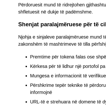
Përdoruesit mund të ridrejtohen gjithash
shfletuesit në dukje të padëmshme.
Shenjat paralajmëruese për të ci
Njohja e sinjaleve paralajmëruese mund t
zakonshëm të mashtrimeve të tilla përfshi
Premtime për tokena falas ose shpë
Kërkesa për të lidhur një portofol pa 
Mungesa e informacionit të verifikue
Përshkrime tepër teknike të përdoru
informojnë
URL-të e strehuara në domene të d