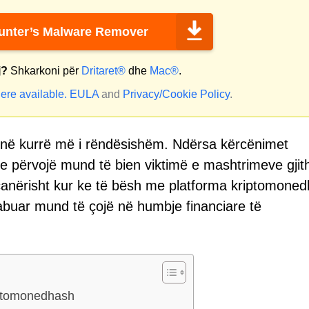
nter’s Malware Remover
j?
Shkarkoni për
Dritaret®
dhe
Mac®
.
ere available.
EULA
and
Privacy/Cookie Policy
.
qenë kurrë më i rëndësishëm. Ndërsa kërcënimet
e përvojë mund të bien viktimë e mashtrimeve gjit
eçanërisht kur ke të bësh me platforma kriptomone
gabuar mund të çojë në humbje financiare të
riptomonedhash