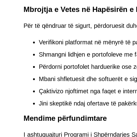
Mbrojtja e Vetes në Hapësirën e 
Për të qëndruar të sigurt, përdoruesit du
Verifikoni platformat në mënyrë të 
Shmangni lidhjen e portofoleve me 
Përdorni portofolet harduerike ose z
Mbani shfletuesit dhe softuerët e sig
Çaktivizo njoftimet nga faqet e intern
Jini skeptikë ndaj ofertave të pakër
Mendime përfundimtare
I ashtuquajturi Programi i Shpërndarjes Sa