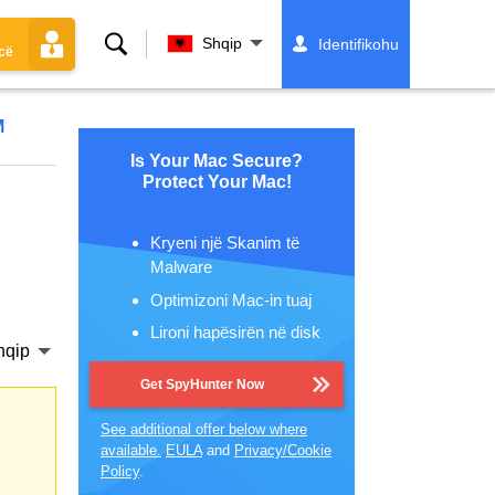
Kërko
Shqip
Identifikohu
cë
M
Is Your Mac Secure?
Protect Your Mac!
Kryeni një Skanim të
Malware
Optimizoni Mac-in tuaj
Lironi hapësirën në disk
hqip
Get SpyHunter Now
See additional offer below where
available.
EULA
and
Privacy/Cookie
Policy
.