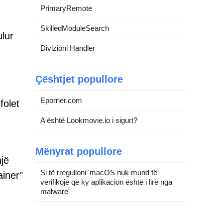
PrimaryRemote
SkilledModuleSearch
ulur
Divizioni Handler
Çështjet popullore
Eporner.com
folet
A është Lookmovie.io i sigurt?
Mënyrat popullore
një
Si të rregulloni 'macOS nuk mund të
ainer"
verifikojë që ky aplikacion është i lirë nga
malware'