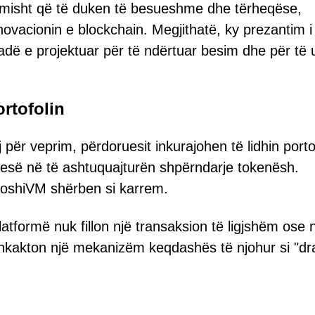
limisht që të duken të besueshme dhe tërheqëse,
novacionin e blockchain. Megjithatë, ky prezantim i
sadë e projektuar për të ndërtuar besim dhe për të 
rtofolin
j për veprim, përdoruesit inkurajohen të lidhin porto
jesë në të ashtuquajturën shpërndarje tokenësh.
toshiVM shërben si karrem.
platformë nuk fillon një transaksion të ligjshëm ose 
shkakton një mekanizëm keqdashës të njohur si "dr