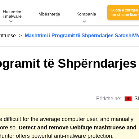
Kuota e zbritjes
Hulumtimi
Mbështetje
Kompania
me shumë licen
i malware
htruese
Mashtrimi i Programit të Shpërndarjes SatoshiV
ogramit të Shpërndarjes
Përkthe në:
S
 difficult for the average computer user, and manually
more so.
Detect and remove
Uebfaqe mashtruese
and
nter offers powerful anti-malware protection.