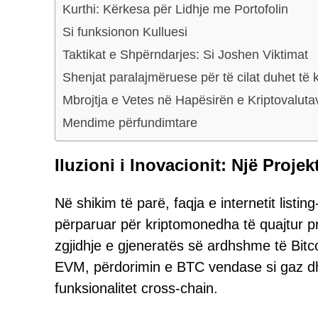
Kurthi: Kërkesa për Lidhje me Portofolin
Si funksionon Kulluesi
Taktikat e Shpërndarjes: Si Joshen Viktimat
Shenjat paralajmëruese për të cilat duhet të 
Mbrojtja e Vetes në Hapësirën e Kriptovaluta
Mendime përfundimtare
Iluzioni i Inovacionit: Një Proj
Në shikim të parë, faqja e internetit listi
përparuar për kriptomonedha të quajtur pr
zgjidhje e gjeneratës së ardhshme të Bitc
EVM, përdorimin e BTC vendase si gaz dhe
funksionalitet cross-chain.