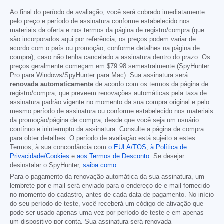
Ao final do período de avaliação, você será cobrado imediatamente
pelo preço e período de assinatura conforme estabelecido nos
materiais da oferta e nos termos da página de registro/compra (que
são incorporados aqui por referência; os preços podem variar de
acordo com o país ou promoção, conforme detalhes na página de
compra), caso não tenha cancelado a assinatura dentro do prazo. Os
preços geralmente começam em
$79.98
semestralmente (SpyHunter
Pro para Windows/SpyHunter para Mac). Sua assinatura será
renovada automaticamente
de acordo com os termos da página de
registro/compra, que preveem renovações automáticas pela taxa de
assinatura padrão vigente no momento da sua compra original e pelo
mesmo período de assinatura ou conforme estabelecido nos materiais
da promoção/página de compra, desde que você seja um usuário
contínuo e ininterrupto da assinatura. Consulte a página de compra
para obter detalhes. O período de avaliação está sujeito a estes
Termos, à sua concordância com
o EULA/TOS
,
à Política de
Privacidade/Cookies
e
aos Termos de Desconto
. Se desejar
desinstalar o SpyHunter,
saiba como
.
Para o pagamento da renovação automática da sua assinatura, um
lembrete por e-mail será enviado para o endereço de e-mail fornecido
no momento do cadastro, antes de cada data de pagamento. No início
do seu período de teste, você receberá um código de ativação que
pode ser usado apenas uma vez por período de teste e em apenas
um dispositivo por conta. Sua assinatura será renovada