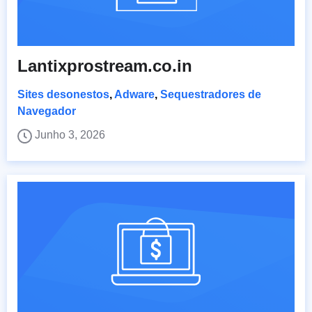
Lantixprostream.co.in
Sites desonestos
,
Adware
,
Sequestradores de
Navegador
Junho 3, 2026