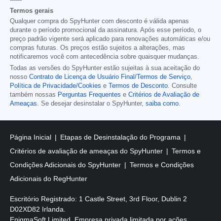
------
Termos gerais
Qualquer compra do SpyHunter com desconto é válida apenas
durante o período promocional da assinatura. Após esse período, o
preço padrão vigente será aplicado para renovações automáticas e/ou
compras futuras. Os preços estão sujeitos a alterações, mas
notificaremos você com antecedência sobre quaisquer mudanças.
Todas as versões do SpyHunter estão sujeitas à sua aceitação do
nosso
Contrato de Licença de Usuário Final/Termos de Serviço
,
Política de Privacidade/Cookies
e
Termos de Desconto
. Consulte
também nossas
Perguntas Frequentes
e
Critérios de Avaliação de
Ameaças
. Se desejar desinstalar o SpyHunter,
saiba como
.
Página Inicial
Etapas de Desinstalação do Programa
Critérios de avaliação de ameaças do SpyHunter
Termos e
Condições Adicionais do SpyHunter
Termos e Condições
Adicionais do RegHunter
Escritório Registrado: 1 Castle Street, 3rd Floor, Dublin 2
D02XD82 Irlanda.
EnigmaSoft Limited, Empresa privada limitada por ações,