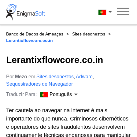
Skip
to
Português
content
Banco de Dados de Ameaças
Sites desonestos
Lerantixflowcore.co.in
Lerantixflowcore.co.in
Por
Mezo
em
Sites desonestos
,
Adware
,
Sequestradores de Navegador
Traduzir Para:
Português
Ter cautela ao navegar na internet é mais
importante do que nunca. Criminosos cibernéticos
e operadores de sites fraudulentos desenvolvem
continuamente técnicas enganosas para manipular