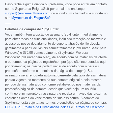
Caso tenha alguma dúvida ou problema, você pode entrar em contato
com o Suporte da EnigmaSoft por e-mail, no endereço
support@enigmasoftware.com
, ou abrindo um chamado de suporte no
site
MyAccount da EnigmaSoft
.
------
Detalhes da compra do SpyHunter
Você também tem a opção de assinar o SpyHunter imediatamente
para obter todas as funcionalidades, incluindo remoção de malware e
acesso ao nosso departamento de suporte através do HelpDesk,
geralmente a partir de
$49.98
semestralmente (SpyHunter Basic para
Windows) e
$79.98
semestralmente (SpyHunter Pro para
Windows/SpyHunter para Mac), de acordo com os materiais da oferta
e os termos da página de registro/compra (que são incorporados aqui
por referência; os preços podem variar de acordo com o país ou
promoção, conforme os detalhes da página de compra). Sua
assinatura será
renovada automaticamente
pela taxa de assinatura
padrão vigente no momento da sua compra original e pelo mesmo
período de assinatura ou conforme estabelecido nos materiais da
promoção/página de compra, desde que você seja um usuário
contínuo e ininterrupto da assinatura e receba um aviso das próximas
cobranças antes do vencimento da sua assinatura. A compra do
SpyHunter está sujeita aos termos e condições da página de compra,
EULA/TOS
,
Política de Privacidade/Cookies
e
Termos de Desconto
.