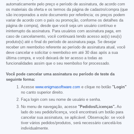
automaticamente pelo preço e período de assinatura, de acordo com
os materiais da oferta e os termos da página de cadastro/compra (que
são incorporados a este documento por referência; os preços podem
variar de acordo com o país ou promoção, conforme os detalhes da
página de compra), desde que você seja um usuário contínuo e
ininterrupto da assinatura. Para usuários com assinatura paga, em
caso de cancelamento, você continuará tendo acesso ao(s) seu(s)
produto(s) até o final do período de assinatura paga. Se desejar
receber um reembolso referente ao período de assinatura atual, você
deve cancelar e solicitar o reembolso em até 30 dias após a sua
última compra, e você deixará de ter acesso a todas as
funcionalidades assim que o seu reembolso for processado.
Você pode cancelar uma assinatura ou período de teste da
seguinte forma:
Acesse
www.enigmasoftware.com
e clique no botão
"Login"
no canto superior direito.
Faça login com seu nome de usuário e senha.
No menu de navegação, acesse
"Pedidos/Licenças".
Ao
lado do seu pedido/licença, você encontrará um botão para
cancelar sua assinatura, se aplicável. Observação: se você
tiver vários pedidos/produtos, será necessário cancelá-los
individualmente.