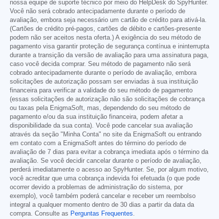
nossa equipe de suporte técnico por meio do HelpDesk do SpyHunter.
Você não será cobrado antecipadamente durante o período de
avaliação, embora seja necessário um cartão de crédito para ativá-la.
(Cartões de crédito pré-pagos, cartões de débito e cartões-presente
podem não ser aceitos nesta oferta.) A exigência do seu método de
pagamento visa garantir proteção de segurança contínua e ininterrupta
durante a transição da versão de avaliação para uma assinatura paga,
caso você decida comprar. Seu método de pagamento não será
cobrado antecipadamente durante o período de avaliação, embora
solicitações de autorização possam ser enviadas à sua instituição
financeira para verificar a validade do seu método de pagamento
(essas solicitações de autorização não são solicitações de cobrança
ou taxas pela EnigmaSoft, mas, dependendo do seu método de
pagamento e/ou da sua instituição financeira, podem afetar a
disponibilidade da sua conta). Você pode cancelar sua avaliação
através da seção "Minha Conta" no site da EnigmaSoft ou entrando
em contato com a EnigmaSoft antes do término do período de
avaliação de 7 dias para evitar a cobrança imediata após o término da
avaliação. Se você decidir cancelar durante o período de avaliação,
perderá imediatamente o acesso ao SpyHunter. Se, por algum motivo,
você acreditar que uma cobrança indevida foi efetuada (o que pode
ocorrer devido a problemas de administração do sistema, por
exemplo), você também poderá cancelar e receber um reembolso
integral a qualquer momento dentro de 30 dias a partir da data da
compra. Consulte as
Perguntas Frequentes
.