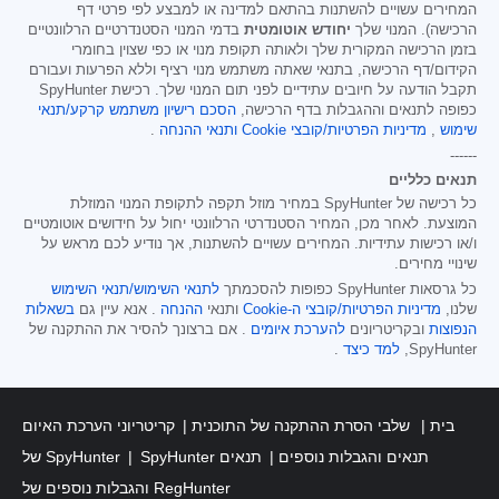
המחירים עשויים להשתנות בהתאם למדינה או למבצע לפי פרטי דף
הרכישה). המנוי שלך
יחודש אוטומטית
בדמי המנוי הסטנדרטיים הרלוונטיים
בזמן הרכישה המקורית שלך ולאותה תקופת מנוי או כפי שצוין בחומרי
הקידום/דף הרכישה, בתנאי שאתה משתמש מנוי רציף וללא הפרעות ועבורם
תקבל הודעה על חיובים עתידיים לפני תום המנוי שלך. רכישת SpyHunter
כפופה לתנאים וההגבלות בדף הרכישה,
הסכם רישיון משתמש קרקע/תנאי
שימוש
,
מדיניות הפרטיות/קובצי Cookie
ותנאי ההנחה
.
------
תנאים כלליים
כל רכישה של SpyHunter במחיר מוזל תקפה לתקופת המנוי המוזלת
המוצעת. לאחר מכן, המחיר הסטנדרטי הרלוונטי יחול על חידושים אוטומטיים
ו/או רכישות עתידיות. המחירים עשויים להשתנות, אך נודיע לכם מראש על
שינויי מחירים.
כל גרסאות SpyHunter כפופות להסכמתך
לתנאי השימוש/תנאי השימוש
שלנו,
מדיניות הפרטיות/קובצי ה-Cookie
ותנאי
ההנחה
. אנא עיין גם
בשאלות
הנפוצות
ובקריטריונים
להערכת איומים
. אם ברצונך להסיר את ההתקנה של
SpyHunter,
למד כיצד
.
בית
שלבי הסרת ההתקנה של התוכנית
קריטריוני הערכת האיום
SpyHunter תנאים והגבלות נוספים
תנאים
של SpyHunter
והגבלות נוספים של RegHunter