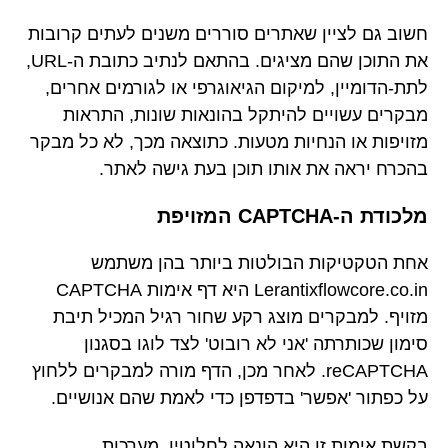
חשוב גם לציין שאתרים סוררים משנים לעתים קרובות
את התוכן שהם מציגים. בהתאם לנתיב כתובת ה-URL,
לתת-הדומיין, למיקום הגיאוגרפי או לגורמים אחרים,
מבקרים עשויים להיתקל בהונאות שונות, התראות
מזויפות או הנחיות מטעות. כתוצאה מכך, לא כל מבקר
בהכרח יראה את אותו תוכן בעת גישה לאתר.
מלכודת ה-CAPTCHA המזויפת
אחת הטקטיקות הבולטות ביותר בהן משתמש
Lerantixflowcore.co.in היא דף אימות CAPTCHA
מזויף. למבקרים מוצג רקע שחור רגיל המכיל תיבת
סימון שכותרתה 'אני לא רובוט' לצד לוגו בסגנון
reCAPTCHA. לאחר מכן, הדף מורה למבקרים ללחוץ
על כפתור 'אפשר' בדפדפן כדי לאמת שהם אנושיים.
בקשת אימות זו היא הונאה לחלוטין. מערכות