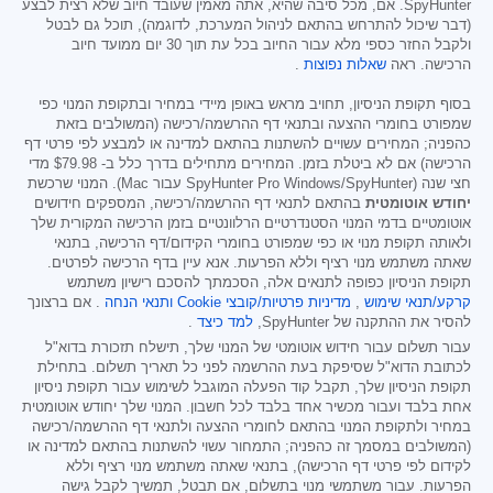
SpyHunter. אם, מכל סיבה שהיא, אתה מאמין שעובד חיוב שלא רצית לבצע
(דבר שיכול להתרחש בהתאם לניהול המערכת, לדוגמה), תוכל גם לבטל
ולקבל החזר כספי מלא עבור החיוב בכל עת תוך 30 יום ממועד חיוב
הרכישה. ראה
שאלות נפוצות
.
בסוף תקופת הניסיון, תחויב מראש באופן מיידי במחיר ובתקופת המנוי כפי
שמפורט בחומרי ההצעה ובתנאי דף ההרשמה/רכישה (המשולבים בזאת
כהפניה; המחירים עשויים להשתנות בהתאם למדינה או למבצע לפי פרטי דף
הרכישה) אם לא ביטלת בזמן. המחירים מתחילים בדרך כלל ב-
$79.98
מדי
חצי שנה (SpyHunter Pro Windows/SpyHunter עבור Mac). המנוי שרכשת
יחודש אוטומטית
בהתאם לתנאי דף ההרשמה/רכישה, המספקים חידושים
אוטומטיים בדמי המנוי הסטנדרטיים הרלוונטיים בזמן הרכישה המקורית שלך
ולאותה תקופת מנוי או כפי שמפורט בחומרי הקידום/דף הרכישה, בתנאי
שאתה משתמש מנוי רציף וללא הפרעות. אנא עיין בדף הרכישה לפרטים.
תקופת הניסיון כפופה לתנאים אלה, הסכמתך להסכם רישיון משתמש
קרקע/תנאי שימוש
,
מדיניות פרטיות/קובצי Cookie
ותנאי הנחה
. אם ברצונך
להסיר את ההתקנה של SpyHunter,
למד כיצד
.
עבור תשלום עבור חידוש אוטומטי של המנוי שלך, תישלח תזכורת בדוא"ל
לכתובת הדוא"ל שסיפקת בעת ההרשמה לפני כל תאריך תשלום. בתחילת
תקופת הניסיון שלך, תקבל קוד הפעלה המוגבל לשימוש עבור תקופת ניסיון
אחת בלבד ועבור מכשיר אחד בלבד לכל חשבון. המנוי שלך יחודש אוטומטית
במחיר ולתקופת המנוי בהתאם לחומרי ההצעה ולתנאי דף ההרשמה/רכישה
(המשולבים במסמך זה כהפניה; התמחור עשוי להשתנות בהתאם למדינה או
לקידום לפי פרטי דף הרכישה), בתנאי שאתה משתמש מנוי רציף וללא
הפרעות. עבור משתמשי מנוי בתשלום, אם תבטל, תמשיך לקבל גישה