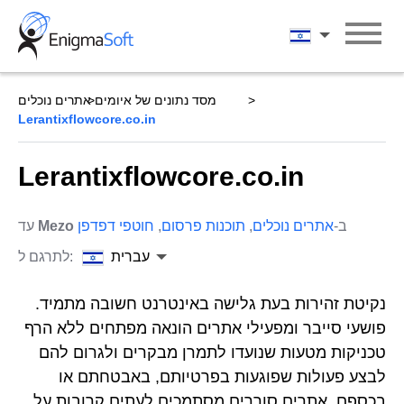
Skip
to
עברית
content
מסד נתונים של איומים
אתרים נוכלים
Lerantixflowcore.co.in
Lerantixflowcore.co.in
ב-
אתרים נוכלים
,
תוכנות פרסום
,
חוטפי דפדפן
Mezo
עד
עברית
לתרגם ל:
נקיטת זהירות בעת גלישה באינטרנט חשובה מתמיד.
פושעי סייבר ומפעילי אתרים הונאה מפתחים ללא הרף
טכניקות מטעות שנועדו לתמרן מבקרים ולגרום להם
לבצע פעולות שפוגעות בפרטיותם, באבטחתם או
בכספם. אתרים סוררים מסתמכים לעתים קרובות על