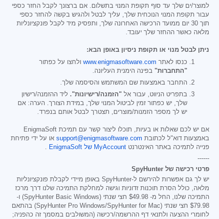
למוצר/ים שלך עד סוף תקופת המנוי בתשלום. אם ברצונך לקבל החזר כספי
עבור תקופת המנוי הנוכחית שלך, עליך לבטל ולהגיש בקשה להחזר כספי
תוך 30 יום ממועד הרכישה האחרונה שלך, ותפסיק מיד לקבל פונקציונליות
מלאה כאשר ההחזר שלך יעובד.
ניתן לבטל מנוי או תקופת ניסיון באופן הבא:
כנסו לאתר
www.enigmasoftware.com
ולחצו על כפתור
"התחברות"
בפינה הימנית העליונה.
התחבר באמצעות שם המשתמש והסיסמה שלך.
בתפריט הניווט, עבור אל
"הזמנה/רישיונות".
ליד ההזמנה/רישיון
שלך, יש כפתור זמין לביטול המנוי שלך, במידת הצורך. הערה: אם
יש לך מספר הזמנות/מוצרים, תצטרך לבטל אותם בנפרד.
אם יש לכם שאלות או בעיות, תוכלו ליצור קשר עם תמיכת EnigmaSoft
באמצעות דוא"ל לכתובת
support@enigmasoftware.com
או על ידי פתיחת
פנייה לתמיכה באתר האינטרנט
MyAccount של EnigmaSoft
.
------
פרטי רכישה של SpyHunter
יש לך גם אפשרות להירשם ל-SpyHunter באופן מיידי לקבלת פונקציונליות
מלאה, כולל הסרת תוכנות זדוניות וגישה למחלקת התמיכה שלנו דרך מרכז
התמיכה שלנו, החל מ-
$49.98
חצי שנתי (SpyHunter Basic Windows) ו-
$79.98
חצי שנתי (SpyHunter Pro Windows/SpyHunter for Mac) בהתאם
לחומרי ההצעה ולתנאי דף ההרשמה/רכישה (המשולבים במסמך זה כהפניה;