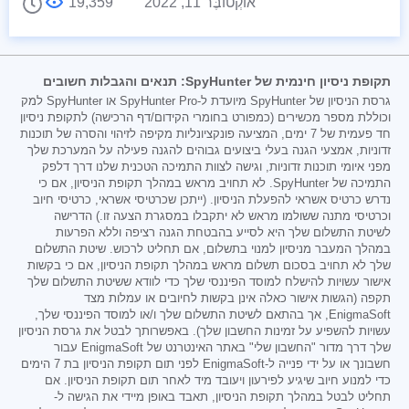
אוֹקְטוֹבֶּר 11, 2022
19,359
תקופת ניסיון חינמית של SpyHunter: תנאים והגבלות חשובים
גרסת הניסיון של SpyHunter מיועדת ל-SpyHunter Pro או SpyHunter למק
וכוללת מספר מכשירים (כמפורט בחומרי הקידום/דף הרכישה) לתקופת ניסיון
חד פעמית של 7 ימים, המציעה פונקציונליות מקיפה לזיהוי והסרה של תוכנות
זדוניות, אמצעי הגנה בעלי ביצועים גבוהים להגנה פעילה על המערכת שלך
מפני איומי תוכנות זדוניות, וגישה לצוות התמיכה הטכנית שלנו דרך דלפק
התמיכה של SpyHunter. לא תחויב מראש במהלך תקופת הניסיון, אם כי
נדרש כרטיס אשראי להפעלת הניסיון. (ייתכן שכרטיסי אשראי, כרטיסי חיוב
וכרטיסי מתנה ששולמו מראש לא יתקבלו במסגרת הצעה זו.) הדרישה
לשיטת התשלום שלך היא לסייע בהבטחת הגנה רציפה וללא הפרעות
במהלך המעבר מניסיון למנוי בתשלום, אם תחליט לרכוש. שיטת התשלום
שלך לא תחויב בסכום תשלום מראש במהלך תקופת הניסיון, אם כי בקשות
אישור עשויות להישלח למוסד הפיננסי שלך כדי לוודא ששיטת התשלום שלך
תקפה (הגשות אישור כאלה אינן בקשות לחיובים או עמלות מצד
EnigmaSoft, אך בהתאם לשיטת התשלום שלך ו/או למוסד הפיננסי שלך,
עשויות להשפיע על זמינות החשבון שלך). באפשרותך לבטל את גרסת הניסיון
שלך דרך מדור "החשבון שלי" באתר האינטרנט של EnigmaSoft עבור
חשבונך או על ידי פנייה ל-EnigmaSoft לפני תום תקופת הניסיון בת 7 הימים
כדי למנוע חיוב שיגיע לפירעון ויעובד מיד לאחר תום תקופת הניסיון. אם
תחליט לבטל במהלך תקופת הניסיון, תאבד באופן מיידי את הגישה ל-