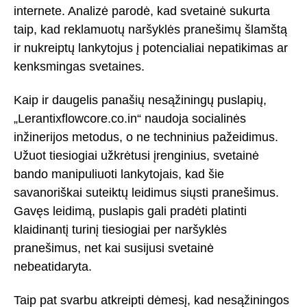
internete. Analizė parodė, kad svetainė sukurta
taip, kad reklamuotų naršyklės pranešimų šlamštą
ir nukreiptų lankytojus į potencialiai nepatikimas ar
kenksmingas svetaines.
Kaip ir daugelis panašių nesąžiningų puslapių,
„Lerantixflowcore.co.in“ naudoja socialinės
inžinerijos metodus, o ne techninius pažeidimus.
Užuot tiesiogiai užkrėtusi įrenginius, svetainė
bando manipuliuoti lankytojais, kad šie
savanoriškai suteiktų leidimus siųsti pranešimus.
Gavęs leidimą, puslapis gali pradėti platinti
klaidinantį turinį tiesiogiai per naršyklės
pranešimus, net kai susijusi svetainė
nebeatidaryta.
Taip pat svarbu atkreipti dėmesį, kad nesąžiningos