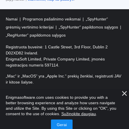
Namai
Programos pašalinimo veiksmai
„SpyHunter“
grėsmių vertinimo kriterijai
„SpyHunter“ papildomos sąlygos
„RegHunter“ papildomos sąlygos
Registruota buveinė: 1 Castle Street, 3rd Floor, Dublin 2
D02XD82 Ireland.
EnigmaSoft Limited, Private Company Limited, įmonės
registracijos numeris 597114.
„Mac“ ir „MacOS“ yra „Apple Inc.“ prekių ženklai, registruoti JAV
ir kitose šalyse.
Autorių teisės 2016-
2026
. EnigmaSoft Ltd. Visos teisės
Enigmasoftware.com uses cookies to provide you with a
saugomos.
better browsing experience and analyze how users navigate
and utilize the Site. By using this Site or clicking on "OK", you
consent to the use of cookies.
Sužinokite daugiau
.