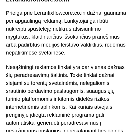
Prieiga prie Lerantixflowcore.co.in dažnai gaunama
per apgaulingą reklamą. Lankytojai gali būti
nukreipti spustelėję netikrus atsisiuntimo
mygtukus, klaidinančius iššokančius pranešimus
arba padirbtus medijos leistuvo valdiklius, rodomus
nepatikimose svetainėse.
Nesąžiningi reklamos tinklai yra dar vienas dažnas
šių peradresavimų šaltinis. Tokie tinklai dažnai
siejami su torentų svetainėmis, nelegaliomis
srautinio perdavimo paslaugomis, suaugusiųjų
turinio platformomis ir kitomis didelės rizikos
internetinėmis aplinkomis. Kai kuriais atvejais
įrenginyje įdiegta reklaminė programa gali
automatiškai generuoti peradresavimus į
nesąžiningus puslapius, nereikalaujant tiesioginės