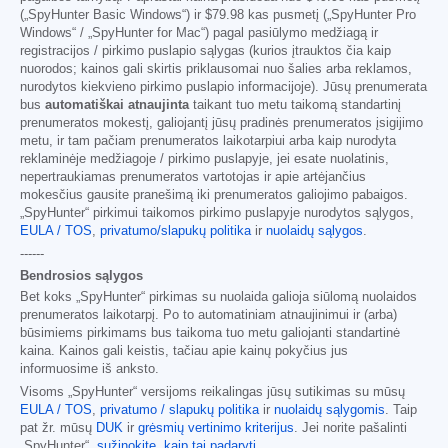
(„SpyHunter Basic Windows“) ir
$79.98
kas pusmetį („SpyHunter Pro
Windows“ / „SpyHunter for Mac“) pagal pasiūlymo medžiagą ir
registracijos / pirkimo puslapio sąlygas (kurios įtrauktos čia kaip
nuorodos; kainos gali skirtis priklausomai nuo šalies arba reklamos,
nurodytos kiekvieno pirkimo puslapio informacijoje). Jūsų prenumerata
bus
automatiškai atnaujinta
taikant tuo metu taikomą standartinį
prenumeratos mokestį, galiojantį jūsų pradinės prenumeratos įsigijimo
metu, ir tam pačiam prenumeratos laikotarpiui arba kaip nurodyta
reklaminėje medžiagoje / pirkimo puslapyje, jei esate nuolatinis,
nepertraukiamas prenumeratos vartotojas ir apie artėjančius
mokesčius gausite pranešimą iki prenumeratos galiojimo pabaigos.
„SpyHunter“ pirkimui taikomos pirkimo puslapyje nurodytos sąlygos,
EULA / TOS
,
privatumo/slapukų politika
ir
nuolaidų sąlygos
.
------
Bendrosios sąlygos
Bet koks „SpyHunter“ pirkimas su nuolaida galioja siūlomą nuolaidos
prenumeratos laikotarpį. Po to automatiniam atnaujinimui ir (arba)
būsimiems pirkimams bus taikoma tuo metu galiojanti standartinė
kaina. Kainos gali keistis, tačiau apie kainų pokyčius jus
informuosime iš anksto.
Visoms „SpyHunter“ versijoms reikalingas jūsų sutikimas su mūsų
EULA / TOS
,
privatumo / slapukų politika
ir
nuolaidų sąlygomis
. Taip
pat žr. mūsų
DUK
ir
grėsmių vertinimo kriterijus
. Jei norite pašalinti
„SpyHunter“,
sužinokite, kaip tai padaryti
.