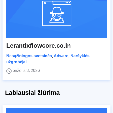
Lerantixflowcore.co.in
Nesąžiningos svetainės
,
Adware
,
Naršyklės
užgrobėjai
birželis 3, 2026
Labiausiai žiūrima