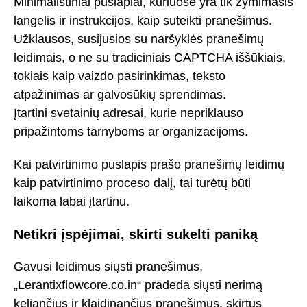
Minimalistiniai puslapiai, kuriuose yra tik žymimasis
langelis ir instrukcijos, kaip suteikti pranešimus.
Užklausos, susijusios su naršyklės pranešimų
leidimais, o ne su tradiciniais CAPTCHA iššūkiais,
tokiais kaip vaizdo pasirinkimas, teksto
atpažinimas ar galvosūkių sprendimas.
Įtartini svetainių adresai, kurie nepriklauso
pripažintoms tarnyboms ar organizacijoms.
Kai patvirtinimo puslapis prašo pranešimų leidimų
kaip patvirtinimo proceso dalį, tai turėtų būti
laikoma labai įtartinu.
Netikri įspėjimai, skirti sukelti paniką
Gavusi leidimus siųsti pranešimus,
„Lerantixflowcore.co.in“ pradeda siųsti nerimą
keliančius ir klaidinančius pranešimus, skirtus