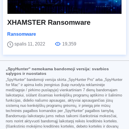
XHAMSTER Ransomware
Ransomware
spalis 11, 2022
19,359
„SpyHunter“ nemokama bandomoji versija: svarbios
sąlygos ir nuostatos
„SpyHunter“ bandomoji versija skirta „SpyHunter Pro“ arba „SpyHunter
for Mac“ ir apima kelis įrenginius (kaip nurodyta reklaminėje
medžiagoje / pirkimo puslapyje) vienkartiniam 7 dienų bandomajam
laikotarpiui, siūlant išsamias kenkėjiškų programų aptikimo ir šalinimo
funkcijas, didelio našumo apsaugas, aktyviai apsaugančias jūsų
sistemą nuo kenkėjiškų programų grėsmių, ir prieigą prie mūsų
techninės pagalbos komandos per „SpyHunter“ pagalbos tarnybą.
Bandomuoju laikotarpiu jums nebus taikomi išankstiniai mokesčiai,
nors norint aktyvuoti bandomąjį laikotarpį reikės kreditinės kortelės.
(Išankstinio mokėjimo kreditinės kortelės, debeto kortelės ir dovanų