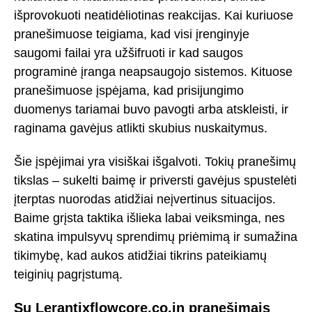
išprovokuoti neatidėliotinas reakcijas. Kai kuriuose
pranešimuose teigiama, kad visi įrenginyje
saugomi failai yra užšifruoti ir kad saugos
programinė įranga neapsaugojo sistemos. Kituose
pranešimuose įspėjama, kad prisijungimo
duomenys tariamai buvo pavogti arba atskleisti, ir
raginama gavėjus atlikti skubius nuskaitymus.
Šie įspėjimai yra visiškai išgalvoti. Tokių pranešimų
tikslas – sukelti baimę ir priversti gavėjus spustelėti
įterptas nuorodas atidžiai neįvertinus situacijos.
Baime grįsta taktika išlieka labai veiksminga, nes
skatina impulsyvų sprendimų priėmimą ir sumažina
tikimybę, kad aukos atidžiai tikrins pateikiamų
teiginių pagrįstumą.
Su Lerantixflowcore.co.in pranešimais