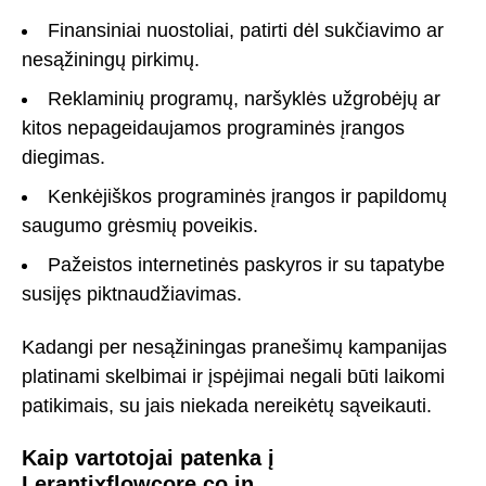
Finansiniai nuostoliai, patirti dėl sukčiavimo ar
nesąžiningų pirkimų.
Reklaminių programų, naršyklės užgrobėjų ar
kitos nepageidaujamos programinės įrangos
diegimas.
Kenkėjiškos programinės įrangos ir papildomų
saugumo grėsmių poveikis.
Pažeistos internetinės paskyros ir su tapatybe
susijęs piktnaudžiavimas.
Kadangi per nesąžiningas pranešimų kampanijas
platinami skelbimai ir įspėjimai negali būti laikomi
patikimais, su jais niekada nereikėtų sąveikauti.
Kaip vartotojai patenka į
Lerantixflowcore.co.in