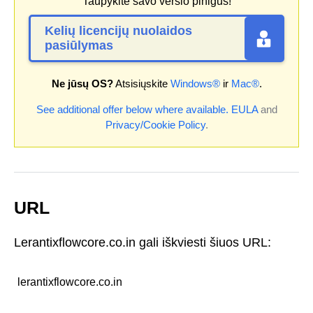
Taupykite savo verslo pinigus!
Kelių licencijų nuolaidos
pasiūlymas
Ne jūsų OS?
Atsisiųskite
Windows®
ir
Mac®
.
See additional offer below where available.
EULA
and
Privacy/Cookie Policy
.
URL
Lerantixflowcore.co.in gali iškviesti šiuos URL:
lerantixflowcore.co.in