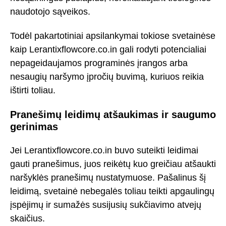
naudotojo sąveikos.
Todėl pakartotiniai apsilankymai tokiose svetainėse
kaip Lerantixflowcore.co.in gali rodyti potencialiai
nepageidaujamos programinės įrangos arba
nesaugių naršymo įpročių buvimą, kuriuos reikia
ištirti toliau.
Pranešimų leidimų atšaukimas ir saugumo
gerinimas
Jei Lerantixflowcore.co.in buvo suteikti leidimai
gauti pranešimus, juos reikėtų kuo greičiau atšaukti
naršyklės pranešimų nustatymuose. Pašalinus šį
leidimą, svetainė nebegalės toliau teikti apgaulingų
įspėjimų ir sumažės susijusių sukčiavimo atvejų
skaičius.