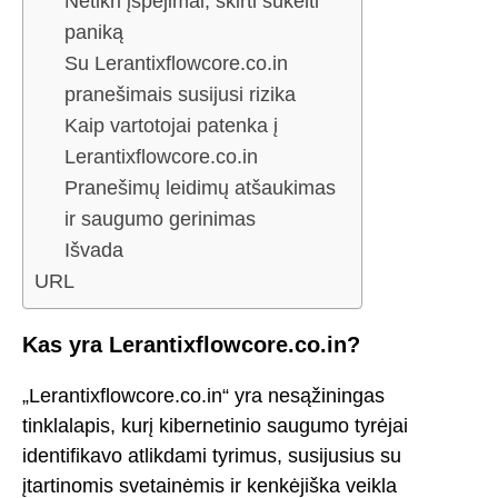
Netikri įspėjimai, skirti sukelti
paniką
Su Lerantixflowcore.co.in
pranešimais susijusi rizika
Kaip vartotojai patenka į
Lerantixflowcore.co.in
Pranešimų leidimų atšaukimas
ir saugumo gerinimas
Išvada
URL
Kas yra Lerantixflowcore.co.in?
„Lerantixflowcore.co.in“ yra nesąžiningas
tinklalapis, kurį kibernetinio saugumo tyrėjai
identifikavo atlikdami tyrimus, susijusius su
įtartinomis svetainėmis ir kenkėjiška veikla