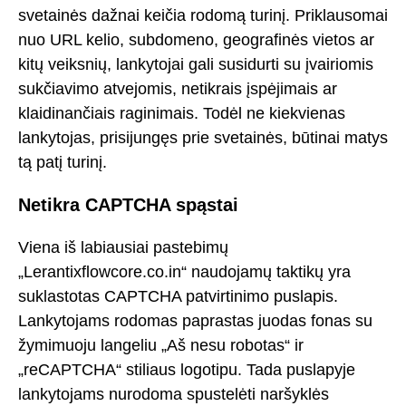
svetainės dažnai keičia rodomą turinį. Priklausomai
nuo URL kelio, subdomeno, geografinės vietos ar
kitų veiksnių, lankytojai gali susidurti su įvairiomis
sukčiavimo atvejomis, netikrais įspėjimais ar
klaidinančiais raginimais. Todėl ne kiekvienas
lankytojas, prisijungęs prie svetainės, būtinai matys
tą patį turinį.
Netikra CAPTCHA spąstai
Viena iš labiausiai pastebimų
„Lerantixflowcore.co.in“ naudojamų taktikų yra
suklastotas CAPTCHA patvirtinimo puslapis.
Lankytojams rodomas paprastas juodas fonas su
žymimuoju langeliu „Aš nesu robotas“ ir
„reCAPTCHA“ stiliaus logotipu. Tada puslapyje
lankytojams nurodoma spustelėti naršyklės