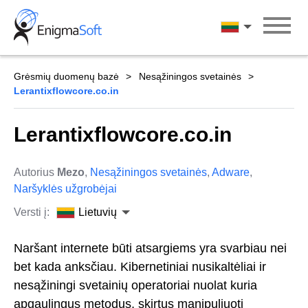
Skip
to
Lietuvių
content
Grėsmių duomenų bazė
Nesąžiningos svetainės
Lerantixflowcore.co.in
Lerantixflowcore.co.in
Autorius
Mezo
,
Nesąžiningos svetainės
,
Adware
,
Naršyklės užgrobėjai
Versti į:
Lietuvių
Naršant internete būti atsargiems yra svarbiau nei
bet kada anksčiau. Kibernetiniai nusikaltėliai ir
nesąžiningi svetainių operatoriai nuolat kuria
apgaulingus metodus, skirtus manipuliuoti