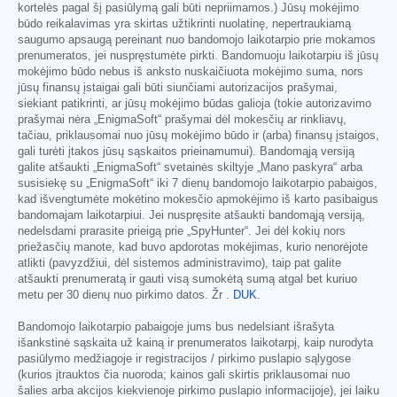
kortelės pagal šį pasiūlymą gali būti nepriimamos.) Jūsų mokėjimo
būdo reikalavimas yra skirtas užtikrinti nuolatinę, nepertraukiamą
saugumo apsaugą pereinant nuo bandomojo laikotarpio prie mokamos
prenumeratos, jei nuspręstumėte pirkti. Bandomuoju laikotarpiu iš jūsų
mokėjimo būdo nebus iš anksto nuskaičiuota mokėjimo suma, nors
jūsų finansų įstaigai gali būti siunčiami autorizacijos prašymai,
siekiant patikrinti, ar jūsų mokėjimo būdas galioja (tokie autorizavimo
prašymai nėra „EnigmaSoft“ prašymai dėl mokesčių ar rinkliavų,
tačiau, priklausomai nuo jūsų mokėjimo būdo ir (arba) finansų įstaigos,
gali turėti įtakos jūsų sąskaitos prieinamumui). Bandomąją versiją
galite atšaukti „EnigmaSoft“ svetainės skiltyje „Mano paskyra“ arba
susisiekę su „EnigmaSoft“ iki 7 dienų bandomojo laikotarpio pabaigos,
kad išvengtumėte mokėtino mokesčio apmokėjimo iš karto pasibaigus
bandomajam laikotarpiui. Jei nuspręsite atšaukti bandomąją versiją,
nedelsdami prarasite prieigą prie „SpyHunter“. Jei dėl kokių nors
priežasčių manote, kad buvo apdorotas mokėjimas, kurio nenorėjote
atlikti (pavyzdžiui, dėl sistemos administravimo), taip pat galite
atšaukti prenumeratą ir gauti visą sumokėtą sumą atgal bet kuriuo
metu per 30 dienų nuo pirkimo datos. Žr .
DUK
.
Bandomojo laikotarpio pabaigoje jums bus nedelsiant išrašyta
išankstinė sąskaita už kainą ir prenumeratos laikotarpį, kaip nurodyta
pasiūlymo medžiagoje ir registracijos / pirkimo puslapio sąlygose
(kurios įtrauktos čia nuoroda; kainos gali skirtis priklausomai nuo
šalies arba akcijos kiekvienoje pirkimo puslapio informacijoje), jei laiku