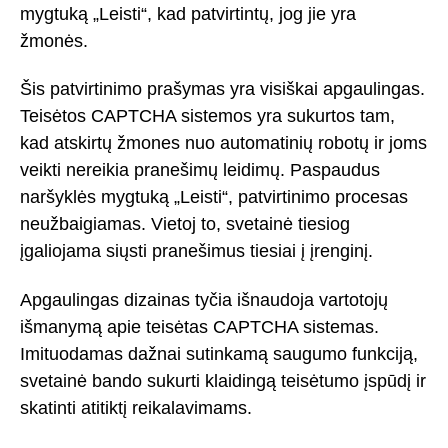
mygtuką „Leisti“, kad patvirtintų, jog jie yra
žmonės.
Šis patvirtinimo prašymas yra visiškai apgaulingas.
Teisėtos CAPTCHA sistemos yra sukurtos tam,
kad atskirtų žmones nuo automatinių robotų ir joms
veikti nereikia pranešimų leidimų. Paspaudus
naršyklės mygtuką „Leisti“, patvirtinimo procesas
neužbaigiamas. Vietoj to, svetainė tiesiog
įgaliojama siųsti pranešimus tiesiai į įrenginį.
Apgaulingas dizainas tyčia išnaudoja vartotojų
išmanymą apie teisėtas CAPTCHA sistemas.
Imituodamas dažnai sutinkamą saugumo funkciją,
svetainė bando sukurti klaidingą teisėtumo įspūdį ir
skatinti atitiktį reikalavimams.