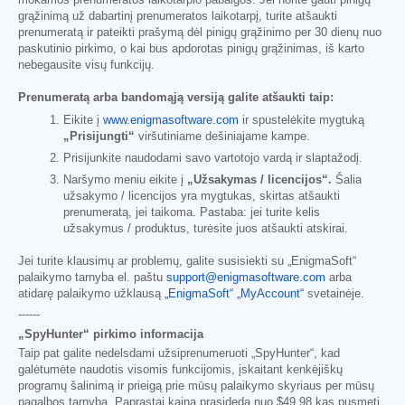
mokamos prenumeratos laikotarpio pabaigos. Jei norite gauti pinigų
grąžinimą už dabartinį prenumeratos laikotarpį, turite atšaukti
prenumeratą ir pateikti prašymą dėl pinigų grąžinimo per 30 dienų nuo
paskutinio pirkimo, o kai bus apdorotas pinigų grąžinimas, iš karto
nebegausite visų funkcijų.
Prenumeratą arba bandomąją versiją galite atšaukti taip:
Eikite į
www.enigmasoftware.com
ir spustelėkite mygtuką
„Prisijungti“
viršutiniame dešiniajame kampe.
Prisijunkite naudodami savo vartotojo vardą ir slaptažodį.
Naršymo meniu eikite į
„Užsakymas / licencijos“.
Šalia
užsakymo / licencijos yra mygtukas, skirtas atšaukti
prenumeratą, jei taikoma. Pastaba: jei turite kelis
užsakymus / produktus, turėsite juos atšaukti atskirai.
Jei turite klausimų ar problemų, galite susisiekti su „EnigmaSoft“
palaikymo tarnyba el. paštu
support@enigmasoftware.com
arba
atidarę palaikymo užklausą
„EnigmaSoft“ „MyAccount“
svetainėje.
------
„SpyHunter“ pirkimo informacija
Taip pat galite nedelsdami užsiprenumeruoti „SpyHunter“, kad
galėtumėte naudotis visomis funkcijomis, įskaitant kenkėjiškų
programų šalinimą ir prieigą prie mūsų palaikymo skyriaus per mūsų
pagalbos tarnybą. Paprastai kaina prasideda nuo
$49.98
kas pusmetį