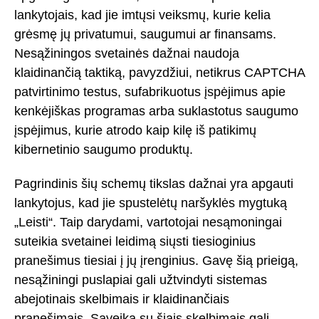
lankytojais, kad jie imtųsi veiksmų, kurie kelia
grėsmę jų privatumui, saugumui ar finansams.
Nesąžiningos svetainės dažnai naudoja
klaidinančią taktiką, pavyzdžiui, netikrus CAPTCHA
patvirtinimo testus, sufabrikuotus įspėjimus apie
kenkėjiškas programas arba suklastotus saugumo
įspėjimus, kurie atrodo kaip kilę iš patikimų
kibernetinio saugumo produktų.
Pagrindinis šių schemų tikslas dažnai yra apgauti
lankytojus, kad jie spustelėtų naršyklės mygtuką
„Leisti“. Taip darydami, vartotojai nesąmoningai
suteikia svetainei leidimą siųsti tiesioginius
pranešimus tiesiai į jų įrenginius. Gavę šią prieigą,
nesąžiningi puslapiai gali užtvindyti sistemas
abejotinais skelbimais ir klaidinančiais
pranešimais. Sąveika su šiais skelbimais gali