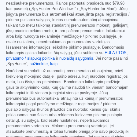
neatšaukėte prenumeratos. Kainos paprastai prasideda nuo
$79.98
kas pusmetį („SpyHunter Pro Windows“ / „SpyHunter for Mac“). Jūsų
įsigyta prenumerata bus
automatiškai atnaujinta
pagal registracijos /
pirkimo puslapio sąlygas, kurios numato automatinį atnaujinimą
taikant tuo metu taikomą standartinį prenumeratos mokestį, galiojantį
jūsų pradinio pirkimo metu, ir tam pačiam prenumeratos laikotarpiui
arba kaip nurodyta reklaminėje medžiagoje / pirkimo puslapyje, jei
esate nuolatinis, nepertraukiamas prenumeratos vartotojas.
Išsamesnės informacijos ieškokite pirkimo puslapyje. Bandomasis
laikotarpis galioja laikantis šių sąlygų, jūsų sutikimo su
EULA / TOS
,
privatumo / slapukų politika
ir
nuolaidų sąlygomis
. Jei norite pašalinti
„SpyHunter“,
sužinokite, kaip
.
Norėdami sumokėti už automatinį prenumeratos atnaujinimą, prieš
kiekvieną mokėjimo datą el. pašto adresu, kurį nurodėte registracijos
metu, bus išsiųstas priminimas. Bandomojo laikotarpio pradžioje
gausite aktyvinimo kodą, kurį galima naudoti tik vienam bandomajam
laikotarpiui ir tik vienam įrenginiui vienoje paskyroje. Jūsų
prenumerata bus automatiškai atnaujinta už kainą ir prenumeratos
laikotarpiui pagal pasiūlymo medžiagą ir registracijos / pirkimo
puslapio sąlygas (kurios įtrauktos čia nuoroda; kainos gali skirtis
priklausomai nuo šalies arba reklamos kiekvieno pirkimo puslapio
detalių), su sąlyga, kad esate nuolatinės, nepertraukiamos
prenumeratos vartotojas. Mokamų prenumeratų vartotojai, jei
atšauksite prenumeratą, ir toliau turėsite prieigą prie savo produktų iki