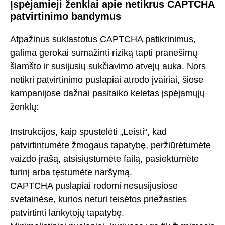
Įspėjamieji ženklai apie netikrus CAPTCHA
patvirtinimo bandymus
Atpažinus suklastotus CAPTCHA patikrinimus,
galima gerokai sumažinti riziką tapti pranešimų
šlamšto ir susijusių sukčiavimo atvejų auka. Nors
netikri patvirtinimo puslapiai atrodo įvairiai, šiose
kampanijose dažnai pasitaiko keletas įspėjamųjų
ženklų:
Instrukcijos, kaip spustelėti „Leisti“, kad
patvirtintumėte žmogaus tapatybę, peržiūrėtumėte
vaizdo įrašą, atsisiųstumėte failą, pasiektumėte
turinį arba tęstumėte naršymą.
CAPTCHA puslapiai rodomi nesusijusiose
svetainėse, kurios neturi teisėtos priežasties
patvirtinti lankytojų tapatybę.