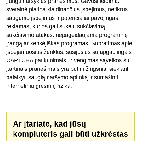
įjungti naršyklės pranešimus. Gavusi leidimą,
svetainė platina klaidinančius įspėjimus, netikrus
saugumo įspėjimus ir potencialiai pavojingas
reklamas, kurios gali sukelti sukčiavimą,
sukčiavimo atakas, nepageidaujamą programinę
įrangą ar kenkėjiškas programas. Supratimas apie
įspėjamuosius ženklus, susijusius su apgaulingais
CAPTCHA patikrinimais, ir vengimas sąveikos su
įtartinais pranešimais yra būtini žingsniai siekiant
palaikyti saugią naršymo aplinką ir sumažinti
internetinių grėsmių riziką.
Ar įtariate, kad jūsų
kompiuteris gali būti užkrėstas