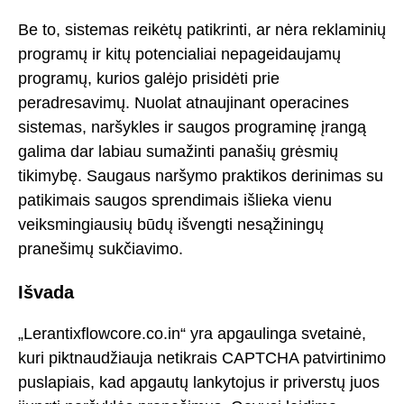
Be to, sistemas reikėtų patikrinti, ar nėra reklaminių
programų ir kitų potencialiai nepageidaujamų
programų, kurios galėjo prisidėti prie
peradresavimų. Nuolat atnaujinant operacines
sistemas, naršykles ir saugos programinę įrangą
galima dar labiau sumažinti panašių grėsmių
tikimybę. Saugaus naršymo praktikos derinimas su
patikimais saugos sprendimais išlieka vienu
veiksmingiausių būdų išvengti nesąžiningų
pranešimų sukčiavimo.
Išvada
„Lerantixflowcore.co.in“ yra apgaulinga svetainė,
kuri piktnaudžiauja netikrais CAPTCHA patvirtinimo
puslapiais, kad apgautų lankytojus ir priverstų juos