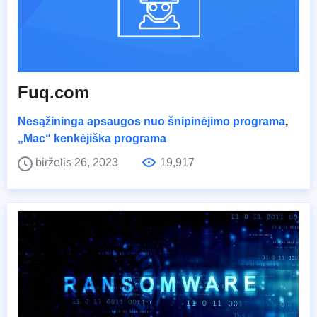
Fuq.com
Nesąžininga apsaugos nuo šnipinėjimo programa
,
„Mac“ kenkėjiška programa
birželis 26, 2023
19,917