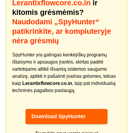
Lerantixflowcore.co.in
ir
kitomis grėsmėmis?
Naudodami „SpyHunter“
patikrinkite, ar kompiuteryje
nėra grėsmių
SpyHunter yra galingas kenkėjiškų programų
ištaisymo ir apsaugos įrankis, skirtas padėti
vartotojams atlikti išsamią sistemos saugumo
analizę, aptikti ir pašalinti įvairias grėsmes, tokias
kaip
Lerantixflowcore.co.in
, taip pat individualią
techninės pagalbos paslaugą.
Download SpyHunter