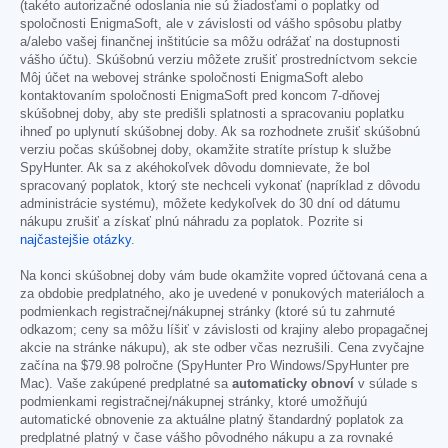
(takéto autorizačné odoslania nie sú žiadosťami o poplatky od
spoločnosti EnigmaSoft, ale v závislosti od vášho spôsobu platby
a/alebo vašej finančnej inštitúcie sa môžu odrážať na dostupnosti
vášho účtu). Skúšobnú verziu môžete zrušiť prostredníctvom sekcie
Môj účet na webovej stránke spoločnosti EnigmaSoft alebo
kontaktovaním spoločnosti EnigmaSoft pred koncom 7-dňovej
skúšobnej doby, aby ste predišli splatnosti a spracovaniu poplatku
ihneď po uplynutí skúšobnej doby. Ak sa rozhodnete zrušiť skúšobnú
verziu počas skúšobnej doby, okamžite stratíte prístup k službe
SpyHunter. Ak sa z akéhokoľvek dôvodu domnievate, že bol
spracovaný poplatok, ktorý ste nechceli vykonať (napríklad z dôvodu
administrácie systému), môžete kedykoľvek do 30 dní od dátumu
nákupu zrušiť a získať plnú náhradu za poplatok. Pozrite si
najčastejšie otázky
.
Na konci skúšobnej doby vám bude okamžite vopred účtovaná cena a
za obdobie predplatného, ako je uvedené v ponukových materiáloch a
podmienkach registračnej/nákupnej stránky (ktoré sú tu zahrnuté
odkazom; ceny sa môžu líšiť v závislosti od krajiny alebo propagačnej
akcie na stránke nákupu), ak ste odber včas nezrušili. Cena zvyčajne
začína na
$79.98
polročne (SpyHunter Pro Windows/SpyHunter pre
Mac). Vaše zakúpené predplatné sa
automaticky obnoví
v súlade s
podmienkami registračnej/nákupnej stránky, ktoré umožňujú
automatické obnovenie za aktuálne platný štandardný poplatok za
predplatné platný v čase vášho pôvodného nákupu a za rovnaké