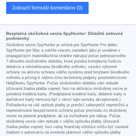
Zobraziť formulár komentárov (0)
Bezplatná skúšobná verzia SpyHunter: Dôležité zmluvné
podmienky
Skúšobná verzia SpyHunter je určená pre SpyHunter Pro alebo
SpyHunter pre Mac a zahŕňa viacero zariadení (ako je uvedené v
propagačných materiáloch/na stránke nákupu) počas jednorazového
7-dňového skúšobného obdobia, ktoré ponúka komplexnú funkciu
detekcie a odstraňovania škodlivého softvéru, vysoko výkonné
ochrany na aktívnu ochranu vášho systému pred hrozbami škodlivého
softvéru a prístup k nášmu tímu technickej podpory prostredníctvom
HelpDesku SpyHunter. Počas skúšobného obdobia vám nebude
účtovaná žiadna platba vopred, hoci na aktiváciu skúšobnej verzie je
potrebná kreditná karta. (Predplatené kreditné karty, debetné karty a
darčekové karty nemusia byť v rámci tejto ponuky akceptované.)
Požiadavka na váš spôsob platby je pomôcť zabezpečiť nepretržitú a
neprerušovanú bezpečnostnú ochranu počas prechodu zo skúšobnej
verzie na platené predplatné, ak sa rozhodnete pre nákup. Počas
skúšobnej verzie vám nebude z vášho spôsobu platby účtovaná
žiadna platba vopred, hoci vašej finančnej inštitúcii môžu byť zaslané
žiadosti o autorizáciu na overenie platnosti vášho spôsobu platby