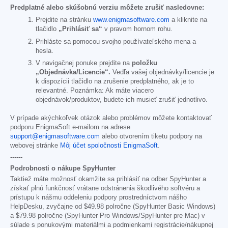
Predplatné alebo skúšobnú verziu môžete zrušiť nasledovne:
Prejdite na stránku
www.enigmasoftware.com
a kliknite na
tlačidlo
„Prihlásiť sa“
v pravom hornom rohu.
Prihláste sa pomocou svojho používateľského mena a
hesla.
V navigačnej ponuke prejdite na
položku
„Objednávka/Licencie“.
Vedľa vašej objednávky/licencie je
k dispozícii tlačidlo na zrušenie predplatného, ak je to
relevantné. Poznámka: Ak máte viacero
objednávok/produktov, budete ich musieť zrušiť jednotlivo.
V prípade akýchkoľvek otázok alebo problémov môžete kontaktovať
podporu EnigmaSoft e-mailom na adrese
support@enigmasoftware.com
alebo otvorením tiketu podpory na
webovej stránke
Môj účet spoločnosti EnigmaSoft
.
------
Podrobnosti o nákupe SpyHunter
Taktiež máte možnosť okamžite sa prihlásiť na odber SpyHunter a
získať plnú funkčnosť vrátane odstránenia škodlivého softvéru a
prístupu k nášmu oddeleniu podpory prostredníctvom nášho
HelpDesku, zvyčajne od
$49.98
polročne (SpyHunter Basic Windows)
a
$79.98
polročne (SpyHunter Pro Windows/SpyHunter pre Mac) v
súlade s ponukovými materiálmi a podmienkami registrácie/nákupnej