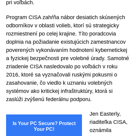
pri voľbách.
Program CISA zahŕňa nábor desiatich skúsených
odborníkov v oblasti volieb, ktorí sú strategicky
rozmiestnení po celej krajine. Títo poradcovia
doplnia na požiadanie existujúcich zamestnancov
poverených vykonávaním hodnotení kybernetickej
a fyzickej bezpečnosti pre volebné úrady. Samotné
zriadenie CISA nasledovalo po voľbách v roku
2016, ktoré sa vyznačovali ruskými pokusmi o
zasahovanie, čo viedlo k uznaniu volebných
systémov ako kritickej infraštruktúry, ktorá si
zaslúži zvýšenú federálnu podporu.
Jen Easterly,
riaditeľka CISA,
Is Your PC Secure? Protect
Your PC!
oznámila