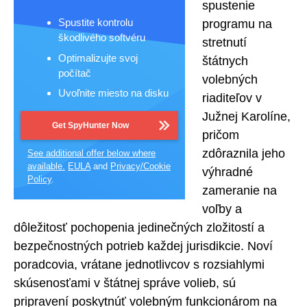
spustenie
Spustite kontrolu
programu na
škodlivého softvéru
stretnutí
Optimalizujte svoj
štátnych
počítač
volebných
Uvoľnite miesto na disku
riaditeľov v
Južnej Karolíne,
Get SpyHunter Now
pričom
zdôraznila jeho
See additional offer below where
available.
EULA
and
Privacy/Cookie
výhradné
Policy
.
zameranie na
voľby a
dôležitosť pochopenia jedinečných zložitostí a
bezpečnostných potrieb každej jurisdikcie. Noví
poradcovia, vrátane jednotlivcov s rozsiahlymi
skúsenosťami v štátnej správe volieb, sú
pripravení poskytnúť volebným funkcionárom na