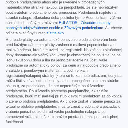
obdobie predplatného alebo ako je uvedené v propagačných
materiáloch/na stránke nákupu, za predpokladu, že ste nepretržitým
používateľom predplatného bez prerušenia. Podrobnosti nájdete na
stránke nákupu. Skúšobná doba podlieha týmto Podmienkam, vášmu
súhlasu s licenčnými zmluvami
EULA/TOS
,
Zásadám ochrany
osobných údajov/súborov cookie
a
Zľavovým podmienkam
. Ak chcete
odinštalovať SpyHunter,
zistite ako
.
V prípade platby za automatické obnovenie predplatného vám bude
pred každým dátumom platby zaslaná e-mailová pripomienka na e-
mailovú adresu, ktorú ste uviedli pri registrácii. Na začiatku skúšobnej
doby dostanete aktivačný kód, ktorý je obmedzený na použitie iba na
jednu skúšobnú dobu a iba na jedno zariadenie na účet. Vaše
predplatné sa automaticky obnoví za cenu a na obdobie predplatného
v súlade s ponukovými materiálmi a podmienkami
registračnej/nákupnej stránky (ktoré sú tu zahrnuté odkazom; ceny sa
môžu líšiť v závislosti od krajiny alebo propagačnej akcie na stránke
nákupu), za predpokladu, že ste nepretržitým používateľom
predplatného. Používatelia plateného predplatného, ak zrušíte
predplatné, budú mať naďalej prístup k svojim produktom až do konca
plateného obdobia predplatného. Ak chcete získať vrátenie peňazí za
aktuálne obdobie predplatného, musíte zrušiť predplatné a požiadať o
vrátenie peňazí do 30 dní od vášho posledného nákupu a po
spracovaní vrátenia peňazí okamžite prestanete mať prístup k plnej
funkčnosti.