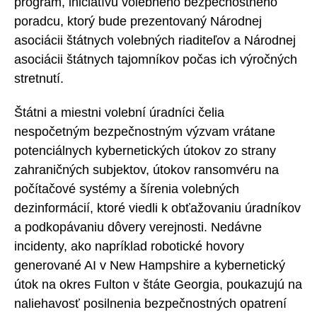
program, iniciatívu volebného bezpečnostného
poradcu, ktorý bude prezentovaný Národnej
asociácii štátnych volebných riaditeľov a Národnej
asociácii štátnych tajomníkov počas ich výročných
stretnutí.
Štátni a miestni volební úradníci čelia
nespočetným bezpečnostným výzvam vrátane
potenciálnych kybernetických útokov zo strany
zahraničných subjektov, útokov ransomvéru na
počítačové systémy a šírenia volebných
dezinformácií, ktoré viedli k obťažovaniu úradníkov
a podkopávaniu dôvery verejnosti. Nedávne
incidenty, ako napríklad robotické hovory
generované AI v New Hampshire a kybernetický
útok na okres Fulton v štáte Georgia, poukazujú na
naliehavosť posilnenia bezpečnostných opatrení