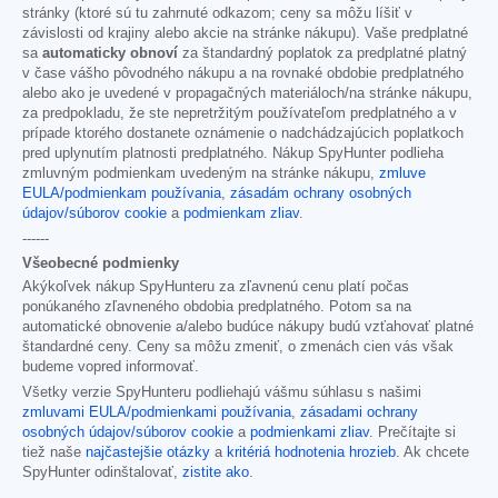
stránky (ktoré sú tu zahrnuté odkazom; ceny sa môžu líšiť v
závislosti od krajiny alebo akcie na stránke nákupu). Vaše predplatné
sa
automaticky obnoví
za štandardný poplatok za predplatné platný
v čase vášho pôvodného nákupu a na rovnaké obdobie predplatného
alebo ako je uvedené v propagačných materiáloch/na stránke nákupu,
za predpokladu, že ste nepretržitým používateľom predplatného a v
prípade ktorého dostanete oznámenie o nadchádzajúcich poplatkoch
pred uplynutím platnosti predplatného. Nákup SpyHunter podlieha
zmluvným podmienkam uvedeným na stránke nákupu,
zmluve
EULA/podmienkam používania
,
zásadám ochrany osobných
údajov/súborov cookie
a
podmienkam zliav
.
------
Všeobecné podmienky
Akýkoľvek nákup SpyHunteru za zľavnenú cenu platí počas
ponúkaného zľavneného obdobia predplatného. Potom sa na
automatické obnovenie a/alebo budúce nákupy budú vzťahovať platné
štandardné ceny. Ceny sa môžu zmeniť, o zmenách cien vás však
budeme vopred informovať.
Všetky verzie SpyHunteru podliehajú vášmu súhlasu s našimi
zmluvami EULA/podmienkami používania
,
zásadami ochrany
osobných údajov/súborov cookie
a
podmienkami zliav
. Prečítajte si
tiež naše
najčastejšie otázky
a
kritériá hodnotenia hrozieb
. Ak chcete
SpyHunter odinštalovať,
zistite ako
.