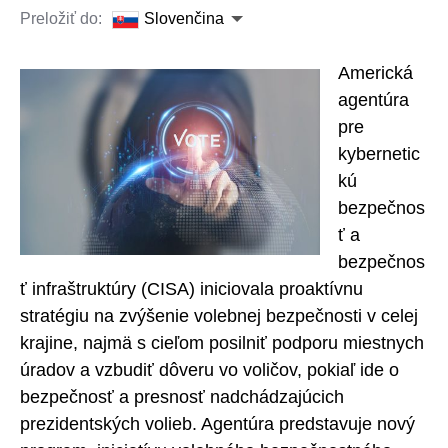
Preložiť do:
Slovenčina
Americká
agentúra
pre
kybernetic
kú
bezpečnos
ť a
bezpečnos
ť infraštruktúry (CISA) iniciovala proaktívnu
stratégiu na zvýšenie volebnej bezpečnosti v celej
krajine, najmä s cieľom posilniť podporu miestnych
úradov a vzbudiť dôveru vo voličov, pokiaľ ide o
bezpečnosť a presnosť nadchádzajúcich
prezidentských volieb. Agentúra predstavuje nový