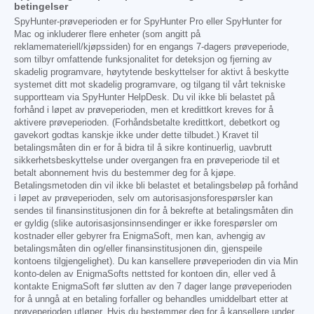
betingelser
SpyHunter-prøveperioden er for SpyHunter Pro eller SpyHunter for
Mac og inkluderer flere enheter (som angitt på
reklamemateriell/kjøpssiden) for en engangs 7-dagers prøveperiode,
som tilbyr omfattende funksjonalitet for deteksjon og fjerning av
skadelig programvare, høytytende beskyttelser for aktivt å beskytte
systemet ditt mot skadelig programvare, og tilgang til vårt tekniske
supportteam via SpyHunter HelpDesk. Du vil ikke bli belastet på
forhånd i løpet av prøveperioden, men et kredittkort kreves for å
aktivere prøveperioden. (Forhåndsbetalte kredittkort, debetkort og
gavekort godtas kanskje ikke under dette tilbudet.) Kravet til
betalingsmåten din er for å bidra til å sikre kontinuerlig, uavbrutt
sikkerhetsbeskyttelse under overgangen fra en prøveperiode til et
betalt abonnement hvis du bestemmer deg for å kjøpe.
Betalingsmetoden din vil ikke bli belastet et betalingsbeløp på forhånd
i løpet av prøveperioden, selv om autorisasjonsforespørsler kan
sendes til finansinstitusjonen din for å bekrefte at betalingsmåten din
er gyldig (slike autorisasjonsinnsendinger er ikke forespørsler om
kostnader eller gebyrer fra EnigmaSoft, men kan, avhengig av
betalingsmåten din og/eller finansinstitusjonen din, gjenspeile
kontoens tilgjengelighet). Du kan kansellere prøveperioden din via Min
konto-delen av EnigmaSofts nettsted for kontoen din, eller ved å
kontakte EnigmaSoft før slutten av den 7 dager lange prøveperioden
for å unngå at en betaling forfaller og behandles umiddelbart etter at
prøveperioden utløper. Hvis du bestemmer deg for å kansellere under