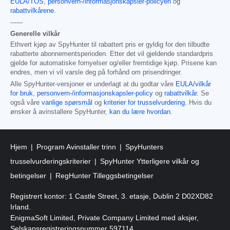
EULA/TOS
,
personvern-/informasjonskapsler-policyen
og
rabattvilkårene
.
------
Generelle vilkår
Ethvert kjøp av SpyHunter til rabattert pris er gyldig for den tilbudte
rabatterte abonnementsperioden. Etter det vil gjeldende standardpris
gjelde for automatiske fornyelser og/eller fremtidige kjøp. Prisene kan
endres, men vi vil varsle deg på forhånd om prisendringer.
Alle SpyHunter-versjoner er underlagt at du godtar våre
EULA/vilkår
for bruk
,
personvern-/informasjonskapsler-policy
og
rabattvilkår
. Se
også våre
vanlige spørsmål
og
kriterier for trusselvurdering
. Hvis du
ønsker å avinstallere SpyHunter,
kan du lære hvordan
.
Hjem
Program Avinstaller trinn
SpyHunters
trusselvurderingskriterier
SpyHunter Ytterligere vilkår og
betingelser
RegHunter Tilleggsbetingelser
Registrert kontor: 1 Castle Street, 3. etasje, Dublin 2 D02XD82
Irland.
EnigmaSoft Limited, Private Company Limited med aksjer,
Selskapsregistreringsnummer 597114.