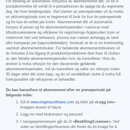
For betaling av automatisk fornyelse av abonnementet ditt, vil en e-
postpåminnelse bli sendt til e-postadressen du oppga da du registrerte
deg, før hver betalingsdato. Ved starten av prøveperioden vil du motta
en aktiveringskode som er begrenset til bruk for kun én prøveperiode
og for kun én enhet per konto. Abonnementet ditt vil automatisk
fornyes til prisen og for abonnementsperioden i samsvar med
tilbudsmaterialene og vilkårene for registrerings-/kjøpssiden (som er
innlemmet heri ved referanse; prisene kan variere avhengig av land
eller kampanje per kjøpssidedetaljer), forutsatt at du er en kontinuerlig,
uavbrutt abonnementsbruker. For betalende abonnementsbrukere vil
du fortsette å ha tilgang til produktet/produktene dine frem til slutten
av den betalte abonnementsperioden hvis du kansellerer. Hvis du
ønsker å motta refusjon for den daværende gjeldende
abonnementsperioden, må du kansellere og søke om refusjon innen
30 dager etter ditt siste kjøp, og du vil umiddelbart slutte å motta full
funksjonalitet når refusjonen er behandlet.
Du kan kansellere et abonnement eller en prøveperiode på
følgende måte:
Gå til
www.enigmasoftware.com
og klikk på
«Logg inn»
-
knappen øverst til høyre.
Logg inn med brukernavn og passord.
I navigasjonsmenyen går du til
«Bestilling/Lisenser».
Ved
siden av bestillingen/lisensen din finner du en knapp for å