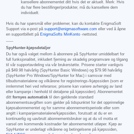
kansellere abonnementet ditt hvis det er aktuelt. Merk: Hvis
du har flere bestillinger/produkter, må du kansellere dem
individuelt.
Hvis du har spørsmål eller problemer, kan du kontakte EnigmaSoft
Support via e-post på
support@enigmasoftware.com
eller ved å åpne
en supportbillett på
EnigmaSofts MinKonto
-nettsted.
------
SpyHunter-kjøpsdetaljer
Du har også valget mellom å abonnere på SpyHunter umiddelbart for
full funksjonalitet, inkludert fjerning av skadelig programvare og tilgang
til vår supportavdeling via vår brukerstøtte. Prisene starter vanligvis
på
$49.98
halvårlig (SpyHunter Basic Windows) og
$79.98
halvårlig
(SpyHunter Pro Windows/SpyHunter for Mac) i samsvar med
tilbudsmaterialene og vilkårene for registrerings-/kjøpssiden (som er
innlemmet heri ved referanse; prisene kan variere avhengig av land
eller kampanje i henhold til detaljene på kjøpssiden). Abonnementet
ditt
fornyes automatisk
til den gjeldende standard
abonnementsavgiften som gjelder på tidspunktet for det opprinnelige
kjøpsabonnementet og for samme abonnementsperiode eller som
angitt i kampanjematerialene/kjøpssiden, forutsatt at du er en
kontinuerlig og uavbrutt abonnementsbruker og at du vil motta et
varsel om kommende kostnader før abonnementet utløper. Kjøp av
SpyHunter er underlagt vilkårene og betingelsene på kjøpssiden,