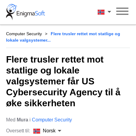
Skip
to
Norsk
content
Computer Security
Flere trusler rettet mot statlige og
lokale valgsystemer...
Flere trusler rettet mot
statlige og lokale
valgsystemer får US
Cybersecurity Agency til å
øke sikkerheten
Med
Mura
i
Computer Security
Oversett til:
Norsk