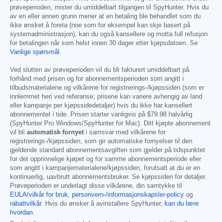
prøveperioden, mister du umiddelbart tilgangen til SpyHunter. Hvis du
av en eller annen grunn mener at en betaling ble behandlet som du
ikke ønsket å foreta (noe som for eksempel kan skje basert på
systemadministrasjon), kan du også kansellere og motta full refusjon
for betalingen når som helst innen 30 dager etter kjøpsdatoen. Se
Vanlige spørsmål
.
Ved slutten av prøveperioden vil du bli fakturert umiddelbart på
forhånd med prisen og for abonnementsperioden som angitt i
tilbudsmaterialene og vilkårene for registrerings-/kjøpssiden (som er
innlemmet heri ved referanse; prisene kan variere avhengig av land
eller kampanje per kjøpssidedetaljer) hvis du ikke har kansellert
abonnementet i tide. Prisen starter vanligvis på
$79.98
halvårlig
(SpyHunter Pro Windows/SpyHunter for Mac). Ditt kjøpte abonnement
vil bli
automatisk fornyet
i samsvar med vilkårene for
registrerings-/kjøpssiden, som gir automatiske fornyelser til den
gjeldende standard abonnementsavgiften som gjelder på tidspunktet
for det opprinnelige kjøpet og for samme abonnementsperiode eller
som angitt i kampanjematerialene/kjøpssiden, forutsatt at du er en
kontinuerlig, uavbrutt abonnementsbruker. Se kjøpssiden for detaljer.
Prøveperioden er underlagt disse vilkårene, din samtykke til
EULA/vilkår for bruk
,
personvern-/informasjonskapsler-policy
og
rabattvilkår
. Hvis du ønsker å avinstallere SpyHunter,
kan du lære
hvordan
.