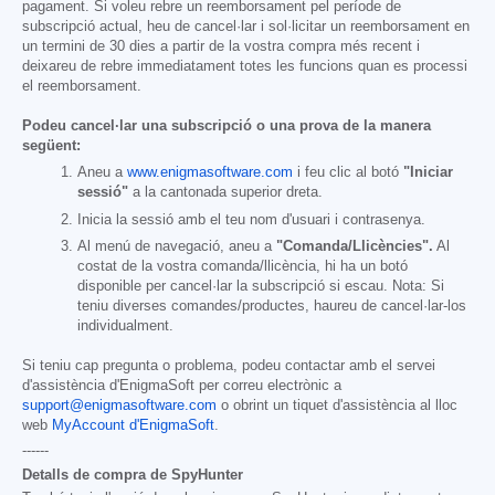
pagament. Si voleu rebre un reemborsament pel període de
subscripció actual, heu de cancel·lar i sol·licitar un reemborsament en
un termini de 30 dies a partir de la vostra compra més recent i
deixareu de rebre immediatament totes les funcions quan es processi
el reemborsament.
Podeu cancel·lar una subscripció o una prova de la manera
següent:
Aneu a
www.enigmasoftware.com
i feu clic al botó
"Iniciar
sessió"
a la cantonada superior dreta.
Inicia la sessió amb el teu nom d'usuari i contrasenya.
Al menú de navegació, aneu a
"Comanda/Llicències".
Al
costat de la vostra comanda/llicència, hi ha un botó
disponible per cancel·lar la subscripció si escau. Nota: Si
teniu diverses comandes/productes, haureu de cancel·lar-los
individualment.
Si teniu cap pregunta o problema, podeu contactar amb el servei
d'assistència d'EnigmaSoft per correu electrònic a
support@enigmasoftware.com
o obrint un tiquet d'assistència al lloc
web
MyAccount d'EnigmaSoft
.
------
Detalls de compra de SpyHunter