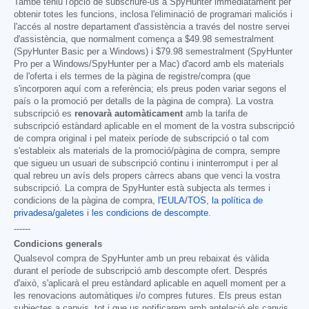
També teniu l'opció de subscriure-us a SpyHunter immediatament per
obtenir totes les funcions, inclosa l'eliminació de programari maliciós i
l'accés al nostre departament d'assistència a través del nostre servei
d'assistència, que normalment comença a
$49.98
semestralment
(SpyHunter Basic per a Windows) i
$79.98
semestralment (SpyHunter
Pro per a Windows/SpyHunter per a Mac) d'acord amb els materials
de l'oferta i els termes de la pàgina de registre/compra (que
s'incorporen aquí com a referència; els preus poden variar segons el
país o la promoció per detalls de la pàgina de compra). La vostra
subscripció es
renovarà automàticament
amb la tarifa de
subscripció estàndard aplicable en el moment de la vostra subscripció
de compra original i pel mateix període de subscripció o tal com
s'estableix als materials de la promoció/pàgina de compra, sempre
que sigueu un usuari de subscripció continu i ininterromput i per al
qual rebreu un avís dels propers càrrecs abans que venci la vostra
subscripció. La compra de SpyHunter està subjecta als termes i
condicions de la pàgina de compra,
l'EULA/TOS
,
la política de
privadesa/galetes
i
les condicions de descompte
.
------
Condicions generals
Qualsevol compra de SpyHunter amb un preu rebaixat és vàlida
durant el període de subscripció amb descompte ofert. Després
d'això, s'aplicarà el preu estàndard aplicable en aquell moment per a
les renovacions automàtiques i/o compres futures. Els preus estan
subjectes a canvis, tot i que us notificarem amb antelació els canvis