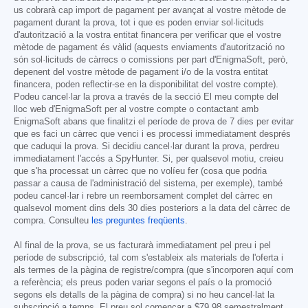
us cobrarà cap import de pagament per avançat al vostre mètode de
pagament durant la prova, tot i que es poden enviar sol·licituds
d'autorització a la vostra entitat financera per verificar que el vostre
mètode de pagament és vàlid (aquests enviaments d'autorització no
són sol·licituds de càrrecs o comissions per part d'EnigmaSoft, però,
depenent del vostre mètode de pagament i/o de la vostra entitat
financera, poden reflectir-se en la disponibilitat del vostre compte).
Podeu cancel·lar la prova a través de la secció El meu compte del
lloc web d'EnigmaSoft per al vostre compte o contactant amb
EnigmaSoft abans que finalitzi el període de prova de 7 dies per evitar
que es faci un càrrec que venci i es processi immediatament després
que caduqui la prova. Si decidiu cancel·lar durant la prova, perdreu
immediatament l'accés a SpyHunter. Si, per qualsevol motiu, creieu
que s'ha processat un càrrec que no volíeu fer (cosa que podria
passar a causa de l'administració del sistema, per exemple), també
podeu cancel·lar i rebre un reemborsament complet del càrrec en
qualsevol moment dins dels 30 dies posteriors a la data del càrrec de
compra. Consulteu
les preguntes freqüents
.
Al final de la prova, se us facturarà immediatament pel preu i pel
període de subscripció, tal com s'estableix als materials de l'oferta i
als termes de la pàgina de registre/compra (que s'incorporen aquí com
a referència; els preus poden variar segons el país o la promoció
segons els detalls de la pàgina de compra) si no heu cancel·lat la
subscripció a temps. El preu sol començar a
$79.98
semestralment