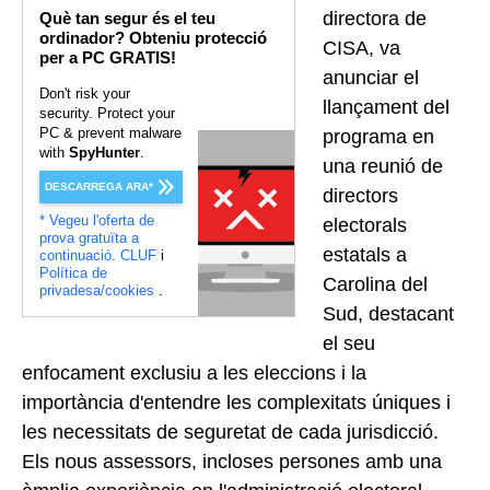
directora de
Què tan segur és el teu
ordinador? Obteniu protecció
CISA, va
per a PC GRATIS!
anunciar el
Don't risk your
llançament del
security. Protect your
PC & prevent malware
programa en
with
SpyHunter
.
una reunió de
DESCARREGA ARA*
directors
* Vegeu l'oferta de
electorals
prova gratuïta a
estatals a
continuació.
CLUF
i
Política de
Carolina del
privadesa/cookies
.
Sud, destacant
el seu
enfocament exclusiu a les eleccions i la
importància d'entendre les complexitats úniques i
les necessitats de seguretat de cada jurisdicció.
Els nous assessors, incloses persones amb una