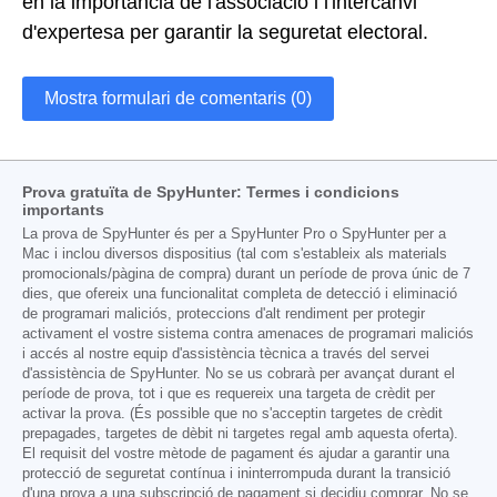
en la importància de l'associació i l'intercanvi
d'expertesa per garantir la seguretat electoral.
Mostra formulari de comentaris (0)
Prova gratuïta de SpyHunter: Termes i condicions
importants
La prova de SpyHunter és per a SpyHunter Pro o SpyHunter per a
Mac i inclou diversos dispositius (tal com s'estableix als materials
promocionals/pàgina de compra) durant un període de prova únic de 7
dies, que ofereix una funcionalitat completa de detecció i eliminació
de programari maliciós, proteccions d'alt rendiment per protegir
activament el vostre sistema contra amenaces de programari maliciós
i accés al nostre equip d'assistència tècnica a través del servei
d'assistència de SpyHunter. No se us cobrarà per avançat durant el
període de prova, tot i que es requereix una targeta de crèdit per
activar la prova. (És possible que no s'acceptin targetes de crèdit
prepagades, targetes de dèbit ni targetes regal amb aquesta oferta).
El requisit del vostre mètode de pagament és ajudar a garantir una
protecció de seguretat contínua i ininterrompuda durant la transició
d'una prova a una subscripció de pagament si decidiu comprar. No se