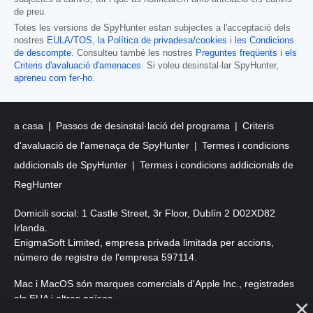
de preu.
Totes les versions de SpyHunter estan subjectes a l'acceptació dels
nostres
EULA/TOS
,
la Política de privadesa/cookies
i
les Condicions
de descompte
. Consulteu també les nostres
Preguntes freqüents
i
els
Criteris d'avaluació d'amenaces
. Si voleu desinstal·lar SpyHunter,
apreneu com fer-ho
.
a casa
Passos de desinstal·lació del programa
Criteris
d'avaluació de l'amenaça de SpyHunter
Termes i condicions
addicionals de SpyHunter
Termes i condicions addicionals de
RegHunter
Domicili social: 1 Castle Street, 3r Floor, Dublín 2 D02XD82
Irlanda.
EnigmaSoft Limited, empresa privada limitada per accions,
número de registre de l'empresa 597114.
Mac i MacOS són marques comercials d'Apple Inc., registrades
als EUA i altres països.