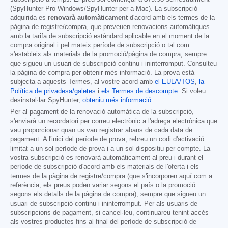
(SpyHunter Pro Windows/SpyHunter per a Mac). La subscripció
adquirida es
renovarà automàticament
d'acord amb els termes de la
pàgina de registre/compra, que preveuen renovacions automàtiques
amb la tarifa de subscripció estàndard aplicable en el moment de la
compra original i pel mateix període de subscripció o tal com
s'estableix als materials de la promoció/pàgina de compra, sempre
que sigueu un usuari de subscripció continu i ininterromput. Consulteu
la pàgina de compra per obtenir més informació. La prova està
subjecta a aquests Termes, al vostre acord amb
el EULA/TOS
,
la
Política de privadesa/galetes
i
els Termes de descompte
. Si voleu
desinstal·lar SpyHunter,
obteniu més informació
.
Per al pagament de la renovació automàtica de la subscripció,
s'enviarà un recordatori per correu electrònic a l'adreça electrònica que
vau proporcionar quan us vau registrar abans de cada data de
pagament. A l'inici del període de prova, rebreu un codi d'activació
limitat a un sol període de prova i a un sol dispositiu per compte. La
vostra subscripció es renovarà automàticament al preu i durant el
període de subscripció d'acord amb els materials de l'oferta i els
termes de la pàgina de registre/compra (que s'incorporen aquí com a
referència; els preus poden variar segons el país o la promoció
segons els detalls de la pàgina de compra), sempre que sigueu un
usuari de subscripció continu i ininterromput. Per als usuaris de
subscripcions de pagament, si cancel·leu, continuareu tenint accés
als vostres productes fins al final del període de subscripció de