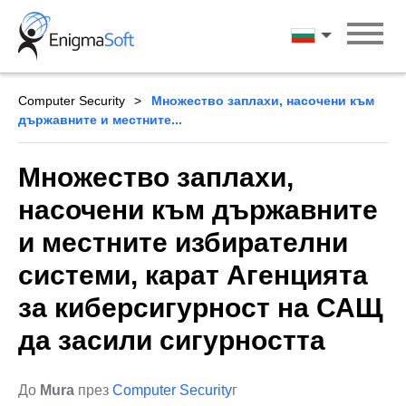
Skip
to
български ези
content
Computer Security
Множество заплахи, насочени към
държавните и местните...
Множество заплахи,
насочени към държавните
и местните избирателни
системи, карат Агенцията
за киберсигурност на САЩ
да засили сигурността
До
Mura
през
Computer Security
г