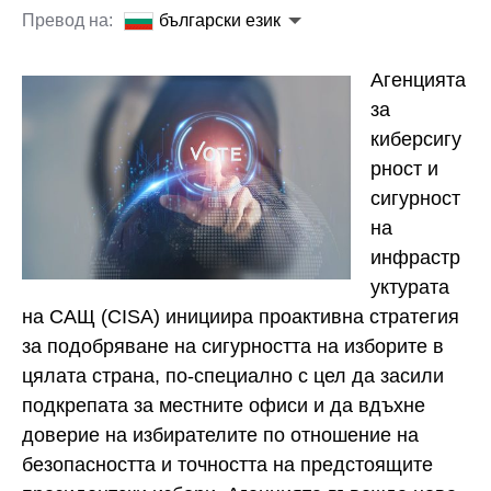
Превод на:
български език
Агенцията
за
киберсигу
рност и
сигурност
на
инфрастр
уктурата
на САЩ (CISA) инициира проактивна стратегия
за подобряване на сигурността на изборите в
цялата страна, по-специално с цел да засили
подкрепата за местните офиси и да вдъхне
доверие на избирателите по отношение на
безопасността и точността на предстоящите