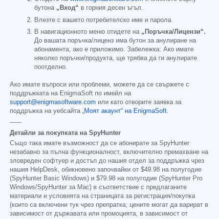
бутона
„Вход“
в горния десен ъгъл.
Влезте с вашето потребителско име и парола.
В навигационното меню отидете на
„Поръчка/Лицензи“.
До вашата поръчка/лиценз има бутон за анулиране на
абонамента, ако е приложимо. Забележка: Ако имате
няколко поръчки/продукта, ще трябва да ги анулирате
поотделно.
Ако имате въпроси или проблеми, можете да се свържете с
поддръжката на EnigmaSoft по имейл на
support@enigmasoftware.com
или като отворите заявка за
поддръжка на уебсайта
„Моят акаунт“ на EnigmaSoft
.
------
Детайли за покупката на SpyHunter
Също така имате възможност да се абонирате за SpyHunter
незабавно за пълна функционалност, включително премахване на
зловреден софтуер и достъп до нашия отдел за поддръжка чрез
нашия HelpDesk, обикновено започвайки от
$49.98
на полугодие
(SpyHunter Basic Windows) и
$79.98
на полугодие (SpyHunter Pro
Windows/SpyHunter за Mac) в съответствие с предлаганите
материали и условията на страницата за регистрация/покупка
(които са включени тук чрез препратка; цените могат да варират в
зависимост от държавата или промоцията, в зависимост от