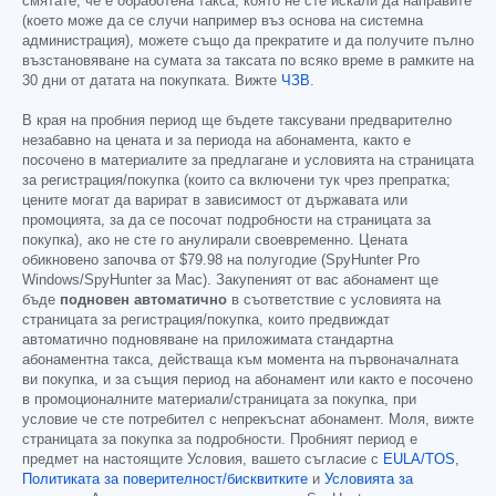
смятате, че е обработена такса, която не сте искали да направите
(което може да се случи например въз основа на системна
администрация), можете също да прекратите и да получите пълно
възстановяване на сумата за таксата по всяко време в рамките на
30 дни от датата на покупката. Вижте
ЧЗВ
.
В края на пробния период ще бъдете таксувани предварително
незабавно на цената и за периода на абонамента, както е
посочено в материалите за предлагане и условията на страницата
за регистрация/покупка (които са включени тук чрез препратка;
цените могат да варират в зависимост от държавата или
промоцията, за да се посочат подробности на страницата за
покупка), ако не сте го анулирали своевременно. Цената
обикновено започва от
$79.98
на полугодие (SpyHunter Pro
Windows/SpyHunter за Mac). Закупеният от вас абонамент ще
бъде
подновен автоматично
в съответствие с условията на
страницата за регистрация/покупка, които предвиждат
автоматично подновяване на приложимата стандартна
абонаментна такса, действаща към момента на първоначалната
ви покупка, и за същия период на абонамент или както е посочено
в промоционалните материали/страницата за покупка, при
условие че сте потребител с непрекъснат абонамент. Моля, вижте
страницата за покупка за подробности. Пробният период е
предмет на настоящите Условия, вашето съгласие с
EULA/TOS
,
Политиката за поверителност/бисквитките
и
Условията за