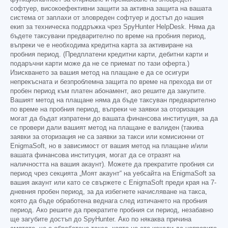
софтуер, високоефективни защити за активна защита на вашата
система от заплахи от зловреден софтуер и достъп до нашия
екип за техническа поддръжка чрез SpyHunter HelpDesk. Няма да
бъдете таксувани предварително по време на пробния период,
въпреки че е необходима кредитна карта за активиране на
пробния период. (Предплатени кредитни карти, дебитни карти и
подаръчни карти може да не се приемат по тази оферта.)
Изискването за вашия метод на плащане е да се осигури
непрекъсната и безпроблемна защита по време на прехода ви от
пробен период към платен абонамент, ако решите да закупите.
Вашият метод на плащане няма да бъде таксуван предварително
по време на пробния период, въпреки че заявки за оторизация
могат да бъдат изпратени до вашата финансова институция, за да
се провери дали вашият метод на плащане е валиден (такива
заявки за оторизация не са заявки за такси или комисионни от
EnigmaSoft, но в зависимост от вашия метод на плащане и/или
вашата финансова институция, могат да се отразят на
наличността на вашия акаунт). Можете да прекратите пробния си
период чрез секцията „Моят акаунт“ на уебсайта на EnigmaSoft за
вашия акаунт или като се свържете с EnigmaSoft преди края на 7-
дневния пробен период, за да избегнете начисляване на такса,
която да бъде обработена веднага след изтичането на пробния
период. Ако решите да прекратите пробния си период, незабавно
ще загубите достъп до SpyHunter. Ако по някаква причина