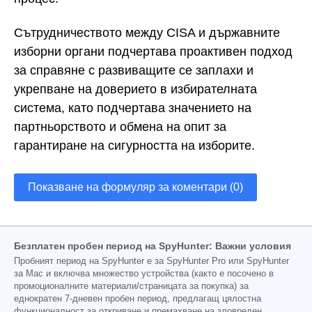
Сътрудничеството между CISA и държавните
изборни органи подчертава проактивен подход
за справяне с развиващите се заплахи и
укрепване на доверието в избирателната
система, като подчертава значението на
партньорството и обмена на опит за
гарантиране на сигурността на изборите.
Показване на формуляр за коментари (0)
Безплатен пробен период на SpyHunter: Важни условия
Пробният период на SpyHunter е за SpyHunter Pro или SpyHunter
за Mac и включва множество устройства (както е посочено в
промоционалните материали/страницата за покупка) за
еднократен 7-дневен пробен период, предлагащ цялостна
функционалност за откриване и премахване на зловреден