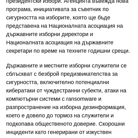
президентски избори. Агенцията въвежда нова
програма, инициативата за съветник по
сигурността на изборите, която ще бъде
представена на Националната асоциация на
държавните изборни директори и
Националната асоциация на държавните
секретари по време на техните годишни срещи.
Държавните и местните изборни служители се
сблъскват с безброй предизвикателства за
сигурността, включително потенциални
кибератаки от чуждестранни субекти, атаки на
компютърни системи с ransomware и
разпространение на изборна дезинформация,
което е довело до тормоз на служители и
подкопава общественото доверие. Скорошни
инциденти като генерирани от изкуствен