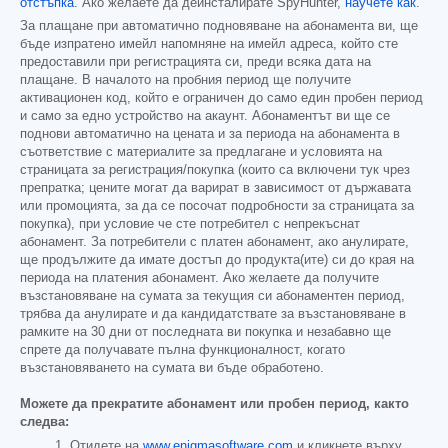
отстъпка
. Ако желаете да деинсталирате SpyHunter,
научете как
.
За плащане при автоматично подновяване на абонамента ви, ще
бъде изпратено имейл напомняне на имейл адреса, който сте
предоставили при регистрацията си, преди всяка дата на
плащане. В началото на пробния период ще получите
активационен код, който е ограничен до само един пробен период
и само за едно устройство на акаунт. Абонаментът ви ще се
поднови автоматично на цената и за периода на абонамента в
съответствие с материалите за предлагане и условията на
страницата за регистрация/покупка (които са включени тук чрез
препратка; цените могат да варират в зависимост от държавата
или промоцията, за да се посочат подробности за страницата за
покупка), при условие че сте потребител с непрекъснат
абонамент. За потребители с платен абонамент, ако анулирате,
ще продължите да имате достъп до продукта(ите) си до края на
периода на платения абонамент. Ако желаете да получите
възстановяване на сумата за текущия си абонаментен период,
трябва да анулирате и да кандидатствате за възстановяване в
рамките на 30 дни от последната ви покупка и незабавно ще
спрете да получавате пълна функционалност, когато
възстановяването на сумата ви бъде обработено.
Можете да прекратите абонамент или пробен период, както
следва:
Отидете на
www.enigmasoftware.com
и кликнете върху