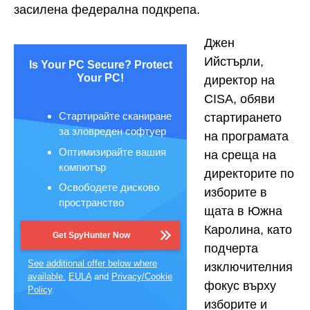
засилена федерална подкрепа.
Джен
Ийстърли,
Is Your PC Secure? Protect
Your PC!
директор на
CISA, обяви
Стартирайте сканиране
стартирането
за зловреден софтуер
на програмата
Оптимизирайте вашия
на среща на
компютър
директорите по
Освободете дисково
изборите в
пространство
щата в Южна
Каролина, като
Get SpyHunter Now
подчерта
See additional offer below where
изключителния
available.
EULA
and
Privacy/Cookie
фокус върху
Policy
.
изборите и