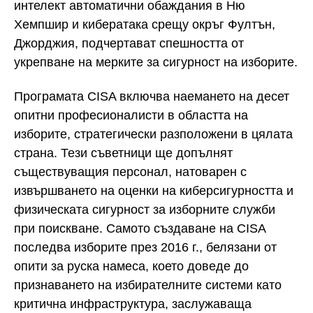
интелект автоматични обаждания в Ню
Хемпшир и кибератака срещу окръг Фултън,
Джорджия, подчертават спешността от
укрепване на мерките за сигурност на изборите.
Програмата CISA включва наемането на десет
опитни професионалисти в областта на
изборите, стратегически разположени в цялата
страна. Тези съветници ще допълнят
съществуващия персонал, натоварен с
извършването на оценки на киберсигурността и
физическата сигурност за изборните служби
при поискване. Самото създаване на CISA
последва изборите през 2016 г., белязани от
опити за руска намеса, което доведе до
признаването на избирателните системи като
критична инфраструктура, заслужаваща