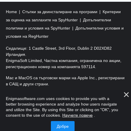
Home
Стъпки за деинсталиране на програми
Критерии
за оценка на заплахите на SpyHunter
Допълнителни
политики и условия на SpyHunter
Допълнителни условия и
условия на RegHunter
Седалище: 1 Castle Street, 3rd Floor, Dublin 2 D02XD82
Ирландия.
EnigmaSoft Limited, Частна компания, ограничена по акции,
регистрационен номер на компанията 597114.
Mac и MacOS са търговски марки на Apple Inc., регистрирани
в САЩ и други страни.
Авторско право 2016-2026. EnigmaSoft Ltd. Всички права
Enigmasoftware.com uses cookies to provide you with a
запазени.
better browsing experience and analyze how users navigate
and utilize the Site. By using this Site or clicking on "OK", you
consent to the use of cookies.
Научете повече
.