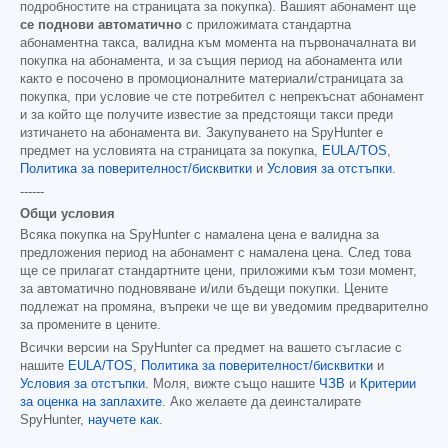
подробностите на страницата за покупка). Вашият абонамент ще
се поднови автоматично
с приложимата стандартна
абонаментна такса, валидна към момента на първоначалната ви
покупка на абонамента, и за същия период на абонамента или
както е посочено в промоционалните материали/страницата за
покупка, при условие че сте потребител с непрекъснат абонамент
и за който ще получите известие за предстоящи такси преди
изтичането на абонамента ви. Закупуването на SpyHunter е
предмет на условията на страницата за покупка,
EULA/TOS
,
Политика за поверителност/бисквитки
и
Условия за отстъпки
.
------
Общи условия
Всяка покупка на SpyHunter с намалена цена е валидна за
предложения период на абонамент с намалена цена. След това
ще се прилагат стандартните цени, приложими към този момент,
за автоматично подновяване и/или бъдещи покупки. Цените
подлежат на промяна, въпреки че ще ви уведомим предварително
за промените в цените.
Всички версии на SpyHunter са предмет на вашето съгласие с
нашите
EULA/TOS
,
Политика за поверителност/бисквитки
и
Условия за отстъпки
. Моля, вижте също нашите
ЧЗВ
и
Критерии
за оценка на заплахите
. Ако желаете да деинсталирате
SpyHunter,
научете как
.