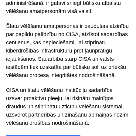
administrēšanā, ir gatavi sniegt būtisku atbalstu
vēlēšanu amatpersonām visā valstī.
Štatu vēlēšanu amatpersonas ir paudušas atzinību
par papildu palīdzību no CISA, atzīstot sadarbības
centienus, kas nepieciešami, lai stiprinātu
kiberdrošības infrastruktūru pret ļaunprātīgu
iejaukšanos. Sadarbība starp CISA un valsts
iestādēm tiek uzskatīta par būtisku soli uz priekšu
vēlēšanu procesa integritātes nodrošināšanā.
CISA un štatu vēlēšanu institūciju sadarbība
uzsver proaktīvu pieeju, lai risinātu mainīgos
draudus un stiprinātu uzticību vēlēšanu sistēmai,
uzsverot partnerības un zināšanu apmaiņas nozīmi
vēlēšanu drošības nodrošināšanā.