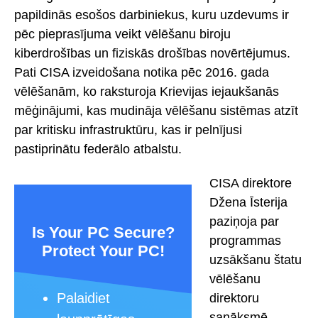
papildinās esošos darbiniekus, kuru uzdevums ir
pēc pieprasījuma veikt vēlēšanu biroju
kiberdrošības un fiziskās drošības novērtējumus.
Pati CISA izveidošana notika pēc 2016. gada
vēlēšanām, ko raksturoja Krievijas iejaukšanās
mēģinājumi, kas mudināja vēlēšanu sistēmas atzīt
par kritisku infrastruktūru, kas ir pelnījusi
pastiprinātu federālo atbalstu.
CISA direktore
Džena Īsterija
paziņoja par
Is Your PC Secure?
programmas
Protect Your PC!
uzsākšanu štatu
vēlēšanu
Palaidiet
direktoru
sanāksmē