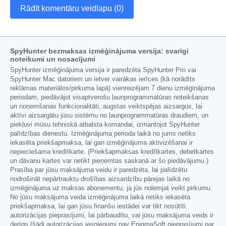
Rādīt komentāru veidlapu (0)
SpyHunter bezmaksas izmēģinājuma versija: svarīgi
noteikumi un nosacījumi
SpyHunter izmēģinājuma versija ir paredzēta SpyHunter Pro vai
SpyHunter Mac datoriem un ietver vairākas ierīces (kā norādīts
reklāmas materiālos/pirkuma lapā) vienreizējam 7 dienu izmēģinājuma
periodam, piedāvājot visaptverošu ļaunprogrammatūras noteikšanas
un noņemšanas funkcionalitāti, augstas veiktspējas aizsargus, lai
aktīvi aizsargātu jūsu sistēmu no ļaunprogrammatūras draudiem, un
piekļuvi mūsu tehniskā atbalsta komandai, izmantojot SpyHunter
palīdzības dienestu. Izmēģinājuma perioda laikā no jums netiks
iekasēta priekšapmaksa, lai gan izmēģinājuma aktivizēšanai ir
nepieciešama kredītkarte. (Priekšapmaksas kredītkartes, debetkartes
un dāvanu kartes var netikt pieņemtas saskaņā ar šo piedāvājumu.)
Prasība par jūsu maksājuma veidu ir paredzēta, lai palīdzētu
nodrošināt nepārtrauktu drošības aizsardzību pārejas laikā no
izmēģinājuma uz maksas abonementu, ja jūs nolemjat veikt pirkumu.
No jūsu maksājuma veida izmēģinājuma laikā netiks iekasēta
priekšapmaksa, lai gan jūsu finanšu iestādei var tikt nosūtīti
autorizācijas pieprasījumi, lai pārbaudītu, vai jūsu maksājuma veids ir
derīgs (šādi autorizācijas iesniegumi nav EnigmaSoft pieprasījumi par