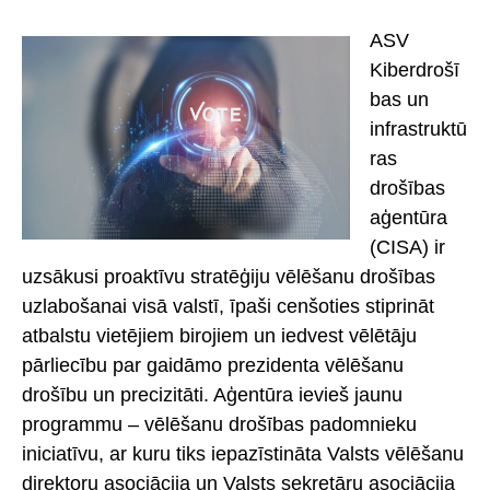
ASV
Kiberdrošī
bas un
infrastruktū
ras
drošības
aģentūra
(CISA) ir
uzsākusi proaktīvu stratēģiju vēlēšanu drošības
uzlabošanai visā valstī, īpaši cenšoties stiprināt
atbalstu vietējiem birojiem un iedvest vēlētāju
pārliecību par gaidāmo prezidenta vēlēšanu
drošību un precizitāti. Aģentūra ievieš jaunu
programmu – vēlēšanu drošības padomnieku
iniciatīvu, ar kuru tiks iepazīstināta Valsts vēlēšanu
direktoru asociācija un Valsts sekretāru asociācija