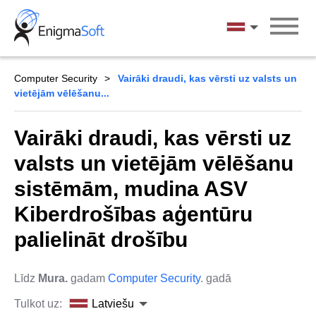
Skip
to
Latviešu
content
Computer Security
Vairāki draudi, kas vērsti uz valsts un
vietējām vēlēšanu...
Vairāki draudi, kas vērsti uz
valsts un vietējām vēlēšanu
sistēmām, mudina ASV
Kiberdrošības aģentūru
palielināt drošību
Līdz
Mura.
gadam
Computer Security
. gadā
Tulkot uz:
Latviešu