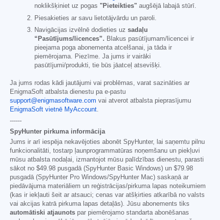
noklikšķiniet uz pogas
"Pieteikties"
augšējā labajā stūrī.
Piesakieties ar savu lietotājvārdu un paroli.
Navigācijas izvēlnē dodieties uz
sadaļu
“Pasūtījums/licences”.
Blakus pasūtījumam/licencei ir
pieejama poga abonementa atcelšanai, ja tāda ir
piemērojama. Piezīme. Ja jums ir vairāki
pasūtījumi/produkti, tie būs jāatceļ atsevišķi.
Ja jums rodas kādi jautājumi vai problēmas, varat sazināties ar
EnigmaSoft atbalsta dienestu pa e-pastu
support@enigmasoftware.com
vai atverot atbalsta pieprasījumu
EnigmaSoft vietnē MyAccount
.
------
SpyHunter pirkuma informācija
Jums ir arī iespēja nekavējoties abonēt SpyHunter, lai saņemtu pilnu
funkcionalitāti, tostarp ļaunprogrammatūras noņemšanu un piekļuvi
mūsu atbalsta nodaļai, izmantojot mūsu palīdzības dienestu, parasti
sākot no
$49.98
pusgadā (SpyHunter Basic Windows) un
$79.98
pusgadā (SpyHunter Pro Windows/SpyHunter Mac) saskaņā ar
piedāvājuma materiāliem un reģistrācijas/pirkuma lapas noteikumiem
(kas ir iekļauti šeit ar atsauci; cenas var atšķirties atkarībā no valsts
vai akcijas katrā pirkuma lapas detaļās). Jūsu abonements tiks
automātiski atjaunots
par piemērojamo standarta abonēšanas