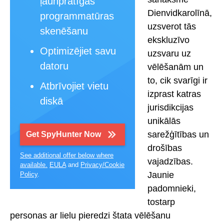
ļaunprātīgas
Dienvidkarolīnā,
programmatūras
uzsverot tās
skenēšanu
ekskluzīvo
Optimizējiet savu
uzsvaru uz
datoru
vēlēšanām un
to, cik svarīgi ir
Atbrīvojiet vietu
izprast katras
diskā
jurisdikcijas
unikālās
sarežģītības un
Get SpyHunter Now
drošības
See additional offer below where
vajadzības.
available.
EULA
and
Privacy/Cookie
Jaunie
Policy
.
padomnieki,
tostarp
personas ar lielu pieredzi štata vēlēšanu