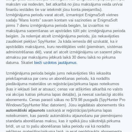
maksām vai nodevām, bet atkarībā no jūsu maksājuma veida un/vai
finanšu iestādes tie var ietekmēt jūsu konta pieejamību).
Izmēģinājuma periodu varat atcelt, izmantojot EnigmaSoft vietnes
sadaļu “Mans konts” savam kontam vai sazinoties ar EnigmaSoft
pirms 7 dienu izmēģinājuma perioda beigām, lai izvairītos no
maksājuma saņemšanas un apstrādes tūlīt pēc izmēģinājuma perioda
beigām. Ja nolemjat atcelt izmēģinājuma periodu, jūs nekavējoties
zaudēsiet piekļuvi SpyHunter. Ja kāda iemesla dēļ uzskatāt, ka ir
apstrādāts maksājums, kuru nevēlējāties veikt (piemēram, sistēmas
administrēšanas dēļ), varat arī atcelt izmēģinājumu un saņemt pilnu
atmaksu par maksājumu jebkurā laikā 30 dienu laikā no pirkuma
datuma. Skatiet
bieži uzdotos jautājumus
.
Izmēģinājuma perioda beigās jums nekavējoties tiks iekasēta
priekšapmaksa par cenu un abonēšanas periodu, kā norādīts
piedāvājuma materiālos un reģistrācijas/pirkuma lapas noteikumos
(kas ir iekļauti šeit ar atsauci; cenas var atšķirties atkarībā no valsts
vai akcijas katras pirkuma lapas detaļās), ja neesat savlaicīgi atcēlis
abonementu. Cenas parasti sākas no
$79.98
pusgadā (SpyHunter Pro
Windows/SpyHunter Mac datoriem). Jūsu iegādātais abonements tiks
automātiski atjaunots
saskaņā ar reģistrācijas/pirkuma lapas
noteikumiem, kas paredz automātisku atjaunošanu par piemērojamo
standarta abonēšanas maksu, kas ir spēkā jūsu sākotnējā pirkuma
brīdī, un uz to pašu abonēšanas laika periodu vai kā norādīts
reklāmas materiālos/pirkuma lapā, ja esat nepārtraukts abonementa