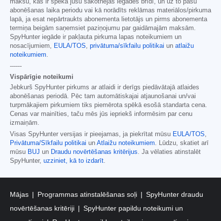
maksu, kas ir spēkā jūsu sākotnējās iegādes brīdī, un uz to pašu
abonēšanas laika periodu vai kā norādīts reklāmas materiālos/pirkuma
lapā, ja esat nepārtraukts abonementa lietotājs un pirms abonementa
termiņa beigām saņemsiet paziņojumu par gaidāmajām maksām.
SpyHunter iegāde ir pakļauta pirkuma lapas noteikumiem un
nosacījumiem,
EULA/TOS
,
privātuma/sīkfailu politikai
un
atlaižu
noteikumiem
.
------
Vispārīgie noteikumi
Jebkurš SpyHunter pirkums ar atlaidi ir derīgs piedāvātajā atlaides
abonēšanas periodā. Pēc tam automātiskajai atjaunošanai un/vai
turpmākajiem pirkumiem tiks piemērota spēkā esošā standarta cena.
Cenas var mainīties, taču mēs jūs iepriekš informēsim par cenu
izmaiņām.
Visas SpyHunter versijas ir pieejamas, ja piekrītat mūsu
EULA/TOS
,
Privātuma/Sīkfailu politikai
un
Atlaižu noteikumiem
. Lūdzu, skatiet arī
mūsu
BUJ
un
Draudu novērtēšanas kritērijus
. Ja vēlaties atinstalēt
SpyHunter,
uzziniet, kā to izdarīt
.
Mājas
Programmas atinstalēšanas soļi
SpyHunter draudu
novērtēšanas kritēriji
SpyHunter papildu noteikumi un