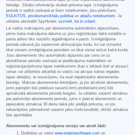
lietotājs. Sīkāku informāciju skatiet pirkuma lapā. Izmēģinājuma
periods ir spēkā saskaņā ar šiem noteikumiem, jūsu piekrišanu
EULA/TOS
,
privātuma/sīkfailu politikai
un
atlaižu noteikumiem
. Ja
vēlaties atinstalēt SpyHunter,
uzziniet, kā to izdarīt
.
Lai veiktu maksājumu par abonementa automātisko atjaunošanu,
pirms katra maksājuma datuma uz jūsu reģistrācijas laikā norādīto e-
pasta adresi tiks nosūtīts atgādinājuma e-pasts. Izmēģinājuma
perioda sākumā jūs saņemsiet aktivizācijas kodu, ko var izmantot
tikai vienam izmēģinājuma periodam un tikai vienai ierīcei katrā kontā.
Jūsu abonements tiks automātiski atjaunots par cenu un uz
abonēšanas periodu saskaņā ar piedāvājuma materiāliem un
reģistrācijas/pirkuma lapas noteikumiem (kas ir iekļauti šeit ar atsauci;
cenas var atšķirties atkarībā no valsts vai akcijas katras iegādes
lapas detaļās), ar nosacījumu, ka esat nepārtraukts abonementa
lietotājs. Maksas abonementa lietotājiem, ja jūs atcelsiet abonementu,
jums joprojām būs piekļuve savam(-iem) produktam(-iem) līdz
apmaksātā abonementa perioda beigām. Ja vēlaties saņemt atmaksu
par pašreizējo abonementa periodu, jums ir jāatceļ abonements un
jāpiesakās atmaksai 30 dienu laikā pēc pēdējā pirkuma, un jūs
nekavējoties pārtrauksiet saņemt pilnu funkcionalitāti, tiklīdz atmaksa
būs apstrādāta.
Abonementu vai izmēģinājuma versiju var atcelt šādi:
Dodieties uz vietni
www.enigmasoftware.com
un