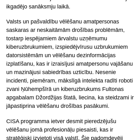
ikgadējo sanāksmju laikā.
Valsts un pašvaldību vēlēšanu amatpersonas
saskaras ar neskaitāmām drošības problēmām,
tostarp iespējamiem ārvalstu uzņēmumu
kiberuzbrukumiem, izspiedējvīrusu uzbrukumiem
datorsistēmām un vēlēšanu dezinformācijas
izplatīšanu, kas ir izraisījusi amatpersonu vajāšanu
un mazinājusi sabiedrības uzticību. Nesenie
incidenti, piemēram, mākslīgā intelekta radīti roboti
zvani Ņūhempšīrā un kiberuzbrukums Fultonas
apgabalam Džordžijas štatā, liecina, ka steidzami ir
jāpastiprina vēlēšanu drošības pasākumi.
CISA programma ietver desmit pieredzējušu
vēlēšanu jomā profesionāļu piesaisti, kas ir
stratēģiski izvietoti visā valstī. Šie padomdevēji