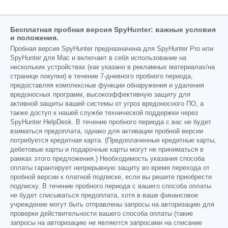
Бесплатная пробная версия SpyHunter: важные условия
и положения.
Пробная версия SpyHunter предназначена для SpyHunter Pro или
SpyHunter для Mac и включает в себя использование на
нескольких устройствах (как указано в рекламных материалах/на
странице покупки) в течение 7-дневного пробного периода,
предоставляя комплексные функции обнаружения и удаления
вредоносных программ, высокоэффективную защиту для
активной защиты вашей системы от угроз вредоносного ПО, а
также доступ к нашей службе технической поддержки через
SpyHunter HelpDesk. В течение пробного периода с вас не будет
взиматься предоплата, однако для активации пробной версии
потребуется кредитная карта. (Предоплаченные кредитные карты,
дебетовые карты и подарочные карты могут не приниматься в
рамках этого предложения.) Необходимость указания способа
оплаты гарантирует непрерывную защиту во время перехода от
пробной версии к платной подписке, если вы решите приобрести
подписку. В течение пробного периода с вашего способа оплаты
не будет списываться предоплата, хотя в ваше финансовое
учреждение могут быть отправлены запросы на авторизацию для
проверки действительности вашего способа оплаты (такие
запросы на авторизацию не являются запросами на списание