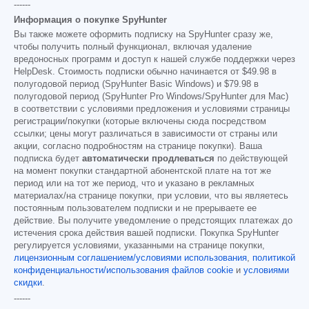
------
Информация о покупке SpyHunter
Вы также можете оформить подписку на SpyHunter сразу же,
чтобы получить полный функционал, включая удаление
вредоносных программ и доступ к нашей службе поддержки через
HelpDesk. Стоимость подписки обычно начинается от
$49.98
в
полугодовой период (SpyHunter Basic Windows) и
$79.98
в
полугодовой период (SpyHunter Pro Windows/SpyHunter для Mac)
в соответствии с условиями предложения и условиями страницы
регистрации/покупки (которые включены сюда посредством
ссылки; цены могут различаться в зависимости от страны или
акции, согласно подробностям на странице покупки). Ваша
подписка будет
автоматически продлеваться
по действующей
на момент покупки стандартной абонентской плате на тот же
период или на тот же период, что и указано в рекламных
материалах/на странице покупки, при условии, что вы являетесь
постоянным пользователем подписки и не прерываете ее
действие. Вы получите уведомление о предстоящих платежах до
истечения срока действия вашей подписки. Покупка SpyHunter
регулируется условиями, указанными на странице покупки,
лицензионным соглашением/условиями использования
,
политикой
конфиденциальности/использования файлов cookie
и
условиями
скидки
.
------