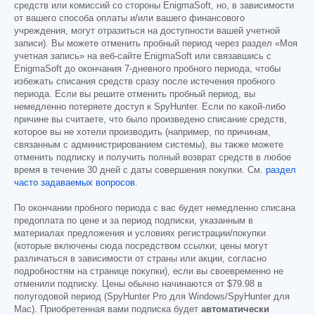
средств или комиссий со стороны EnigmaSoft, но, в зависимости
от вашего способа оплаты и/или вашего финансового
учреждения, могут отразиться на доступности вашей учетной
записи). Вы можете отменить пробный период через раздел «Моя
учетная запись» на веб-сайте EnigmaSoft или связавшись с
EnigmaSoft до окончания 7-дневного пробного периода, чтобы
избежать списания средств сразу после истечения пробного
периода. Если вы решите отменить пробный период, вы
немедленно потеряете доступ к SpyHunter. Если по какой-либо
причине вы считаете, что было произведено списание средств,
которое вы не хотели производить (например, по причинам,
связанным с администрированием системы), вы также можете
отменить подписку и получить полный возврат средств в любое
время в течение 30 дней с даты совершения покупки. См.
раздел
часто задаваемых вопросов
.
По окончании пробного периода с вас будет немедленно списана
предоплата по цене и за период подписки, указанным в
материалах предложения и условиях регистрации/покупки
(которые включены сюда посредством ссылки; цены могут
различаться в зависимости от страны или акции, согласно
подробностям на странице покупки), если вы своевременно не
отменили подписку. Цены обычно начинаются от
$79.98
в
полугодовой период (SpyHunter Pro для Windows/SpyHunter для
Mac). Приобретенная вами подписка будет
автоматически