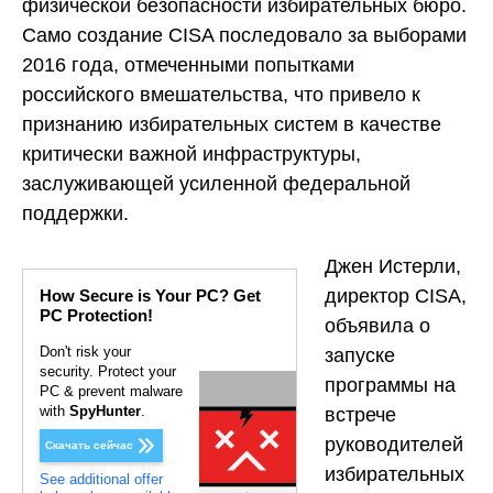
физической безопасности избирательных бюро.
Само создание CISA последовало за выборами
2016 года, отмеченными попытками
российского вмешательства, что привело к
признанию избирательных систем в качестве
критически важной инфраструктуры,
заслуживающей усиленной федеральной
поддержки.
Джен Истерли,
директор CISA,
How Secure is Your PC? Get
PC Protection!
объявила о
Don't risk your
запуске
security. Protect your
программы на
PC & prevent malware
with
SpyHunter
.
встрече
руководителей
Скачать сейчас
избирательных
See additional offer