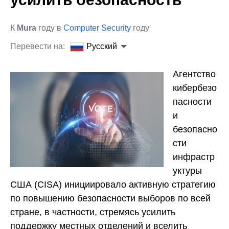
К
Mura
году в
Computer Security
году
Перевести на:
Русский
Агентство
кибербезо
пасности
и
безопасно
сти
инфрастр
уктуры
США (CISA) инициировало активную стратегию
по повышению безопасности выборов по всей
стране, в частности, стремясь усилить
поддержку местных отделений и вселить