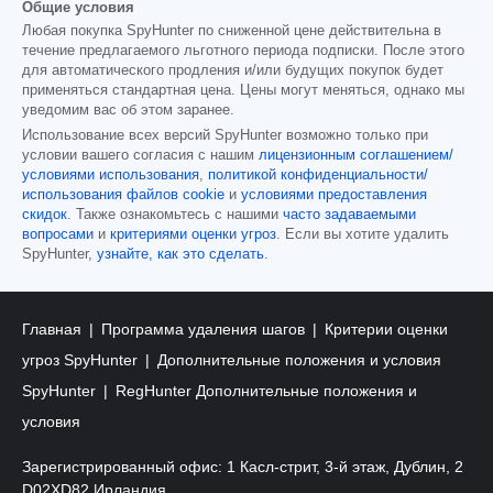
Общие условия
Любая покупка SpyHunter по сниженной цене действительна в
течение предлагаемого льготного периода подписки. После этого
для автоматического продления и/или будущих покупок будет
применяться стандартная цена. Цены могут меняться, однако мы
уведомим вас об этом заранее.
Использование всех версий SpyHunter возможно только при
условии вашего согласия с нашим
лицензионным соглашением/
условиями использования
,
политикой конфиденциальности/
использования файлов cookie
и
условиями предоставления
скидок
. Также ознакомьтесь с нашими
часто задаваемыми
вопросами
и
критериями оценки угроз
. Если вы хотите удалить
SpyHunter,
узнайте, как это сделать
.
Главная
Программа удаления шагов
Критерии оценки
угроз SpyHunter
Дополнительные положения и условия
SpyHunter
RegHunter Дополнительные положения и
условия
Зарегистрированный офис: 1 Касл-стрит, 3-й этаж, Дублин, 2
D02XD82 Ирландия.