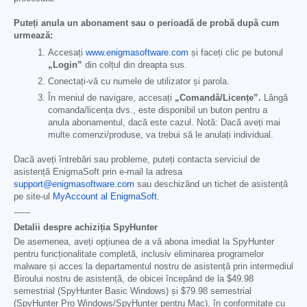
Puteți anula un abonament sau o perioadă de probă după cum
urmează:
Accesați
www.enigmasoftware.com
și faceți clic pe butonul
„Login”
din colțul din dreapta sus.
Conectați-vă cu numele de utilizator și parola.
În meniul de navigare, accesați
„Comandă/Licențe”.
Lângă
comanda/licența dvs., este disponibil un buton pentru a
anula abonamentul, dacă este cazul. Notă: Dacă aveți mai
multe comenzi/produse, va trebui să le anulați individual.
Dacă aveți întrebări sau probleme, puteți contacta serviciul de
asistență EnigmaSoft prin e-mail la adresa
support@enigmasoftware.com
sau deschizând un tichet de asistență
pe site-ul
MyAccount al EnigmaSoft
.
------
Detalii despre achiziția SpyHunter
De asemenea, aveți opțiunea de a vă abona imediat la SpyHunter
pentru funcționalitate completă, inclusiv eliminarea programelor
malware și acces la departamentul nostru de asistență prin intermediul
Biroului nostru de asistență, de obicei începând de la
$49.98
semestrial (SpyHunter Basic Windows) și
$79.98
semestrial
(SpyHunter Pro Windows/SpyHunter pentru Mac), în conformitate cu