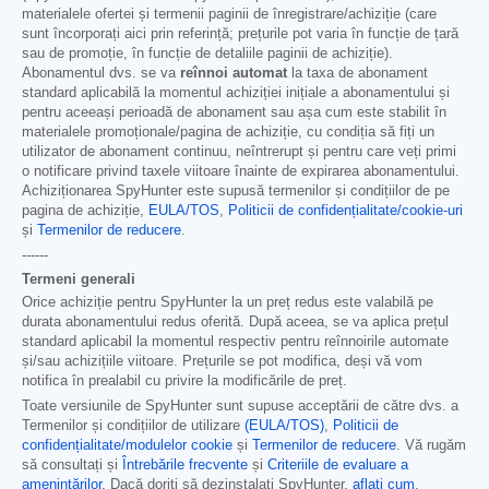
materialele ofertei și termenii paginii de înregistrare/achiziție (care
sunt încorporați aici prin referință; prețurile pot varia în funcție de țară
sau de promoție, în funcție de detaliile paginii de achiziție).
Abonamentul dvs. se va
reînnoi automat
la taxa de abonament
standard aplicabilă la momentul achiziției inițiale a abonamentului și
pentru aceeași perioadă de abonament sau așa cum este stabilit în
materialele promoționale/pagina de achiziție, cu condiția să fiți un
utilizator de abonament continuu, neîntrerupt și pentru care veți primi
o notificare privind taxele viitoare înainte de expirarea abonamentului.
Achiziționarea SpyHunter este supusă termenilor și condițiilor de pe
pagina de achiziție,
EULA/TOS
,
Politicii de confidențialitate/cookie-uri
și
Termenilor de reducere
.
------
Termeni generali
Orice achiziție pentru SpyHunter la un preț redus este valabilă pe
durata abonamentului redus oferită. După aceea, se va aplica prețul
standard aplicabil la momentul respectiv pentru reînnoirile automate
și/sau achizițiile viitoare. Prețurile se pot modifica, deși vă vom
notifica în prealabil cu privire la modificările de preț.
Toate versiunile de SpyHunter sunt supuse acceptării de către dvs. a
Termenilor și condițiilor de utilizare
(EULA/TOS)
,
Politicii de
confidențialitate/modulelor cookie
și
Termenilor de reducere
. Vă rugăm
să consultați și
Întrebările frecvente
și
Criteriile de evaluare a
amenințărilor
. Dacă doriți să dezinstalați SpyHunter,
aflați cum
.