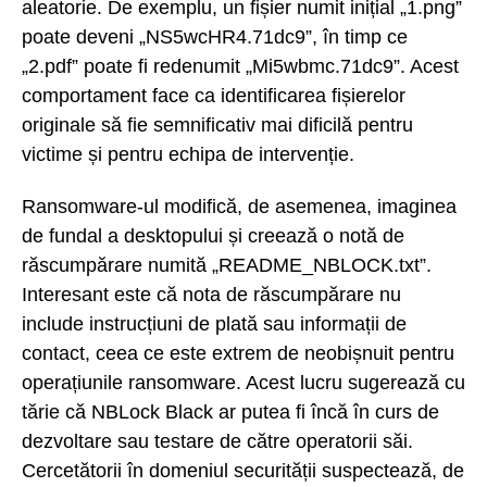
aleatorie. De exemplu, un fișier numit inițial „1.png”
poate deveni „NS5wcHR4.71dc9”, în timp ce
„2.pdf” poate fi redenumit „Mi5wbmc.71dc9”. Acest
comportament face ca identificarea fișierelor
originale să fie semnificativ mai dificilă pentru
victime și pentru echipa de intervenție.
Ransomware-ul modifică, de asemenea, imaginea
de fundal a desktopului și creează o notă de
răscumpărare numită „README_NBLOCK.txt”.
Interesant este că nota de răscumpărare nu
include instrucțiuni de plată sau informații de
contact, ceea ce este extrem de neobișnuit pentru
operațiunile ransomware. Acest lucru sugerează cu
tărie că NBLock Black ar putea fi încă în curs de
dezvoltare sau testare de către operatorii săi.
Cercetătorii în domeniul securității suspectează, de