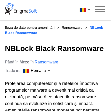
Skip
to
Română
content
Baza de date pentru amenințări
Ransomware
NBLock
Black Ransomware
NBLock Black Ransomware
Până în
Mezo
în
Ransomware
Tradu in:
Română
Protejarea computerelor și a rețelelor împotriva
programelor malware a devenit mai critică ca
niciodată, pe măsură ce atacurile ransomware
continuă să evolueze în sofisticare și impact.
Amenințările ransomware moderne pot perturba