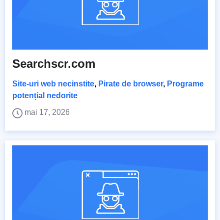
Searchscr.com
Site-uri web necinstite
,
Pirate de browser
,
Programe
potențial nedorite
mai 17, 2026