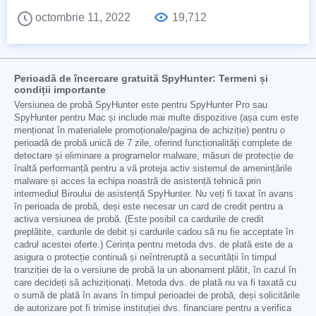
octombrie 11, 2022
19,712
Perioadă de încercare gratuită SpyHunter: Termeni și
condiții importante
Versiunea de probă SpyHunter este pentru SpyHunter Pro sau
SpyHunter pentru Mac și include mai multe dispozitive (așa cum este
menționat în materialele promoționale/pagina de achiziție) pentru o
perioadă de probă unică de 7 zile, oferind funcționalități complete de
detectare și eliminare a programelor malware, măsuri de protecție de
înaltă performanță pentru a vă proteja activ sistemul de amenințările
malware și acces la echipa noastră de asistență tehnică prin
intermediul Biroului de asistență SpyHunter. Nu veți fi taxat în avans
în perioada de probă, deși este necesar un card de credit pentru a
activa versiunea de probă. (Este posibil ca cardurile de credit
preplătite, cardurile de debit și cardurile cadou să nu fie acceptate în
cadrul acestei oferte.) Cerința pentru metoda dvs. de plată este de a
asigura o protecție continuă și neîntreruptă a securității în timpul
tranziției de la o versiune de probă la un abonament plătit, în cazul în
care decideți să achiziționați. Metoda dvs. de plată nu va fi taxată cu
o sumă de plată în avans în timpul perioadei de probă, deși solicitările
de autorizare pot fi trimise instituției dvs. financiare pentru a verifica