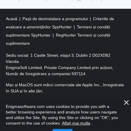
Acasă
Pașii de dezinstalare a programului
Criteriile de
evaluare a amenințărilor SpyHunter
Termeni și condiții
suplimentare SpyHunter
RegHunter Termeni și condiții
suplimentare
Sediu social: 1 Castle Street, etajul 3, Dublin 2 D02XD82
Irlanda.
EnigmaSoft Limited, Private Company Limited prin acțiuni,
Număr de înregistrare a companiei 597114.
Mac și MacOS sunt mărci comerciale ale Apple Inc., înregistrate
în SUA și în alte țări.
Copyright 2016-
2026
. EnigmaSoft Ltd. Toate drepturile
Enigmasoftware.com uses cookies to provide you with a
rezervate.
better browsing experience and analyze how users navigate
and utilize the Site. By using this Site or clicking on "OK", you
consent to the use of cookies.
Aflați mai multe
.