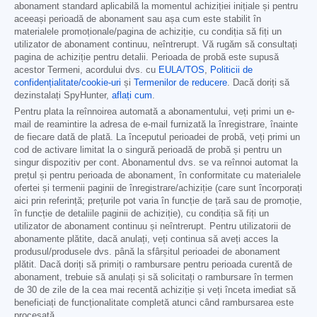
abonament standard aplicabilă la momentul achiziției inițiale și pentru
aceeași perioadă de abonament sau așa cum este stabilit în
materialele promoționale/pagina de achiziție, cu condiția să fiți un
utilizator de abonament continuu, neîntrerupt. Vă rugăm să consultați
pagina de achiziție pentru detalii. Perioada de probă este supusă
acestor Termeni, acordului dvs. cu
EULA/TOS
,
Politicii de
confidențialitate/cookie-uri
și
Termenilor de reducere
. Dacă doriți să
dezinstalați SpyHunter,
aflați cum
.
Pentru plata la reînnoirea automată a abonamentului, veți primi un e-
mail de reamintire la adresa de e-mail furnizată la înregistrare, înainte
de fiecare dată de plată. La începutul perioadei de probă, veți primi un
cod de activare limitat la o singură perioadă de probă și pentru un
singur dispozitiv per cont. Abonamentul dvs. se va reînnoi automat la
prețul și pentru perioada de abonament, în conformitate cu materialele
ofertei și termenii paginii de înregistrare/achiziție (care sunt încorporați
aici prin referință; prețurile pot varia în funcție de țară sau de promoție,
în funcție de detaliile paginii de achiziție), cu condiția să fiți un
utilizator de abonament continuu și neîntrerupt. Pentru utilizatorii de
abonamente plătite, dacă anulați, veți continua să aveți acces la
produsul/produsele dvs. până la sfârșitul perioadei de abonament
plătit. Dacă doriți să primiți o rambursare pentru perioada curentă de
abonament, trebuie să anulați și să solicitați o rambursare în termen
de 30 de zile de la cea mai recentă achiziție și veți înceta imediat să
beneficiați de funcționalitate completă atunci când rambursarea este
procesată.