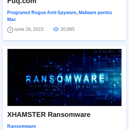
Fuq.com
Programul Rogue Anti-Spyware
,
Malware pentru
Mac
iunie 26, 2023
20,985
XHAMSTER Ransomware
Ransomware