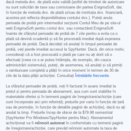
dacă metoda dvs. de plată este validă (astfel de trimiteri de autorizare
nu sunt solicitări de taxe sau comisioane din partea EnigmaSoft, dar,
în funcție de metoda dvs. de plată și/sau de instituția dvs. financiară,
acestea pot reflecta disponibilitatea contului dvs.). Puteți anula
perioada de probă prin intermediul secțiunii Contul Meu de pe site-ul
web EnigmaSoft pentru contul dvs. sau contactând EnigmaSoft
înainte de sfârșitul perioadei de probă de 7 zile pentru a evita ca o
plată să devină scadentă și să fie procesată imediat după expirarea
perioadei de probă. Dacă decideți să anulați în timpul perioadei de
probă, veți pierde imediat accesul la SpyHunter. Dacă, din orice motiv,
considerați că a fost procesată o plată pe care nu ați dorit să o
efectuați (ceea ce s-ar putea întâmpla, de exemplu, din cauza
administrării sistemului), puteți, de asemenea, să anulați și să primiți
o rambursare completă a plății în orice moment în termen de 30 de
zile de la data plății achiziției. Consultați
Întrebările frecvente
.
La sfârșitul perioadei de probă, veți fi facturat în avans imediat la
prețul și pentru perioada de abonament, așa cum sunt stabilite în
materialele ofertei și în termenii paginii de înregistrare/achiziție (care
sunt încorporate aici prin referință; prețurile pot varia în funcție de țară
sau de promoție, în funcție de detaliile paginii de achiziție), dacă nu ați
anulat la timp. Prețurile încep de obicei de la
$79.98
semestrial
(SpyHunter Pro Windows/SpyHunter pentru Mac). Abonamentul
achiziționat va fi
reînnoit automat
în conformitate cu termenii paginii
de înregistrare/achiziție, care prevăd reînnoiri automate la taxa de