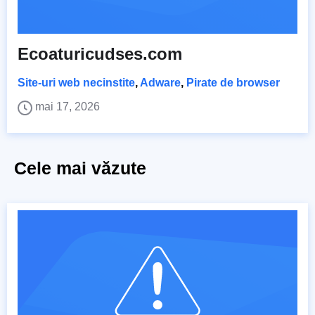
Ecoaturicudses.com
Site-uri web necinstite
,
Adware
,
Pirate de browser
mai 17, 2026
Cele mai văzute