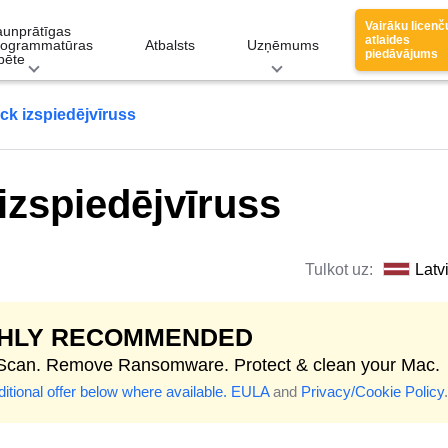
Vairāku licenč
aunprātīgas
atlaides
rogrammatūras
Atbalsts
Uzņēmums
piedāvājums
pēte
k izspiedējvīruss
zspiedējvīruss
Tulkot uz:
Latv
GHLY RECOMMENDED
 Scan. Remove Ransomware. Protect & clean your Mac.
itional offer below where available.
EULA
and
Privacy/Cookie Policy
.