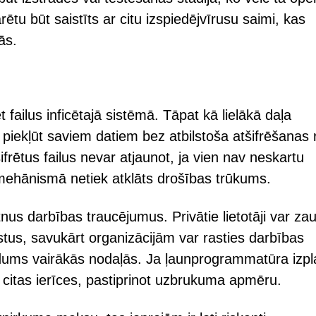
rētu būt saistīts ar citu izspiedējvīrusu saimi, kas
ās.
t failus inficētajā sistēmā. Tāpat kā lielākā daļa
 piekļūt saviem datiem bez atbilstoša atšifrēšanas 
frētus failus nevar atjaunot, ja vien nav neskartu
 mehānismā netiek atklāts drošības trūkums.
tnus darbības traucējumus. Privātie lietotāji var za
stus, savukārt organizācijām var rasties darbības
udums vairākās nodaļās. Ja ļaunprogrammatūra izpl
arī citas ierīces, pastiprinot uzbrukuma apmēru.