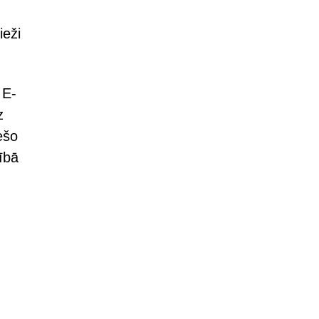
ieži
 E-
z
ešo
ībā