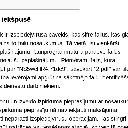
 iekšpusē
 ir izspiedējvīrusa paveids, kas šifrē failus, kas gl
ina to failu nosaukumus. Tā vietā, lai vienkārši
aplašinājumu, ļaunprogrammatūra pārdēvē failus
 nejaušu paplašinājumu. Piemēram, fails, kura
ļūt par “NS5wcHR4.71dc9”, savukārt “2.pdf” var tik
a ievērojami apgrūtina sākotnējo failu identificē
s dienestu darbiniekiem.
 fonu un izveido izpirkuma pieprasījumu ar nosauk
zpirkuma pieprasījumā nav iekļauti maksājuma
ti neparasti izspiedējvīrusu operācijām. Tas stingri 
t izstrādes vai testēšanas stadijā, ko veic tā oper