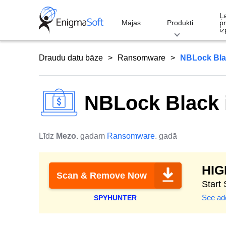
Skip
Ļ
to
Mājas
Produkti
p
iz
content
Draudu datu bāze
Ransomware
NBLock Blac
NBLock Black i
Līdz
Mezo.
gadam
Ransomware
. gadā
HI
Scan & Remove Now
Start
See add
SPYHUNTER