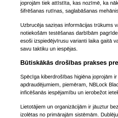
joprojām tiek attīstīta, kas nozīmē, ka nā
šifrēšanas rutīnas, saglabāšanas mehānism
Uzbrucēja saziņas informācijas trūkums var
notiekošām testēšanas darbībām pagrīdes 
esoši izspiedējvīrusu varianti laika gaitā 
savu taktiku un iespējas.
Būtiskākās drošības prakses pre
Spēcīga kiberdrošības higiēna joprojām ir 
apdraudējumiem, piemēram, NBLock Black
inficēšanās iespējamību un ierobežot iet
Lietotājiem un organizācijām ir jāuztur be
izolētas no primārajām sistēmām. Dublējumk