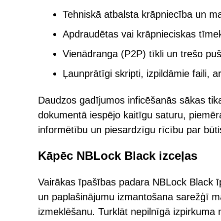
Tehniskā atbalsta krāpniecība un m
Apdraudētas vai krāpnieciskas tīmek
Vienādranga (P2P) tīkli un trešo pušu
Ļaunprātīgi skripti, izpildāmie faili,
Daudzos gadījumos inficēšanās sākas tikai 
dokumentā iespējo kaitīgu saturu, piemēra
informētību un piesardzīgu rīcību par bū
Kāpēc NBLock Black izceļas
Vairākas īpašības padara NBLock Black īp
un paplašinājumu izmantošana sarežģī ma
izmeklēšanu. Turklāt nepilnīgā izpirkum