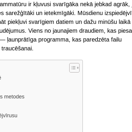
rammatūru ir kļuvusi svarīgāka nekā jebkad agrāk, 
ies sarežģītāki un ietekmīgāki. Mūsdienu izspiedējv
nāt piekļuvi svarīgiem datiem un dažu minūšu laikā 
audējumus. Viens no jaunajiem draudiem, kas piesa
 ļaunprātīga programma, kas paredzēta failu
 traucēšanai.
ē
as metodes
ējvīrusu