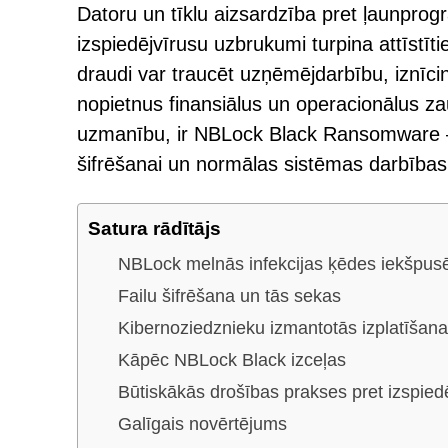
Datoru un tīklu aizsardzība pret ļaunprog
izspiedējvīrusu uzbrukumi turpina attīstīt
draudi var traucēt uzņēmējdarbību, iznīci
nopietnus finansiālus un operacionālus z
uzmanību, ir NBLock Black Ransomware —
šifrēšanai un normālas sistēmas darbības
Satura rādītājs
NBLock melnās infekcijas ķēdes iekšpus
Failu šifrēšana un tās sekas
Kibernoziedznieku izmantotās izplatīšan
Kāpēc NBLock Black izceļas
Būtiskākās drošības prakses pret izspied
Galīgais novērtējums