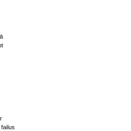
jā
ot
r
failus