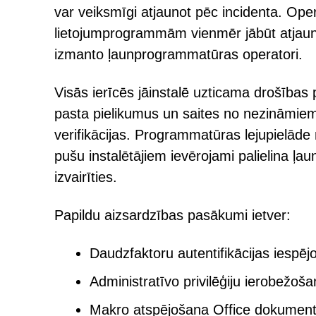
var veiksmīgi atjaunot pēc incidenta. O
lietojumprogrammām vienmēr jābūt atjauni
izmanto ļaunprogrammatūras operatori.
Visās ierīcēs jāinstalē uzticama drošības
pasta pielikumus un saites no nezināmiem
verifikācijas. Programmatūras lejupielāde
pušu instalētājiem ievērojami palielina ļa
izvairīties.
Papildu aizsardzības pasākumi ietver:
Daudzfaktoru autentifikācijas iespē
Administratīvo privilēģiju ierobežoš
Makro atspējošana Office dokumen