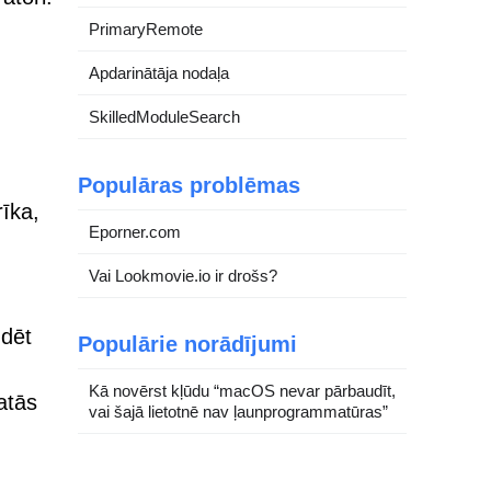
PrimaryRemote
Apdarinātāja nodaļa
SkilledModuleSearch
Populāras problēmas
rīka,
Eporner.com
Vai Lookmovie.io ir drošs?
udēt
Populārie norādījumi
Kā novērst kļūdu “macOS nevar pārbaudīt,
atās
vai šajā lietotnē nav ļaunprogrammatūras”