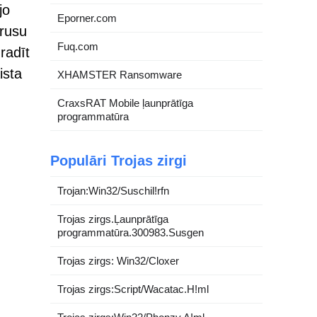
jo
Eporner.com
īrusu
Fuq.com
radīt
ista
XHAMSTER Ransomware
CraxsRAT Mobile ļaunprātīga
programmatūra
Populāri Trojas zirgi
Trojan:Win32/Suschil!rfn
Trojas zirgs.Ļaunprātīga
programmatūra.300983.Susgen
Trojas zirgs: Win32/Cloxer
Trojas zirgs:Script/Wacatac.H!ml