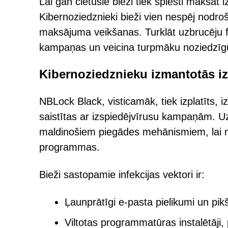
Lai gan cietušie bieži tiek spiesti maksāt i
Kibernoziedznieki bieži vien nespēj nodro
maksājuma veikšanas. Turklāt uzbrucēju f
kampaņas un veicina turpmāku noziedzīg
Kibernoziedznieku izmantotās i
NBLock Black, visticamāk, tiek izplatīts
saistītas ar izspiedējvīrusu kampaņām. Uzb
maldinošiem piegādes mehānismiem, lai ma
programmas.
Bieži sastopamie infekcijas vektori ir:
Ļaunprātīgi e-pasta pielikumi un pi
Viltotas programmatūras instalētāji,