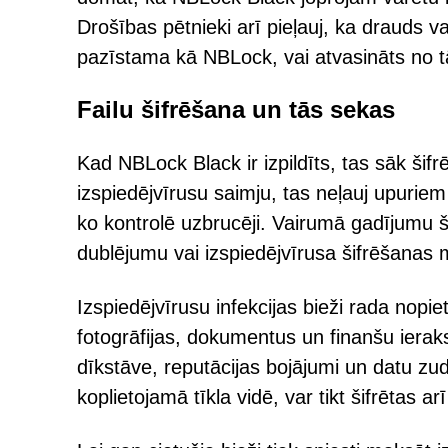
Drošības pētnieki arī pieļauj, ka drauds va
pazīstama kā NBLock, vai atvasināts no t
Failu šifrēšana un tās sekas
Kad NBLock Black ir izpildīts, tas sāk šifrē
izspiedējvīrusu saimju, tas neļauj upuriem
ko kontrolē uzbrucēji. Vairumā gadījumu ši
dublējumu vai izspiedējvīrusa šifrēšanas
Izspiedējvīrusu infekcijas bieži rada nopie
fotogrāfijas, dokumentus un finanšu ierak
dīkstāve, reputācijas bojājumi un datu z
koplietojamā tīkla vidē, var tikt šifrētas 