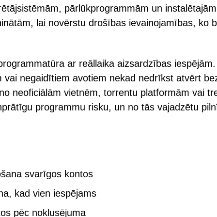
perētājsistēmām, pārlūkprogrammām un instalētajām
nātām, lai novērstu drošības ievainojamības, ko b
 programmatūra ar reāllaika aizsardzības iespējām.
 vai negaidītiem avotiem nekad nedrīkst atvērt be
 no neoficiālām vietnēm, torrentu platformām vai tr
unprātīgu programmu risku, un no tās vajadzētu piln
jošana svarīgos kontos
ana, kad vien iespējams
tos pēc noklusējuma