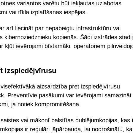
kotnes variantos varētu būt iekļautas uzlabotas
i vai tīkla izplatīšanas iespējas.
 arī liecināt par nepabeigtu infrastruktūru vai
kibernoziedznieku kopienās. Šādi izstrādes stadi
var kļūt ievērojami bīstamāki, operatoriem pilnveidoj
t izspiedējvīrusu
visefektīvākā aizsardzība pret izspiedējvīrusu
. Preventīvie pasākumi var ievērojami samazināt
ekmi, ja notiek kompromitēšana.
zsaistes vai mākonī balstītas dublējumkopijas, kas i
opijas ir regulāri jāpārbauda, lai nodrošinātu, ka 