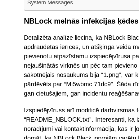
System Messages
NBLock melnās infekcijas ķēdes
Detalizēta analīze liecina, ka NBLock Black
apdraudētās ierīcēs, un atšķirīgā veidā ma
pievienotu atpazīstamu izspiedējvīrusa p
nejaušinātās virknēs un pēc tam pievieno
sākotnējais nosaukums bija “1.png”, var k
pārdēvēts par “Mi5wbmc.71dc9”. Šāda rīcīb
gan cietušajiem, gan incidentu reaģēšana
Izspiedējvīruss arī modificē darbvirsmas
“README_NBLOCK.txt”. Interesanti, ka i
norādījumi vai kontaktinformācija, kas ir ļo
domāt, ka NBLock Black joprojām varētu bū