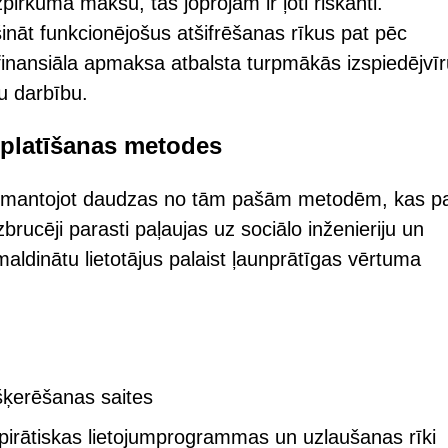
zpirkuma maksu, tas joprojām ir ļoti riskanti.
šināt funkcionējošus atšifrēšanas rīkus pat pēc
inansiāla apmaksa atbalsta turpmākās izspiedējvī
u darbību.
zplatīšanas metodes
, izmantojot daudzas no tām pašām metodēm, kas pa
rucēji parasti paļaujas uz sociālo inženieriju un
ldinātu lietotājus palaist ļaunprātīgas vērtuma
kšķerēšanas saites
 pirātiskas lietojumprogrammas un uzlaušanas rīki