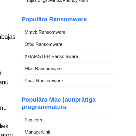
Trojas zirgs:Win32/Phonzy.A!ml
Populāra Ransomware
Mmvb Ransomware
abājas
Ofoq Ransomware
XHAMSTER Ransomware
Hlas Ransomware
t
Poaz Ransomware
šanu
Populāra Mac ļaunprātīga
programmatūra
umu
Fuq.com
liek
ManagerUnit
atori.