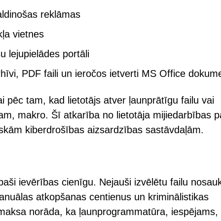
aldinošas reklāmas
ļa vietnes
 lejupielādes portāli
 arhīvi, PDF faili un ieročos ietverti MS Office dokum
pēc tam, kad lietotājs atver ļaunprātīgu failu vai
m, makro. Šī atkarība no lietotāja mijiedarbības 
tiskām kiberdrošības aizsardzības sastāvdaļām.
aši ievērības cienīgu. Nejauši izvēlētu failu nosa
nuālas atkopšanas centienus un kriminālistikas
a maksa norāda, ka ļaunprogrammatūra, iespējams,