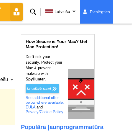
u
Meklēt
Latviešu
Pieslēgties
How Secure is Your Mac? Get
Mac Protection!
Don't risk your
security. Protect your
Mac & prevent
malware with
iešu
SpyHunter
.
Lejuplādēt tagad
See additional offer
below where available.
EULA
and
Privacy/Cookie Policy
.
Populāra ļaunprogrammatūra