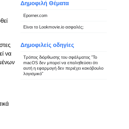
Δημοφιλή Θέματα
ς
Eporner.com
θεί
Είναι το Lookmovie.io ασφαλές;
στες
Δημοφιλείς οδηγίες
εί να
Τρόπος διόρθωσης του σφάλματος "Το
ομένων
macOS δεν μπορεί να επαληθεύσει ότι
αυτή η εφαρμογή δεν περιέχει κακόβουλο
λογισμικό"
τικά