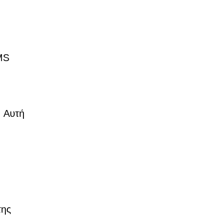
MS
. Αυτή
της