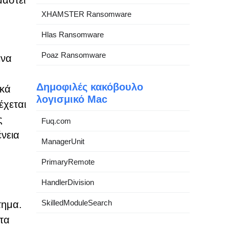
μαστεί
XHAMSTER Ransomware
Hlas Ransomware
Poaz Ransomware
ένα
Δημοφιλές κακόβουλο
ικά
λογισμικό Mac
έχεται
ς
Fuq.com
ένεια
ManagerUnit
PrimaryRemote
HandlerDivision
SkilledModuleSearch
τημα.
τα