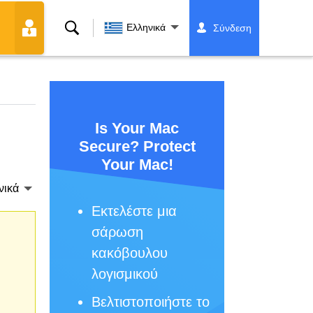
Αναζήτηση
Ελληνικά
Σύνδεση
Is Your Mac
Secure? Protect
Your Mac!
νικά
Εκτελέστε μια
σάρωση
κακόβουλου
λογισμικού
Βελτιστοποιήστε το