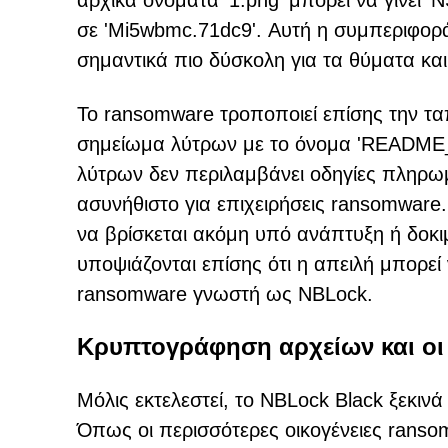
αρχικά ονόματα '1.png' μπορεί να γίνει '
σε 'Mi5wbmc.71dc9'. Αυτή η συμπεριφορ
σημαντικά πιο δύσκολη για τα θύματα και
Το ransomware τροποποιεί επίσης την ταπ
σημείωμα λύτρων με το όνομα 'README_N
λύτρων δεν περιλαμβάνει οδηγίες πληρωμής
ασυνήθιστο για επιχειρήσεις ransomware.
να βρίσκεται ακόμη υπό ανάπτυξη ή δοκιμ
υποψιάζονται επίσης ότι η απειλή μπορεί 
ransomware γνωστή ως NBLock.
Κρυπτογράφηση αρχείων και οι 
Μόλις εκτελεστεί, το NBLock Black ξεκι
Όπως οι περισσότερες οικογένειες ranso