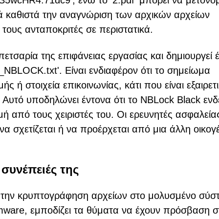
NS5wcHR4.71dc9', ενώ το '2.pdf' μπορεί να μετονο
ά καθιστά την αναγνώριση των αρχικών αρχείων
 τους ανταποκριτές σε περιστατικά.
ετσαρία της επιφάνειας εργασίας και δημιουργεί 
BLOCK.txt'. Είναι ενδιαφέρον ότι το σημείωμα
 ή στοιχεία επικοινωνίας, κάτι που είναι εξαιρετ
 Αυτό υποδηλώνει έντονα ότι το NBLock Black ενδ
ή από τους χειριστές του. Οι ερευνητές ασφαλεία
να σχετίζεται ή να προέρχεται από μια άλλη οικογ
συνέπειές της
νά την κρυπτογράφηση αρχείων στο μολυσμένο σύσ
mware, εμποδίζει τα θύματα να έχουν πρόσβαση σ