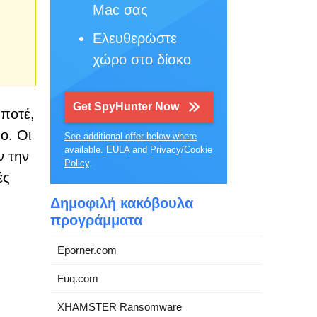
Mac σας
Ελευθερώστε
χώρο στο δίσκο
Get SpyHunter Now
 ποτέ,
ο. Οι
See additional offer below where
available.
EULA
and
Privacy/Cookie
ν την
Policy
.
ές
Δημοφιλή κακόβουλα
προγράμματα
Eporner.com
Fuq.com
XHAMSTER Ransomware