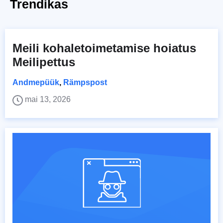
Trendikas
Meili kohaletoimetamise hoiatus
Meilipettus
Andmepüük
,
Rämpspost
mai 13, 2026