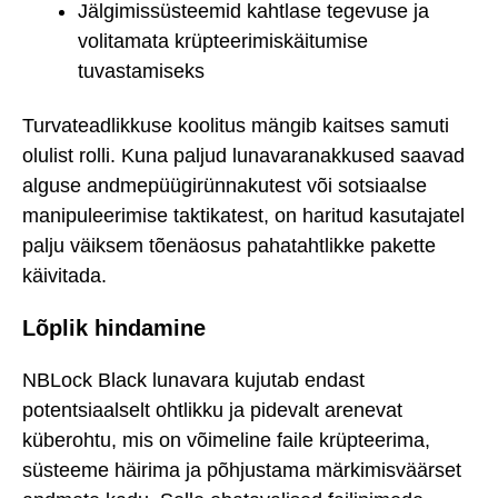
Jälgimissüsteemid kahtlase tegevuse ja
volitamata krüpteerimiskäitumise
tuvastamiseks
Turvateadlikkuse koolitus mängib kaitses samuti
olulist rolli. Kuna paljud lunavaranakkused saavad
alguse andmepüügirünnakutest või sotsiaalse
manipuleerimise taktikatest, on haritud kasutajatel
palju väiksem tõenäosus pahatahtlikke pakette
käivitada.
Lõplik hindamine
NBLock Black lunavara kujutab endast
potentsiaalselt ohtlikku ja pidevalt arenevat
küberohtu, mis on võimeline faile krüpteerima,
süsteeme häirima ja põhjustama märkimisväärset