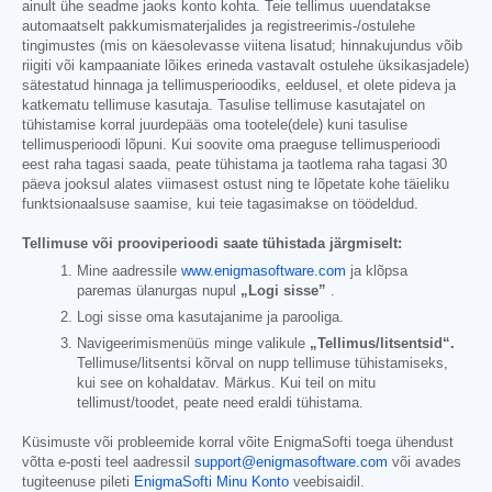
ainult ühe seadme jaoks konto kohta. Teie tellimus uuendatakse
automaatselt pakkumismaterjalides ja registreerimis-/ostulehe
tingimustes (mis on käesolevasse viitena lisatud; hinnakujundus võib
riigiti või kampaaniate lõikes erineda vastavalt ostulehe üksikasjadele)
sätestatud hinnaga ja tellimusperioodiks, eeldusel, et olete pideva ja
katkematu tellimuse kasutaja. Tasulise tellimuse kasutajatel on
tühistamise korral juurdepääs oma tootele(dele) kuni tasulise
tellimusperioodi lõpuni. Kui soovite oma praeguse tellimusperioodi
eest raha tagasi saada, peate tühistama ja taotlema raha tagasi 30
päeva jooksul alates viimasest ostust ning te lõpetate kohe täieliku
funktsionaalsuse saamise, kui teie tagasimakse on töödeldud.
Tellimuse või prooviperioodi saate tühistada järgmiselt:
Mine aadressile
www.enigmasoftware.com
ja klõpsa
paremas ülanurgas nupul
„Logi sisse”
.
Logi sisse oma kasutajanime ja parooliga.
Navigeerimismenüüs minge valikule
„Tellimus/litsentsid“.
Tellimuse/litsentsi kõrval on nupp tellimuse tühistamiseks,
kui see on kohaldatav. Märkus. Kui teil on mitu
tellimust/toodet, peate need eraldi tühistama.
Küsimuste või probleemide korral võite EnigmaSofti toega ühendust
võtta e-posti teel aadressil
support@enigmasoftware.com
või avades
tugiteenuse pileti
EnigmaSofti Minu Konto
veebisaidil.