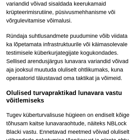
variandid võivad sisaldada keerukamaid
krüpteerimisrutiine, püsivusmehhanisme või
võrgulevitamise võimalusi.
Ründaja suhtlusandmete puudumine võib viidata
ka lõpetamata infrastruktuurile või käimasolevale
testimisele küberkurjategijate kogukondades.
Sellised arendusjärgus lunavara variandid võivad
aja jooksul muutuda oluliselt ohtlikumaks, kuna
operaatorid täiustavad oma taktikat ja võimeid.
Olulised turvapraktikad lunavara vastu
võitlemiseks
Tugev küberturvalisuse hügieen on endiselt kõige
tõhusam kaitse lunavaraohtude, näiteks NBLock
Blacki vastu. Ennetavad meetmed võivad oluliselt