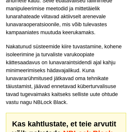
andmete kadu. Selle ebatavalised failinimede
manipuleerimise meetodid ja mittetäielik
lunarahateade viitavad aktiivselt arenevale
lunavaraoperatsioonile, mis võib tulevastes
kampaaniates muutuda keerukamaks.
Nakatunud süsteemide kiire tuvastamine, kohene
isoleerimine ja turvaliste varukoopiate
kättesaadavus on lunavaraintsidendi ajal kahju
minimeerimiseks hädavajalikud. Kuna
lunavararühmitused jätkavad oma tehnikate
täiustamist, jäävad ennetavad küberturvalisuse
tavad tugevaimaks kaitseks selliste uute ohtude
vastu nagu NBLock Black.
Kas kahtlustate, et teie arvutit