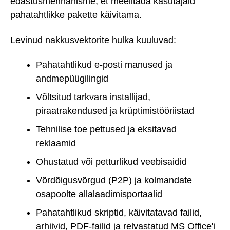
edastusmehhanisme, et meelitada kasutajaid
pahatahtlikke pakette käivitama.
Levinud nakkusvektorite hulka kuuluvad:
Pahatahtlikud e-posti manused ja
andmepüügilingid
Võltsitud tarkvara installijad,
piraatrakendused ja krüptimistööriistad
Tehnilise toe pettused ja eksitavad
reklaamid
Ohustatud või petturlikud veebisaidid
Võrdõigusvõrgud (P2P) ja kolmandate
osapoolte allalaadimisportaalid
Pahatahtlikud skriptid, käivitatavad failid,
arhiivid, PDF-failid ja relvastatud MS Office'i