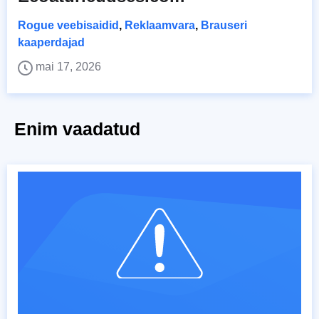
Rogue veebisaidid
,
Reklaamvara
,
Brauseri
kaaperdajad
mai 17, 2026
Enim vaadatud