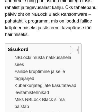
andmetele ning põhjustada minutitega tõsist
rahalist ja tegevusalast kahju. Üks tähelepanu
pälviv oht on NBLock Black Ransomware –
pahatahtlik programm, mis on loodud failide
krüpteerimiseks ja süsteemi tavapärase töö
häirimiseks.
Sisukord
NBLocki musta nakkusahela
sees
Failide krüptimine ja selle
tagajärjed
Küberkurjategijate kasutatavad
levitamistehnikad
Miks NBLock Black silma
paistab