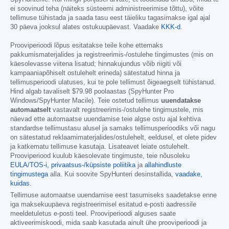
ei soovinud teha (näiteks süsteemi administreerimise tõttu), võite
tellimuse tühistada ja saada tasu eest täieliku tagasimakse igal ajal
30 päeva jooksul alates ostukuupäevast. Vaadake
KKK-d
.
Prooviperioodi lõpus esitatakse teile kohe ettemaks
pakkumismaterjalides ja registreerimis-/ostulehe tingimustes (mis on
käesolevasse viitena lisatud; hinnakujundus võib riigiti või
kampaaniapõhiselt ostulehelt erineda) sätestatud hinna ja
tellimusperioodi ulatuses, kui te pole tellimust õigeaegselt tühistanud.
Hind algab tavaliselt
$79.98
poolaastas (SpyHunter Pro
Windows/SpyHunter Macile). Teie ostetud tellimus
uuendatakse
automaatselt
vastavalt registreerimis-/ostulehe tingimustele, mis
näevad ette automaatse uuendamise teie algse ostu ajal kehtiva
standardse tellimustasu alusel ja samaks tellimusperioodiks või nagu
on sätestatud reklaamimaterjalides/ostulehelt, eeldusel, et olete pidev
ja katkematu tellimuse kasutaja. Lisateavet leiate ostulehelt.
Prooviperiood kuulub käesolevate tingimuste, teie nõusoleku
EULA/TOS-i,
privaatsus-/küpsiste poliitika
ja
allahindluste
tingimustega
alla. Kui soovite SpyHunteri desinstallida,
vaadake,
kuidas
.
Tellimuse automaatse uuendamise eest tasumiseks saadetakse enne
iga maksekuupäeva registreerimisel esitatud e-posti aadressile
meeldetuletus e-posti teel. Prooviperioodi alguses saate
aktiveerimiskoodi, mida saab kasutada ainult ühe prooviperioodi ja