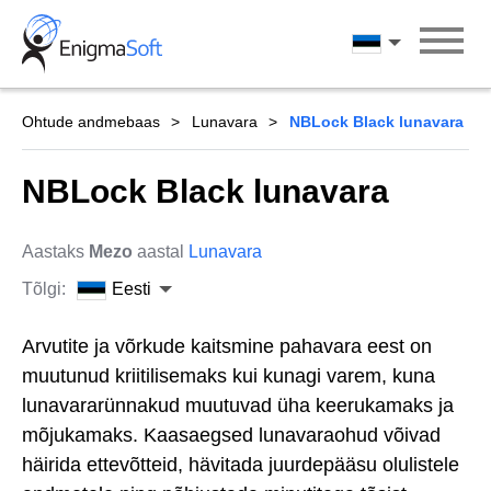
Skip
to
Eesti
content
Ohtude andmebaas
Lunavara
NBLock Black lunavara
NBLock Black lunavara
Aastaks
Mezo
aastal
Lunavara
Tõlgi:
Eesti
Arvutite ja võrkude kaitsmine pahavara eest on
muutunud kriitilisemaks kui kunagi varem, kuna
lunavararünnakud muutuvad üha keerukamaks ja
mõjukamaks. Kaasaegsed lunavaraohud võivad
häirida ettevõtteid, hävitada juurdepääsu olulistele