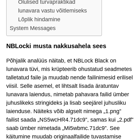
Olulised turvapraktikad
lunavara vastu võitlemiseks
Lõplik hindamine
System Messages
NBLocki musta nakkusahela sees
Põhjalik analüüs näitab, et NBLock Black on
lunavara tüvi, mis krüpteerib ohustatud seadmetes
talletatud faile ja muudab nende failinimesid erilisel
viisil. Selle asemel, et lihtsalt lisada äratuntav
lunavara laiendus, nimetab pahavara failid ümber
juhuslikeks stringideks ja lisab seejärel juhusliku
laienduse. Näiteks võib algselt nimega „1.png”
failist saada „NS5wcHR4.71dc9”, samas kui „2.pdf”
saab ümber nimetada „Mi5wbmc.71dc9”. See
käitumine muudab originaalfailide tuvastamise