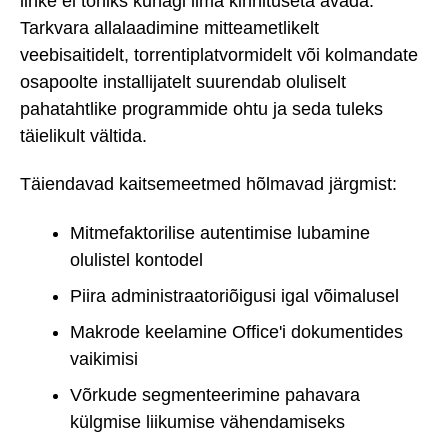
linke ei tohiks kunagi ilma kinnituseta avada.
Tarkvara allalaadimine mitteametlikelt
veebisaitidelt, torrentiplatvormidelt või kolmandate
osapoolte installijatelt suurendab oluliselt
pahatahtlike programmide ohtu ja seda tuleks
täielikult vältida.
Täiendavad kaitsemeetmed hõlmavad järgmist:
Mitmefaktorilise autentimise lubamine
olulistel kontodel
Piira administraatoriõigusi igal võimalusel
Makrode keelamine Office'i dokumentides
vaikimisi
Võrkude segmenteerimine pahavara
külgmise liikumise vähendamiseks