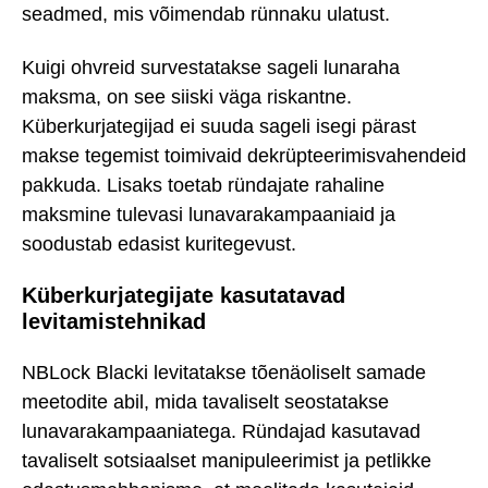
seadmed, mis võimendab rünnaku ulatust.
Kuigi ohvreid survestatakse sageli lunaraha
maksma, on see siiski väga riskantne.
Küberkurjategijad ei suuda sageli isegi pärast
makse tegemist toimivaid dekrüpteerimisvahendeid
pakkuda. Lisaks toetab ründajate rahaline
maksmine tulevasi lunavarakampaaniaid ja
soodustab edasist kuritegevust.
Küberkurjategijate kasutatavad
levitamistehnikad
NBLock Blacki levitatakse tõenäoliselt samade
meetodite abil, mida tavaliselt seostatakse
lunavarakampaaniatega. Ründajad kasutavad
tavaliselt sotsiaalset manipuleerimist ja petlikke