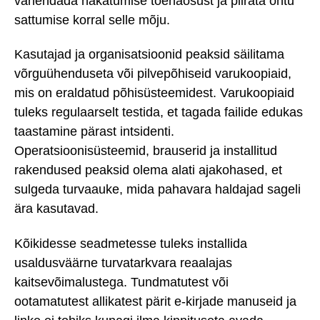
vähendada nakatumise tõenäosust ja piirata ohtu
sattumise korral selle mõju.
Kasutajad ja organisatsioonid peaksid säilitama
võrguühenduseta või pilvepõhiseid varukoopiaid,
mis on eraldatud põhisüsteemidest. Varukoopiaid
tuleks regulaarselt testida, et tagada failide edukas
taastamine pärast intsidenti.
Operatsioonisüsteemid, brauserid ja installitud
rakendused peaksid olema alati ajakohased, et
sulgeda turvaauke, mida pahavara haldajad sageli
ära kasutavad.
Kõikidesse seadmetesse tuleks installida
usaldusväärne turvatarkvara reaalajas
kaitsevõimalustega. Tundmatutest või
ootamatutest allikatest pärit e-kirjade manuseid ja