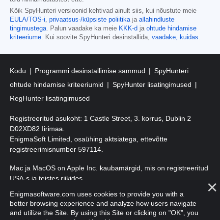
Kõik SpyHunteri versioonid kehtivad ainult siis, kui nõustute meie
EULA/TOS-i
,
privaatsus-/küpsiste poliitika
ja
allahindluste
tingimustega
. Palun vaadake ka meie
KKK-d
ja
ohtude hindamise
kriteeriume
. Kui soovite SpyHunteri desinstallida,
vaadake, kuidas
.
Kodu
Programmi desinstallimise sammud
SpyHunteri
ohtude hindamise kriteeriumid
SpyHunter lisatingimused
RegHunter lisatingimused
Registreeritud asukoht: 1 Castle Street, 3. korrus, Dublin 2
D02XD82 Iirimaa.
EnigmaSoft Limited, osaühing aktsiatega, ettevõtte
registreerimisnumber 597114.
Mac ja MacOS on Apple Inc. kaubamärgid, mis on registreeritud
USA-s ja teistes riikides.
Enigmasoftware.com uses cookies to provide you with a
Autoriõigus 2016-
2026
. EnigmaSoft Ltd. Kõik õigused kaitstud.
better browsing experience and analyze how users navigate
and utilize the Site. By using this Site or clicking on "OK", you