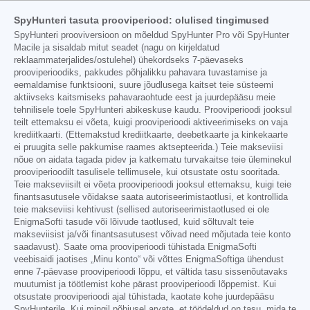
SpyHunteri tasuta prooviperiood: olulised tingimused
SpyHunteri prooviversioon on mõeldud SpyHunter Pro või SpyHunter
Macile ja sisaldab mitut seadet (nagu on kirjeldatud
reklaammaterjalides/ostulehel) ühekordseks 7-päevaseks
prooviperioodiks, pakkudes põhjalikku pahavara tuvastamise ja
eemaldamise funktsiooni, suure jõudlusega kaitset teie süsteemi
aktiivseks kaitsmiseks pahavaraohtude eest ja juurdepääsu meie
tehnilisele toele SpyHunteri abikeskuse kaudu. Prooviperioodi jooksul
teilt ettemaksu ei võeta, kuigi prooviperioodi aktiveerimiseks on vaja
krediitkaarti. (Ettemakstud krediitkaarte, deebetkaarte ja kinkekaarte
ei pruugita selle pakkumise raames aktsepteerida.) Teie makseviisi
nõue on aidata tagada pidev ja katkematu turvakaitse teie üleminekul
prooviperioodilt tasulisele tellimusele, kui otsustate ostu sooritada.
Teie makseviisilt ei võeta prooviperioodi jooksul ettemaksu, kuigi teie
finantsasutusele võidakse saata autoriseerimistaotlusi, et kontrollida
teie makseviisi kehtivust (sellised autoriseerimistaotlused ei ole
EnigmaSofti tasude või lõivude taotlused, kuid sõltuvalt teie
makseviisist ja/või finantsasutusest võivad need mõjutada teie konto
saadavust). Saate oma prooviperioodi tühistada EnigmaSofti
veebisaidi jaotises „Minu konto“ või võttes EnigmaSoftiga ühendust
enne 7-päevase prooviperioodi lõppu, et vältida tasu sissenõutavaks
muutumist ja töötlemist kohe pärast prooviperioodi lõppemist. Kui
otsustate prooviperioodi ajal tühistada, kaotate kohe juurdepääsu
SpyHunterile. Kui mingil põhjusel arvate, et töödeldud on tasu, mida te