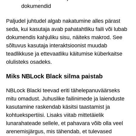
dokumendid
Paljudel juhtudel algab nakatumine alles pärast
seda, kui kasutaja avab pahatahtliku faili või lubab
dokumendis kahjuliku sisu, näiteks makrod. See
sõltuvus kasutaja interaktsioonist muudab
teadlikkuse ja ettevaatliku käitumise küberkaitse
olulisteks osadeks.
Miks NBLock Black silma paistab
NBLock Blacki teevad eriti tähelepanuväärseks
mitu omadust. Juhuslike failinimede ja laienduste
kasutamine raskendab käsitsi taastamist ja
kohtuekspertiisi. Lisaks viitab mittetäielik
lunarahateade sellele, et pahavara võib olla veel
arenemisjärgus, mis tähendab, et tulevased