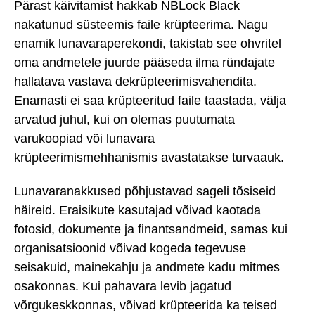
Pärast käivitamist hakkab NBLock Black
nakatunud süsteemis faile krüpteerima. Nagu
enamik lunavaraperekondi, takistab see ohvritel
oma andmetele juurde pääseda ilma ründajate
hallatava vastava dekrüpteerimisvahendita.
Enamasti ei saa krüpteeritud faile taastada, välja
arvatud juhul, kui on olemas puutumata
varukoopiad või lunavara
krüpteerimismehhanismis avastatakse turvaauk.
Lunavaranakkused põhjustavad sageli tõsiseid
häireid. Eraisikute kasutajad võivad kaotada
fotosid, dokumente ja finantsandmeid, samas kui
organisatsioonid võivad kogeda tegevuse
seisakuid, mainekahju ja andmete kadu mitmes
osakonnas. Kui pahavara levib jagatud
võrgukeskkonnas, võivad krüpteerida ka teised