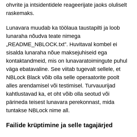
ohvrite ja intsidentidele reageerijate jaoks oluliselt
raskemaks.
Lunavara muudab ka töölaua taustapilti ja loob
lunaraha nõudva teate nimega
„README_NBLOCK.txt”. Huvitaval kombel ei
sisalda lunaraha nõue maksejuhiseid ega
kontaktandmeid, mis on lunavaratoimingute puhul
väga ebatavaline. See viitab tugevalt sellele, et
NBLock Black võib olla selle operaatorite poolt
alles arendamisel või testimisel. Turvauurijad
kahtlustavad ka, et oht võib olla seotud või
pärineda teisest lunavara perekonnast, mida
tuntakse NBLock nime all.
Failide krüptimine ja selle tagajärjed