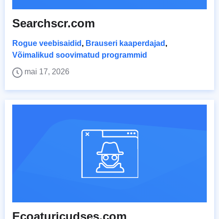
Searchscr.com
Rogue veebisaidid
,
Brauseri kaaperdajad
,
Võimalikud soovimatud programmid
mai 17, 2026
Ecoaturicudses.com