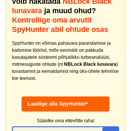
võib nakatada
NBLock Black
lunavara
ja muud ohud?
Kontrollige oma arvutit
SpyHunter abil ohtude osas
SpyHunter on võimas pahavara parandamise ja
kaitsmise tööriist, mille eesmärk on pakkuda
kasutajatele süsteemi põhjalikku turbeanalüüsi,
mitmesuguste ohtude (nt
NBLock Black lunavara
)
tuvastamist ja eemaldamist ning üks-ühele tehnilise
toe teenust.
Laadige alla SpyHunter*
Säästke oma ettevõtte raha!