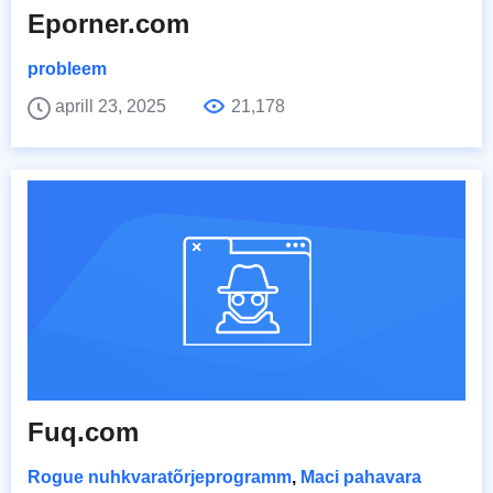
Eporner.com
probleem
aprill 23, 2025
21,178
Fuq.com
Rogue nuhkvaratõrjeprogramm
,
Maci pahavara