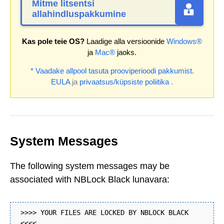
Mitme litsentsi
allahindluspakkumine
Kas pole teie OS?
Laadige alla versioonide
Windows®
ja
Mac®
jaoks.
* Vaadake allpool tasuta prooviperioodi pakkumist.
EULA
ja
privaatsus/küpsiste poliitika
.
System Messages
The following system messages may be
associated with NBLock Black lunavara:
>>>> YOUR FILES ARE LOCKED BY NBLOCK BLACK
<<<<