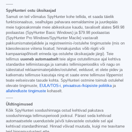
------
SpyHunteri ostu üksikasjad
Samuti on teil võimalus SpyHunter kohe tellida, et saada täielik
funktsionaalsus, sealhulgas pahavara eemaldamine ja juurdepääs
meie tugiosakonnale meie abikeskuse kaudu, tavaliselt alates
$49.98
poolaastas (SpyHunter Basic Windows) ja
$79.98
poolaastas
(SpyHunter Pro Windows/SpyHunter Macile) vastavalt
pakkumismaterjalidele ja registreerimis-/ostulehe tingimustele (mis on
käesolevasse viitena lisatud; hinnakujundus võib riigiti või
kampaaniapõhiselt erineda iga ostulehe üksikasjade järgi). Teie
tellimus
uueneb automaatselt
teie algse ostutellimuse ajal kehtiva
standardse tellimistasuga ja samaks tellimisperioodiks või nagu on
sätestatud reklaamimaterjalides/ostulehel, eeldusel, et olete pidev ja
katkematu tellimuse kasutaja ning et saate enne tellimuse lõppemist
teate eelseisvate tasude kohta. SpyHunteri ostmine toimub ostulehel
olevate tingimuste,
EULA/TOS-i
,
privaatsus-/küpsiste poliitika
ja
allahindluste tingimuste
kohaselt.
------
Üldtingimused
Kõik SpyHunteri soodushinnaga ostud kehtivad pakutava
soodushinnaga tellimusperioodi jooksul. Pärast seda kehtivad
automaatsetele uuendustele ja/või tulevastele ostudele sel ajal
kehtivad standardhinnad. Hinnad võivad muutuda, kuigi me teavitame
teid hinnamuutustest ette.