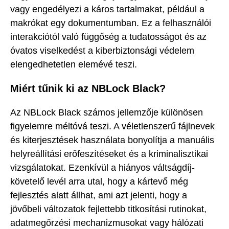
vagy engedélyezi a káros tartalmakat, például a
makrókat egy dokumentumban. Ez a felhasználói
interakciótól való függőség a tudatosságot és az
óvatos viselkedést a kiberbiztonsági védelem
elengedhetetlen elemévé teszi.
Miért tűnik ki az NBLock Black?
Az NBLock Black számos jellemzője különösen
figyelemre méltóvá teszi. A véletlenszerű fájlnevek
és kiterjesztések használata bonyolítja a manuális
helyreállítási erőfeszítéseket és a kriminalisztikai
vizsgálatokat. Ezenkívül a hiányos váltságdíj-
követelő levél arra utal, hogy a kártevő még
fejlesztés alatt állhat, ami azt jelenti, hogy a
jövőbeli változatok fejlettebb titkosítási rutinokat,
adatmegőrzési mechanizmusokat vagy hálózati