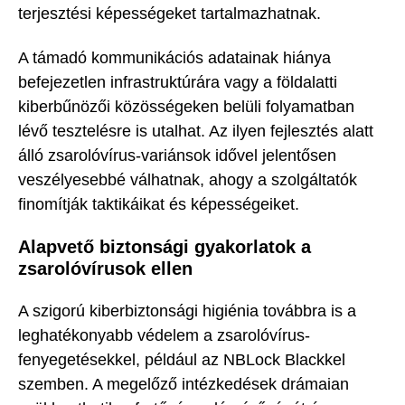
terjesztési képességeket tartalmazhatnak.
A támadó kommunikációs adatainak hiánya
befejezetlen infrastruktúrára vagy a földalatti
kiberbűnözői közösségeken belüli folyamatban
lévő tesztelésre is utalhat. Az ilyen fejlesztés alatt
álló zsarolóvírus-variánsok idővel jelentősen
veszélyesebbé válhatnak, ahogy a szolgáltatók
finomítják taktikáikat és képességeiket.
Alapvető biztonsági gyakorlatok a
zsarolóvírusok ellen
A szigorú kiberbiztonsági higiénia továbbra is a
leghatékonyabb védelem a zsarolóvírus-
fenyegetésekkel, például az NBLock Blackkel
szemben. A megelőző intézkedések drámaian