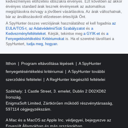
kedvezményes előfizetési időszakra érvényes. Ezt követően az akkor
érvényes standard árak lesznek érvényesek az automatikus
megújításokra és/vagy a jövőbeni vásárlásokra. Az árak változhatnak,
bár az árváltozásokról előzetesen értesítjük Önt.
A SpyHunter összes verziójának használatához el kell fogadnia
az
EULA/TOS-t
,
az Adatvédelmi/Süti Szabályzatot
és
a
Kedvezményfeltételeket
. Kérjük, tekintse meg
a GYIK-et
és
a
Fenyegetésértékelési Kritériumokat
is. Ha el szeretné távolítani a
SpyHuntert,
tudja meg, hogyan
.
Itthon
Program eltávolítása lépések
A SpyHunter
fenyegetésértékelési kritériumai
A SpyHunter további
szerződési feltételei
A RegHunter kiegészítő feltételei
Székhely: 1 Castle Street, 3. emelet, Dublin 2 D02XD82
Írország.
EnigmaSoft Limited, Zártkörűen működő részvénytársaság,
597114 cégjegyzékszám.
A Mac és a MacOS az Apple Inc. védjegyei, bejegyezve az
Egyesült Államokban és más országokban.