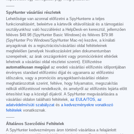
-------
SpyHunter vásárlási részletek
Lehetősége van azonnal előfizetni a SpyHunterre a teljes
funkcionalitásért, beleértve a kártevők eltávolítását és a támogatási
osztályunkhoz való hozzáférést a HelpDesk-en keresztül, jellemzően
féléves
$49.98
(SpyHunter Basic Windows) és féléves
$79.98
(SpyHunter Pro Windows/SpyHunter Mac-re) kezdve, a kínálati
anyagoknak és a regisztrációs/vásárlási oldal feltételeinek
megfelelően (amelyek hivatkozásként jelen dokumentumban
szerepelnek; az árak országonként vagy promóciónként eltérőek
lehetnek a vásárlási oldal részletei szerint). Előfizetése
automatikusan megújul
az eredeti vásárlási előfizetés időpontjában
érvényes standard előfizetési díjjal és ugyanarra az előfizetési
időszakra, vagy a promóciós anyagokban/vásárlási oldalon
meghatározottak szerint, feltéve, hogy folyamatos, megszakítás
nélküli előfizetéssel rendelkezik, és amelyről az előfizetés lejárta előtt
értesítést kap a közelgő díjakról. A SpyHunter megvásárlására a
vásárlási oldalon található feltételek,
az EULA/TOS
,
az
adatvédelmi/süti szabályzat
és
a kedvezményekre vonatkozó
feltételek
vonatkoznak.
-------
Általános Szerződési Feltételek
A SpyHunter kedvezményes áron történő vásárlása a felajánlott