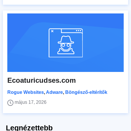
Ecoaturicudses.com
Rogue Websites
,
Adware
,
Böngésző-eltérítők
május 17, 2026
Legnézettebb