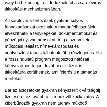
vagy ha biztonsági rést fedeznek fel a zsarolóvírus
titkosítási mechanizmusában.
A zsarolóvírus-fertőzések gyakran súlyos
fennakadásokat okoznak. A magánfelhasználók
elveszíthetik a fényképeket, dokumentumokat és
pénzügyi nyilvántartásokat, míg a szervezetek
működési leállást, hírnévkárosodást és
adatvesztést tapasztalhatnak több részlegen is. Ha
a rosszindulatú program megosztott hálózati
környezetben terjed, további eszközök is
titkosításra kerülhetnek, ami felerősíti a támadás
mértékét.
Bár az áldozatokat gyakran kényszerítik váltságdíj
fizetésére, ez továbbra is rendkívül kockázatos. A
kiberbűnözők gyakran nem tudnak működő