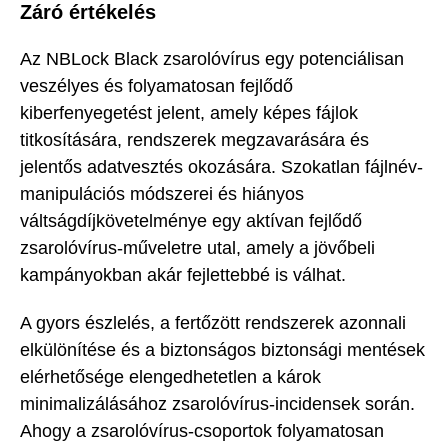
Záró értékelés
Az NBLock Black zsarolóvírus egy potenciálisan
veszélyes és folyamatosan fejlődő
kiberfenyegetést jelent, amely képes fájlok
titkosítására, rendszerek megzavarására és
jelentős adatvesztés okozására. Szokatlan fájlnév-
manipulációs módszerei és hiányos
váltságdíjkövetelménye egy aktívan fejlődő
zsarolóvírus-műveletre utal, amely a jövőbeli
kampányokban akár fejlettebbé is válhat.
A gyors észlelés, a fertőzött rendszerek azonnali
elkülönítése és a biztonságos biztonsági mentések
elérhetősége elengedhetetlen a károk
minimalizálásához zsarolóvírus-incidensek során.
Ahogy a zsarolóvírus-csoportok folyamatosan