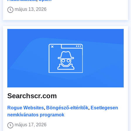
május 13, 2026
Searchscr.com
Rogue Websites
,
Böngésző-eltérítők
,
Esetlegesen
nemkívánatos programok
május 17, 2026