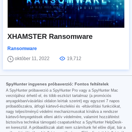
XHAMSTER Ransomware
Ransomware
október 11, 2022
19,712
SpyHunter ingyenes próbaverzió: Fontos feltételek
A SpyHunter próbaverzió a SpyHunter Pro vagy a SpyHunter Mac
verziójához érhető el, és több eszközt tartalmaz (a promóciós
anyagokban/vásárlási oldalon leírtak szerint) egy egyszeri 7 napos
próbaidőszakra, átfogó kártevő-észlelési és -eltávolítási funkciókat,
nagy teljesítményű védelmi mechanizmusokat kínálva a rendszer
kártevő-fenyegetések elleni aktív védelmére, valamint hozzáférést
biztosítva technikai támogató csapatunkhoz a SpyHunter HelpDesk-
en keresztül. A próbaidőszak alatt nem számítunk fel előre díjat, bár a