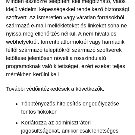
Minden eszközre telepíteni kell megbízható, valós
idejű védelmi képességekkel rendelkező biztonsági
szoftvert. Az ismeretlen vagy váratlan forrásokból
származó e-mail mellékleteket és linkeket soha ne
nyissa meg ellenőrzés nélkül. A nem hivatalos
webhelyekről, torrentplatformokról vagy harmadik
féltől származó telepítőkről származó szoftverek
letöltése jelentősen növeli a rosszindulatú
programoknak való kitettséget, ezért ezeket teljes
mértékben kerülni kell.
További védőintézkedések a következők:
Többtényezős hitelesítés engedélyezése
fontos fiókokon
Korlátozza az adminisztrátori
jogosultságokat, amikor csak lehetséges