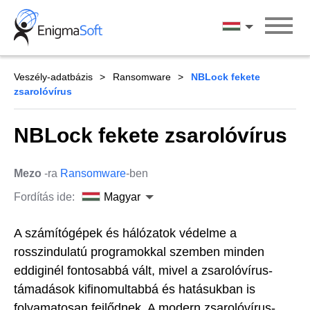
Skip
to
Magyar
content
Veszély-adatbázis
Ransomware
NBLock fekete
zsarolóvírus
NBLock fekete zsarolóvírus
Mezo
-ra
Ransomware
-ben
Fordítás ide:
Magyar
A számítógépek és hálózatok védelme a
rosszindulatú programokkal szemben minden
eddiginél fontosabbá vált, mivel a zsarolóvírus-
támadások kifinomultabbá és hatásukban is
folyamatosan fejlődnek. A modern zsarolóvírus-