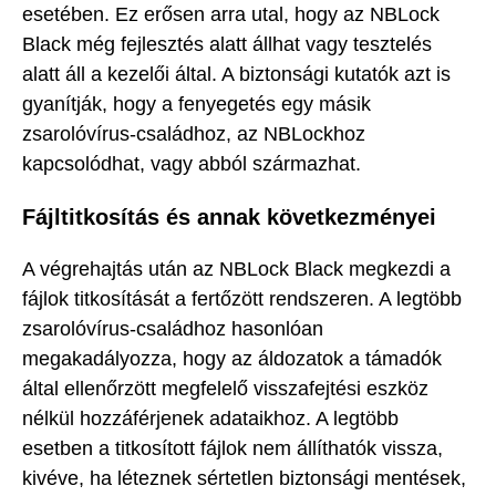
esetében. Ez erősen arra utal, hogy az NBLock
Black még fejlesztés alatt állhat vagy tesztelés
alatt áll a kezelői által. A biztonsági kutatók azt is
gyanítják, hogy a fenyegetés egy másik
zsarolóvírus-családhoz, az NBLockhoz
kapcsolódhat, vagy abból származhat.
Fájltitkosítás és annak következményei
A végrehajtás után az NBLock Black megkezdi a
fájlok titkosítását a fertőzött rendszeren. A legtöbb
zsarolóvírus-családhoz hasonlóan
megakadályozza, hogy az áldozatok a támadók
által ellenőrzött megfelelő visszafejtési eszköz
nélkül hozzáférjenek adataikhoz. A legtöbb
esetben a titkosított fájlok nem állíthatók vissza,
kivéve, ha léteznek sértetlen biztonsági mentések,