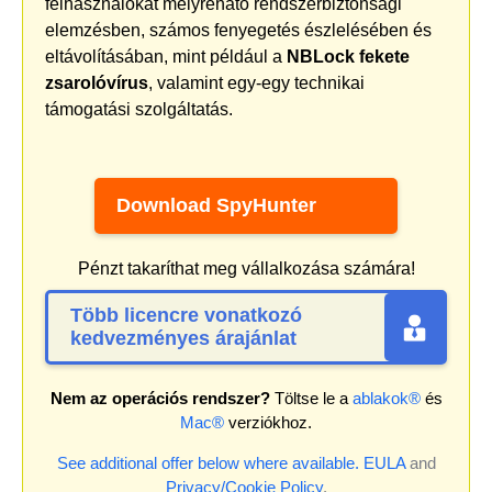
felhasználókat mélyreható rendszerbiztonsági
elemzésben, számos fenyegetés észlelésében és
eltávolításában, mint például a
NBLock fekete
zsarolóvírus
, valamint egy-egy technikai
támogatási szolgáltatás.
Download SpyHunter
Pénzt takaríthat meg vállalkozása számára!
Több licencre vonatkozó
kedvezményes árajánlat
Nem az operációs rendszer?
Töltse le a
ablakok®
és
Mac®
verziókhoz.
See additional offer below where available.
EULA
and
Privacy/Cookie Policy
.