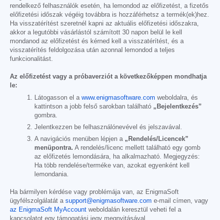
rendelkező felhasználók esetén, ha lemondod az előfizetést, a fizetős
előfizetési időszak végéig továbbra is hozzáférhetsz a termék(ek)hez.
Ha visszatérítést szeretnél kapni az aktuális előfizetési időszakra,
akkor a legutóbbi vásárlástól számított 30 napon belül le kell
mondanod az előfizetést és kérned kell a visszatérítést, és a
visszatérítés feldolgozása után azonnal lemondod a teljes
funkcionalitást.
Az előfizetést vagy a próbaverziót a következőképpen mondhatja
le:
Látogasson el a
www.enigmasoftware.com
weboldalra, és
kattintson a jobb felső sarokban található
„Bejelentkezés”
gombra.
Jelentkezzen be felhasználónevével és jelszavával.
A navigációs menüben lépjen a
„Rendelés/Licencek”
menüpontra.
A rendelés/licenc mellett található egy gomb
az előfizetés lemondására, ha alkalmazható. Megjegyzés:
Ha több rendelése/terméke van, azokat egyenként kell
lemondania.
Ha bármilyen kérdése vagy problémája van, az EnigmaSoft
ügyfélszolgálatát a
support@enigmasoftware.com
e-mail címen, vagy
az EnigmaSoft MyAccount
weboldalán keresztül veheti fel a
kapcsolatot egy támogatási jegy megnyitásával.