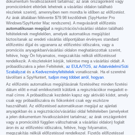
dokumentum hivatkozásként tartalmaz; az árak országonként vagy
promóciónként eltérőek lehetnek a vásárlási oldalon található
részletek szerint), amennyiben nem mondta le időben az előfizetést.
Az árak általában félévente
$79.98
kezdődnek (SpyHunter Pro
Windows/SpyHunter Mac rendszerre). A megvásárolt előfizetés
automatikusan megújul
a regisztrációs/vásárlási oldalon található
feltételeknek megfelelően, amelyek automatikus megújítást
biztosítanak az eredeti vásárlás időpontjában érvényes standard
előfizetési díjjal és ugyanarra az előfizetési időszakra, vagy a
promóciós anyagokban/vásárlási oldalon meghatározottak szerint,
feltéve, hogy Ön folyamatos, megszakítás nélküli előfizetéssel
rendelkezik. A részletekért kérjük, tekintse meg a vásárlási oldalt. A
próbaidőszakra a jelen Feltételek,
az EULA/TOS
,
az Adatvédelmi/Süti
Szabályzat
és
a Kedvezményfeltételek
vonatkoznak. Ha el szeretné
távolítani a SpyHuntert,
tudjon meg többet arról, hogyan
.
Az előfizetés automatikus megújításának fizetéséhez minden fizetési
dátum előtt e-mail emlékeztetőt küldünk a regisztrációkor megadott e-
mail címre. A próbaidőszak kezdetén kapsz egy aktiváló kódot, amely
csak egy próbaidőszakra és fiókonként csak egy eszközre
használható. Az előfizetésed automatikusan megújul az ajánlati
anyagokban és a regisztrációs/vásárlási oldal feltételeiben (amelyeket
a jelen dokumentum hivatkozásként tartalmaz; az árak országonként
vagy a promóciótól függően változhatnak a vásárlási oldalon) foglalt
áron és az előfizetési időszakra, feltéve, hogy folyamatos,
megszakítás nélküli előfizetéssel rendelkezel. Fizetős előfizetéssel