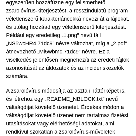
egyszerűen hozzáfűzne egy felismerhető
zsarolóvírus-kiterjesztést, a rosszindulatú program
véletlenszerű karakterláncokká nevezi át a fájlokat,
és utólag hozzáad egy véletlenszerű kiterjesztést.
Például egy eredetileg „1.png” nevű fájl
„NS5wcHR4.71dc9” névre változhat, míg a „2.pdf”
átnevezhető „Mi5wbmc.71dc9” névre. Ez a
viselkedés jelentősen megnehezíti az eredeti fájlok
azonosítását az áldozatok és az incidenskezelők
számára.
A zsarolóvírus módosítja az asztali háttérképet is,
és létrehoz egy „README_NBLOCK.txt” nevű
váltságdíjat követelő üzenetet. Érdekes módon a
váltságdíjat követelő üzenet nem tartalmaz fizetési
utasításokat vagy elérhetőségi adatokat, ami
rendkívül szokatlan a zsarolóvírus-műveletek