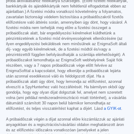
próba aktiválásához hitelkártya szükséges. (Előre fizetett hitelkártyák,
bankkártyák és ajándékkártyák nem feltétlenül elfogadottak ebben az
ajánlatban.) A fizetési módra vonatkozó követelmény a folyamatos,
zavartalan biztonsági védelem biztosítása a próbaidőszakról fizetős
előfizetésre való áttérés során, amennyiben úgy dönt, hogy vásárol. A
fizetési módra nem terheljük meg előre a fizetési összeget a
próbaidőszak alatt, bár engedélyezési kérelmeket küldhetünk a
pénzintézetének a fizetési mód érvényességének ellenőrzésére (az
ilyen engedélyezési beküldések nem minősülnek az EnigmaSoft általi
díj- vagy egyéb kérelmeknek, de a fizetési módtól és/vagy a
pénzintézettől függően befolyásolhatják a számlája elérhetőségét). A
próbaidőszakot lemondhatja az EnigmaSoft webhelyének Saját fiók
részében, vagy a 7 napos próbaidőszak vége előtt felvéve az
EnigmaSofttal a kapcsolatot, hogy elkerülje a próbaidőszak lejárta
után azonnal esedékessé váló és feldolgozott díjat. Ha a
próbaidőszak alatt úgy dönt, hogy lemondja az előfizetést, azonnal
elveszíti a SpyHunterhez való hozzáférését. Ha bármilyen okból úgy
gondolja, hogy egy olyan díjat dolgoztak fel, amelyet nem szeretett
volna (ami például rendszeradminisztráció miatt történhet), a vásárlás
dátumától számított 30 napon belül bármikor lemondhatja az
előfizetést, és teljes visszatérítést kaphat a díjért. Lásd
a GYIK-ot
.
A próbaidőszak végén a díjat azonnal előre kiszámlázzuk az ajánlati
anyagokban és a regisztrációs/vásárlási oldalon meghatározott áron
és az előfizetési időszakra vonatkozóan (amelyeket a jelen