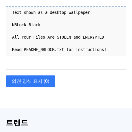
Text shown as a desktop wallpaper:
NBLock Black
All Your Files Are STOLEN and ENCRYPTED
Read README_NBLOCK.txt for instructions!
의견 양식 표시 (0)
트렌드