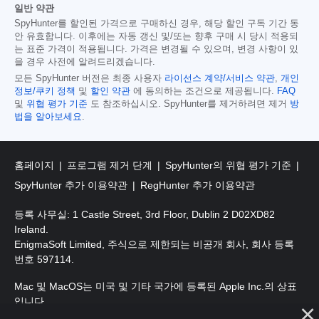
일반 약관
SpyHunter를 할인된 가격으로 구매하신 경우, 해당 할인 구독 기간 동
안 유효합니다. 이후에는 자동 갱신 및/또는 향후 구매 시 당시 적용되
는 표준 가격이 적용됩니다. 가격은 변경될 수 있으며, 변경 사항이 있
을 경우 사전에 알려드리겠습니다.
모든 SpyHunter 버전은 최종 사용자
라이선스 계약/서비스 약관
,
개인
정보/쿠키 정책
및
할인 약관
에 동의하는 조건으로 제공됩니다.
FAQ
및
위협 평가 기준
도 참조하십시오. SpyHunter를 제거하려면 제거
방
법을 알아보세요
.
홈페이지
프로그램 제거 단계
SpyHunter의 위협 평가 기준
SpyHunter 추가 이용약관
RegHunter 추가 이용약관
등록 사무실: 1 Castle Street, 3rd Floor, Dublin 2 D02XD82
Ireland.
EnigmaSoft Limited, 주식으로 제한되는 비공개 회사, 회사 등록
번호 597114.
Mac 및 MacOS는 미국 및 기타 국가에 등록된 Apple Inc.의 상표
입니다.