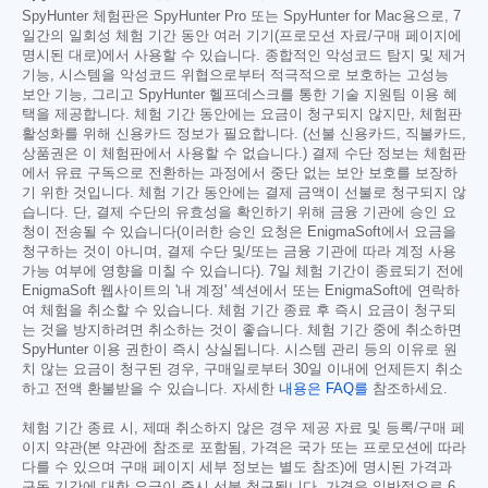
SpyHunter 체험판은 SpyHunter Pro 또는 SpyHunter for Mac용으로, 7
일간의 일회성 체험 기간 동안 여러 기기(프로모션 자료/구매 페이지에
명시된 대로)에서 사용할 수 있습니다. 종합적인 악성코드 탐지 및 제거
기능, 시스템을 악성코드 위협으로부터 적극적으로 보호하는 고성능
보안 기능, 그리고 SpyHunter 헬프데스크를 통한 기술 지원팀 이용 혜
택을 제공합니다. 체험 기간 동안에는 요금이 청구되지 않지만, 체험판
활성화를 위해 신용카드 정보가 필요합니다. (선불 신용카드, 직불카드,
상품권은 이 체험판에서 사용할 수 없습니다.) 결제 수단 정보는 체험판
에서 유료 구독으로 전환하는 과정에서 중단 없는 보안 보호를 보장하
기 위한 것입니다. 체험 기간 동안에는 결제 금액이 선불로 청구되지 않
습니다. 단, 결제 수단의 유효성을 확인하기 위해 금융 기관에 승인 요
청이 전송될 수 있습니다(이러한 승인 요청은 EnigmaSoft에서 요금을
청구하는 것이 아니며, 결제 수단 및/또는 금융 기관에 따라 계정 사용
가능 여부에 영향을 미칠 수 있습니다). 7일 체험 기간이 종료되기 전에
EnigmaSoft 웹사이트의 '내 계정' 섹션에서 또는 EnigmaSoft에 연락하
여 체험을 취소할 수 있습니다. 체험 기간 종료 후 즉시 요금이 청구되
는 것을 방지하려면 취소하는 것이 좋습니다. 체험 기간 중에 취소하면
SpyHunter 이용 권한이 즉시 상실됩니다. 시스템 관리 등의 이유로 원
치 않는 요금이 청구된 경우, 구매일로부터 30일 이내에 언제든지 취소
하고 전액 환불받을 수 있습니다. 자세한
내용은 FAQ를
참조하세요.
체험 기간 종료 시, 제때 취소하지 않은 경우 제공 자료 및 등록/구매 페
이지 약관(본 약관에 참조로 포함됨, 가격은 국가 또는 프로모션에 따라
다를 수 있으며 구매 페이지 세부 정보는 별도 참조)에 명시된 가격과
구독 기간에 대한 요금이 즉시 선불 청구됩니다. 가격은 일반적으로 6