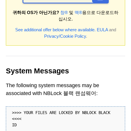
귀하의 OS가 아닌가요?
창®
및
맥®
용으로 다운로드하
십시오.
See additional offer below where available.
EULA
and
Privacy/Cookie Policy
.
System Messages
The following system messages may be
associated with NBLock 블랙 랜섬웨어:
>>>> YOUR FILES ARE LOCKED BY NBLOCK BLACK
<<<<
ID