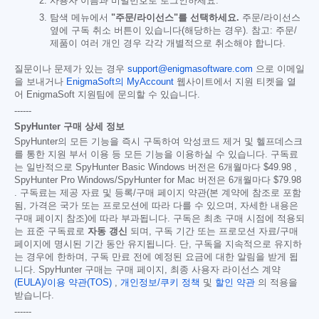
사용자 이름과 비밀번호로 로그인하세요.
탐색 메뉴에서
"주문/라이선스"를 선택하세요.
주문/라이선스
옆에 구독 취소 버튼이 있습니다(해당하는 경우). 참고: 주문/
제품이 여러 개인 경우 각각 개별적으로 취소해야 합니다.
질문이나 문제가 있는 경우
support@enigmasoftware.com
으로 이메일
을 보내거나
EnigmaSoft의 MyAccount
웹사이트에서 지원 티켓을 열
어 EnigmaSoft 지원팀에 문의할 수 있습니다.
------
SpyHunter 구매 상세 정보
SpyHunter의 모든 기능을 즉시 구독하여 악성코드 제거 및 헬프데스크
를 통한 지원 부서 이용 등 모든 기능을 이용하실 수 있습니다. 구독료
는 일반적으로 SpyHunter Basic Windows 버전은 6개월마다
$49.98
,
SpyHunter Pro Windows/SpyHunter for Mac 버전은 6개월마다
$79.98
. 구독료는 제공 자료 및 등록/구매 페이지 약관(본 계약에 참조로 포함
됨, 가격은 국가 또는 프로모션에 따라 다를 수 있으며, 자세한 내용은
구매 페이지 참조)에 따라 부과됩니다. 구독은 최초 구매 시점에 적용되
는 표준 구독료로
자동 갱신
되며, 구독 기간 또는 프로모션 자료/구매
페이지에 명시된 기간 동안 유지됩니다. 단, 구독을 지속적으로 유지하
는 경우에 한하며, 구독 만료 전에 예정된 요금에 대한 알림을 받게 됩
니다. SpyHunter 구매는 구매 페이지, 최종 사용자 라이선스 계약
(EULA)/이용 약관(TOS)
,
개인정보/쿠키 정책
및
할인 약관
의 적용을
받습니다.
------