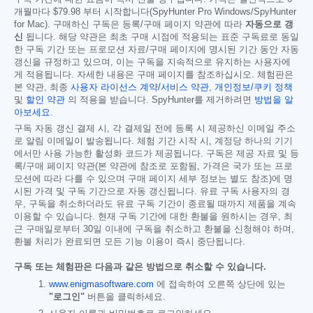
개월마다
$79.98
부터 시작합니다(SpyHunter Pro Windows/SpyHunter
for Mac). 구매하신 구독은 등록/구매 페이지 약관에 따라
자동으로 갱
신
됩니다. 해당 약관은 최초 구매 시점에 적용되는 표준 구독료로 동일
한 구독 기간 또는 프로모션 자료/구매 페이지에 명시된 기간 동안 자동
갱신을 규정하고 있으며, 이는 구독을 지속적으로 유지하는 사용자에
게 적용됩니다. 자세한 내용은 구매 페이지를 참조하십시오. 체험판은
본 약관, 최종
사용자 라이선스 계약/서비스 약관
,
개인정보/쿠키 정책
및
할인 약관
의 적용을 받습니다. SpyHunter를 제거하려면
방법을 알
아보세요
.
구독 자동 갱신 결제 시, 각 결제일 전에 등록 시 제공하신 이메일 주소
로 알림 이메일이 발송됩니다. 체험 기간 시작 시, 계정당 하나의 기기
에서만 사용 가능한 활성화 코드가 제공됩니다. 구독은 제공 자료 및 등
록/구매 페이지 약관(본 약관에 참조로 포함됨, 가격은 국가 또는 프로
모션에 따라 다를 수 있으며 구매 페이지 세부 정보는 별도 참조)에 명
시된 가격 및 구독 기간으로 자동 갱신됩니다. 유료 구독 사용자의 경
우, 구독을 취소하더라도 유료 구독 기간이 종료될 때까지 제품을 계속
이용할 수 있습니다. 현재 구독 기간에 대한 환불을 원하시는 경우, 최
근 구매일로부터 30일 이내에 구독을 취소하고 환불을 신청해야 하며,
환불 처리가 완료되면 모든 기능 이용이 즉시 중단됩니다.
구독 또는 체험판은 다음과 같은 방법으로 취소할 수 있습니다.
www.enigmasoftware.com
에 접속하여 오른쪽 상단에 있는
"로그인"
버튼을 클릭하세요.