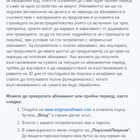
активационен код, който е ограничен до само един пробен период
и само за едно устройство на акаунт. Абонаментът ви ще се
поднови автоматично на цената и за периода на абонамента в
съответствие с материалите за предлагане и условията на
страницата за регистрация/покупка (които са включени тук чрез
препратка; цените могат да варират в зависимост от държавата
или промоцията, за да се посочат подробности за страницата за
покупка), при условие че сте потребител с непрекъснат
абонамент. За потребители с платен абонамент, ако анулирате,
ще продължите да имате достъп до продукта(ите) си до края на
периода на платения абонамент. Ако желаете да получите
възстановяване на сумата за текущия си абонаментен период,
трябва да анулирате и да кандидатствате за възстановяване в
рамките на 30 дни от последната ви покупка и незабавно ще
спрете да получавате пълна функционалност, когато
възстановяването на сумата ви бъде обработено.
Можете да прекратите абонамент или пробен период, както
следва:
Отидете на
www.enigmasoftware.com
и кликнете върху
бутона
„Вход“
в горния десен ъгъл.
Влезте с вашето потребителско име и парола.
В навигационното меню отидете на
„Поръчка/Лицензи“.
До вашата поръчка/лиценз има бутон за анулиране на