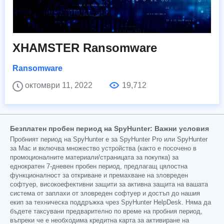
XHAMSTER Ransomware
Ransomware
октомври 11, 2022
19,712
Безплатен пробен период на SpyHunter: Важни условия
Пробният период на SpyHunter е за SpyHunter Pro или SpyHunter
за Mac и включва множество устройства (както е посочено в
промоционалните материали/страницата за покупка) за
еднократен 7-дневен пробен период, предлагащ цялостна
функционалност за откриване и премахване на зловреден
софтуер, високоефективни защити за активна защита на вашата
система от заплахи от зловреден софтуер и достъп до нашия
екип за техническа поддръжка чрез SpyHunter HelpDesk. Няма да
бъдете таксувани предварително по време на пробния период,
въпреки че е необходима кредитна карта за активиране на