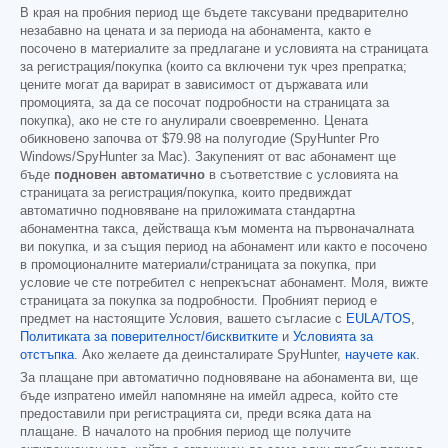
В края на пробния период ще бъдете таксувани предварително
незабавно на цената и за периода на абонамента, както е
посочено в материалите за предлагане и условията на страницата
за регистрация/покупка (които са включени тук чрез препратка;
цените могат да варират в зависимост от държавата или
промоцията, за да се посочат подробности на страницата за
покупка), ако не сте го анулирали своевременно. Цената
обикновено започва от
$79.98
на полугодие (SpyHunter Pro
Windows/SpyHunter за Mac). Закупеният от вас абонамент ще
бъде
подновен автоматично
в съответствие с условията на
страницата за регистрация/покупка, които предвиждат
автоматично подновяване на приложимата стандартна
абонаментна такса, действаща към момента на първоначалната
ви покупка, и за същия период на абонамент или както е посочено
в промоционалните материали/страницата за покупка, при
условие че сте потребител с непрекъснат абонамент. Моля, вижте
страницата за покупка за подробности. Пробният период е
предмет на настоящите Условия, вашето съгласие с
EULA/TOS
,
Политиката за поверителност/бисквитките
и
Условията за
отстъпка
. Ако желаете да деинсталирате SpyHunter,
научете как
.
За плащане при автоматично подновяване на абонамента ви, ще
бъде изпратено имейл напомняне на имейл адреса, който сте
предоставили при регистрацията си, преди всяка дата на
плащане. В началото на пробния период ще получите