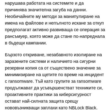
нарушава работата на системите и да
причинява значителна загуба на данни.
Необичайните му методи за манипулиране на
имена на файлове и непълното искане за откуп
предполагат активно развиваща се операция за
рансъмуер, която може да стане по-напреднала
в бъдещи кампании.
Бързото откриване, незабавното изолиране на
заразените системи и наличието на сигурни
резервни копия са от съществено значение за
минимизиране на щетите по време на инцидент
с ransomware. Тъй като групите за ransomware
продължават да усъвършенстват техниките си,
проактивните практики за киберсигурност
остават най-силната защита срещу
нововъзникващи заплахи като NBLock Black.