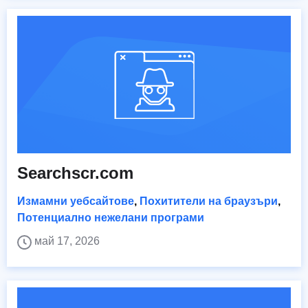
Searchscr.com
Измамни уебсайтове
,
Похитители на браузъри
,
Потенциално нежелани програми
май 17, 2026