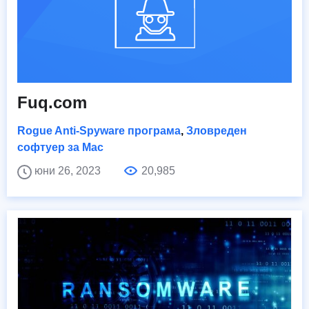
Fuq.com
Rogue Anti-Spyware програма
,
Зловреден
софтуер за Mac
юни 26, 2023
20,985