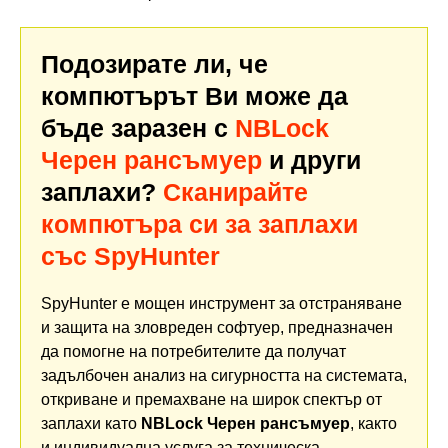
Подозирате ли, че
компютърът Ви може да
бъде заразен с
NBLock
Черен рансъмуер
и други
заплахи?
Сканирайте
компютъра си за заплахи
със SpyHunter
SpyHunter е мощен инструмент за отстраняване
и защита на зловреден софтуер, предназначен
да помогне на потребителите да получат
задълбочен анализ на сигурността на системата,
откриване и премахване на широк спектър от
заплахи като
NBLock Черен рансъмуер
, както
и индивидуална услуга за техническа