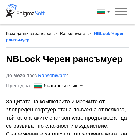
Skip
to
български ези
content
База данни за заплахи
Ransomware
NBLock Черен
рансъмуер
NBLock Черен рансъмуер
До
Mezo
през
Ransomware
г
Превод на:
български език
Защитата на компютрите и мрежите от
зловреден софтуер стана по-важна от всякога,
тъй като атаките с ransomware продължават да
се развиват по сложност и въздействие.
Съвременните заплахи от ransomware могат да