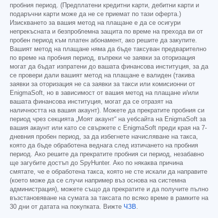
пробния период. (Предплатени кредитни карти, дебитни карти и
подаръчни карти може да не се приемат по тази оферта.)
Изискването за вашия метод на плащане е да се осигури
непрекъсната и безпроблемна защита по време на прехода ви от
пробен период към платен абонамент, ако решите да закупите.
Вашият метод на плащане няма да бъде таксуван предварително
по време на пробния период, въпреки че заявки за оторизация
могат да бъдат изпратени до вашата финансова институция, за да
се провери дали вашият метод на плащане е валиден (такива
заявки за оторизация не са заявки за такси или комисионни от
EnigmaSoft, но в зависимост от вашия метод на плащане и/или
вашата финансова институция, могат да се отразят на
наличността на вашия акаунт). Можете да прекратите пробния си
период чрез секцията „Моят акаунт“ на уебсайта на EnigmaSoft за
вашия акаунт или като се свържете с EnigmaSoft преди края на 7-
дневния пробен период, за да избегнете начисляване на такса,
която да бъде обработена веднага след изтичането на пробния
период. Ако решите да прекратите пробния си период, незабавно
ще загубите достъп до SpyHunter. Ако по някаква причина
смятате, че е обработена такса, която не сте искали да направите
(което може да се случи например въз основа на системна
администрация), можете също да прекратите и да получите пълно
възстановяване на сумата за таксата по всяко време в рамките на
30 дни от датата на покупката. Вижте
ЧЗВ
.