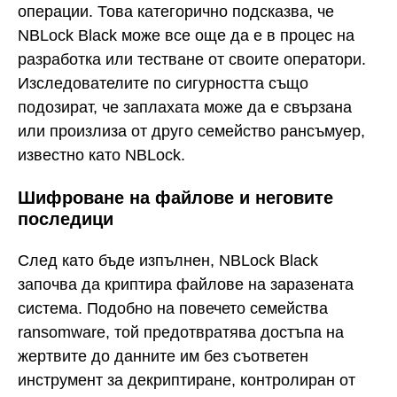
операции. Това категорично подсказва, че
NBLock Black може все още да е в процес на
разработка или тестване от своите оператори.
Изследователите по сигурността също
подозират, че заплахата може да е свързана
или произлиза от друго семейство рансъмуер,
известно като NBLock.
Шифроване на файлове и неговите
последици
След като бъде изпълнен, NBLock Black
започва да криптира файлове на заразената
система. Подобно на повечето семейства
ransomware, той предотвратява достъпа на
жертвите до данните им без съответен
инструмент за декриптиране, контролиран от