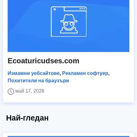
Ecoaturicudses.com
Измамни уебсайтове
,
Рекламен софтуер
,
Похитители на браузъри
май 17, 2026
Най-гледан