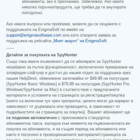
абонамента, ако е приложимо. Забележка: Ако имате
няколко поръчки/продукта, ще трябва да ги анулирате
поотделно.
Ако имате въпроси или проблеми, можете да се свържете с
поддръжката на EnigmaSoft по имейл на
support@enigmasoftware.com
или като отворите заявка за
поддръжка на уебсайта
„Моят акаунт“ на EnigmaSoft
.
------
Детайли за покупката на SpyHunter
Също така имате възможност да се абонирате за SpyHunter
незабавно за пълна функционалност, включително премахване на
зловреден софтуер и достъп до нашия отдел за поддръжка чрез
нашия HelpDesk, обикновено започвайки от
$49.98
на полугодие
(SpyHunter Basic Windows) и
$79.98
на полугодие (SpyHunter Pro
Windows/SpyHunter за Mac) в съответствие с предлаганите
материали и условията на страницата за регистрация/покупка
(които са включени тук чрез препратка; цените могат да варират в
зависимост от държавата или промоцията, в зависимост от
подробностите на страницата за покупка). Вашият абонамент ще
се поднови автоматично
с приложимата стандартна
абонаментна такса, валидна към момента на първоначалната ви
покупка на абонамента, и за същия период на абонамента или
както е посочено в промоционалните материали/страницата за