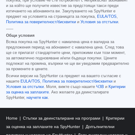
покупка, при условие че сте потребител с непрекъснат абонамент
и за който ще получите известие за предстоящи такси преди
изтичането на абонамента ви. Закупуването на SpyHunter е
предмет на условията на страницата за покупка,
EULA/TOS
,
Политика за поверителност/бисквитки
и
Условия за отстъпки
.
------
Общи условия
Всяка покупка на SpyHunter с намалена цена е валидна за
предложения период на абонамент с намалена цена. След това
ще се прилагат стандартните цени, приложими към този момент,
за автоматично подновяване и/или бъдещи покупки. Цените
подлежат на промяна, въпреки че ще ви уведомим предварително
за промените в цените.
Всички версии на SpyHunter са предмет на вашето съгласие с
нашите
EULA/TOS
,
Политика за поверителност/бисквитки
и
Условия за отстъпки
. Моля, вижте също нашите
ЧЗВ
и
Критерии
за оценка на заплахите
. Ако желаете да деинсталирате
SpyHunter,
научете как
.
Home
Стъпки за деинсталиране на програми
Критерии
за оценка на заплахите на SpyHunter
Допълнителни