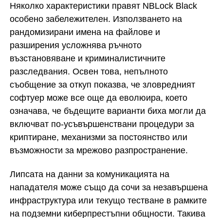
Няколко характеристики правят NBLock Black
особено забележителен. Използването на
рандомизирани имена на файлове и
разширения усложнява ръчното
възстановяване и криминалистичните
разследвания. Освен това, непълното
съобщение за откуп показва, че зловредният
софтуер може все още да еволюира, което
означава, че бъдещите варианти биха могли да
включват по-усъвършенствани процедури за
криптиране, механизми за постоянство или
възможности за мрежово разпространение.
Липсата на данни за комуникацията на
нападателя може също да сочи за незавършена
инфраструктура или текущо тестване в рамките
на подземни киберпрестъпни общности. Такива