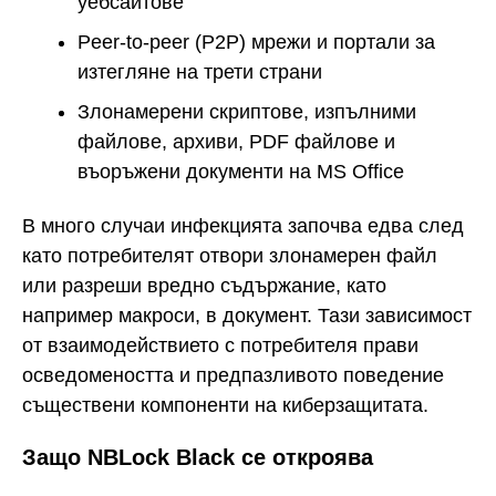
уебсайтове
Peer-to-peer (P2P) мрежи и портали за
изтегляне на трети страни
Злонамерени скриптове, изпълними
файлове, архиви, PDF файлове и
въоръжени документи на MS Office
В много случаи инфекцията започва едва след
като потребителят отвори злонамерен файл
или разреши вредно съдържание, като
например макроси, в документ. Тази зависимост
от взаимодействието с потребителя прави
осведомеността и предпазливото поведение
съществени компоненти на киберзащитата.
Защо NBLock Black се откроява