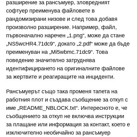
разширение за рансъмуер, зловредният
софтуер преименува файловете в
рандомизирани низове и след това добавя
произволно разширение. Например, файл,
първоначално наречен „1.png“, може да стане
„NS5wcHR4.71dc9“, докато „2.pdf“ може да бъде
преименуван на „Mi5wbmc.71dc9“. Това
поведение значително затруднява
идентифицирането на оригиналните файлове
за жертвите и реагиращите на инциденти.
Рансъмуерът също така променя тапета на
работния плот и създава съобщение за откуп с
име „README_NBLOCK.txt“. Интересното е, че
съобщението за откуп не включва инструкции
за плащане или информация за контакт, което е
изключително необичайно за рансъмуер