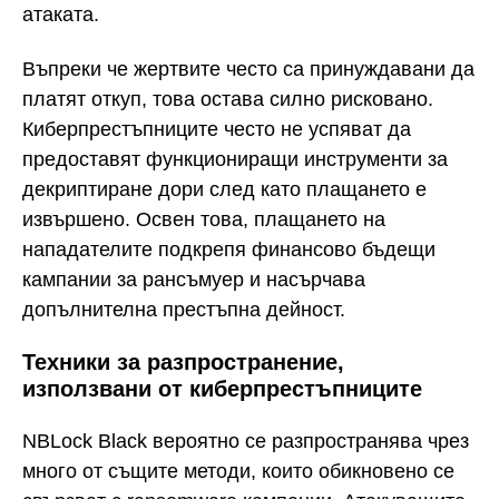
атаката.
Въпреки че жертвите често са принуждавани да
платят откуп, това остава силно рисковано.
Киберпрестъпниците често не успяват да
предоставят функциониращи инструменти за
декриптиране дори след като плащането е
извършено. Освен това, плащането на
нападателите подкрепя финансово бъдещи
кампании за рансъмуер и насърчава
допълнителна престъпна дейност.
Техники за разпространение,
използвани от киберпрестъпниците
NBLock Black вероятно се разпространява чрез
много от същите методи, които обикновено се