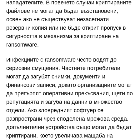
нападателите. В повечето случаи криптираните
файлове не могат да бъдат възстановени,
освен ако не съществуват незасегнати
резервни копия или не бъде открит пропуск в
сигурността в механизма за криптиране на
ransomware.
Инфекциите с ransomware често водят до
сериозни смущения. Частните потребители
могат да загубят снимки, документи и
финансови записи, докато организациите могат
да претърпят оперативни прекъсвания, щети по
репутацията и загуба на данни в множество
отдели. Ако зловредният софтуер се
разпространи чрез споделена мрежова среда,
допълнителни устройства също могат да бъдат
криптирани, което увеличава мащаба на