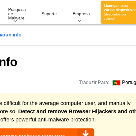
Licenças para
Pesquisa
vários dispositivo
de
Suporte
Empresa
(descontos por
Malware
volume)
run.info
nfo
Traduzir Para:
Portu
 difficult for the average computer user, and manually
more so.
Detect and remove
Browser Hijackers
and ot
ffers powerful anti-malware protection.