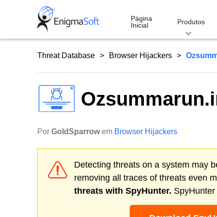
Skip
to
Página
Produtos
Inicial
content
Threat Database
Browser Hijackers
Ozsumma
Ozsummarun.i
Por
GoldSparrow
em
Browser Hijackers
Detecting threats on a system may be
removing all traces of threats even 
threats with SpyHunter.
SpyHunter o