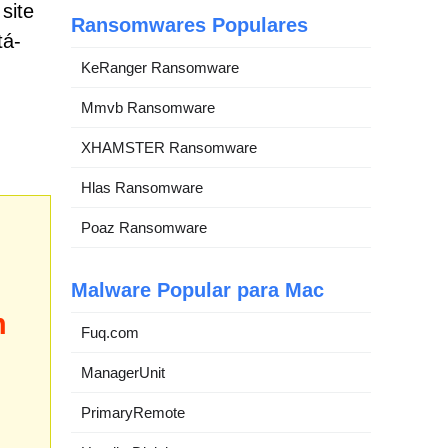
site
Ransomwares Populares
tá-
KeRanger Ransomware
Mmvb Ransomware
XHAMSTER Ransomware
Hlas Ransomware
Poaz Ransomware
Malware Popular para Mac
m
Fuq.com
ManagerUnit
PrimaryRemote