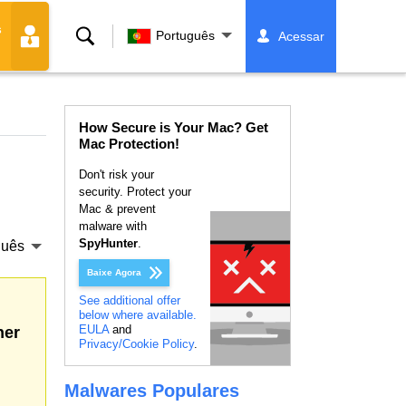
s
Buscar
Português
Acessar
How Secure is Your Mac? Get
Mac Protection!
Don't risk your
security. Protect your
Mac & prevent
malware with
SpyHunter
.
guês
Baixe Agora
See additional offer
below where available.
EULA
and
her
Privacy/Cookie Policy
.
Malwares Populares