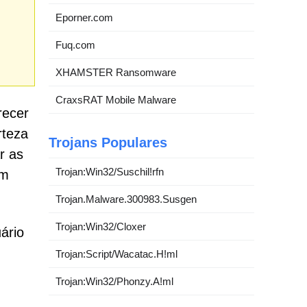
Eporner.com
Fuq.com
XHAMSTER Ransomware
CraxsRAT Mobile Malware
recer
rteza
Trojans Populares
r as
Trojan:Win32/Suschil!rfn
im
Trojan.Malware.300983.Susgen
Trojan:Win32/Cloxer
ário
Trojan:Script/Wacatac.H!ml
Trojan:Win32/Phonzy.A!ml