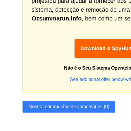
projetada para ajudar a fornecer aos 
sistema, detecção e remoção de uma
Ozsummarun.info
, bem como um serv
Download o SpyHun
Não é o Seu Sistema Operaci
See additional offer below wh
Mostrar o formulário de comentários (0)