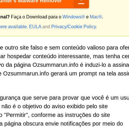
nter’s Malware Remover
onal?
Faça o Download para o
Windows®
e
Mac®
.
ere available.
EULA
and
Privacy/Cookie Policy
.
outro site falso e sem conteúdo valioso para ofe
mar hospedar conteúdo interessante, mas tenha ce
vo da página Ozsummarun.info é induzi-lo a assina
te Ozsummarun.info gerará um prompt na tela ass
egurança que serve para provar que você é um usu
não é o objetivo do aviso exibido pelo site
 "Permitir", conforme as instruções do site
a página obscura envie notificações por meio do