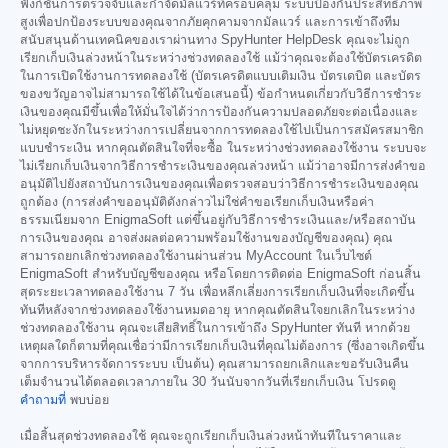
ฟังก์ชันการตรวจจับและกำจัดมัลแวร์ที่ครอบคลุม ระบบป้องกันประสิทธิภาพ
สูงเพื่อปกป้องระบบของคุณจากภัยคุกคามจากมัลแวร์ และการเข้าถึงทีม
สนับสนุนด้านเทคนิคของเราผ่านทาง SpyHunter HelpDesk คุณจะไม่ถูก
เรียกเก็บเงินล่วงหน้าในระหว่างช่วงทดลองใช้ แม้ว่าคุณจะต้องใช้บัตรเครดิต
ในการเปิดใช้งานการทดลองใช้ (บัตรเครดิตแบบเติมเงิน บัตรเดบิต และบัตร
ของขวัญอาจไม่สามารถใช้ได้ในข้อเสนอนี้) ข้อกำหนดเกี่ยวกับวิธีการชำระ
เงินของคุณมีขึ้นเพื่อให้มั่นใจได้ว่าการป้องกันความปลอดภัยจะต่อเนื่องและ
ไม่หยุดชะงักในระหว่างการเปลี่ยนจากการทดลองใช้ไปเป็นการสมัครสมาชิก
แบบชำระเงิน หากคุณตัดสินใจที่จะซื้อ ในระหว่างช่วงทดลองใช้งาน ระบบจะ
ไม่เรียกเก็บเงินจากวิธีการชำระเงินของคุณล่วงหน้า แม้ว่าอาจมีการส่งคำขอ
อนุมัติไปยังสถาบันการเงินของคุณเพื่อตรวจสอบว่าวิธีการชำระเงินของคุณ
ถูกต้อง (การส่งคำขออนุมัติดังกล่าวไม่ใช่คำขอเรียกเก็บเงินหรือค่า
ธรรมเนียมจาก EnigmaSoft แต่ขึ้นอยู่กับวิธีการชำระเงินและ/หรือสถาบัน
การเงินของคุณ อาจส่งผลต่อความพร้อมใช้งานของบัญชีของคุณ) คุณ
สามารถยกเลิกช่วงทดลองใช้งานผ่านส่วน MyAccount ในเว็บไซต์
EnigmaSoft สำหรับบัญชีของคุณ หรือโดยการติดต่อ EnigmaSoft ก่อนสิ้น
สุดระยะเวลาทดลองใช้งาน 7 วัน เพื่อหลีกเลี่ยงการเรียกเก็บเงินที่จะเกิดขึ้น
ทันทีหลังจากช่วงทดลองใช้งานหมดอายุ หากคุณตัดสินใจยกเลิกในระหว่าง
ช่วงทดลองใช้งาน คุณจะเสียสิทธิ์ในการเข้าถึง SpyHunter ทันที หากด้วย
เหตุผลใดก็ตามที่คุณเชื่อว่ามีการเรียกเก็บเงินที่คุณไม่ต้องการ (ซึ่งอาจเกิดขึ้น
จากการบริหารจัดการระบบ เป็นต้น) คุณสามารถยกเลิกและขอรับเงินคืน
เต็มจำนวนได้ตลอดเวลาภายใน 30 วันนับจากวันที่เรียกเก็บเงิน โปรดดู
คำถามที่
พบบ่อย
เมื่อสิ้นสุดช่วงทดลองใช้ คุณจะถูกเรียกเก็บเงินล่วงหน้าทันทีในราคาและ