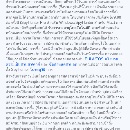
สำหรับระยะเวลาการสมัครสมาชิกตามที่ระบุไว้ในเอกสารข้อเสนอและข้อ
กำหนดในหน้าลงทะเบียน/การซื้อ (ซึ่งรวมอยู่ในที่นี้โดยการอ้างอิง ราคาอาจ
แตกต่างกันไปตามประเทศหรือโปรโมชั่นตามรายละเอียดในหน้าการซื้อ)
หากคุณไม่ได้ยกเลิกภายในเวลาที่กำหนด โดยปกติราคาจะเริ่มต้นที่
$79.98
ต่อครึ่งปี (SpyHunter Pro สำหรับ Windows/SpyHunter สำหรับ Mac) การ
สมัครสมาชิกที่คุณซื้อจะได้
รับการต่ออายุโดยอัตโนมัติ
ตามข้อกำหนดใน
หน้าลงทะเบียน/การซื้อ ซึ่งกำหนดให้มีการต่ออายุอัตโนมัติในอัตราค่า
ธรรมเนียมการสมัครสมาชิกมาตรฐานที่ใช้บังคับในขณะที่คุณซื้อครั้งแรก
และสำหรับระยะเวลาการสมัครสมาชิกเดียวกันหรือตามที่ระบุไว้ในเอกสาร
โปรโมชั่น/หน้าการซื้อ โดยมีเงื่อนไขว่าคุณเป็นผู้ใช้ที่สมัครสมาชิกอย่างต่อ
เนื่องและไม่หยุดชะงัก โปรดดูรายละเอียดเพิ่มเติมในหน้าการซื้อ การทดลอง
ใช้อยู่ภายใต้ข้อกำหนดเหล่านี้ ข้อตกลงของคุณกับ
EULA/TOS
นโยบาย
ความเป็นส่วนตัว/คุกกี้
และ
ข้อกำหนดส่วนลด
หากคุณต้องการถอนการติด
ตั้ง SpyHunter
โปรดดูวิธี
การ
สำหรับการชำระเงินเมื่อต่ออายุการสมัครสมาชิกอัตโนมัติ ระบบจะส่งอีเมล
แจ้งเตือนไปยังที่อยู่อีเมลที่คุณระบุไว้เมื่อลงทะเบียนก่อนถึงกำหนดชำระเงิน
แต่ละครั้ง ในช่วงเริ่มต้นของการทดลองใช้ คุณจะได้รับรหัสเปิดใช้งานซึ่ง
จำกัดการใช้งานสำหรับการทดลองใช้เพียงครั้งเดียวและสำหรับอุปกรณ์เพียง
เครื่องเดียวต่อบัญชี การสมัครสมาชิกของคุณจะต่ออายุโดยอัตโนมัติในราคา
และระยะเวลาการสมัครสมาชิกตามเอกสารข้อเสนอและข้อกำหนดในหน้า
ลงทะเบียน/การซื้อ (ซึ่งรวมอยู่ในที่นี้โดยการอ้างอิง ราคาอาจแตกต่างกันไป
ตามประเทศหรือโปรโมชั่นตามรายละเอียดในหน้าการซื้อ) โดยมีเงื่อนไขว่า
คุณเป็นผู้ใช้การสมัครสมาชิกอย่างต่อเนื่องและไม่หยุดชะงัก สำหรับผู้ใช้การ
สมัครสมาชิกแบบชำระเงิน หากคุณยกเลิก คุณจะยังคงสามารถเข้าถึง
ผลิตภัณฑ์ของคุณได้จนกว่าจะสิ้นสุดระยะเวลาการสมัครสมาชิกแบบชำระ