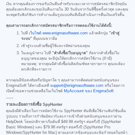
เงิน หากคุณต้องการขอรับเงินคืนสำหรับระยะเวลาการสมัครสมาชิกปัจจุบัน
คุณต้องยกเลิกและขอเงินคืนภายใน 30 วันนับจากวันที่ซื้อครั้งล่าสุด และคุณ
จะหยุดรับฟังก์ชันการทำงานเต็มรูปแบบทันทีเมื่อดำเนินการคืนเงินเสร็จสิ้น
คุณสามารถยกเลิกการสมัครสมาชิกหรือการทดลองใช้งานได้ดังนี้:
ไปที่
เว็บไซต์ www.enigmasoftware.com
แล้วคลิกปุ่ม
"เข้าสู่
ระบบ"
ที่มุมบนขวามือ
เข้าสู่ระบบด้วยชื่อผู้ใช้และรหัสผ่านของคุณ
ในเมนูนำทาง ไปที่
"คำสั่งซื้อ/ใบอนุญาต"
ถัดจากคำสั่งซื้อ/ใบ
อนุญาตของคุณ จะมีปุ่มให้ยกเลิกการสมัครใช้งาน (ถ้ามี)
หมายเหตุ: หากคุณมีคำสั่งซื้อ/ผลิตภัณฑ์หลายรายการ คุณจะต้อง
ยกเลิกทีละรายการ
หากคุณมีข้อสงสัยหรือปัญหาใด ๆ คุณสามารถติดต่อฝ่ายสนับสนุนของ
EnigmaSoft ได้ทางอีเมลที่
support@enigmasoftware.com
หรือโดยการ
เปิดตั๋วขอความช่วยเหลือในเว็บไซต์
MyAccount ของ EnigmaSoft
------
รายละเอียดการสั่งซื้อ SpyHunter
คุณยังมีตัวเลือกในการสมัครใช้งาน SpyHunter ทันทีเพื่อใช้งานฟังก์ชันเต็ม
รูปแบบ รวมถึงการกำจัดมัลแวร์และการเข้าถึงฝ่ายสนับสนุนของเราผ่าน
HelpDesk โดยปกติราคาเริ่มต้นที่
$49.98
สหรัฐฯ ต่อครึ่งปี (SpyHunter
Basic Windows) และ
$79.98
สหรัฐฯ ต่อครึ่งปี (SpyHunter Pro
Windows/SpyHunter for Mac) ตามเอกสารข้อเสนอและข้อกำหนดในหน้า