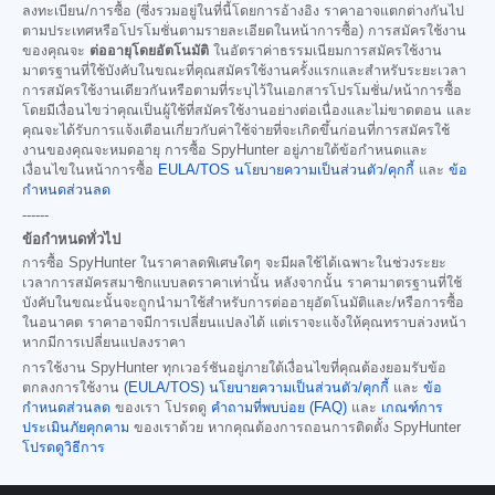
ลงทะเบียน/การซื้อ (ซึ่งรวมอยู่ในที่นี้โดยการอ้างอิง ราคาอาจแตกต่างกันไป
ตามประเทศหรือโปรโมชั่นตามรายละเอียดในหน้าการซื้อ) การสมัครใช้งาน
ของคุณจะ
ต่ออายุโดยอัตโนมัติ
ในอัตราค่าธรรมเนียมการสมัครใช้งาน
มาตรฐานที่ใช้บังคับในขณะที่คุณสมัครใช้งานครั้งแรกและสำหรับระยะเวลา
การสมัครใช้งานเดียวกันหรือตามที่ระบุไว้ในเอกสารโปรโมชั่น/หน้าการซื้อ
โดยมีเงื่อนไขว่าคุณเป็นผู้ใช้ที่สมัครใช้งานอย่างต่อเนื่องและไม่ขาดตอน และ
คุณจะได้รับการแจ้งเตือนเกี่ยวกับค่าใช้จ่ายที่จะเกิดขึ้นก่อนที่การสมัครใช้
งานของคุณจะหมดอายุ การซื้อ SpyHunter อยู่ภายใต้ข้อกำหนดและ
เงื่อนไขในหน้าการซื้อ
EULA/TOS
นโยบายความเป็นส่วนตัว/คุกกี้
และ
ข้อ
กำหนดส่วนลด
------
ข้อกำหนดทั่วไป
การซื้อ SpyHunter ในราคาลดพิเศษใดๆ จะมีผลใช้ได้เฉพาะในช่วงระยะ
เวลาการสมัครสมาชิกแบบลดราคาเท่านั้น หลังจากนั้น ราคามาตรฐานที่ใช้
บังคับในขณะนั้นจะถูกนำมาใช้สำหรับการต่ออายุอัตโนมัติและ/หรือการซื้อ
ในอนาคต ราคาอาจมีการเปลี่ยนแปลงได้ แต่เราจะแจ้งให้คุณทราบล่วงหน้า
หากมีการเปลี่ยนแปลงราคา
การใช้งาน SpyHunter ทุกเวอร์ชันอยู่ภายใต้เงื่อนไขที่คุณต้องยอมรับข้อ
ตกลงการใช้งาน
(EULA/TOS)
นโยบายความเป็นส่วนตัว/คุกกี้
และ
ข้อ
กำหนดส่วนลด
ของเรา โปรดดู
คำถามที่พบบ่อย (FAQ)
และ
เกณฑ์การ
ประเมินภัยคุกคาม
ของเราด้วย หากคุณต้องการถอนการติดตั้ง SpyHunter
โปรดดูวิธีการ