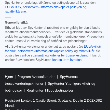
SpyHunter er underlagt vilkårene og betingelsene på kjøpssiden,
EULA/TOS
,
personvern-/informasjonskapsler-policyen
og
rabattvilkårene
.
------
Generelle vilkår
Ethvert kjøp av SpyHunter til rabattert pris er gyldig for den tilbudte
rabatterte abonnementsperioden. Etter det vil gjeldende standardpris
gjelde for automatiske fornyelser og/eller fremtidige kjøp. Prisene kan
endres, men vi vil varsle deg på forhånd om prisendringer.
Alle SpyHunter-versjoner er underlagt at du godtar våre
EULA/vilkår
for bruk
,
personvern-/informasjonskapsler-policy
og
rabattvilkår
. Se
også våre
vanlige spørsmål
og
kriterier for trusselvurdering
. Hvis du
ønsker å avinstallere SpyHunter,
kan du lære hvordan
.
Hjem
Program Avinstaller trinn
SpyHunters
trusselvurderingskriterier
SpyHunter Ytterligere vilkår og
betingelser
RegHunter Tilleggsbetingelser
Registrert kontor: 1 Castle Street, 3. etasje, Dublin 2 D02XD82
Irland.