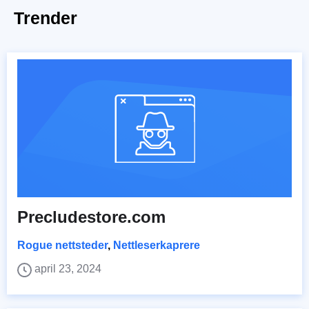
Trender
Precludestore.com
Rogue nettsteder
,
Nettleserkaprere
april 23, 2024