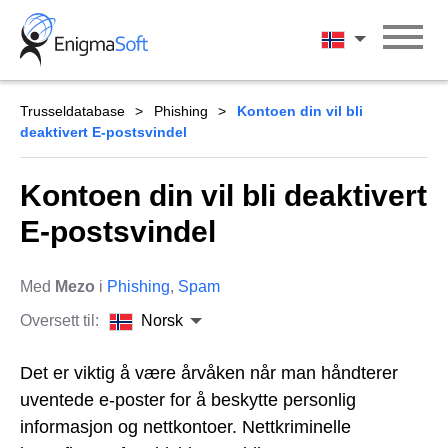
Skip
to
Norsk
content
Trusseldatabase
Phishing
Kontoen din vil bli
deaktivert E-postsvindel
Kontoen din vil bli deaktivert
E-postsvindel
Med
Mezo
i
Phishing
,
Spam
Oversett til:
Norsk
Det er viktig å være årvåken når man håndterer
uventede e-poster for å beskytte personlig
informasjon og nettkontoer. Nettkriminelle