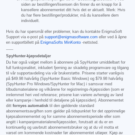
siden av bestillingen/lisensen din finner du en knapp for å
kansellere abonnementet ditt hvis det er aktuelt. Merk: Hvis
du har flere bestillinger/produkter, må du kansellere dem
individuelt.
Hvis du har spørsmål eller problemer, kan du kontakte EnigmaSoft
Support via e-post på
support@enigmasoftware.com
eller ved å åpne
en supportbillett på
EnigmaSofts MinKonto
-nettsted.
------
SpyHunter-kjøpsdetaljer
Du har også valget mellom å abonnere på SpyHunter umiddelbart for
full funksjonalitet, inkludert fjerning av skadelig programvare og tilgang
til vår supportavdeling via vår brukerstøtte. Prisene starter vanligvis
på
$49.98
halvårlig (SpyHunter Basic Windows) og
$79.98
halvårlig
(SpyHunter Pro Windows/SpyHunter for Mac) i samsvar med
tilbudsmaterialene og vilkårene for registrerings-/kjøpssiden (som er
innlemmet heri ved referanse; prisene kan variere avhengig av land
eller kampanje i henhold til detaljene på kjøpssiden). Abonnementet
ditt
fornyes automatisk
til den gjeldende standard
abonnementsavgiften som gjelder på tidspunktet for det opprinnelige
kjøpsabonnementet og for samme abonnementsperiode eller som
angitt i kampanjematerialene/kjøpssiden, forutsatt at du er en
kontinuerlig og uavbrutt abonnementsbruker og at du vil motta et
varsel om kommende kostnader før abonnementet utløper. Kjøp av