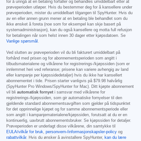
for å unngå at en betaling forfaller og behandles umiddelbart etter at
prøveperioden utløper. Hvis du bestemmer deg for å kansellere under
prøveperioden, mister du umiddelbart tilgangen til SpyHunter. Hvis du
av en eller annen grunn mener at en betaling ble behandlet som du
ikke ønsket å foreta (noe som for eksempel kan skje basert på
systemadministrasjon), kan du også kansellere og motta full refusjon
for betalingen når som helst innen 30 dager etter kjøpsdatoen. Se
Vanlige spørsmål
.
Ved slutten av prøveperioden vil du bli fakturert umiddelbart på
forhånd med prisen og for abonnementsperioden som angitt i
tilbudsmaterialene og vilkårene for registrerings-/kjøpssiden (som er
innlemmet heri ved referanse; prisene kan variere avhengig av land
eller kampanje per kjøpssidedetaljer) hvis du ikke har kansellert
abonnementet i tide. Prisen starter vanligvis på
$79.98
halvårlig
(SpyHunter Pro Windows/SpyHunter for Mac). Ditt kjøpte abonnement
vil bli
automatisk fornyet
i samsvar med vilkårene for
registrerings-/kjøpssiden, som gir automatiske fornyelser til den
gjeldende standard abonnementsavgiften som gjelder på tidspunktet
for det opprinnelige kjøpet og for samme abonnementsperiode eller
som angitt i kampanjematerialene/kjøpssiden, forutsatt at du er en
kontinuerlig, uavbrutt abonnementsbruker. Se kjøpssiden for detaljer.
Prøveperioden er underlagt disse vilkårene, din samtykke til
EULA/vilkår for bruk
,
personvern-/informasjonskapsler-policy
og
rabattvilkår
. Hvis du ønsker å avinstallere SpyHunter,
kan du lære