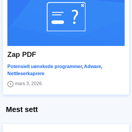
Zap PDF
Potensielt uønskede programmer
,
Adware
,
Nettleserkaprere
mars 3, 2026
Mest sett