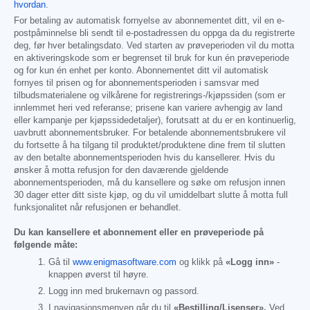
hvordan
.
For betaling av automatisk fornyelse av abonnementet ditt, vil en e-
postpåminnelse bli sendt til e-postadressen du oppga da du registrerte
deg, før hver betalingsdato. Ved starten av prøveperioden vil du motta
en aktiveringskode som er begrenset til bruk for kun én prøveperiode
og for kun én enhet per konto. Abonnementet ditt vil automatisk
fornyes til prisen og for abonnementsperioden i samsvar med
tilbudsmaterialene og vilkårene for registrerings-/kjøpssiden (som er
innlemmet heri ved referanse; prisene kan variere avhengig av land
eller kampanje per kjøpssidedetaljer), forutsatt at du er en kontinuerlig,
uavbrutt abonnementsbruker. For betalende abonnementsbrukere vil
du fortsette å ha tilgang til produktet/produktene dine frem til slutten
av den betalte abonnementsperioden hvis du kansellerer. Hvis du
ønsker å motta refusjon for den daværende gjeldende
abonnementsperioden, må du kansellere og søke om refusjon innen
30 dager etter ditt siste kjøp, og du vil umiddelbart slutte å motta full
funksjonalitet når refusjonen er behandlet.
Du kan kansellere et abonnement eller en prøveperiode på
følgende måte:
Gå til
www.enigmasoftware.com
og klikk på
«Logg inn»
-
knappen øverst til høyre.
Logg inn med brukernavn og passord.
I navigasjonsmenyen går du til
«Bestilling/Lisenser».
Ved