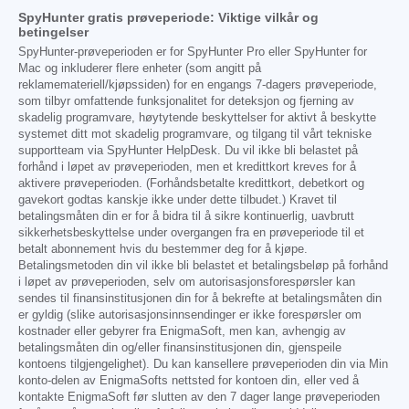
SpyHunter gratis prøveperiode: Viktige vilkår og
betingelser
SpyHunter-prøveperioden er for SpyHunter Pro eller SpyHunter for
Mac og inkluderer flere enheter (som angitt på
reklamemateriell/kjøpssiden) for en engangs 7-dagers prøveperiode,
som tilbyr omfattende funksjonalitet for deteksjon og fjerning av
skadelig programvare, høytytende beskyttelser for aktivt å beskytte
systemet ditt mot skadelig programvare, og tilgang til vårt tekniske
supportteam via SpyHunter HelpDesk. Du vil ikke bli belastet på
forhånd i løpet av prøveperioden, men et kredittkort kreves for å
aktivere prøveperioden. (Forhåndsbetalte kredittkort, debetkort og
gavekort godtas kanskje ikke under dette tilbudet.) Kravet til
betalingsmåten din er for å bidra til å sikre kontinuerlig, uavbrutt
sikkerhetsbeskyttelse under overgangen fra en prøveperiode til et
betalt abonnement hvis du bestemmer deg for å kjøpe.
Betalingsmetoden din vil ikke bli belastet et betalingsbeløp på forhånd
i løpet av prøveperioden, selv om autorisasjonsforespørsler kan
sendes til finansinstitusjonen din for å bekrefte at betalingsmåten din
er gyldig (slike autorisasjonsinnsendinger er ikke forespørsler om
kostnader eller gebyrer fra EnigmaSoft, men kan, avhengig av
betalingsmåten din og/eller finansinstitusjonen din, gjenspeile
kontoens tilgjengelighet). Du kan kansellere prøveperioden din via Min
konto-delen av EnigmaSofts nettsted for kontoen din, eller ved å
kontakte EnigmaSoft før slutten av den 7 dager lange prøveperioden