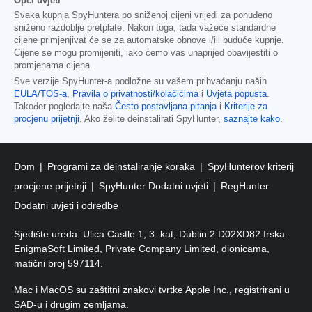
Opći uvjeti
Svaka kupnja SpyHuntera po sniženoj cijeni vrijedi za ponuđeno
sniženo razdoblje pretplate. Nakon toga, tada važeće standardne
cijene primjenjivat će se za automatske obnove i/ili buduće kupnje.
Cijene se mogu promijeniti, iako ćemo vas unaprijed obavijestiti o
promjenama cijena.
Sve verzije SpyHunter-a podložne su vašem prihvaćanju naših
EULA/TOS-a
,
Pravila o privatnosti/kolačićima
i
Uvjeta popusta
.
Također pogledajte naša
Često postavljana pitanja
i
Kriterije za
procjenu prijetnji
. Ako želite deinstalirati SpyHunter,
saznajte kako
.
Dom
Programi za deinstaliranje koraka
SpyHunterov kriterij
procjene prijetnji
SpyHunter Dodatni uvjeti
RegHunter
Dodatni uvjeti i odredbe
Sjedište ureda: Ulica Castle 1, 3. kat, Dublin 2 D02XD82 Irska.
EnigmaSoft Limited, Private Company Limited, dionicama,
matični broj 597114.
Mac i MacOS su zaštitni znakovi tvrtke Apple Inc., registrirani u
SAD-u i drugim zemljama.