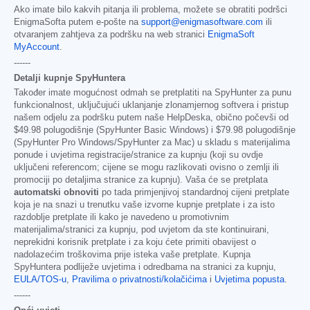
Ako imate bilo kakvih pitanja ili problema, možete se obratiti podršci
EnigmaSofta putem e-pošte na
support@enigmasoftware.com
ili
otvaranjem zahtjeva za podršku na web stranici
EnigmaSoft
MyAccount
.
------
Detalji kupnje SpyHuntera
Također imate mogućnost odmah se pretplatiti na SpyHunter za punu
funkcionalnost, uključujući uklanjanje zlonamjernog softvera i pristup
našem odjelu za podršku putem naše HelpDeska, obično počevši od
$49.98
polugodišnje (SpyHunter Basic Windows) i
$79.98
polugodišnje
(SpyHunter Pro Windows/SpyHunter za Mac) u skladu s materijalima
ponude i uvjetima registracije/stranice za kupnju (koji su ovdje
uključeni referencom; cijene se mogu razlikovati ovisno o zemlji ili
promociji po detaljima stranice za kupnju). Vaša će se pretplata
automatski obnoviti
po tada primjenjivoj standardnoj cijeni pretplate
koja je na snazi u trenutku vaše izvorne kupnje pretplate i za isto
razdoblje pretplate ili kako je navedeno u promotivnim
materijalima/stranici za kupnju, pod uvjetom da ste kontinuirani,
neprekidni korisnik pretplate i za koju ćete primiti obavijest o
nadolazećim troškovima prije isteka vaše pretplate. Kupnja
SpyHuntera podliježe uvjetima i odredbama na stranici za kupnju,
EULA/TOS-u
,
Pravilima o privatnosti/kolačićima
i
Uvjetima popusta
.
------