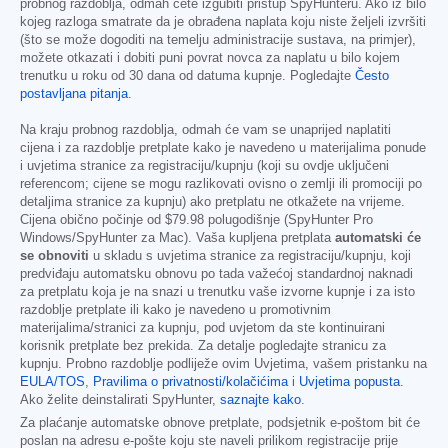
probnog razdoblja, odmah ćete izgubiti pristup SpyHunteru. Ako iz bilo
kojeg razloga smatrate da je obrađena naplata koju niste željeli izvršiti
(što se može dogoditi na temelju administracije sustava, na primjer),
možete otkazati i dobiti puni povrat novca za naplatu u bilo kojem
trenutku u roku od 30 dana od datuma kupnje. Pogledajte
Često
postavljana pitanja
.
Na kraju probnog razdoblja, odmah će vam se unaprijed naplatiti
cijena i za razdoblje pretplate kako je navedeno u materijalima ponude
i uvjetima stranice za registraciju/kupnju (koji su ovdje uključeni
referencom; cijene se mogu razlikovati ovisno o zemlji ili promociji po
detaljima stranice za kupnju) ako pretplatu ne otkažete na vrijeme.
Cijena obično počinje od
$79.98
polugodišnje (SpyHunter Pro
Windows/SpyHunter za Mac). Vaša kupljena pretplata
automatski će
se obnoviti
u skladu s uvjetima stranice za registraciju/kupnju, koji
predviđaju automatsku obnovu po tada važećoj standardnoj naknadi
za pretplatu koja je na snazi u trenutku vaše izvorne kupnje i za isto
razdoblje pretplate ili kako je navedeno u promotivnim
materijalima/stranici za kupnju, pod uvjetom da ste kontinuirani
korisnik pretplate bez prekida. Za detalje pogledajte stranicu za
kupnju. Probno razdoblje podliježe ovim Uvjetima, vašem pristanku na
EULA/TOS
,
Pravilima o privatnosti/kolačićima
i
Uvjetima popusta
.
Ako želite deinstalirati SpyHunter,
saznajte kako
.
Za plaćanje automatske obnove pretplate, podsjetnik e-poštom bit će
poslan na adresu e-pošte koju ste naveli prilikom registracije prije