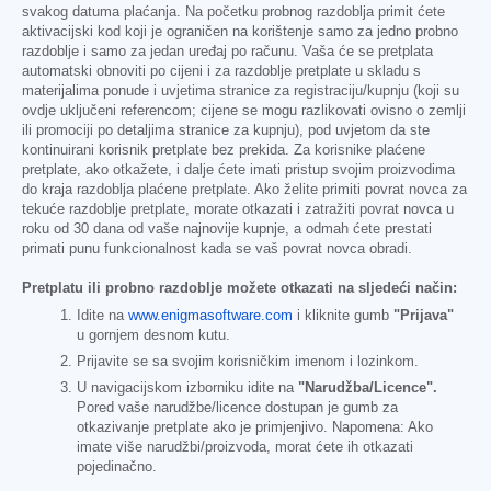
svakog datuma plaćanja. Na početku probnog razdoblja primit ćete
aktivacijski kod koji je ograničen na korištenje samo za jedno probno
razdoblje i samo za jedan uređaj po računu. Vaša će se pretplata
automatski obnoviti po cijeni i za razdoblje pretplate u skladu s
materijalima ponude i uvjetima stranice za registraciju/kupnju (koji su
ovdje uključeni referencom; cijene se mogu razlikovati ovisno o zemlji
ili promociji po detaljima stranice za kupnju), pod uvjetom da ste
kontinuirani korisnik pretplate bez prekida. Za korisnike plaćene
pretplate, ako otkažete, i dalje ćete imati pristup svojim proizvodima
do kraja razdoblja plaćene pretplate. Ako želite primiti povrat novca za
tekuće razdoblje pretplate, morate otkazati i zatražiti povrat novca u
roku od 30 dana od vaše najnovije kupnje, a odmah ćete prestati
primati punu funkcionalnost kada se vaš povrat novca obradi.
Pretplatu ili probno razdoblje možete otkazati na sljedeći način:
Idite na
www.enigmasoftware.com
i kliknite gumb
"Prijava"
u gornjem desnom kutu.
Prijavite se sa svojim korisničkim imenom i lozinkom.
U navigacijskom izborniku idite na
"Narudžba/Licence".
Pored vaše narudžbe/licence dostupan je gumb za
otkazivanje pretplate ako je primjenjivo. Napomena: Ako
imate više narudžbi/proizvoda, morat ćete ih otkazati
pojedinačno.