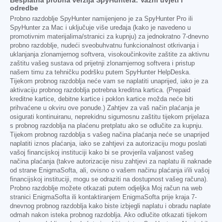
Besplatna probna verzija SpyHuntera: Važni uvjeti i
odredbe
Probno razdoblje SpyHunter namijenjeno je za SpyHunter Pro ili
SpyHunter za Mac i uključuje više uređaja (kako je navedeno u
promotivnim materijalima/stranici za kupnju) za jednokratno 7-dnevno
probno razdoblje, nudeći sveobuhvatnu funkcionalnost otkrivanja i
uklanjanja zlonamjernog softvera, visokoučinkovite zaštite za aktivnu
zaštitu vašeg sustava od prijetnji zlonamjernog softvera i pristup
našem timu za tehničku podršku putem SpyHunter HelpDeska.
Tijekom probnog razdoblja neće vam se naplatiti unaprijed, iako je za
aktivaciju probnog razdoblja potrebna kreditna kartica. (Prepaid
kreditne kartice, debitne kartice i poklon kartice možda neće biti
prihvaćene u okviru ove ponude.) Zahtjev za vaš način plaćanja je
osigurati kontinuiranu, neprekidnu sigurnosnu zaštitu tijekom prijelaza
s probnog razdoblja na plaćenu pretplatu ako se odlučite za kupnju.
Tijekom probnog razdoblja s vašeg načina plaćanja neće se unaprijed
naplatiti iznos plaćanja, iako se zahtjevi za autorizaciju mogu poslati
vašoj financijskoj instituciji kako bi se provjerila valjanost vašeg
načina plaćanja (takve autorizacije nisu zahtjevi za naplatu ili naknade
od strane EnigmaSofta, ali, ovisno o vašem načinu plaćanja i/ili vašoj
financijskoj instituciji, mogu se odraziti na dostupnost vašeg računa).
Probno razdoblje možete otkazati putem odjeljka Moj račun na web
stranici EnigmaSofta ili kontaktiranjem EnigmaSofta prije kraja 7-
dnevnog probnog razdoblja kako biste izbjegli naplatu i obradu naplate
odmah nakon isteka probnog razdoblja. Ako odlučite otkazati tijekom