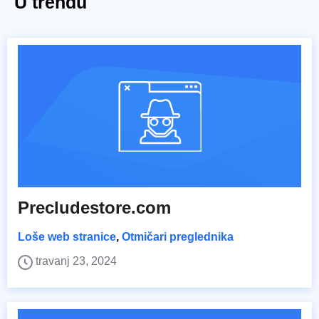
U trendu
Precludestore.com
Loše web stranice
,
Otmičari preglednika
travanj 23, 2024