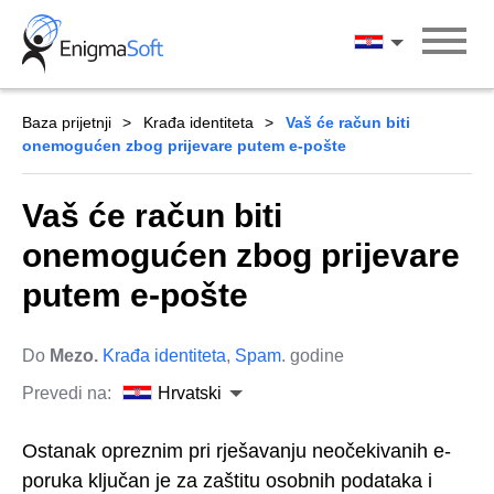
Skip
to
Hrvatski
content
Baza prijetnji
Krađa identiteta
Vaš će račun biti
onemogućen zbog prijevare putem e-pošte
Vaš će račun biti
onemogućen zbog prijevare
putem e-pošte
Do
Mezo.
Krađa identiteta
,
Spam
. godine
Prevedi na:
Hrvatski
Ostanak opreznim pri rješavanju neočekivanih e-
poruka ključan je za zaštitu osobnih podataka i