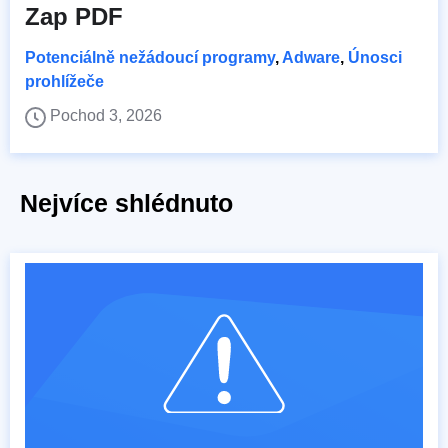
Zap PDF
Potenciálně nežádoucí programy
,
Adware
,
Únosci
prohlížeče
Pochod 3, 2026
Nejvíce shlédnuto