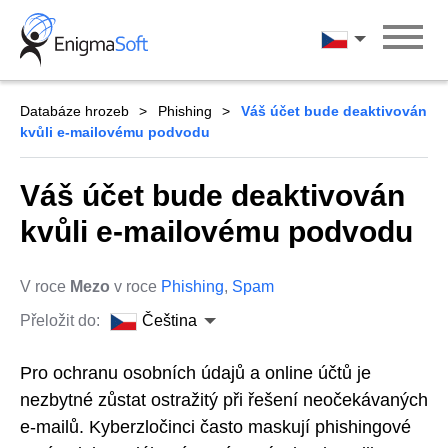
Skip
to
Čeština
content
Databáze hrozeb
Phishing
Váš účet bude deaktivován
kvůli e-mailovému podvodu
Váš účet bude deaktivován
kvůli e-mailovému podvodu
V roce
Mezo
v roce
Phishing
,
Spam
Přeložit do:
Čeština
Pro ochranu osobních údajů a online účtů je
nezbytné zůstat ostražitý při řešení neočekávaných
e-mailů. Kyberzločinci často maskují phishingové