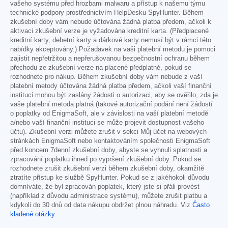
vašeho systému před hrozbami malwaru a přístup k našemu týmu
technické podpory prostřednictvím HelpDesku SpyHunter. Během
zkušební doby vám nebude účtována žádná platba předem, ačkoli k
aktivaci zkušební verze je vyžadována kreditní karta. (Předplacené
kreditní karty, debetní karty a dárkové karty nemusí být v rámci této
nabídky akceptovány.) Požadavek na vaši platební metodu je pomoci
zajistit nepřetržitou a nepřerušovanou bezpečnostní ochranu během
přechodu ze zkušební verze na placené předplatné, pokud se
rozhodnete pro nákup. Během zkušební doby vám nebude z vaší
platební metody účtována žádná platba předem, ačkoli vaší finanční
instituci mohou být zaslány žádosti o autorizaci, aby se ověřilo, zda je
vaše platební metoda platná (takové autorizační podání není žádostí
o poplatky od EnigmaSoft, ale v závislosti na vaší platební metodě
a/nebo vaší finanční instituci se může projevit dostupnost vašeho
účtu). Zkušební verzi můžete zrušit v sekci Můj účet na webových
stránkách EnigmaSoft nebo kontaktováním společnosti EnigmaSoft
před koncem 7denní zkušební doby, abyste se vyhnuli splatnosti a
zpracování poplatku ihned po vypršení zkušební doby. Pokud se
rozhodnete zrušit zkušební verzi během zkušební doby, okamžitě
ztratíte přístup ke službě SpyHunter. Pokud se z jakéhokoli důvodu
domníváte, že byl zpracován poplatek, který jste si přáli provést
(například z důvodu administrace systému), můžete zrušit platbu a
kdykoli do 30 dnů od data nákupu obdržet plnou náhradu. Viz
Často
kladené otázky
.