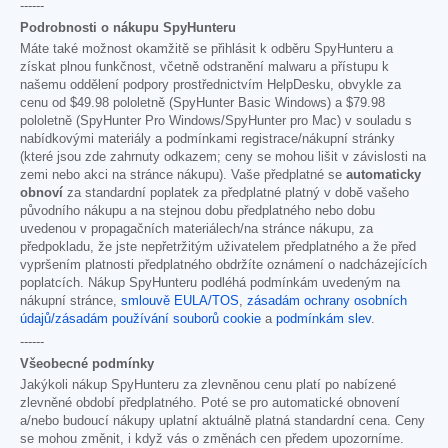
------
Podrobnosti o nákupu SpyHunteru
Máte také možnost okamžitě se přihlásit k odběru SpyHunteru a
získat plnou funkčnost, včetně odstranění malwaru a přístupu k
našemu oddělení podpory prostřednictvím HelpDesku, obvykle za
cenu od
$49.98
pololetně (SpyHunter Basic Windows) a
$79.98
pololetně (SpyHunter Pro Windows/SpyHunter pro Mac) v souladu s
nabídkovými materiály a podmínkami registrace/nákupní stránky
(které jsou zde zahrnuty odkazem; ceny se mohou lišit v závislosti na
zemi nebo akci na stránce nákupu). Vaše předplatné se
automaticky
obnoví
za standardní poplatek za předplatné platný v době vašeho
původního nákupu a na stejnou dobu předplatného nebo dobu
uvedenou v propagačních materiálech/na stránce nákupu, za
předpokladu, že jste nepřetržitým uživatelem předplatného a že před
vypršením platnosti předplatného obdržíte oznámení o nadcházejících
poplatcích. Nákup SpyHunteru podléhá podmínkám uvedeným na
nákupní stránce,
smlouvě EULA/TOS
,
zásadám ochrany osobních
údajů/zásadám používání souborů cookie
a
podmínkám slev
.
------
Všeobecné podmínky
Jakýkoli nákup SpyHunteru za zlevněnou cenu platí po nabízené
zlevněné období předplatného. Poté se pro automatické obnovení
a/nebo budoucí nákupy uplatní aktuálně platná standardní cena. Ceny
se mohou změnit, i když vás o změnách cen předem upozorníme.