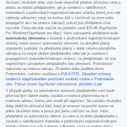
Na konci zkušební doby vám bude okamžitě předem účtována cena a
platba za období předplatného, jak je uvedeno v nabídkových
materiálech a podmínkách registrační/nákupní stránky (které jsou zde
zahrnuty odkazem; ceny se mohou lišit v závislosti na zemi nebo
propagační akci na stránce nákupu), pokud jste předplatné včas
nezrušili. Cena obvykle začíná na pololetní ceně
$79.98
(SpyHunter
Pro Windows/SpyHunter pro Mac). Vámi zakoupené předplatné bude
automaticky obnoveno
v souladu s podmínkami registrační/nákupní
stránky, které stanoví automatické obnovení za aktuálně platný
standardní poplatek za předplatné platný v době vašeho původního
nákupu a za stejné období předplatného nebo jak je uvedeno v
propagačních materiálech/nákupní stránce, za předpokladu, že jste
nepřetržitým uživatelem předplatného bez přerušení. Podrobnosti
naleznete na stránce nákupu. Zkušební doba podléhá těmto
Podmínkám, vašemu souhlasu s
EULA/TOS
,
Zásadám ochrany
osobních údajů/zásadám používání souborů cookie
a
Podmínkám
slev
. Pokud chcete SpyHunter odinstalovat,
přečtěte si jak
.
V případě platby za automatické obnovení předplatného vám bude
před každým datem platby zaslána e-mailová připomínka na e-
mailovou adresu, kterou jste uvedli při registraci. Na začátku zkušební
doby obdržíte aktivační kód, který je omezen na použití pouze na
jednu zkušební dobu a pouze pro jedno zařízení na účet. Vaše
předplatné se automaticky obnoví za cenu a na dobu předplatného v
souladu s nabídkovými materiály a podmínkami registrační/nákupní
stránky (které jsou zde zahrnuty odkazem; ceny se mohou lišit v