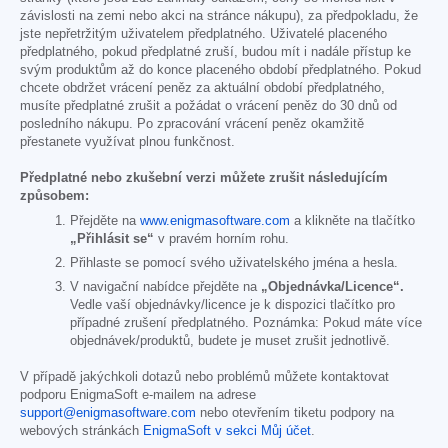
závislosti na zemi nebo akci na stránce nákupu), za předpokladu, že
jste nepřetržitým uživatelem předplatného. Uživatelé placeného
předplatného, pokud předplatné zruší, budou mít i nadále přístup ke
svým produktům až do konce placeného období předplatného. Pokud
chcete obdržet vrácení peněz za aktuální období předplatného,
musíte předplatné zrušit a požádat o vrácení peněz do 30 dnů od
posledního nákupu. Po zpracování vrácení peněz okamžitě
přestanete využívat plnou funkčnost.
Předplatné nebo zkušební verzi můžete zrušit následujícím
způsobem:
Přejděte na
www.enigmasoftware.com
a klikněte na tlačítko
„Přihlásit se“
v pravém horním rohu.
Přihlaste se pomocí svého uživatelského jména a hesla.
V navigační nabídce přejděte na
„Objednávka/Licence“.
Vedle vaší objednávky/licence je k dispozici tlačítko pro
případné zrušení předplatného. Poznámka: Pokud máte více
objednávek/produktů, budete je muset zrušit jednotlivě.
V případě jakýchkoli dotazů nebo problémů můžete kontaktovat
podporu EnigmaSoft e-mailem na adrese
support@enigmasoftware.com
nebo otevřením tiketu podpory na
webových stránkách
EnigmaSoft v sekci Můj účet
.