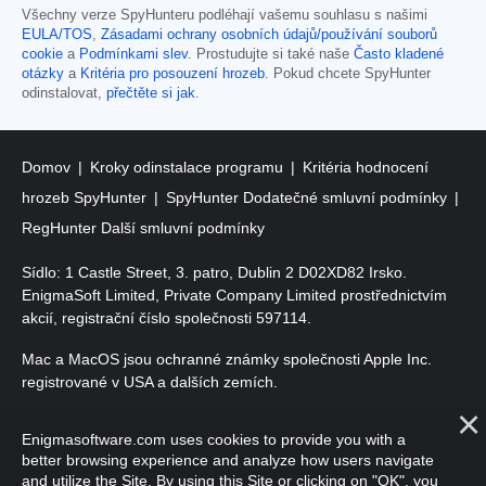
Všechny verze SpyHunteru podléhají vašemu souhlasu s našimi
EULA/TOS
,
Zásadami ochrany osobních údajů/používání souborů
cookie
a
Podmínkami slev
. Prostudujte si také naše
Často kladené
otázky
a
Kritéria pro posouzení hrozeb
. Pokud chcete SpyHunter
odinstalovat,
přečtěte si jak
.
Domov
Kroky odinstalace programu
Kritéria hodnocení
hrozeb SpyHunter
SpyHunter Dodatečné smluvní podmínky
RegHunter Další smluvní podmínky
Sídlo: 1 Castle Street, 3. patro, Dublin 2 D02XD82 Irsko.
EnigmaSoft Limited, Private Company Limited prostřednictvím
akcií, registrační číslo společnosti 597114.
Mac a MacOS jsou ochranné známky společnosti Apple Inc.
registrované v USA a dalších zemích.
Copyright 2016-
2026
. EnigmaSoft Ltd. Všechna práva
Enigmasoftware.com uses cookies to provide you with a
vyhrazena.
better browsing experience and analyze how users navigate
and utilize the Site. By using this Site or clicking on "OK", you