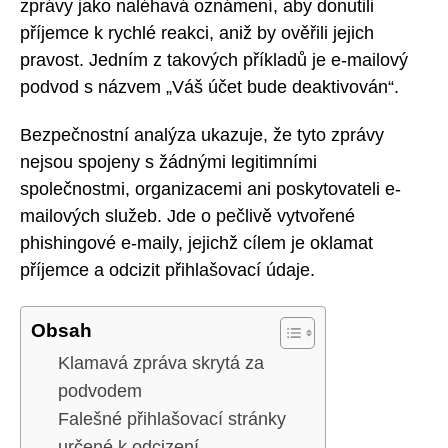
zprávy jako naléhavá oznámení, aby donutili
příjemce k rychlé reakci, aniž by ověřili jejich
pravost. Jedním z takových příkladů je e-mailový
podvod s názvem „Váš účet bude deaktivován“.
Bezpečnostní analýza ukazuje, že tyto zprávy
nejsou spojeny s žádnými legitimními
společnostmi, organizacemi ani poskytovateli e-
mailových služeb. Jde o pečlivě vytvořené
phishingové e-maily, jejichž cílem je oklamat
příjemce a odcizit přihlašovací údaje.
Obsah
Klamavá zpráva skrytá za
podvodem
Falešné přihlašovací stránky
určené k odcizení