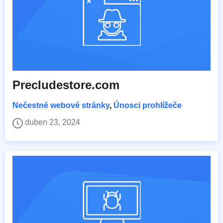
Precludestore.com
Nečestné webové stránky
,
Únosci prohlížeče
duben 23, 2024