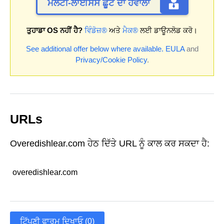
ਮਲਟੀ-ਲਾਈਸੈਂਸ ਛੂਟ ਦਾ ਹਵਾਲਾ
ਤੁਹਾਡਾ OS ਨਹੀਂ ਹੈ?
ਵਿੰਡੋਜ਼®
ਅਤੇ
ਮੈਕ®
ਲਈ ਡਾਊਨਲੋਡ ਕਰੋ।
See additional offer below where available.
EULA
and
Privacy/Cookie Policy
.
URLs
Overedishlear.com ਹੇਠ ਦਿੱਤੇ URL ਨੂੰ ਕਾਲ ਕਰ ਸਕਦਾ ਹੈ:
overedishlear.com
ਟਿੱਪਣੀ ਫਾਰਮ ਦਿਖਾਓ (0)