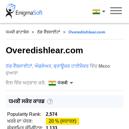
Skip
to
पंजाबी
content
ਧਮਕੀ ਡਾਟਾਬੇਸ
ਠੱਗ ਵੈੱਬਸਾਈਟਾਂ
Overedishlear.com
Overedishlear.com
ਠੱਗ ਵੈੱਬਸਾਈਟਾਂ
,
ਐਡਵੇਅਰ
,
ਬ੍ਰਾਊਜ਼ਰ ਹਾਈਜੈਕਰ
ਵਿੱਚ
Mezo
ਦੁਆਰਾ
ਇਸ ਵਿੱਚ ਅਨੁਵਾਦ ਕਰੋ:
पंजाबी
ਧਮਕੀ ਸਕੋਰ ਕਾਰਡ
?
Popularity Rank:
2,574
ਖਤਰੇ ਦਾ ਪੱਧਰ:
20 % (ਸਧਾਰਣ)
ਸੰਕਰਮਿਤ ਕੰਪਿਊਟਰ:
1,133