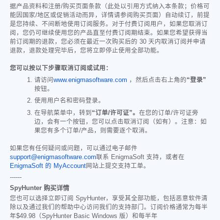
据产品资料和注册/购买页面条款（此处以引用方式纳入本条款；价格可
能因国家/地区或促销活动而异，详情请参阅购买页面）自动续订，前提
是您持续、不间断地使用订阅服务。对于付费订阅用户，如果您取消订
阅，您仍可继续使用您的产品直至付费订阅期结束。如果您希望获得当
前订阅期的退款，您必须在最近一次购买后的 30 天内取消订阅并申请
退款，退款处理完毕后，您将立即停止使用全部功能。
您可以按以下步骤取消订阅或试用：
请访问
www.enigmasoftware.com
，然后点击右上角的
“登录”
按钮。
使用用户名和密码登录。
在导航菜单中，转到
“订单/许可证”。
在您的订单/许可证旁
边，会有一个按钮，您可以点击取消订阅（如有）。注意：如
果您有多个订单/产品，则需要逐个取消。
如果您有任何疑问或问题，可以通过电子邮件
support@enigmasoftware.com
联系 EnigmaSoft 支持，或者在
EnigmaSoft 的 MyAccount
网站上提交支持工单。
------
SpyHunter 购买详情
您也可以选择立即订阅 SpyHunter，享受其全部功能，包括恶意软件清
除以及通过我们的帮助中心访问我们的支持部门。订阅价格通常为每半
年
$49.98
（SpyHunter Basic Windows 版）和每半年