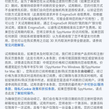
付款方式，是为了确保您在从试用版过渡到付费订阅（如果您决定购
买）期间，能够持续获得不间断的安全保护。试用期间，您的付款方式
不会被预先扣款，但我们会向您的金融机构发送授权请求，以验证您的
付款方式是否有效（此类授权请求并非 EnigmaSoft 收取费用，但根据
您的付款方式和/或金融机构的不同，可能会影响您的账户可用性）。您
可以在 7 天试用期结束前，通过 EnigmaSoft 网站的“我的账户”部分取
消试用，或联系 EnigmaSoft，以避免试用期结束后立即产生费用。如
果您在试用期内取消，您将立即失去 SpyHunter 的访问权限。如果您因
任何原因（例如系统管理等原因）认为系统收取了您不希望支付的费
用，您也可以在购买费用之日起 30 天内取消并获得全额退款。请参阅
常见问题解答
。
试用期结束后，如果您未及时取消订阅，我们将立即按产品资料和注册/
购买页面条款（此处引用并入本条款；价格可能因国家/地区或促销活动
而异，详情请见购买页面）中规定的价格和订阅期限向您收取费用。价
格通常起价为每半年
$79.98
（SpyHunter Pro Windows 版/SpyHunter
for Mac 版）。您购买的订阅将根据注册/购买页面条款
自动续订
，续订
价格为首次购买时适用的标准订阅费，续订期限与首次购买时相同，或
如促销资料/购买页面中所述，前提是您是连续不间断的订阅用户。详情
请参阅购买页面。试用须遵守本条款、您同意的最终用户
许可协议/服务
条款
、
隐私/Cookie 政策
和
折扣条款
。如果您想卸载 SpyHunter，请点
击此处
了解如何操作
。
为确保您的订阅自动续订，我们会在每次付款日期前向您注册时提供的
邮箱地址发送付款提醒。试用开始时，您将收到一个激活码，该激活码
仅限用于一次试用，且每个账户仅限在一台设备上使用。您的订阅将根