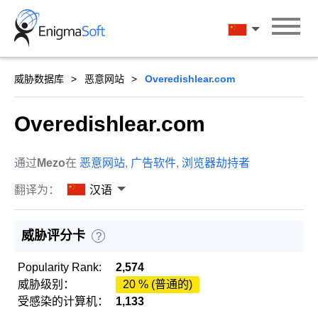
Skip
to
汉语
content
威胁数据库
恶意网站
Overedishlear.com
Overedishlear.com
通过
Mezo
在
恶意网站
,
广告软件
,
浏览器劫持者
翻译为：
汉语
威胁评分卡
?
Popularity Rank:
2,574
威胁级别：
20 % (普通的)
受感染的计算机：
1,133