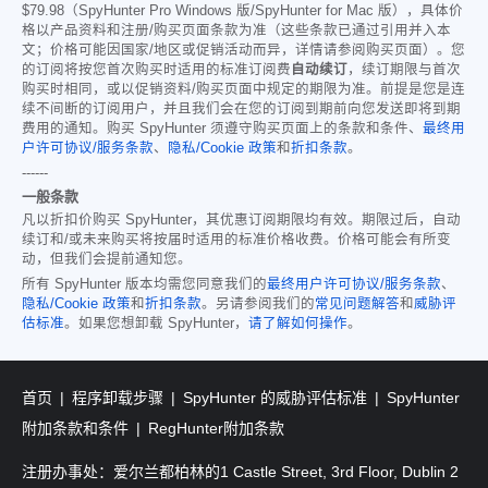
$79.98
（SpyHunter Pro Windows 版/SpyHunter for Mac 版），具体价
格以产品资料和注册/购买页面条款为准（这些条款已通过引用并入本
文；价格可能因国家/地区或促销活动而异，详情请参阅购买页面）。您
的订阅将按您首次购买时适用的标准订阅费
自动续订
，续订期限与首次
购买时相同，或以促销资料/购买页面中规定的期限为准。前提是您是连
续不间断的订阅用户，并且我们会在您的订阅到期前向您发送即将到期
费用的通知。购买 SpyHunter 须遵守购买页面上的条款和条件、
最终用
户许可协议/服务条款
、
隐私/Cookie 政策
和
折扣条款
。
------
一般条款
凡以折扣价购买 SpyHunter，其优惠订阅期限均有效。期限过后，自动
续订和/或未来购买将按届时适用的标准价格收费。价格可能会有所变
动，但我们会提前通知您。
所有 SpyHunter 版本均需您同意我们的
最终用户许可协议/服务条款
、
隐私/Cookie 政策
和
折扣条款
。另请参阅我们的
常见问题解答
和
威胁评
估标准
。如果您想卸载 SpyHunter，
请了解如何操作
。
首页
程序卸载步骤
SpyHunter 的威胁评估标准
SpyHunter
附加条款和条件
RegHunter附加条款
注册办事处：爱尔兰都柏林的1 Castle Street, 3rd Floor, Dublin 2