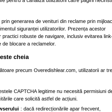
ve pentru a canaliza utilizatorii către pagini necinst
i prin generarea de venituri din reclame prin mijloa
rimentul siguranței utilizatorilor. Prezența acestor
practici robuste de navigare, inclusiv evitarea link-
le de blocare a reclamelor.
 este cheia
toare precum Overedishlear.com, utilizatorii ar tr
estele CAPTCHA legitime nu necesită permisiuni d
tările care solicită astfel de acțiuni.
wserului
: dacă redirecționările apar frecvent,