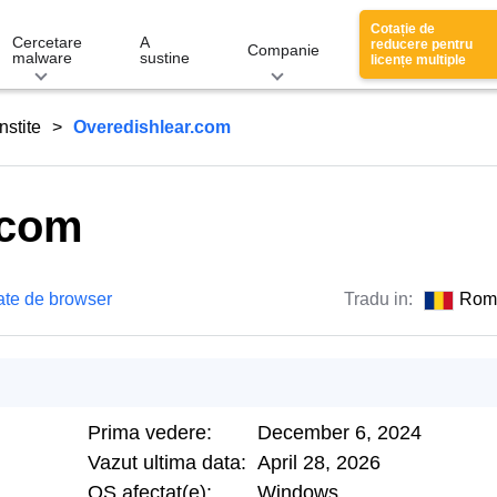
Cotație de
Cercetare
A
reducere pentru
Companie
malware
sustine
licențe multiple
nstite
Overedishlear.com
.com
ate de browser
Tradu in:
Rom
Prima vedere:
December 6, 2024
Vazut ultima data:
April 28, 2026
OS afectat(e):
Windows