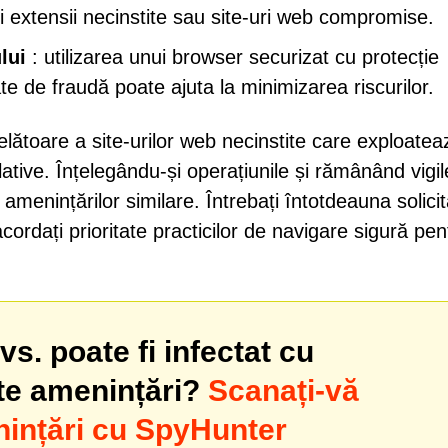
fi extensii necinstite sau site-uri web compromise.
lui
: utilizarea unui browser securizat cu protecție
ate de fraudă poate ajuta la minimizarea riscurilor.
lătoare a site-urilor web necinstite care exploatea
ulative. Înțelegându-și operațiunile și rămânând vigil
 amenințărilor similare. Întrebați întotdeauna solicit
 acordați prioritate practicilor de navigare sigură pen
s. poate fi infectat cu
lte amenințări?
Scanați-vă
ințări cu SpyHunter