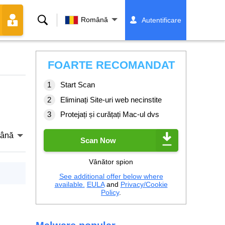
Căutare
Română
Autentificare
FOARTE RECOMANDAT
Start Scan
Eliminați Site-uri web necinstite
Protejați și curățați Mac-ul dvs
ână
Scan Now
Vânător spion
See additional offer below where
available.
EULA
and
Privacy/Cookie
Policy
.