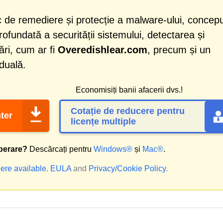
 de remediere și protecție a malware-ului, concep
profundată a securității sistemului, detectarea și
ri, cum ar fi
Overedishlear.com
, precum și un
iduală.
Economisiți banii afacerii dvs.!
Cotație de reducere pentru
ter
licențe multiple
perare?
Descărcați pentru
Windows®
și
Mac®
.
ere available.
EULA
and
Privacy/Cookie Policy
.