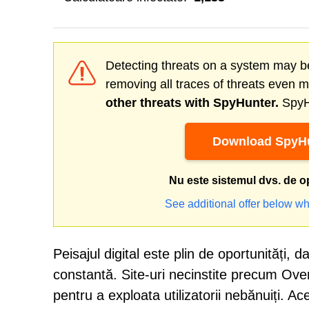
Detecting threats on a system may be
removing all traces of threats even 
other threats with SpyHunter.
SpyHu
Download SpyHu
Nu este sistemul dvs. de o
See additional offer below wh
Peisajul digital este plin de oportunități, 
constantă. Site-uri necinstite precum Over
pentru a exploata utilizatorii nebănuiți. A