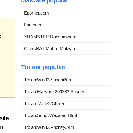
Malware popular
Eporner.com
Fuq.com
d
XHAMSTER Ransomware
CraxsRAT Mobile Malware
Troieni populari
Trojan:Win32/Suschil!rfn
Trojan.Malware.300983.Susgen
Troian: Win32/Cloxer
Trojan:Script/Wacatac.H!ml
site
un
Troian:Win32/Phonzy.A!ml