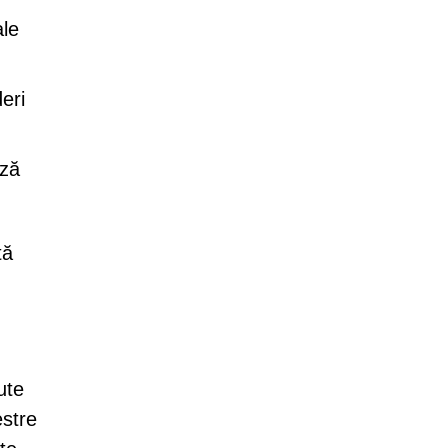
ale
eri
ază
tă
ute
estre