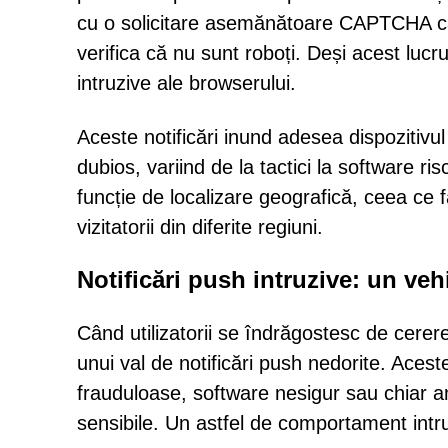
cu o solicitare asemănătoare CAPTCHA car
verifica că nu sunt roboți. Deși acest lucru 
intruzive ale browserului.
Aceste notificări inund adesea dispozitivu
dubios, variind de la tactici la software ris
funcție de localizare geografică, ceea ce fa
vizitatorii din diferite regiuni.
Notificări push intruzive: un vehi
Când utilizatorii se îndrăgostesc de cerer
unui val de notificări push nedorite. Aceste 
frauduloase, software nesigur sau chiar a
sensibile. Un astfel de comportament intr