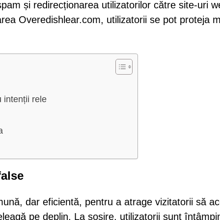
spam și redirecționarea utilizatorilor către site-uri 
rea Overedishlear.com, utilizatorii se pot proteja m
intenții rele
a
false
nă, dar eficientă, pentru a atrage vizitatorii să a
leagă pe deplin. La sosire, utilizatorii sunt întâmpi