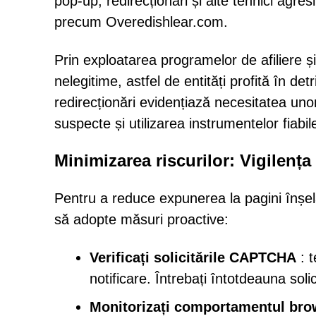
pop-up, redirecționări și alte tehnici agresi
precum Overedishlear.com.
Prin exploatarea programelor de afiliere ș
nelegitime, astfel de entități profită în det
redirecționări evidențiază necesitatea unor 
suspecte și utilizarea instrumentelor fiabi
Minimizarea riscurilor: Vigilența
Pentru a reduce expunerea la pagini înșelă
să adopte măsuri proactive:
Verificați solicitările CAPTCHA
: t
notificare. Întrebați întotdeauna solici
Monitorizați comportamentul bro