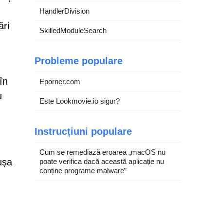
HandlerDivision
ări
SkilledModuleSearch
Probleme populare
în
Eporner.com
u
Este Lookmovie.io sigur?
Instrucțiuni populare
Cum se remediază eroarea „macOS nu
ușa
poate verifica dacă această aplicație nu
conține programe malware”