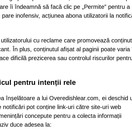
e îi îndeamnă să facă clic pe „Permite” pentru a
pare inofensiv, acțiunea abona utilizatorii la notific
l utilizatorului cu reclame care promovează conținut
cant. În plus, conținutul afișat al paginii poate varia 
ce dificilă prezicerea sau controlul riscurilor pentr
cul pentru intenții rele
ea înșelătoare a lui Overedishlear.com, ei deschid 
notificări pot conține link-uri către site-uri web
menințări concepute pentru a colecta informații
uziv duce adesea la: