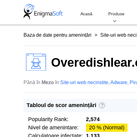
Skip
to
Acasă
Produse
content
Baza de date pentru amenințări
Site-uri web neci
Overedishlear
Până în
Mezo
în
Site-uri web necinstite
,
Adware
,
Pir
Tabloul de scor amenințări
?
Popularity Rank:
2,574
Nivel de amenintare:
20 % (Normal)
Calculatoare infectate:
1,133