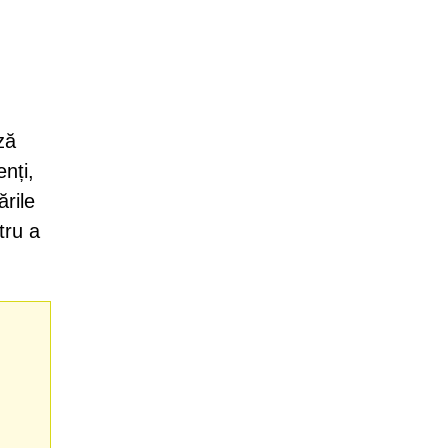
ză
enți,
ările
tru a