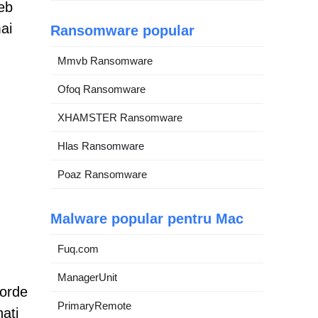
web
ai
Ransomware popular
Mmvb Ransomware
Ofoq Ransomware
XHAMSTER Ransomware
Hlas Ransomware
Poaz Ransomware
Malware popular pentru Mac
Fuq.com
ManagerUnit
corde
PrimaryRemote
nați