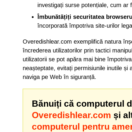
investigați surse potențiale, cum ar 
Îmbunătățiți securitatea browseru
încorporată împotriva site-urilor leg
Overedishlear.com exemplifică natura înșe
încrederea utilizatorilor prin tactici manip
utilizatorii se pot apăra mai bine împotriva
neașteptate, evitați permisiunile inutile și
naviga pe Web în siguranță.
Bănuiți că computerul dv
Overedishlear.com
și a
computerul pentru amen