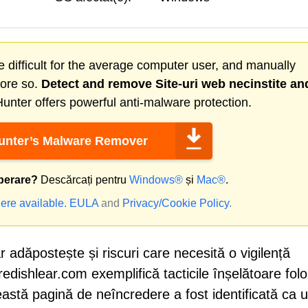
 difficult for the average computer user, and manually
more so.
Detect and remove
Site-uri web necinstite
an
nter offers powerful anti-malware protection.
nter’s Malware Remover
perare?
Descărcați pentru
Windows®
și
Mac®
.
ere available.
EULA
and
Privacy/Cookie Policy
.
dar adăpostește și riscuri care necesită o vigilență
edishlear.com exemplifică tacticile înșelătoare folo
ceastă pagină de neîncredere a fost identificată ca 