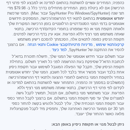
כהפניה; המחירים עשויים להשתנות בהתאם למדינה או למבצע לפי פרטי דף
הרכישה) אם לא ביטלת בזמן. המחירים מתחילים בדרך כלל ב-
$79.98
מדי
חצי שנה (SpyHunter Pro Windows/SpyHunter עבור Mac). המנוי שרכשת
יחודש אוטומטית
בהתאם לתנאי דף ההרשמה/רכישה, המספקים חידושים
אוטומטיים בדמי המנוי הסטנדרטיים הרלוונטיים בזמן הרכישה המקורית שלך
ולאותה תקופת מנוי או כפי שמפורט בחומרי הקידום/דף הרכישה, בתנאי
שאתה משתמש מנוי רציף וללא הפרעות. אנא עיין בדף הרכישה לפרטים.
תקופת הניסיון כפופה לתנאים אלה, הסכמתך להסכם רישיון משתמש
קרקע/תנאי שימוש
,
מדיניות פרטיות/קובצי Cookie
ותנאי הנחה
. אם ברצונך
להסיר את ההתקנה של SpyHunter,
למד כיצד
.
עבור תשלום עבור חידוש אוטומטי של המנוי שלך, תישלח תזכורת בדוא"ל
לכתובת הדוא"ל שסיפקת בעת ההרשמה לפני כל תאריך תשלום. בתחילת
תקופת הניסיון שלך, תקבל קוד הפעלה המוגבל לשימוש עבור תקופת ניסיון
אחת בלבד ועבור מכשיר אחד בלבד לכל חשבון. המנוי שלך יחודש אוטומטית
במחיר ולתקופת המנוי בהתאם לחומרי ההצעה ולתנאי דף ההרשמה/רכישה
(המשולבים במסמך זה כהפניה; התמחור עשוי להשתנות בהתאם למדינה או
לקידום לפי פרטי דף הרכישה), בתנאי שאתה משתמש מנוי רציף וללא
הפרעות. עבור משתמשי מנוי בתשלום, אם תבטל, תמשיך לקבל גישה
למוצר/ים שלך עד סוף תקופת המנוי בתשלום. אם ברצונך לקבל החזר כספי
עבור תקופת המנוי הנוכחית שלך, עליך לבטל ולהגיש בקשה להחזר כספי
תוך 30 יום ממועד הרכישה האחרונה שלך, ותפסיק מיד לקבל פונקציונליות
מלאה כאשר ההחזר שלך יעובד.
ניתן לבטל מנוי או תקופת ניסיון באופן הבא: