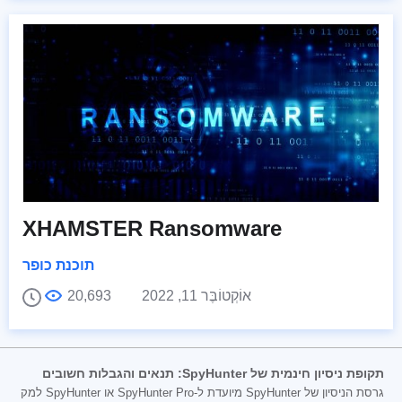
XHAMSTER Ransomware
תוכנת כופר
אוֹקְטוֹבֶּר 11, 2022
20,693
תקופת ניסיון חינמית של SpyHunter: תנאים והגבלות חשובים
גרסת הניסיון של SpyHunter מיועדת ל-SpyHunter Pro או SpyHunter למק