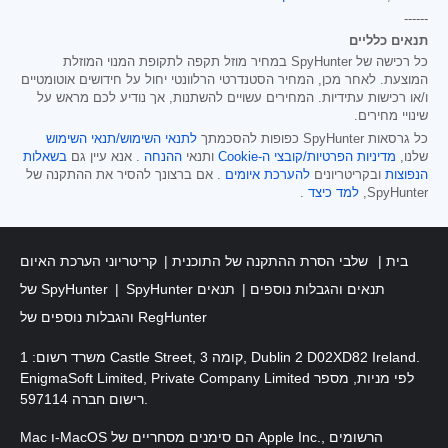
------
תנאים כלליים
כל רכישה של SpyHunter במחיר מוזל תקפה לתקופת המנוי המוזלת
המוצעת. לאחר מכן, המחיר הסטנדרטי הרלוונטי יחול על חידושים אוטומטיים
ו/או רכישות עתידיות. המחירים עשויים להשתנות, אך נודיע לכם מראש על
שינויי מחירים.
כל גרסאות SpyHunter כפופות להסכמתך
לתנאי השימוש/תנאי השימוש
שלנו,
מדיניות הפרטיות/קובצי ה-Cookie
ותנאי
ההנחה
. אנא עיין גם
בשאלות
הנפוצות
ובקריטריונים
להערכת איומים
. אם ברצונך להסיר את ההתקנה של
SpyHunter,
למד כיצד
.
בית
שלבי הסרת ההתקנה של התוכנית
קריטריוני הערכת האיום
SpyHunter תנאים והגבלות נוספים
תנאים
של SpyHunter
והגבלות נוספים של RegHunter
משרד רשום: 1 Castle Street, קומה 3, Dublin 2 D02XD82 Ireland.
EnigmaSoft Limited, Private Company Limited לפי מניות, מספר
רישום חברה 597114.
Mac ו-MacOS הם סימנים מסחריים של Apple Inc., הרשומים