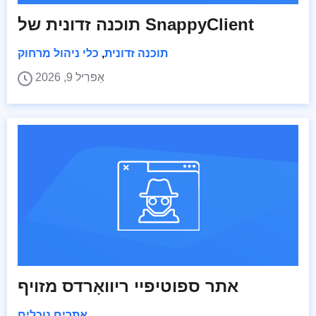
תוכנה זדונית של SnappyClient
תוכנה זדונית
,
כלי ניהול מרחוק
אַפּרִיל 9, 2026
אתר ספוטיפיי ריוואָרדס מזויף
אתרים נוכלים