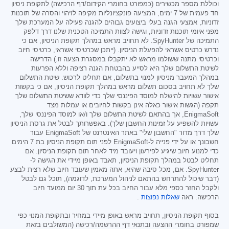
וכוללת מספר מכשירים (כמפורט בחומרי הקידום/דף הרכישה) לתקופת ניסיון
חד פעמית של 7 ימים, המציעה פונקציונליות מקיפה לזיהוי והסרה של תוכנות
זדוניות, אמצעי הגנה בעלי ביצועים גבוהים להגנה פעילה על המערכת שלך
מפני איומי תוכנות זדוניות, וגישה לצוות התמיכה הטכנית שלנו דרך דלפק
התמיכה של SpyHunter. לא תחויב מראש במהלך תקופת הניסיון, אם כי
נדרש כרטיס אשראי להפעלת הניסיון. (ייתכן שכרטיסי אשראי, כרטיסי חיוב
וכרטיסי מתנה ששולמו מראש לא יתקבלו במסגרת הצעה זו.) הדרישה
לשיטת התשלום שלך היא לסייע בהבטחת הגנה רציפה וללא הפרעות
במהלך המעבר מניסיון למנוי בתשלום, אם תחליט לרכוש. שיטת התשלום
שלך לא תחויב בסכום תשלום מראש במהלך תקופת הניסיון, אם כי בקשות
אישור עשויות להישלח למוסד הפיננסי שלך כדי לוודא ששיטת התשלום שלך
תקפה (הגשות אישור כאלה אינן בקשות לחיובים או עמלות מצד
EnigmaSoft, אך בהתאם לשיטת התשלום שלך ו/או למוסד הפיננסי שלך,
עשויות להשפיע על זמינות החשבון שלך). באפשרותך לבטל את גרסת הניסיון
שלך דרך מדור "החשבון שלי" באתר האינטרנט של EnigmaSoft עבור
חשבונך או על ידי פנייה ל-EnigmaSoft לפני תום תקופת הניסיון בת 7 הימים
כדי למנוע חיוב שיגיע לפירעון ויעובד מיד לאחר תום תקופת הניסיון. אם
תחליט לבטל במהלך תקופת הניסיון, תאבד באופן מיידי את הגישה ל-
SpyHunter. אם, מכל סיבה שהיא, אתה מאמין שעובד חיוב שלא רצית לבצע
(דבר שיכול להתרחש בהתאם לניהול המערכת, לדוגמה), תוכל גם לבטל
ולקבל החזר כספי מלא עבור החיוב בכל עת תוך 30 יום ממועד חיוב
הרכישה. ראה
שאלות נפוצות
.
בסוף תקופת הניסיון, תחויב מראש באופן מיידי במחיר ובתקופת המנוי כפי
שמפורט בחומרי ההצעה ובתנאי דף ההרשמה/רכישה (המשולבים בזאת