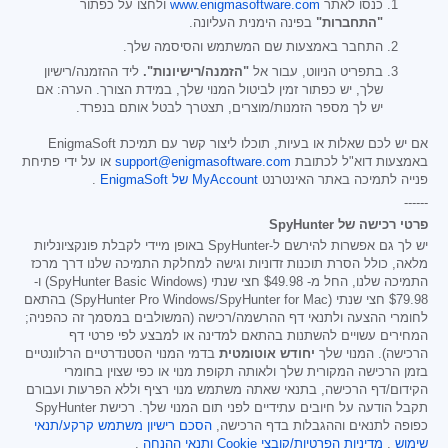
כנסו לאתר
www.enigmasoftware.com
ולחצו על כפתור
"התחברות"
בפינה הימנית העליונה.
התחבר באמצעות שם המשתמש והסיסמה שלך.
בתפריט הניווט, עבור אל
"הזמנה/רישיונות".
ליד ההזמנה/רישיון
שלך, יש כפתור זמין לביטול המנוי שלך, במידת הצורך. הערה: אם
יש לך מספר הזמנות/מוצרים, תצטרך לבטל אותם בנפרד.
אם יש לכם שאלות או בעיות, תוכלו ליצור קשר עם תמיכת EnigmaSoft
באמצעות דוא"ל לכתובת
support@enigmasoftware.com
או על ידי פתיחת
פנייה לתמיכה באתר האינטרנט
MyAccount של EnigmaSoft
.
------
פרטי רכישה של SpyHunter
יש לך גם אפשרות להירשם ל-SpyHunter באופן מיידי לקבלת פונקציונליות
מלאה, כולל הסרת תוכנות זדוניות וגישה למחלקת התמיכה שלנו דרך מרכז
התמיכה שלנו, החל מ-
$49.98
חצי שנתי (SpyHunter Basic Windows) ו-
$79.98
חצי שנתי (SpyHunter Pro Windows/SpyHunter for Mac) בהתאם
לחומרי ההצעה ולתנאי דף ההרשמה/רכישה (המשולבים במסמך זה כהפניה;
המחירים עשויים להשתנות בהתאם למדינה או למבצע לפי פרטי דף
הרכישה). המנוי שלך
יחודש אוטומטית
בדמי המנוי הסטנדרטיים הרלוונטיים
בזמן הרכישה המקורית שלך ולאותה תקופת מנוי או כפי שצוין בחומרי
הקידום/דף הרכישה, בתנאי שאתה משתמש מנוי רציף וללא הפרעות ועבורם
תקבל הודעה על חיובים עתידיים לפני תום המנוי שלך. רכישת SpyHunter
כפופה לתנאים וההגבלות בדף הרכישה,
הסכם רישיון משתמש קרקע/תנאי
שימוש
,
מדיניות הפרטיות/קובצי Cookie
ותנאי ההנחה
.