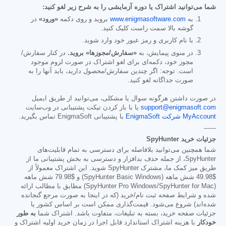
شما می‌توانید اشتراک یا دوره آزمایشی را به شرح زیر لغو کنید:
به
www.enigmasoftware.com
بروید و روی دکمه
«ورود»
در
گوشه بالا سمت راست کلیک کنید.
با نام کاربری و رمز عبور خود وارد شوید.
در منوی پیمایش، به
«سفارش/مجوزها» بروید.
در کنار سفارش/
مجوز خود، دکمه‌ای برای لغو اشتراک در صورت لزوم موجود
است. توجه: اگر چندین سفارش/محصول دارید، باید آنها را به
صورت جداگانه لغو کنید.
در صورت داشتن هرگونه سوال یا مشکلی، می‌توانید از طریق ایمیل
support@enigmasoft.com
یا با باز کردن تیکت پشتیبانی در وب‌سایت
MyAccount شرکت EnigmaSoft
با پشتیبانی EnigmaSoft تماس بگیرید.
------
جزئیات خرید SpyHunter
شما همچنین می‌توانید بلافاصله برای دسترسی به تمام قابلیت‌های
SpyHunter، از جمله حذف بدافزار و دسترسی به بخش پشتیبانی ما از
طریق میز کمک ما، مشترک SpyHunter شوید. این اشتراک معمولاً از
$49.98
شش ماهه (SpyHunter Basic Windows) و
$79.98
شش ماهه
(SpyHunter Pro Windows/SpyHunter for Mac) مطابق با مطالب ارائه
شده و شرایط صفحه ثبت نام/خرید (که در اینجا به صورت مرجع گنجانده
شده‌اند) شروع می‌شود. قیمت‌گذاری ممکن است بر اساس کشور یا
جزئیات صفحه خرید، بسته به تبلیغات، متفاوت باشد. اشتراک شما
به طور
خودکار
با هزینه اشتراک استاندارد قابل اجرا در زمان خرید اولیه اشتراک و