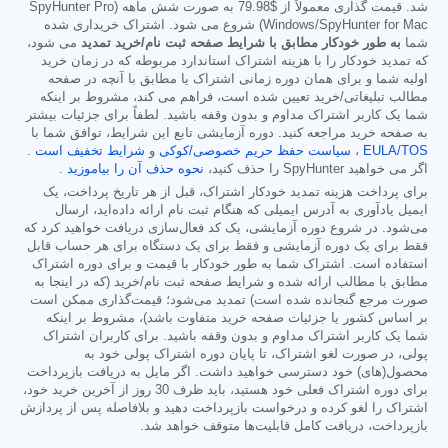
شد. قیمت گذاری معمولاً از
$79.98
به صورت شش ماهه (SpyHunter Pro
Windows/SpyHunter for Mac) شروع می شود. اشتراک خریداری شده
شما
به طور خودکار مطابق با شرایط صفحه ثبت نام/خرید تمدید
می شود،
که تمدید خودکار را با هزینه اشتراک استاندارد مربوطه که در زمان خرید
اولیه شما و برای همان دوره زمانی اشتراک یا مطابق با آنچه در صفحه
مطالب تبلیغاتی/خرید تعیین شده است، فراهم می کند، مشروط بر اینکه
شما یک کاربر اشتراک مداوم و بدون وقفه باشید. لطفاً برای جزئیات بیشتر
به صفحه خرید مراجعه کنید. دوره آزمایشی تابع این شرایط، توافق شما با
EULA/TOS
،
سیاست حفظ حریم خصوصی/کوکی
و
شرایط تخفیف است
.
اگر می خواهید SpyHunter را حذف کنید،
نحوه حذف آن را بیاموزید
.
برای پرداخت هزینه تمدید خودکار اشتراک، قبل از هر تاریخ پرداخت، یک
ایمیل یادآوری به آدرس ایمیلی که هنگام ثبت نام ارائه داده‌اید، ارسال
می‌شود. در شروع دوره آزمایشی، یک کد فعال‌سازی دریافت خواهید کرد که
فقط برای یک دوره آزمایشی و فقط برای یک دستگاه برای هر حساب قابل
استفاده است. اشتراک شما به طور خودکار با قیمت و برای دوره اشتراک
مطابق با مطالب ارائه شده و شرایط صفحه ثبت نام/خرید (که در اینجا به
صورت مرجع گنجانده شده است) تمدید می‌شود؛ قیمت‌گذاری ممکن است
بر اساس کشور یا جزئیات صفحه خرید متفاوت باشد)، مشروط بر اینکه
شما یک کاربر اشتراک مداوم و بدون وقفه باشید. برای کاربران اشتراک
پولی، در صورت لغو اشتراک، تا پایان دوره اشتراک پولی خود به
محصول(های) خود دسترسی خواهید داشت. اگر مایل به دریافت بازپرداخت
برای دوره اشتراک فعلی خود هستید، باید ظرف 30 روز از آخرین خرید خود،
اشتراک را لغو کرده و درخواست بازپرداخت دهید و بلافاصله پس از پردازش
بازپرداخت، دریافت کامل قابلیت‌ها متوقف خواهد شد.