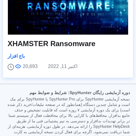
XHAMSTER Ransomware
باج افزار
اکتبر 11, 2022
20,693
دوره آزمایشی رایگان SpyHunter: شرایط و ضوابط مهم
نسخه آزمایشی SpyHunter برای SpyHunter Pro یا SpyHunter برای مک
است و شامل چندین دستگاه (همانطور که در صفحه تبلیغات/خرید ذکر شده
است) برای یک دوره آزمایشی ۷ روزه است که قابلیت تشخیص و حذف
جامع بدافزار، محافظ‌های با کارایی بالا برای محافظت فعال از سیستم شما
در برابر تهدیدات بدافزار و دسترسی به تیم پشتیبانی فنی ما از طریق
SpyHunter HelpDesk را ارائه می‌دهد. در طول دوره آزمایشی، هزینه‌ای از
شما دریافت نمی‌شود، اگرچه برای فعال کردن نسخه آزمایشی به کارت