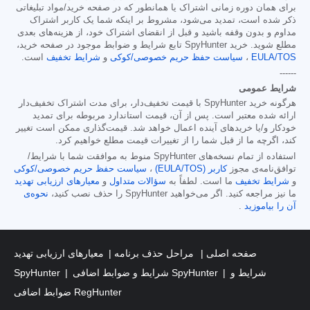
برای همان دوره زمانی اشتراک یا همانطور که در صفحه خرید/مواد تبلیغاتی
ذکر شده است، تمدید می‌شود، مشروط بر اینکه شما یک کاربر اشتراک
مداوم و بدون وقفه باشید و قبل از انقضای اشتراک خود، از هزینه‌های بعدی
مطلع شوید. خرید SpyHunter تابع شرایط و ضوابط موجود در صفحه خرید،
EULA/TOS
،
سیاست حفظ حریم خصوصی/کوکی
و
شرایط تخفیف
است.
------
شرایط عمومی
هرگونه خرید SpyHunter با قیمت تخفیف‌دار، برای مدت اشتراک تخفیف‌دار
ارائه شده معتبر است. پس از آن، قیمت استاندارد مربوطه برای تمدید
خودکار و/یا خریدهای آینده اعمال خواهد شد. قیمت‌گذاری ممکن است تغییر
کند، اگرچه ما از قبل شما را از تغییرات قیمت مطلع خواهیم کرد.
استفاده از تمام نسخه‌های SpyHunter منوط به موافقت شما با شرایط/
توافق‌نامه‌ی مجوز
کاربر (EULA/TOS)
،
سیاست حفظ حریم خصوصی/کوکی
و
شرایط تخفیف
ما است. لطفاً به
سؤالات متداول
و
معیارهای ارزیابی تهدید
ما نیز مراجعه کنید. اگر می‌خواهید SpyHunter را حذف نصب کنید،
نحوه‌ی
آن را بیاموزید
.
صفحه اصلی
مراحل حذف برنامه
معیارهای ارزیابی تهدید
شرایط و
شرایط و ضوابط اضافی SpyHunter
SpyHunter
ضوابط اضافی RegHunter