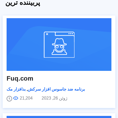
پربیننده ترین
Fuq.com
برنامه ضد جاسوس افزار سرکش
,
بدافزار مک
ژوئن 26, 2023
21,204