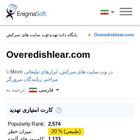
Skip
to
فارسی
content
Overedishlear.com
پایگاه داده تهدید
وب سایت های سرکش
Overedishlear.com
در
وب سایت های سرکش
,
ابزارهای تبلیغاتی
Mezo
تا
مزاحم
,
ربایندگان مرورگر
فارسی
ترجمه به:
کارت امتیازی تهدید
?
Popularity Rank:
2,574
20 % (طبیعی)
میزان خطر:
1,133
کامپیوترهای آلوده: