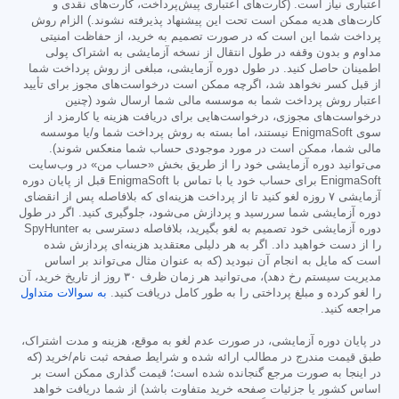
اعتباری نیاز است. (کارت‌های اعتباری پیش‌پرداخت، کارت‌های نقدی و
کارت‌های هدیه ممکن است تحت این پیشنهاد پذیرفته نشوند.) الزام روش
پرداخت شما این است که در صورت تصمیم به خرید، از حفاظت امنیتی
مداوم و بدون وقفه در طول انتقال از نسخه آزمایشی به اشتراک پولی
اطمینان حاصل کنید. در طول دوره آزمایشی، مبلغی از روش پرداخت شما
از قبل کسر نخواهد شد، اگرچه ممکن است درخواست‌های مجوز برای تأیید
اعتبار روش پرداخت شما به موسسه مالی شما ارسال شود (چنین
درخواست‌های مجوزی، درخواست‌هایی برای دریافت هزینه یا کارمزد از
سوی EnigmaSoft نیستند، اما بسته به روش پرداخت شما و/یا موسسه
مالی شما، ممکن است در مورد موجودی حساب شما منعکس شوند).
می‌توانید دوره آزمایشی خود را از طریق بخش «حساب من» در وب‌سایت
EnigmaSoft برای حساب خود یا با تماس با EnigmaSoft قبل از پایان دوره
آزمایشی ۷ روزه لغو کنید تا از پرداخت هزینه‌ای که بلافاصله پس از انقضای
دوره آزمایشی شما سررسید و پردازش می‌شود، جلوگیری کنید. اگر در طول
دوره آزمایشی خود تصمیم به لغو بگیرید، بلافاصله دسترسی به SpyHunter
را از دست خواهید داد. اگر به هر دلیلی معتقدید هزینه‌ای پردازش شده
است که مایل به انجام آن نبودید (که به عنوان مثال می‌تواند بر اساس
مدیریت سیستم رخ دهد)، می‌توانید هر زمان ظرف ۳۰ روز از تاریخ خرید، آن
را لغو کرده و مبلغ پرداختی را به طور کامل دریافت کنید.
به سوالات متداول
مراجعه کنید.
در پایان دوره آزمایشی، در صورت عدم لغو به موقع، هزینه و مدت اشتراک،
طبق قیمت مندرج در مطالب ارائه شده و شرایط صفحه ثبت نام/خرید (که
در اینجا به صورت مرجع گنجانده شده است؛ قیمت گذاری ممکن است بر
اساس کشور یا جزئیات صفحه خرید متفاوت باشد) از شما دریافت خواهد