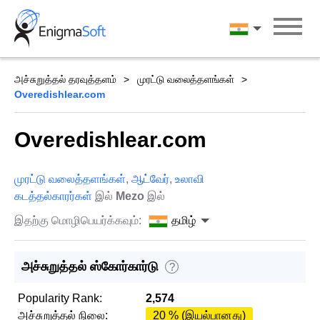
Skip
to
தமிழ்
content
அச்சுறுத்தல் தரவுத்தளம்
முரட்டு வலைத்தளங்கள்
Overedishlear.com
Overedishlear.com
முரட்டு வலைத்தளங்கள்
,
ஆட்வேர்
,
உலாவி
கடத்தல்காரர்கள்
இல்
Mezo
இல்
இதற்கு மொழிபெயர்க்கவும்:
தமிழ்
அச்சுறுத்தல் ஸ்கோர்கார்டு
?
Popularity Rank:
2,574
அச்சுறுத்தல் நிலை:
20 % (இயல்பானது)