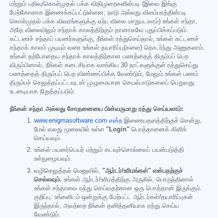
மற்றும் பதிவு/கொள்முதல் பக்க விதிமுறைகளின்படி (இவை இங்கு
மேற்கோளாக இணைக்கப்பட்டுள்ளன; நாடு அல்லது விளம்பரத்தின்படி
கொள்முதல் பக்க விவரங்களுக்கு ஏற்ப விலை மாறுபடலாம்) உங்கள் சந்தா,
அதே விலையிலும் சந்தாக் காலத்திற்கும் தானாகவே புதுப்பிக்கப்படும்.
கட்டணச் சந்தாப் பயனர்களுக்கு, நீங்கள் ரத்துசெய்தால், உங்கள் கட்டணச்
சந்தாக் காலம் முடியும் வரை உங்கள் தயாரிப்பு(களை) தொடர்ந்து அணுகலாம்.
உங்கள் தற்போதைய சந்தாக் காலத்திற்கான பணத்தைத் திரும்பப் பெற
விரும்பினால், நீங்கள் கடைசியாக வாங்கிய 30 நாட்களுக்குள் ரத்துசெய்து
பணத்தைத் திரும்பப் பெற விண்ணப்பிக்க வேண்டும், மேலும் உங்கள் பணம்
திரும்பச் செலுத்தப்பட்டவுடன் முழுமையான செயல்பாடுகளைப் பெறுவது
உடனடியாக நிறுத்தப்படும்.
நீங்கள் சந்தா அல்லது சோதனையை பின்வருமாறு ரத்து செய்யலாம்:
www.enigmasoftware.com என்ற
இணையதளத்திற்குச் சென்று,
மேல் வலது மூலையில் உள்ள
"Login"
பொத்தானைக் கிளிக்
செய்யவும்.
உங்கள் பயனர்பெயர் மற்றும் கடவுச்சொல்லைப் பயன்படுத்தி
உள்நுழையவும்.
வழிசெலுத்தல் மெனுவில்,
"ஆர்டர்/உரிமங்கள்" என்பதற்குச்
செல்லவும்.
உங்கள் ஆர்டர்/உரிமத்திற்கு அருகில், பொருந்தினால்
உங்கள் சந்தாவை ரத்து செய்வதற்கான ஒரு பொத்தான் இருக்கும்.
குறிப்பு: உங்களிடம் ஒன்றுக்கு மேற்பட்ட ஆர்டர்கள்/தயாரிப்புகள்
இருந்தால், அவற்றை நீங்கள் தனித்தனியாக ரத்து செய்ய
வேண்டும்.