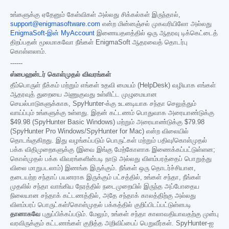
உங்களுக்கு ஏதேனும் கேள்விகள் அல்லது சிக்கல்கள் இருந்தால்,
support@enigmasoftware.com
என்ற மின்னஞ்சல் முகவரியிலோ அல்லது
EnigmaSoft-இன் MyAccount
இணையதளத்தில் ஒரு ஆதரவு டிக்கெட்டைத்
திறப்பதன் மூலமாகவோ நீங்கள் EnigmaSoft ஆதரவைத் தொடர்பு
கொள்ளலாம்.
------
ஸ்பைஹன்டர் கொள்முதல் விவரங்கள்
தீம்பொருள் நீக்கம் மற்றும் எங்கள் உதவி மையம் (HelpDesk) வழியாக எங்கள்
ஆதரவுத் துறையை அணுகுவது உள்ளிட்ட முழுமையான
செயல்பாடுகளுக்காக, SpyHunter-க்கு உடனடியாக சந்தா செலுத்தும்
வாய்ப்பும் உங்களுக்கு உள்ளது. இதன் கட்டணம் பொதுவாக அரையாண்டுக்கு
$49.98
(SpyHunter Basic Windows) மற்றும் அரையாண்டுக்கு
$79.98
(SpyHunter Pro Windows/SpyHunter for Mac) என்ற விலையில்
தொடங்குகிறது. இது வழங்கப்படும் பொருட்கள் மற்றும் பதிவு/கொள்முதல்
பக்க விதிமுறைகளுக்கு (இவை இங்கு மேற்கோளாக இணைக்கப்பட்டுள்ளன;
கொள்முதல் பக்க விவரங்களின்படி நாடு அல்லது விளம்பரத்தைப் பொறுத்து
விலை மாறுபடலாம்) இணங்க இருக்கும். நீங்கள் ஒரு தொடர்ச்சியான,
தடையற்ற சந்தாப் பயனராக இருக்கும் பட்சத்தில், உங்கள் சந்தா, நீங்கள்
முதலில் சந்தா வாங்கிய நேரத்தில் நடைமுறையில் இருந்த அப்போதைய
நிலையான சந்தாக் கட்டணத்தில், அதே சந்தாக் காலத்திற்கு அல்லது
விளம்பரப் பொருட்கள்/கொள்முதல் பக்கத்தில் குறிப்பிடப்பட்டுள்ளபடி
தானாகவே
புதுப்பிக்கப்படும். மேலும், உங்கள் சந்தா காலாவதியாவதற்கு முன்பு
வரவிருக்கும் கட்டணங்கள் குறித்த அறிவிப்பைப் பெறுவீர்கள். SpyHunter-ஐ