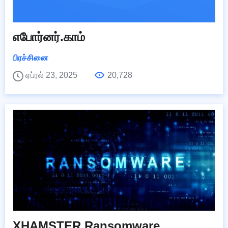
எபோர்னர்.காம்
பிரச்சினை
ஏப்ரல் 23, 2025
20,728
XHAMSTER Ransomware