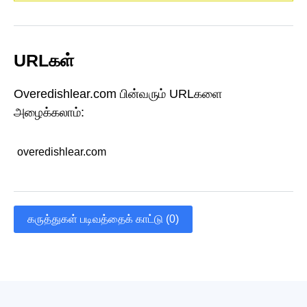
URLகள்
Overedishlear.com பின்வரும் URLகளை
அழைக்கலாம்:
overedishlear.com
கருத்துகள் படிவத்தைக் காட்டு (0)