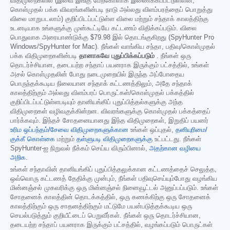
விதிமுறைகளில் (இவை இங்கு மேற்கோளாக இணைக்கப்பட்டுள்ளன;
கொள்முதல் பக்க விவரங்களின்படி நாடு அல்லது விளம்பரத்தைப் பொறுத்து
விலை மாறுபடலாம்) குறிப்பிடப்பட்டுள்ள விலை மற்றும் சந்தாக் காலத்திற்கு
உடனடியாக உங்களுக்கு முன்கூட்டியே கட்டணம் விதிக்கப்படும். விலை
பொதுவாக அரையாண்டுக்கு
$79.98
இல் தொடங்குகிறது (SpyHunter Pro
Windows/SpyHunter for Mac). நீங்கள் வாங்கிய சந்தா, பதிவு/கொள்முதல்
பக்க விதிமுறைகளின்படி
தானாகவே புதுப்பிக்கப்படும்
. நீங்கள் ஒரு
தொடர்ச்சியான, தடையற்ற சந்தாப் பயனராக இருக்கும் பட்சத்தில், உங்கள்
அசல் கொள்முதலின் போது நடைமுறையில் இருந்த அப்போதைய
பொருந்தக்கூடிய நிலையான சந்தாக் கட்டணத்திலும், அதே சந்தாக்
காலத்திற்கும் அல்லது விளம்பரப் பொருட்கள்/கொள்முதல் பக்கத்தில்
குறிப்பிடப்பட்டுள்ளபடியும் தானியங்கிப் புதுப்பித்தல்களுக்கு அந்த
விதிமுறைகள் வழிவகுக்கின்றன. விவரங்களுக்கு கொள்முதல் பக்கத்தைப்
பார்க்கவும். இந்தச் சோதனையானது இந்த விதிமுறைகள், இறுதிப் பயனர்
உரிம ஒப்பந்தம்/சேவை விதிமுறைகளுக்கான
உங்கள் ஒப்புதல்,
தனியுரிமை/
குக்கீ கொள்கை
மற்றும்
தள்ளுபடி விதிமுறைகளுக்கு
உட்பட்டது. நீங்கள்
SpyHunter-ஐ நிறுவல் நீக்கம் செய்ய விரும்பினால்,
அதற்கான வழியை
அறிக
.
உங்கள் சந்தாவின் தானியங்கிப் புதுப்பித்தலுக்கான கட்டணத்தைச் செலுத்த,
ஒவ்வொரு கட்டணத் தேதிக்கு முன்பும், நீங்கள் பதிவுசெய்யும்போது வழங்கிய
மின்னஞ்சல் முகவரிக்கு ஒரு மின்னஞ்சல் நினைவூட்டல் அனுப்பப்படும். உங்கள்
சோதனைக் காலத்தின் தொடக்கத்தில், ஒரு கணக்கிற்கு ஒரு சோதனைக்
காலத்திற்கும் ஒரு சாதனத்திற்கும் மட்டுமே பயன்படுத்தக்கூடிய ஒரு
செயல்படுத்தும் குறியீட்டைப் பெறுவீர்கள். நீங்கள் ஒரு தொடர்ச்சியான,
தடையற்ற சந்தாப் பயனராக இருக்கும் பட்சத்தில், வழங்கப்படும் பொருட்கள்