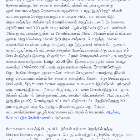
தேவை உள்ளது. சோதனைக் காலத்தில் உங்கள் கட்டண முறைக்கு
முன்பணமாக எந்தத் தொகையும் வசூலிக்கப்படாது, இருப்பினும் உங்கள்
கட்டண முறை செல்லுபடியாகும் என்பதைச் சரிபார்க்க உங்கள் நிதி
நிறுவனத்திற்கு அங்கீகாரக் கோரிக்கைகள் அனுப்பப்படலாம் (அத்தகைய
அங்கீகாரச் சமர்ப்பிப்புகள் EnigmaSoft-ஆல் விதிக்கப்படும் கட்டணங்கள்
அல்லது கட்டணங்களுக்கான கோரிக்கைகள் அல்ல, ஆனால் உங்கள் கட்டண
முறை மற்றும்/அல்லது உங்கள் நிதி நிறுவனத்தைப் பொறுத்து, உங்கள்
கணக்கின் பயன்பாட்டில் தாக்கத்தை ஏற்படுத்தலாம்). உங்கள் சோதனைக்
காலம் முடிந்தவுடன் கட்டணம் செலுத்த வேண்டியதையும் அது உடனடியாகச்
செயல்படுத்தப்படுவதையும் தவிர்க்க, 7-நாள் சோதனைக் காலம் முடிவதற்குள்
உங்கள் கணக்கிற்கான EnigmaSoft-இன் இணையதளத்தில் உள்ள 'எனது
கணக்கு' (MyAccount) பகுதி வழியாகவோ அல்லது EnigmaSoft-ஐத்
தொடர்புகொள்வதன் மூலமாகவோ உங்கள் சோதனைக் காலத்தை நீங்கள்
ரத்து செய்யலாம். உங்கள் சோதனைக் காலத்தில் நீங்கள் ரத்து செய்ய முடிவு
செய்தால், SpyHunter-க்கான அணுகலை உடனடியாக இழப்பீர்கள். ஏதேனும்
ஒரு காரணத்திற்காக, நீங்கள் விரும்பாத கட்டணம் செயல்படுத்தப்பட்டதாக
நீங்கள் நம்பினால் (எடுத்துக்காட்டாக, கணினி நிர்வாகத்தின் அடிப்படையில்
இது நிகழலாம்), கொள்முதல் கட்டணம் விதிக்கப்பட்ட தேதியிலிருந்து 30
நாட்களுக்குள் எந்த நேரத்திலும் நீங்கள் ரத்துசெய்து, அந்தக்
கட்டணத்திற்கான முழுத் தொகையையும் திரும்பப் பெறலாம்.
அடிக்கடி
கேட்கப்படும் கேள்விகளைப்
பார்க்கவும்.
சோதனைக் காலத்தின் முடிவில், நீங்கள் சரியான நேரத்தில் ரத்து
செய்யவில்லை என்றால், சலுகைப் பொருட்கள் மற்றும் பதிவு/கொள்முதல் பக்க