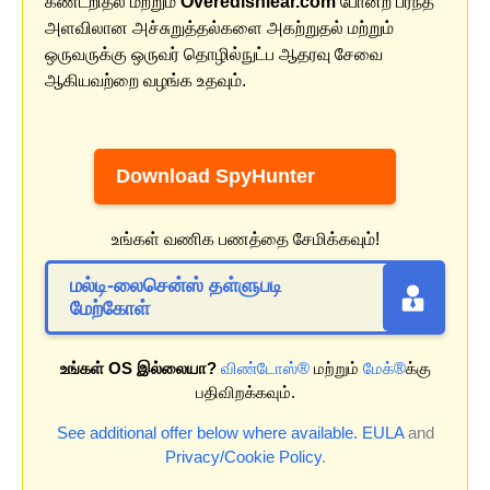
கண்டறிதல் மற்றும்
Overedishlear.com
போன்ற பரந்த
அளவிலான அச்சுறுத்தல்களை அகற்றுதல் மற்றும்
ஒருவருக்கு ஒருவர் தொழில்நுட்ப ஆதரவு சேவை
ஆகியவற்றை வழங்க உதவும்.
Download SpyHunter
உங்கள் வணிக பணத்தை சேமிக்கவும்!
மல்டி-லைசென்ஸ் தள்ளுபடி
மேற்கோள்
உங்கள் OS இல்லையா?
விண்டோஸ்®
மற்றும்
மேக்®
க்கு
பதிவிறக்கவும்.
See additional offer below where available.
EULA
and
Privacy/Cookie Policy
.