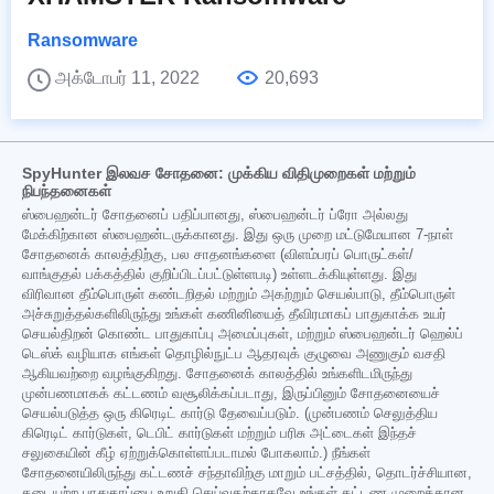
Ransomware
அக்டோபர் 11, 2022
20,693
SpyHunter இலவச சோதனை: முக்கிய விதிமுறைகள் மற்றும்
நிபந்தனைகள்
ஸ்பைஹன்டர் சோதனைப் பதிப்பானது, ஸ்பைஹன்டர் ப்ரோ அல்லது
மேக்கிற்கான ஸ்பைஹன்டருக்கானது. இது ஒரு முறை மட்டுமேயான 7-நாள்
சோதனைக் காலத்திற்கு, பல சாதனங்களை (விளம்பரப் பொருட்கள்/
வாங்குதல் பக்கத்தில் குறிப்பிடப்பட்டுள்ளபடி) உள்ளடக்கியுள்ளது. இது
விரிவான தீம்பொருள் கண்டறிதல் மற்றும் அகற்றும் செயல்பாடு, தீம்பொருள்
அச்சுறுத்தல்களிலிருந்து உங்கள் கணினியைத் தீவிரமாகப் பாதுகாக்க உயர்
செயல்திறன் கொண்ட பாதுகாப்பு அமைப்புகள், மற்றும் ஸ்பைஹன்டர் ஹெல்ப்
டெஸ்க் வழியாக எங்கள் தொழில்நுட்ப ஆதரவுக் குழுவை அணுகும் வசதி
ஆகியவற்றை வழங்குகிறது. சோதனைக் காலத்தில் உங்களிடமிருந்து
முன்பணமாகக் கட்டணம் வசூலிக்கப்படாது, இருப்பினும் சோதனையைச்
செயல்படுத்த ஒரு கிரெடிட் கார்டு தேவைப்படும். (முன்பணம் செலுத்திய
கிரெடிட் கார்டுகள், டெபிட் கார்டுகள் மற்றும் பரிசு அட்டைகள் இந்தச்
சலுகையின் கீழ் ஏற்றுக்கொள்ளப்படாமல் போகலாம்.) நீங்கள்
சோதனையிலிருந்து கட்டணச் சந்தாவிற்கு மாறும் பட்சத்தில், தொடர்ச்சியான,
தடையற்ற பாதுகாப்பை உறுதி செய்வதற்காகவே உங்கள் கட்டண முறைக்கான