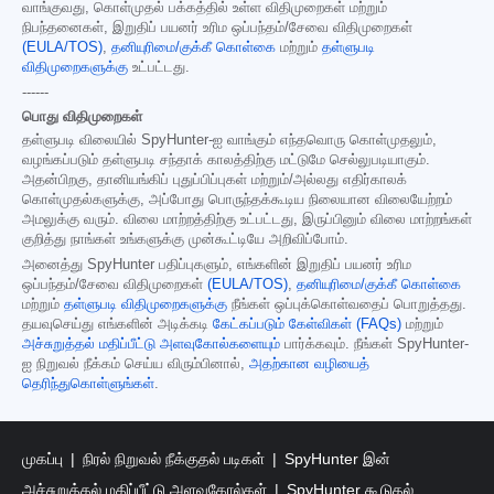
வாங்குவது, கொள்முதல் பக்கத்தில் உள்ள விதிமுறைகள் மற்றும்
நிபந்தனைகள், இறுதிப் பயனர் உரிம ஒப்பந்தம்/சேவை விதிமுறைகள்
(EULA/TOS)
,
தனியுரிமை/குக்கீ கொள்கை
மற்றும்
தள்ளுபடி
விதிமுறைகளுக்கு
உட்பட்டது.
------
பொது விதிமுறைகள்
தள்ளுபடி விலையில் SpyHunter-ஐ வாங்கும் எந்தவொரு கொள்முதலும்,
வழங்கப்படும் தள்ளுபடி சந்தாக் காலத்திற்கு மட்டுமே செல்லுபடியாகும்.
அதன்பிறகு, தானியங்கிப் புதுப்பிப்புகள் மற்றும்/அல்லது எதிர்காலக்
கொள்முதல்களுக்கு, அப்போது பொருந்தக்கூடிய நிலையான விலையேற்றம்
அமலுக்கு வரும். விலை மாற்றத்திற்கு உட்பட்டது, இருப்பினும் விலை மாற்றங்கள்
குறித்து நாங்கள் உங்களுக்கு முன்கூட்டியே அறிவிப்போம்.
அனைத்து SpyHunter பதிப்புகளும், எங்களின் இறுதிப் பயனர் உரிம
ஒப்பந்தம்/சேவை விதிமுறைகள்
(EULA/TOS)
,
தனியுரிமை/குக்கீ கொள்கை
மற்றும்
தள்ளுபடி விதிமுறைகளுக்கு
நீங்கள் ஒப்புக்கொள்வதைப் பொறுத்தது.
தயவுசெய்து எங்களின் அடிக்கடி
கேட்கப்படும் கேள்விகள் (FAQs)
மற்றும்
அச்சுறுத்தல் மதிப்பீட்டு அளவுகோல்களையும்
பார்க்கவும். நீங்கள் SpyHunter-
ஐ நிறுவல் நீக்கம் செய்ய விரும்பினால்,
அதற்கான வழியைத்
தெரிந்துகொள்ளுங்கள்
.
முகப்பு
நிரல் நிறுவல் நீக்குதல் படிகள்
SpyHunter இன்
அச்சுறுத்தல் மதிப்பீட்டு அளவுகோல்கள்
SpyHunter கூடுதல்