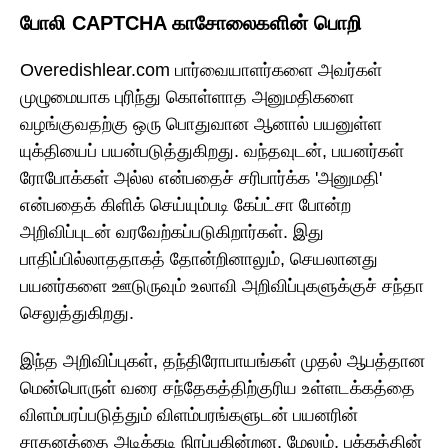
போலி CAPTCHA காசோலைகளின் பொறி
Overedishlear.com பார்வையாளர்களை அவர்கள்
முழுமையாக புரிந்து கொள்ளாத அனுமதிகளை
வழங்குவதற்கு ஒரு பொதுவான ஆனால் பயனுள்ள
யுக்தியைப் பயன்படுத்துகிறது. வந்தவுடன், பயனர்கள்
ரோபோக்கள் அல்ல என்பதைச் சரிபார்க்க 'அனுமதி'
என்பதைக் கிளிக் செய்யும்படி கேப்ட்சா போன்ற
அறிவிப்புடன் வரவேற்கப்படுகிறார்கள். இது
பாதிப்பில்லாததாகத் தோன்றினாலும், செயலானது
பயனர்களை ஊடுருவும் உலாவி அறிவிப்புகளுக்குச் சந்தா
செலுத்துகிறது.
இந்த அறிவிப்புகள், தந்திரோபாயங்கள் முதல் ஆபத்தான
மென்பொருள் வரை சந்தேகத்திற்குரிய உள்ளடக்கத்தை
விளம்பரப்படுத்தும் விளம்பரங்களுடன் பயனரின்
சாதனத்தை அடிக்கடி நிரப்புகின்றன. மேலும், பக்கத்தின்