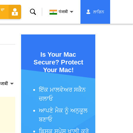
 ਦਾ
ਖੋਜ
पंजाबी
ਲਾਗਿਨ
Is Your Mac
Secure? Protect
Your Mac!
ंजाबी
ਇੱਕ ਮਾਲਵੇਅਰ ਸਕੈਨ
ਚਲਾਓ
ਆਪਣੇ ਮੈਕ ਨੂੰ ਅਨੁਕੂਲ
ਬਣਾਓ
ਡਿਸਕ ਸਪੇਸ ਖਾਲੀ ਕਰੋ