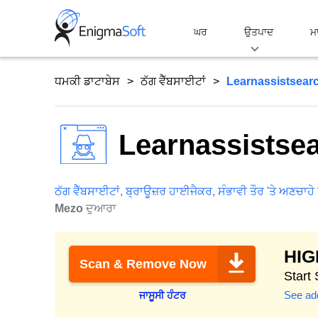
Skip
to
ਘਰ
ਉਤਪਾਦ
ਮ
content
ਧਮਕੀ ਡਾਟਾਬੇਸ
ਠੱਗ ਵੈੱਬਸਾਈਟਾਂ
Learnassistsear
Learnassistse
ਠੱਗ ਵੈੱਬਸਾਈਟਾਂ
,
ਬ੍ਰਾਊਜ਼ਰ ਹਾਈਜੈਕਰ
,
ਸੰਭਾਵੀ ਤੌਰ 'ਤੇ ਅਣਚਾਹੇ
Mezo
ਦੁਆਰਾ
HI
Scan & Remove Now
Start
See add
ਜਾਸੂਸੀ ਹੰਟਰ