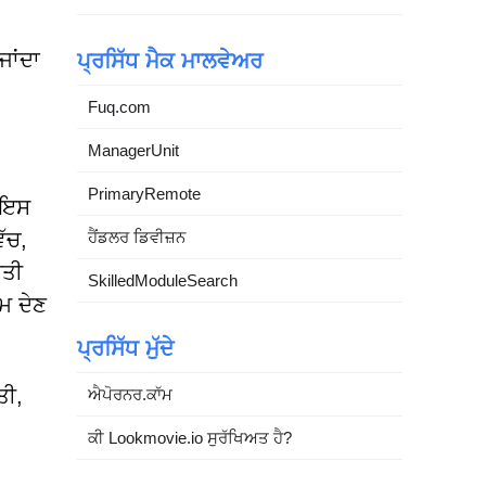
ਜਾਂਦਾ
ਪ੍ਰਸਿੱਧ ਮੈਕ ਮਾਲਵੇਅਰ
Fuq.com
ManagerUnit
PrimaryRemote
। ਇਸ
ੱਚ,
ਹੈਂਡਲਰ ਡਿਵੀਜ਼ਨ
ੀਤੀ
SkilledModuleSearch
ਾਮ ਦੇਣ
ਪ੍ਰਸਿੱਧ ਮੁੱਦੇ
ਤੀ,
ਐਪੋਰਨਰ.ਕਾੱਮ
ਕੀ Lookmovie.io ਸੁਰੱਖਿਅਤ ਹੈ?