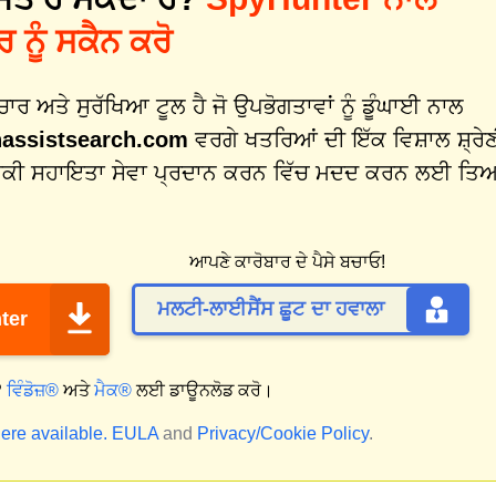
ਨੂੰ ਸਕੈਨ ਕਰੋ
 ਅਤੇ ਸੁਰੱਖਿਆ ਟੂਲ ਹੈ ਜੋ ਉਪਭੋਗਤਾਵਾਂ ਨੂੰ ਡੂੰਘਾਈ ਨਾਲ
nassistsearch.com
ਵਰਗੇ ਖਤਰਿਆਂ ਦੀ ਇੱਕ ਵਿਸ਼ਾਲ ਸ਼੍ਰੇ
ਕਨੀਕੀ ਸਹਾਇਤਾ ਸੇਵਾ ਪ੍ਰਦਾਨ ਕਰਨ ਵਿੱਚ ਮਦਦ ਕਰਨ ਲਈ ਤਿ
ਆਪਣੇ ਕਾਰੋਬਾਰ ਦੇ ਪੈਸੇ ਬਚਾਓ!
ਮਲਟੀ-ਲਾਈਸੈਂਸ ਛੂਟ ਦਾ ਹਵਾਲਾ
ter
?
ਵਿੰਡੋਜ਼®
ਅਤੇ
ਮੈਕ®
ਲਈ ਡਾਊਨਲੋਡ ਕਰੋ।
ere available.
EULA
and
Privacy/Cookie Policy
.