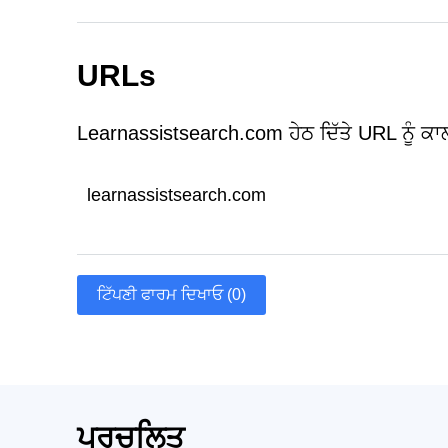
URLs
Learnassistsearch.com ਹੇਠ ਦਿੱਤੇ URL ਨੂੰ ਕ
learnassistsearch.com
ਟਿੱਪਣੀ ਫਾਰਮ ਦਿਖਾਓ (0)
ਪ੍ਰਚਲਿਤ