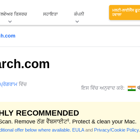
ਮਲਟੀ-ਲਾਈਸੈਂਸ ਛੂਟ
ਾਲਵੇਅਰ ਰਿਸਰਚ
ਸਹਾਇਤਾ
ਕੰਪਨੀ
ਹਵਾਲਾ
ch.com
arch.com
 ਪ੍ਰੋਗਰਾਮ
ਵਿੱਚ
ਇਸ ਵਿੱਚ ਅਨੁਵਾਦ ਕਰੋ:
प
GHLY RECOMMENDED
 Scan. Remove ਠੱਗ ਵੈੱਬਸਾਈਟਾਂ. Protect & clean your Mac.
itional offer below where available.
EULA
and
Privacy/Cookie Policy
.