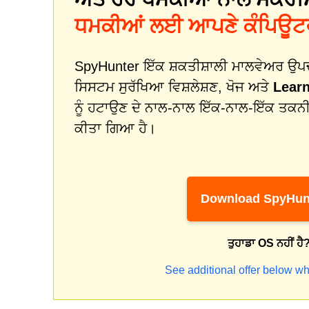
ਧਮਕੀਆਂ ਲਈ ਆਪਣੇ ਕੰਪਿਊਟਰ 
SpyHunter ਇੱਕ ਸ਼ਕਤੀਸ਼ਾਲੀ ਮਾਲਵੇਅਰ ਉਪਚਾਰ
ਸਿਸਟਮ ਸੁਰੱਖਿਆ ਵਿਸ਼ਲੇਸ਼ਣ, ਖੋਜ ਅਤੇ
Lear
ਨੂੰ ਹਟਾਉਣ ਦੇ ਨਾਲ-ਨਾਲ ਇੱਕ-ਨਾਲ-ਇੱਕ ਤ
ਕੀਤਾ ਗਿਆ ਹੈ।
Download SpyHun
ਤੁਹਾਡਾ OS ਨਹੀਂ ਹੈ
See additional offer below wh