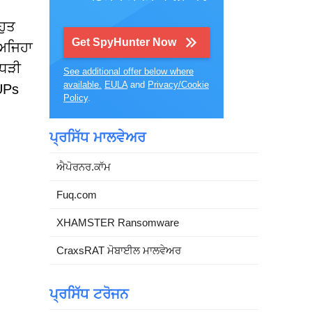
ਹੁਤ
Get SpyHunter Now
 ਅਜਿਹਾ
ਾਧੜੀ
See additional offer below where
available.
EULA
and
Privacy/Cookie
UPs
Policy
.
ਪ੍ਰਸਿੱਧ ਮਾਲਵੇਅਰ
ਐਪੋਰਨਰ.ਕਾੱਮ
Fuq.com
XHAMSTER Ransomware
CraxsRAT ਮੋਬਾਈਲ ਮਾਲਵੇਅਰ
ਪ੍ਰਸਿੱਧ ਟਰੋਜਨ