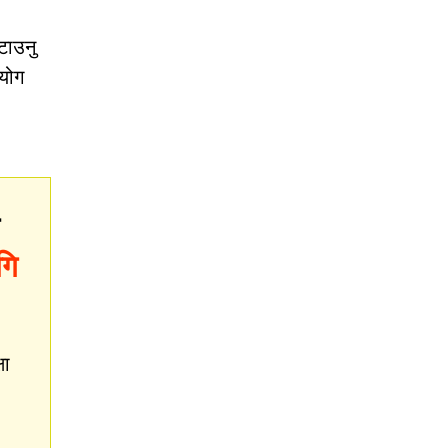
टाउनु
रयोग
गि
षा