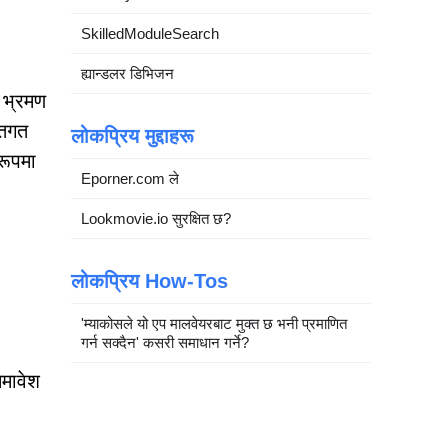
SkilledModuleSearch
ह्यान्डलर डिभिजन
ा भ्रमण
तिगत
लोकप्रिय मुद्दाहरू
रूपमा
Eporner.com ले
Lookmovie.io सुरक्षित छ?
लोकप्रिय How-Tos
'म्याकोसले यो एप मालवेयरबाट मुक्त छ भनी प्रमाणित
गर्न सक्दैन' कसरी समाधान गर्ने?
समावेश