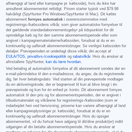
afhængigt af land eller kampagne pr. købsside), hvis du ikke har
annulleret abonnementet rettidigt. Prisen starter typisk ved
$79.98
halvårligt (SpyHunter Pro Windows/SpyHunter til Mac). Dit købte
abonnement
fornyes automatisk
i overensstemmelse med
registrerings-/købssidens vilkår, som giver automatiske fornyelser til
det gældende standardabonnementsgebyr på tidspunktet for dit
oprindelige køb og for den samme abonnementsperiode eller som
angivet i kampagnematerialerne/købssiden, forudsat at du er en
kontinuerlig og uafbrudt abonnementsbruger. Se venligst købssiden for
detaljer. Prøveperioden er underlagt disse vilkår, din accept af
EULA/TOS
,
privatlivs-/cookiepolitik
og
rabatvilkår
. Hvis du ønsker at
afinstallere SpyHunter,
kan du lære hvordan
.
Ved betaling af automatisk fornyelse af dit abonnement sendes der en
e-mail-påmindelse til den e-mailadresse, du angav, da du registrerede
dig, før hver betalingsdato. Ved starten af din prøveperiode modtager
du en aktiveringskode, der er begrænset til kun at blive brugt i én
prøveperiode og kun for én enhed pr. konto. Dit abonnement fornyes
automatisk til den pris og for abonnementsperioden, der er angivet i
tilbudsmaterialet og vilkårene for registrerings-/købssiden (som er
indarbejdet heri ved henvisning; priserne kan variere afhængigt af land
eller kampagneoplysninger pr. købsside), forudsat at du er en
kontinuerlig og uafbrudt abonnementsbruger. Hvis du opsiger
abonnementet, vil du fortsat have adgang til dit/dine produkt(er) indtil
udgangen af din betalte abonnementsperiode. Hvis du ønsker at