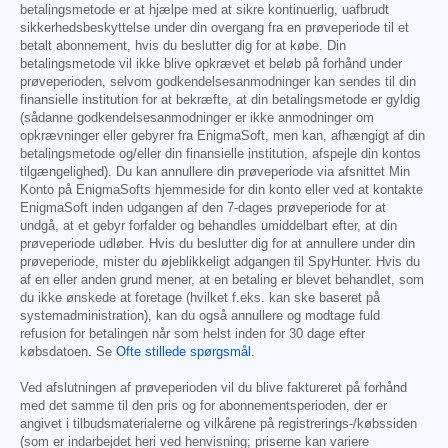
betalingsmetode er at hjælpe med at sikre kontinuerlig, uafbrudt
sikkerhedsbeskyttelse under din overgang fra en prøveperiode til et
betalt abonnement, hvis du beslutter dig for at købe. Din
betalingsmetode vil ikke blive opkrævet et beløb på forhånd under
prøveperioden, selvom godkendelsesanmodninger kan sendes til din
finansielle institution for at bekræfte, at din betalingsmetode er gyldig
(sådanne godkendelsesanmodninger er ikke anmodninger om
opkrævninger eller gebyrer fra EnigmaSoft, men kan, afhængigt af din
betalingsmetode og/eller din finansielle institution, afspejle din kontos
tilgængelighed). Du kan annullere din prøveperiode via afsnittet Min
Konto på EnigmaSofts hjemmeside for din konto eller ved at kontakte
EnigmaSoft inden udgangen af den 7-dages prøveperiode for at
undgå, at et gebyr forfalder og behandles umiddelbart efter, at din
prøveperiode udløber. Hvis du beslutter dig for at annullere under din
prøveperiode, mister du øjeblikkeligt adgangen til SpyHunter. Hvis du
af en eller anden grund mener, at en betaling er blevet behandlet, som
du ikke ønskede at foretage (hvilket f.eks. kan ske baseret på
systemadministration), kan du også annullere og modtage fuld
refusion for betalingen når som helst inden for 30 dage efter
købsdatoen. Se
Ofte stillede spørgsmål
.
Ved afslutningen af prøveperioden vil du blive faktureret på forhånd
med det samme til den pris og for abonnementsperioden, der er
angivet i tilbudsmaterialerne og vilkårene på registrerings-/købssiden
(som er indarbejdet heri ved henvisning; priserne kan variere