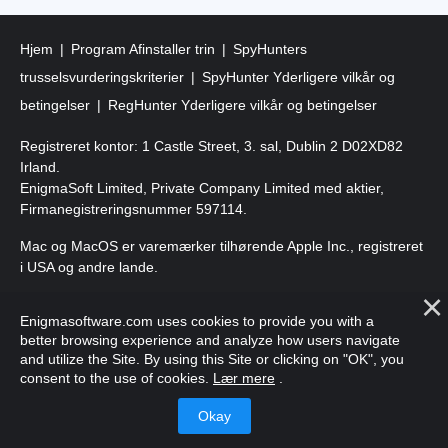
Hjem
Program Afinstaller trin
SpyHunters
trusselsvurderingskriterier
SpyHunter Yderligere vilkår og
betingelser
RegHunter Yderligere vilkår og betingelser
Registreret kontor: 1 Castle Street, 3. sal, Dublin 2 D02XD82
Irland.
EnigmaSoft Limited, Private Company Limited med aktier,
Firmanegistreringsnummer 597114.
Mac og MacOS er varemærker tilhørende Apple Inc., registreret
i USA og andre lande.
Copyright 2016-
2026
. EnigmaSoft Ltd. Alle rettigheder
Enigmasoftware.com uses cookies to provide you with a
forbeholdes.
better browsing experience and analyze how users navigate
and utilize the Site. By using this Site or clicking on "OK", you
consent to the use of cookies.
Lær mere
.