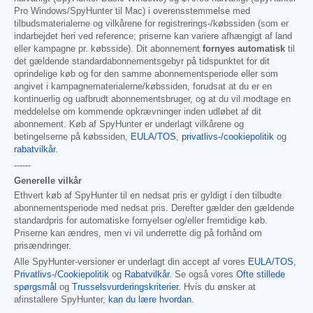
Pro Windows/SpyHunter til Mac) i overensstemmelse med
tilbudsmaterialerne og vilkårene for registrerings-/købssiden (som er
indarbejdet heri ved reference; priserne kan variere afhængigt af land
eller kampagne pr. købsside). Dit abonnement
fornyes automatisk
til
det gældende standardabonnementsgebyr på tidspunktet for dit
oprindelige køb og for den samme abonnementsperiode eller som
angivet i kampagnematerialerne/købssiden, forudsat at du er en
kontinuerlig og uafbrudt abonnementsbruger, og at du vil modtage en
meddelelse om kommende opkrævninger inden udløbet af dit
abonnement. Køb af SpyHunter er underlagt vilkårene og
betingelserne på købssiden,
EULA/TOS
,
privatlivs-/cookiepolitik
og
rabatvilkår
.
------
Generelle vilkår
Ethvert køb af SpyHunter til en nedsat pris er gyldigt i den tilbudte
abonnementsperiode med nedsat pris. Derefter gælder den gældende
standardpris for automatiske fornyelser og/eller fremtidige køb.
Priserne kan ændres, men vi vil underrette dig på forhånd om
prisændringer.
Alle SpyHunter-versioner er underlagt din accept af vores
EULA/TOS
,
Privatlivs-/Cookiepolitik
og
Rabatvilkår
. Se også vores
Ofte stillede
spørgsmål
og
Trusselsvurderingskriterier
. Hvis du ønsker at
afinstallere SpyHunter,
kan du lære hvordan
.