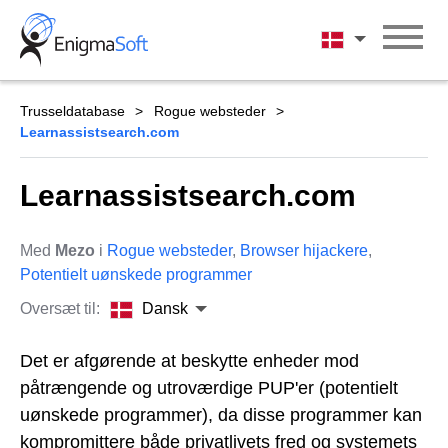
Skip
to
Dansk
content
Trusseldatabase
Rogue websteder
Learnassistsearch.com
Learnassistsearch.com
Med
Mezo
i
Rogue websteder
,
Browser hijackere
,
Potentielt uønskede programmer
Oversæt til:
Dansk
Det er afgørende at beskytte enheder mod
påtrængende og utroværdige PUP'er (potentielt
uønskede programmer), da disse programmer kan
kompromittere både privatlivets fred og systemets