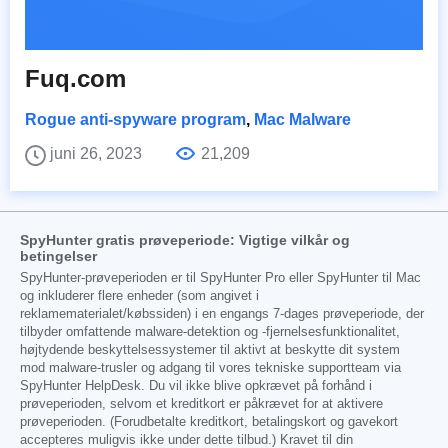
Fuq.com
Rogue anti-spyware program
,
Mac Malware
juni 26, 2023
21,209
SpyHunter gratis prøveperiode: Vigtige vilkår og
betingelser
SpyHunter-prøveperioden er til SpyHunter Pro eller SpyHunter til Mac
og inkluderer flere enheder (som angivet i
reklamematerialet/købssiden) i en engangs 7-dages prøveperiode, der
tilbyder omfattende malware-detektion og -fjernelsesfunktionalitet,
højtydende beskyttelsessystemer til aktivt at beskytte dit system
mod malware-trusler og adgang til vores tekniske supportteam via
SpyHunter HelpDesk. Du vil ikke blive opkrævet på forhånd i
prøveperioden, selvom et kreditkort er påkrævet for at aktivere
prøveperioden. (Forudbetalte kreditkort, betalingskort og gavekort
accepteres muligvis ikke under dette tilbud.) Kravet til din