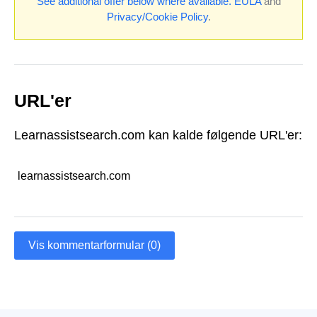
See additional offer below where available.
EULA
and
Privacy/Cookie Policy
.
URL'er
Learnassistsearch.com kan kalde følgende URL'er:
learnassistsearch.com
Vis kommentarformular (0)