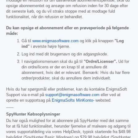
modtage en refusion for din daværende abonnementsperiode, skal du
opsige abonnementet og ansøge om refusion inden for 30 dage efter
dit seneste køb, og du vil straks stoppe med at modtage fuld
funktionalitet, når din refusion er behandlet.
Du kan opsige et abonnement eller en prøveperiode på følgende
måde:
Gå til
www.enigmasoftware.com
og klik på knappen
"Log
ind"
i øverste højre hjørne.
Log ind med dit brugernavn og din adgangskode.
I navigationsmenuen skal du gå til
"Ordre/Licenser".
Ud for
din ordre/licens er der en knap til at annullere dit
abonnement, hvis det er relevant. Bemærk: Hvis du har flere
ordrer/produkter, skal du annullere dem individuelt.
Hvis du har spørgsmål eller problemer, kan du kontakte EnigmaSoft
Support via e-mail på
support@enigmasoftware.com
eller ved at
oprette en supportsag på
EnigmaSofts MinKonto-
websted.
------
SpyHunter Købsoplysninger
Du har også mulighed for at abonnere på SpyHunter med det samme
for at få fuld funktionalitet, herunder fjernelse af malware og adgang til
vores supportafdeling via vores HelpDesk, typisk startende fra
$49.98
halvårligt (SpyHunter Basic Windows) og
$79.98
halvårligt (SpyHunter