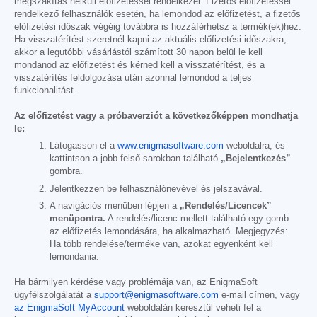
megszakítás nélküli előfizetéssel rendelkezel. Fizetős előfizetéssel
rendelkező felhasználók esetén, ha lemondod az előfizetést, a fizetős
előfizetési időszak végéig továbbra is hozzáférhetsz a termék(ek)hez.
Ha visszatérítést szeretnél kapni az aktuális előfizetési időszakra,
akkor a legutóbbi vásárlástól számított 30 napon belül le kell
mondanod az előfizetést és kérned kell a visszatérítést, és a
visszatérítés feldolgozása után azonnal lemondod a teljes
funkcionalitást.
Az előfizetést vagy a próbaverziót a következőképpen mondhatja
le:
Látogasson el a
www.enigmasoftware.com
weboldalra, és
kattintson a jobb felső sarokban található
„Bejelentkezés”
gombra.
Jelentkezzen be felhasználónevével és jelszavával.
A navigációs menüben lépjen a
„Rendelés/Licencek”
menüpontra.
A rendelés/licenc mellett található egy gomb
az előfizetés lemondására, ha alkalmazható. Megjegyzés:
Ha több rendelése/terméke van, azokat egyenként kell
lemondania.
Ha bármilyen kérdése vagy problémája van, az EnigmaSoft
ügyfélszolgálatát a
support@enigmasoftware.com
e-mail címen, vagy
az EnigmaSoft MyAccount
weboldalán keresztül veheti fel a