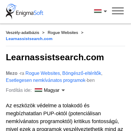
Skip
to
Magyar
content
Veszély-adatbázis
Rogue Websites
Learnassistsearch.com
Learnassistsearch.com
Mezo
-ra
Rogue Websites
,
Böngésző-eltérítők
,
Esetlegesen nemkívánatos programok
-ben
Fordítás ide:
Magyar
Az eszközök védelme a tolakodó és
megbízhatatlan PUP-októl (potenciálisan
nemkívánatos programoktól) kritikus fontosságú,
mivel ezek a programok veszélyeztethetik mind az