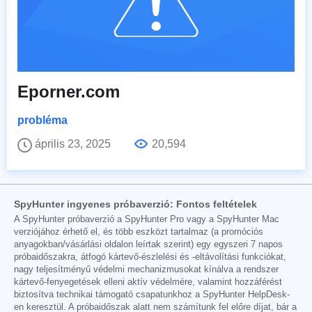
Eporner.com
probléma
április 23, 2025
20,594
SpyHunter ingyenes próbaverzió: Fontos feltételek
A SpyHunter próbaverzió a SpyHunter Pro vagy a SpyHunter Mac
verziójához érhető el, és több eszközt tartalmaz (a promóciós
anyagokban/vásárlási oldalon leírtak szerint) egy egyszeri 7 napos
próbaidőszakra, átfogó kártevő-észlelési és -eltávolítási funkciókat,
nagy teljesítményű védelmi mechanizmusokat kínálva a rendszer
kártevő-fenyegetések elleni aktív védelmére, valamint hozzáférést
biztosítva technikai támogató csapatunkhoz a SpyHunter HelpDesk-
en keresztül. A próbaidőszak alatt nem számítunk fel előre díjat, bár a