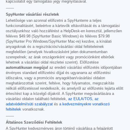
kapcsolatot egy támogatási jegy megnyitásával.
-------
SpyHunter vásárlási részletek
Lehetősége van azonnal előfizetni a SpyHunterre a teljes
funkcionalitásért, beleértve a kártevők eltávolítását és a támogatási
osztályunkhoz való hozzáférést a HelpDesk-en keresztül, jellemzően
féléves
$49.98
(SpyHunter Basic Windows) és féléves
$79.98
(SpyHunter Pro Windows/SpyHunter Mac-re) kezdve, a kínálati
anyagoknak és a regisztrációs/vásárlási oldal feltételeinek
megfelelően (amelyek hivatkozásként jelen dokumentumban
szerepelnek; az árak országonként vagy promóciónként eltérőek
lehetnek a vásárlási oldal részletei szerint). Előfizetése
automatikusan megújul
az eredeti vásárlási előfizetés időpontjában
érvényes standard előfizetési díjjal és ugyanarra az előfizetési
időszakra, vagy a promóciós anyagokban/vásárlási oldalon
meghatározottak szerint, feltéve, hogy folyamatos, megszakítás
nélküli előfizetéssel rendelkezik, és amelyről az előfizetés lejárta előtt
értesítést kap a közelgő díjakról. A SpyHunter megvásárlására a
vásárlási oldalon található feltételek,
az EULA/TOS
,
az
adatvédelmi/süti szabályzat
és
a kedvezményekre vonatkozó
feltételek
vonatkoznak.
-------
Általános Szerződési Feltételek
A SpyHunter kedvezményes áron történő vásárlása a felajánlott