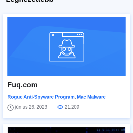
Fuq.com
Rogue Anti-Spyware Program
,
Mac Malware
június 26, 2023
21,209