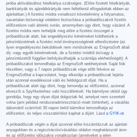
próba aktiválásához hitelkártya szükséges. (Előre fizetett hitelkártyák,
bankkártyák és ajándékkártyák nem feltétlenül elfogadottak ebben az
ajánlatban.) A fizetési módra vonatkozó követelmény a folyamatos,
zavartalan biztonsági védelem biztosítása a próbaidőszakról fizetős
előfizetésre való áttérés során, amennyiben úgy dönt, hogy vásárol. A
fizetési módra nem terheljük meg előre a fizetési összeget a
próbaidőszak alatt, bár engedélyezési kérelmeket küldhetünk a
pénzintézetének a fizetési mód érvényességének ellenőrzésére (az
ilyen engedélyezési beküldések nem minősülnek az EnigmaSoft általi
díj- vagy egyéb kérelmeknek, de a fizetési módtól és/vagy a
pénzintézettől függően befolyásolhatják a számlája elérhetőségét). A
próbaidőszakot lemondhatja az EnigmaSoft webhelyének Saját fiók
részében, vagy a 7 napos próbaidőszak vége előtt felvéve az
EnigmaSofttal a kapcsolatot, hogy elkerülje a próbaidőszak lejárta
után azonnal esedékessé váló és feldolgozott díjat. Ha a
próbaidőszak alatt úgy dönt, hogy lemondja az előfizetést, azonnal
elveszíti a SpyHunterhez való hozzáférését. Ha bármilyen okból úgy
gondolja, hogy egy olyan díjat dolgoztak fel, amelyet nem szeretett
volna (ami például rendszeradminisztráció miatt történhet), a vásárlás
dátumától számított 30 napon belül bármikor lemondhatja az
előfizetést, és teljes visszatérítést kaphat a díjért. Lásd
a GYIK-ot
.
A próbaidőszak végén a díjat azonnal előre kiszámlázzuk az ajánlati
anyagokban és a regisztrációs/vásárlási oldalon meghatározott áron
és az előfizetési időszakra vonatkozóan (amelyeket a jelen