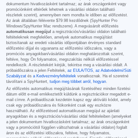
dokumentum hivatkozásként tartalmaz; az árak országonként vagy
promóciónként eltérőek lehetnek a vásárlási oldalon található
részletek szerint), amennyiben nem mondta le időben az előfizetést.
Az árak általában félévente
$79.98
kezdődnek (SpyHunter Pro
Windows/SpyHunter Mac rendszerre). A megvásárolt előfizetés
automatikusan megújul
a regisztrációs/vásárlási oldalon található
feltételeknek megfelelően, amelyek automatikus megújítást
biztosítanak az eredeti vásárlás időpontjában érvényes standard
előfizetési díjjal és ugyanarra az előfizetési időszakra, vagy a
promóciós anyagokban/vásárlási oldalon meghatározottak szerint,
feltéve, hogy Ön folyamatos, megszakítás nélküli előfizetéssel
rendelkezik. A részletekért kérjük, tekintse meg a vásárlási oldalt. A
próbaidőszakra a jelen Feltételek,
az EULA/TOS
,
az Adatvédelmi/Süti
Szabályzat
és
a Kedvezményfeltételek
vonatkoznak. Ha el szeretné
távolítani a SpyHuntert,
tudjon meg többet arról, hogyan
.
Az előfizetés automatikus megújításának fizetéséhez minden fizetési
dátum előtt e-mail emlékeztetőt küldünk a regisztrációkor megadott e-
mail címre. A próbaidőszak kezdetén kapsz egy aktiváló kódot, amely
csak egy próbaidőszakra és fiókonként csak egy eszközre
használható. Az előfizetésed automatikusan megújul az ajánlati
anyagokban és a regisztrációs/vásárlási oldal feltételeiben (amelyeket
a jelen dokumentum hivatkozásként tartalmaz; az árak országonként
vagy a promóciótól függően változhatnak a vásárlási oldalon) foglalt
áron és az előfizetési időszakra, feltéve, hogy folyamatos,