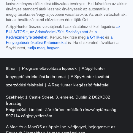
kedvezményes előfizetési időszakra érvényes. Ezt követően az akkor
érvényes standard árak lesznek érvényesek az automatikus
megújításokra és/vagy a jövőbeni vásárlásokra. Az árak változhatnak,
bár az árváltozásokról előzetesen értesítjük Önt.
A SpyHunter összes verziójának használatához el kell fogadnia
az
EULA/TOS-t
,
az Adatvédelmi/Süti Szabályzatot
és
a
Kedvezményfeltételeket
. Kérjük, tekintse meg
a GYIK-et
és
a
Fenyegetésértékelési Kritériumokat
is. Ha el szeretné távolítani a
SpyHuntert,
tudja meg, hogyan
.
Itthon
Program eltávolítása lépések
A SpyHunter
fenyegetésértékelési kritériumai
A SpyHunter további
szerződési feltételei
A RegHunter kiegészítő feltételei
Székhely: 1 Castle Street, 3. emelet, Dublin 2 D02XD82
Írország.
EnigmaSoft Limited, Zártkörűen működő részvénytársaság,
597114 cégjegyzékszám.
A Mac és a MacOS az Apple Inc. védjegyei, bejegyezve az