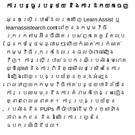
ការបន្ធូរបន្ថយ និងការដកយកចេញ
អ្នកប្រើប្រាស់ដែលរកឃើញ Learn Assist ឬ
learnassistearch.com នៅក្នុងកម្មវិធី
រុករកតាមអ៊ីនធឺណិតរបស់ពួកគេគួរតែលុប
ផ្នែកបន្ថែមភ្លាមៗ ហើយកំណត់ការកំណត់
កម្មវិធីរុករកដែលរងផលប៉ះពាល់ឡើង
វិញ។ ការប្រើប្រាស់ឧបករណ៍ប្រឆាំងមេរោគ
ល្បីឈ្មោះ និងការពិនិត្យមើលជម្រើសនៃការ
ដំឡើងដោយប្រុងប្រយ័ត្នក្នុងអំឡុង
ពេលទាញយកកម្មវិធីកាត់បន្ថយហានិភ័យនៃ
ការប្រឈមមុខនឹងការគំរាមកំហែងស្រដៀង
គ្នានាពេលអនាគត។ ការប្រុងប្រយ័ត្ន
ប្រឆាំងនឹង PUPs គឺចាំបាច់ដើម្បីរក្សាទាំង
ភាពឯកជន និងដំណើរការរលូននៃ
ឧបករណ៍ឌីជីថល។