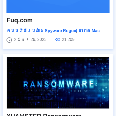
Fuq.com
កម្មវិធីប្រឆាំង Spyware Rogue
,
មេរោគ Mac
ខែមិថុនា 26, 2023
21,209