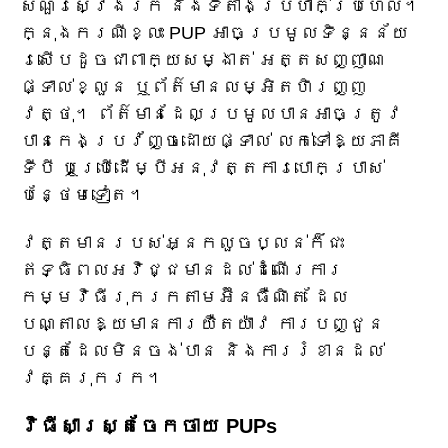
សំណួរស្វែងរក និងទីតាំងប្រហាក់ប្រហែល។
ក្នុងករណីខ្លះ PUP អាចប្រមូលទិន្នន័យ
រសើបដូចជាពាក្យសម្ងាត់ អត្តសញ្ញាណ
ផ្ទាល់ខ្លួន ឬព័ត៌មានលម្អិតហិរញ្ញ
វត្ថុ។ ព័ត៌មានដែលប្រមូលបានអាចត្រូវ
បានកេងប្រវ័ញ្ចដោយផ្ទាល់ លក់ទៅឱ្យភាគី
ទីបី ឬប្រើដើម្បីអនុវត្តការបោកប្រាស់
បន្ថែមទៀត។
វត្តមានរបស់អ្នកលួចប្លន់ក៏ជះ
ឥទ្ធិពលអវិជ្ជមានដល់ដំណើរការ
កម្មវិធីរុករកតាមអ៊ីនធឺណិត ដែល
បណ្តាលឱ្យមានការយឺតយ៉ាវ ការបញ្ជូន
បន្តដែលមិនចង់បាន និងការរំខានដល់
វគ្គរុករក។
វិធីសាស្រ្តចែកចាយ PUPs