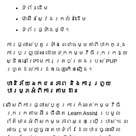
ទំព័រដើម
ម៉ាស៊ីនស្វែងរកលំនាំដើម
ទំព័រផ្ទាំងថ្មី។
ការផ្លាស់ប្តូរទាំងនេះជាធម្មតាពិបាកក្នុង
ការបញ្ច្រាស ដោយទុកកម្មវិធីរុករកឱ្យ
ស្ថិតនៅក្រោមការគ្រប់គ្រងរបស់ PUP
រហូតដល់ការដកចេញកើតឡើង។
ហានិភ័យឯកជនភាព និងការព្រួយ
បារម្ភអំពីការតាមដាន
លើសពីការផ្លាស់ប្តូរការកំណត់កម្មវិធី
រុករកតាមអ៊ីនធឺណិត Learn Assist ប្រមូល
ព័ត៌មានអំពីសកម្មភាពអ្នកប្រើប្រាស់។ នេះ
អាចរួមបញ្ចូលគេហទំព័រដែលបានចូលមើល