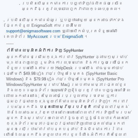
ប្រសិនបើអ្នកមានការបញ្ជាទិញ/ផលិតផលច្រើន
អ្នកនឹងត្រូវលុបចោលពួកវាជាលក្ខណៈបុគ្គល។
ប្រសិនបើអ្នកមានសំណួរ ឬបញ្ហាណាមួយ អ្នកអាចទាក់ទង
ផ្នែកជំនួយ EnigmaSoft តាមរយៈអ៊ីមែល
support@enigmasoftware.com
ឬដោយបើកសំបុត្រជំនួយនៅលើ
គេហទំព័រ
MyAccount របស់ EnigmaSoft
។
------
ព័ត៌មានលម្អិតអំពីការទិញ SpyHunter
អ្នកក៏មានជម្រើសក្នុងការជាវ SpyHunter ភ្លាមៗសម្រាប់
មុខងារពេញលេញ រួមទាំងការលុបមេរោគ និងការចូលប្រើផ្នែក
ជំនួយរបស់យើងតាមរយៈ HelpDesk របស់យើង ជាធម្មតាចាប់
ផ្តើមពី
$49.98
រៀងរាល់ប្រាំមួយខែម្តង (SpyHunter Basic
Windows) និង
$79.98
រៀងរាល់ប្រាំមួយខែម្តង (SpyHunter Pro
Windows/SpyHunter សម្រាប់ Mac) ស្របតាមសម្ភារៈផ្តល់ជូន
និងលក្ខខណ្ឌទំព័រចុះឈ្មោះ/ទិញ (ដែលត្រូវបានបញ្ចូលនៅទីនេះ
ដោយឯកសារយោង; តម្លៃអាចប្រែប្រួលតាមប្រទេស ឬការ
ផ្សព្វផ្សាយក្នុងមួយព័ត៌មានលម្អិតទំព័រទិញ)។ ការជាវ
របស់អ្នកនឹង
បន្តដោយស្វ័យប្រវត្តិ
តាមថ្លៃជាវស្តង់
ដារដែលអាចអនុវត្តបាននៅពេលនោះ នៅពេលជាវការទិញដើមរបស់
អ្នក និងសម្រាប់រយៈពេលជាវដូចគ្នា ឬដូចដែលបានកំណត់នៅ
ក្នុងទំព័រសម្ភារៈផ្សព្វផ្សាយ/ទិញ ដោយផ្តល់ថាអ្នកជា
អ្នកប្រើប្រាស់ជាវជាបន្តបន្ទាប់ និងមិនមានការរំខាន
ហើយដែលអ្នកនឹងទទួលបានការជូនដំណឹងអំពីការគិតថ្លៃនា