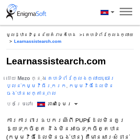
Skip
to
ភាសាខ្មែរ
content
មូលដ្ឋានទិន្នន័យគំរាមកំហែង
គេហទំព័រក្លែងក្លាយ
Learnassistearch.com
Learnassistearch.com
ដោយ
Mezo
ក្នុង
គេហទំព័រក្លែងក្លាយ
,
ចោរ
ប្លន់កម្មវិធីរុករក
,
កម្មវិធីដែលមិន
ចង់បានសក្តានុពល
បកប្រែទៅ៖
ភាសាខ្មែរ
ការការពារឧបករណ៍ពី PUPs ដែលមិនគួរ
ឱ្យទុកចិត្ត និងមិនអាចទុកចិត្តបាន
(កម្មវិធីដែលមិនចង់បាន) គឺមានសារៈសំខាន់