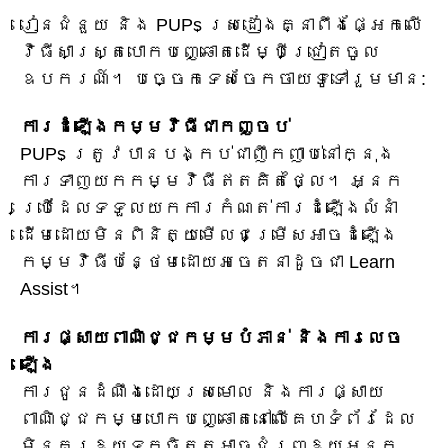
រៀនជំនួយ និង PUPs ស្រដៀងគ្នាពឹងផ្អែកលើ
វិធីសាស្ត្របោកបញ្ឆោតដើម្បីជ្រៀតចូល
ឧបករណ៍។ បច្ចេកទេសចែកចាយទូទៅរួមមាន:
ការដំឡើងកម្មវិធីជាកញ្ចប់
PUPs ត្រូវបានបង្កប់ជាញឹកញាប់នៅក្នុង
ការទាញយកកម្មវិធីឥតគិតថ្លៃ។ អ្នក​
ប្រើ​ដែល​ទទួល​យក​ការ​កំណត់​ការ​ដំឡើង​លំនាំ
ដើម​ដោយ​មិន​ពិនិត្យ​មើល​ជម្រើស​អាច​ដំឡើង​
កម្មវិធី​បន្ថែម​ដោយ​អចេតនា​ដូច​ជា Learn
Assist។
ការផ្សាយពាណិជ្ជកម្មបំភាន់ និងការលេច
ឡើង
ការជូនដំណឹងដោយស្រមោល និងការផ្សាយ
ពាណិជ្ជកម្មបោកបញ្ឆោតនៅលើគេហទំព័រដែល
មិនគួរឱ្យទុកចិត្តអាចជំរុញឱ្យអ្នក