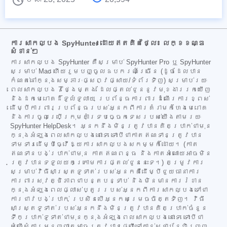
ការសាកល្បង SpyHunter ដោយឥតគិតថ្លៃ៖ លក្ខខណ្ឌ
សំខាន់ៗ
ការសាកល្បង SpyHunter គឺសម្រាប់ SpyHunter Pro ឬ SpyHunter
សម្រាប់ Mac ហើយរួមបញ្ចូលឧបករណ៍ច្រើន (ដូចដែលបាន
កំណត់នៅក្នុងសម្ភារៈផ្សព្វផ្សាយ/ទំព័រទិញ) សម្រាប់រយៈ
ពេលសាកល្បង 7 ថ្ងៃម្តង ដែលផ្តល់ជូននូវមុខងាររកឃើញ
និងដកមេរោគដ៏ទូលំទូលាយ ប្រព័ន្ធការពារដំណើរការខ្ពស់
ដើម្បីការពារប្រព័ន្ធរបស់អ្នកពីការគំរាមកំហែងមេរោគ
និងការចូលប្រើក្រុមគាំទ្របច្ចេកទេសរបស់យើងតាមរយៈ
SpyHunter HelpDesk។ អ្នកនឹងមិនត្រូវបានគិតប្រាក់ជាមុន
ក្នុងអំឡុងពេលសាកល្បងនោះទេ ទោះបីជាកាតឥណទានត្រូវបាន
ទាមទារដើម្បីធ្វើឱ្យការសាកល្បងសកម្មក៏ដោយ។ (កាត
ឥណទានបង់ប្រាក់ជាមុន កាតឥណពន្ធ និងកាតអំណោយអាចមិន
ត្រូវបានទទួលយកក្រោមការផ្តល់ជូននេះទេ។) តម្រូវការ
សម្រាប់វិធីសាស្ត្រទូទាត់របស់អ្នកគឺដើម្បីជួយធានាការ
ការពារសុវត្ថិភាពជាបន្តបន្ទាប់ និងមិនមានការរំខាន
ក្នុងអំឡុងពេលផ្លាស់ប្តូររបស់អ្នកពីការសាកល្បងទៅជា
ការជាវបង់ប្រាក់ ប្រសិនបើអ្នកសម្រេចចិត្តទិញ។ វិធី
សាស្ត្រទូទាត់របស់អ្នកនឹងមិនត្រូវបានគិតប្រាក់ចំនួន
ទឹកប្រាក់ទូទាត់ជាមុនក្នុងអំឡុងពេលសាកល្បងនោះទេ ទោះបីជា
សំណើសុំការអនុញ្ញាតអាចត្រូវបានផ្ញើទៅកាន់ស្ថាប័នហិរញ្ញ