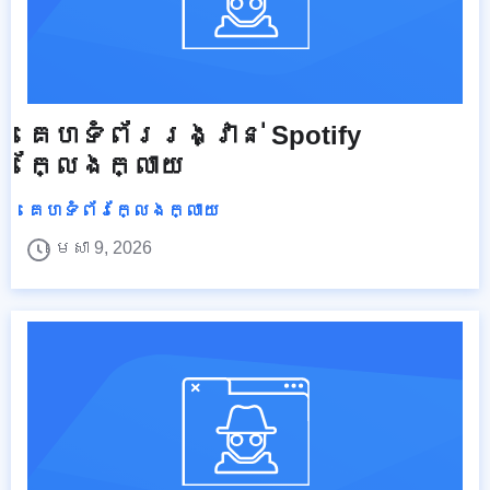
គេហទំព័ររង្វាន់ Spotify
ក្លែងក្លាយ
គេហទំព័រក្លែងក្លាយ
មេសា 9, 2026