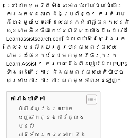
ព្រោះថាកម្មវិធីទាំងនេះអាចប៉ះពាល់ដល់ដំណើរ
ការឯកជនភាព និងប្រព័ន្ធ។ ការគំរាម
កំហែងមួយបែបនោះ ដែលអ្នកជំនាញផ្នែកសន្តិ
សុខតាមអ៊ីនធឺណិតបានពិនិត្យយ៉ាងដិតដល់គឺ
Learnassistsearch.com ដែលជាម៉ាស៊ីនស្វែងរក
ក្លែងបន្លំដែលត្រូវបានផ្សព្វផ្សាយ
តាមរយៈផ្នែកបន្ថែមកម្មវិធីរុករក
Learn Assist ។ ការយល់ដឹងពីរបៀបដែល PUPs
ទាំងនេះដំណើរការ និងផ្សព្វផ្សាយគឺចាំបាច់
សម្រាប់ការការពារសកម្មភាពអនឡាញ។
តារាង​មាតិកា
ម៉ាស៊ីនស្វែងរកបោក
បញ្ឆោតក្នុងការក្លែង
បន្លំ
ហានិភ័យឯកជនភាព និង