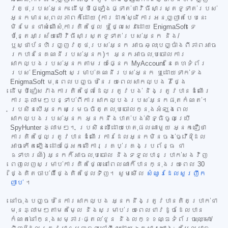
វត្ថុរបស់អ្នក ដើម្បីផ្ទៀងផ្ទាត់ថាវិធីសាស្ត្រទូទាត់របស់
អ្នកមានសុពលភាពក៏ដោយ (ការដាក់ស្នើការអនុញ្ញាតបែបនេះ
មិនមែនជាសំណើសុំការគិតថ្លៃ ឬថ្លៃសេវាដោយ EnigmaSoft ទេ
ប៉ុន្តែអាស្រ័យលើវិធីសាស្ត្រទូទាត់របស់អ្នក និង/
ឬស្ថាប័នហិរញ្ញវត្ថុរបស់អ្នក អាចឆ្លុះបញ្ចាំងពីភាពអាច
រកបាននៃគណនីរបស់អ្នក)។ អ្នកអាចលុបចោលការ
សាកល្បងរបស់អ្នកតាមរយៈផ្នែក MyAccount នៃគេហទំព័រ
របស់ EnigmaSoft សម្រាប់គណនីរបស់អ្នក ឬដោយទាក់ទង
EnigmaSoft មុនពេលបញ្ចប់នៃរយៈពេលសាកល្បង 7 ថ្ងៃ
ដើម្បីជៀសវាងការគិតថ្លៃដែលត្រូវបង់ និងត្រូវបានដំណើរ
ការភ្លាមៗបន្ទាប់ពីការសាកល្បងរបស់អ្នកផុតកំណត់។
ប្រសិនបើអ្នកសម្រេចចិត្តលុបចោលក្នុងអំឡុងពេល
សាកល្បងរបស់អ្នក អ្នកនឹងបាត់បង់សិទ្ធិចូលប្រើ
SpyHunter ភ្លាមៗ។ ប្រសិនបើដោយហេតុផលណាមួយ អ្នកជឿថា
ការគិតថ្លៃត្រូវបានដំណើរការដែលអ្នកមិនចង់ធ្វើ (ដែល
អាចកើតឡើងដោយផ្អែកលើការគ្រប់គ្រងប្រព័ន្ធ ជា
ឧទាហរណ៍) អ្នកក៏អាចលុបចោល និងទទួលបានប្រាក់សងវិញ
ពេញលេញសម្រាប់ការគិតថ្លៃនៅពេលណាក៏បានក្នុងរយៈពេល 30
ថ្ងៃគិតចាប់ពីថ្ងៃគិតថ្លៃទិញ។ សូមមើល
សំណួរដែលសួរញឹក
ញាប់
។
នៅចុងបញ្ចប់នៃការសាកល្បង អ្នកនឹងត្រូវបានគិតប្រាក់ជា
មុនភ្លាមៗតាមតម្លៃ និងសម្រាប់រយៈពេលជាវដូចដែលបាន
កំណត់នៅក្នុងសម្ភារៈផ្តល់ជូន និងលក្ខខណ្ឌទំព័រចុះឈ្មោះ/