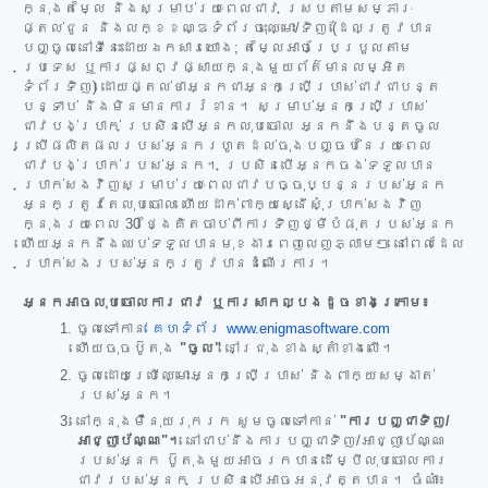
ក្នុងតម្លៃ និងសម្រាប់រយៈពេលជាវ ស្របតាមសម្ភារៈ
ផ្តល់ជូន និងលក្ខខណ្ឌទំព័រចុះឈ្មោះ/ទិញ (ដែលត្រូវបាន
បញ្ចូលនៅទីនេះដោយឯកសារយោង; តម្លៃអាចប្រែប្រួលតាម
ប្រទេស ឬការផ្សព្វផ្សាយក្នុងមួយព័ត៌មានលម្អិត
ទំព័រទិញ) ដោយផ្តល់ថាអ្នកជាអ្នកប្រើប្រាស់ជាវជាបន្ត
បន្ទាប់ និងមិនមានការរំខាន។ សម្រាប់អ្នកប្រើប្រាស់
ជាវបង់ប្រាក់ ប្រសិនបើអ្នកលុបចោល អ្នកនឹងបន្តចូល
ប្រើផលិតផលរបស់អ្នករហូតដល់ចុងបញ្ចប់នៃរយៈពេល
ជាវបង់ប្រាក់របស់អ្នក។ ប្រសិនបើអ្នកចង់ទទួលបាន
ប្រាក់សងវិញសម្រាប់រយៈពេលជាវបច្ចុប្បន្នរបស់អ្នក
អ្នកត្រូវតែលុបចោល ហើយដាក់ពាក្យស្នើសុំប្រាក់សងវិញ
ក្នុងរយៈពេល 30 ថ្ងៃគិតចាប់ពីការទិញថ្មីបំផុតរបស់អ្នក
ហើយអ្នកនឹងឈប់ទទួលបានមុខងារពេញលេញភ្លាមៗ នៅពេលដែល
ប្រាក់សងរបស់អ្នកត្រូវបានដំណើរការ។
អ្នកអាចលុបចោលការជាវ ឬការសាកល្បងដូចខាងក្រោម៖
ចូលទៅកាន់
គេហទំព័រ www.enigmasoftware.com
ហើយចុចប៊ូតុង
"ចូល"
នៅជ្រុងខាងស្តាំខាងលើ។
ចូលដោយប្រើឈ្មោះអ្នកប្រើប្រាស់ និងពាក្យសម្ងាត់
របស់អ្នក។
នៅក្នុងម៉ឺនុយរុករក សូមចូលទៅកាន់
"ការបញ្ជាទិញ/
អាជ្ញាប័ណ្ណ"។
នៅជាប់នឹងការបញ្ជាទិញ/អាជ្ញាប័ណ្ណ
របស់អ្នក ប៊ូតុងមួយអាចរកបានដើម្បីលុបចោលការ
ជាវរបស់អ្នក ប្រសិនបើអាចអនុវត្តបាន។ ចំណាំ៖