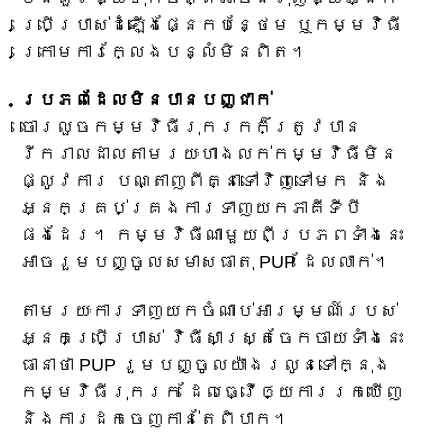
ប្រើប្រាស់ដំឡើងផ្នែកបន្ថែម ឬកម្មវិធី
ក្រោមការក្លែងបន្លំមិនពិត។
ប្រភពដែលមិនបានបញ្ជាក់
ចោរលួចកម្មវិធីរុករកក៏ត្រូវបាន
រីករាលដាលតាមរយៈហាងលក់កម្មវិធីមិន
ផ្លូវការ បណ្តាញពីគ្នាទៅវិញទៅមក និង
អ្នកគ្រប់គ្រងការទាញយកភាគីទីបី
ផងដែរ។ កម្មវិធីណាមួយពីប្រភពទាំងនេះ
អាចរួមបញ្ចូលសមាសធាតុ PUP ដែលលាក់។
តាមរយៈការទាញយកចំណាប់អារម្មណ៍របស់
អ្នកប្រើប្រាស់ វិធីសាស្ត្រចែកចាយទាំងនេះ
ធានាថា PUP រួមបញ្ចូលយ៉ាងរលូនទៅក្នុង
កម្មវិធីរុករក ដែលធ្វើឲ្យការរកឃើញ
និងការដកចេញកាន់តែពិបាក។