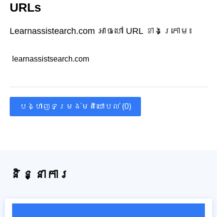
URLs
Learnassistearch.com អាចហៅ URL ខាងក្រោម៖
learnassistsearch.com
បង្ហាញទម្រង់មតិយោបល់ (0)
និន្នាការ