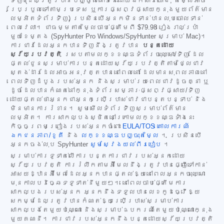
ទិញ (ដែលត្រូវបានបញ្ចូលនៅទីនេះដោយឯកសារយោង; តម្លៃអាច
ប្រែប្រួលទៅតាមប្រទេស ឬការផ្សព្វផ្សាយក្នុងមួយព័ត៌មាន
លម្អិតទំព័រទិញ) ប្រសិនបើអ្នកមិនទាន់បានលុបចោលទាន់
ពេលវេលា។ ជាធម្មតាតម្លៃចាប់ផ្តើមពី
$79.98
រៀងរាល់ប្រាំ
មួយខែម្តង (SpyHunter Pro Windows/SpyHunter សម្រាប់ Mac)។
ការជាវដែលអ្នកបានទិញនឹងត្រូវបាន
បន្តដោយ
ស្វ័យប្រវត្តិ
ស្របតាមលក្ខខណ្ឌទំព័រចុះឈ្មោះ/ទិញ ដែល
ផ្តល់ជូនសម្រាប់ការបន្តដោយស្វ័យប្រវត្តិតាមថ្លៃជាវ
ស្តង់ដារដែលអាចអនុវត្តបាននៅពេលនោះ ដែលមានសុពលភាពនៅ
ពេលទិញដំបូងរបស់អ្នក និងសម្រាប់រយៈពេលជាវដូចគ្នា ឬ
ដូចដែលបានកំណត់នៅក្នុងទំព័រសម្ភារៈផ្សព្វផ្សាយ/ទិញ
ដោយផ្តល់ថាអ្នកជាអ្នកប្រើប្រាស់ជាវជាបន្តបន្ទាប់ និង
មិនមានការរំខាន។ សូមមើលទំព័រទិញសម្រាប់ព័ត៌មាន
លម្អិត។ ការសាកល្បងស្ថិតនៅក្រោមលក្ខខណ្ឌទាំងនេះ
កិច្ចព្រមព្រៀងរបស់អ្នកចំពោះ
EULA/TOS
គោលការណ៍
ឯកជនភាព/ខូគី
និង
លក្ខខណ្ឌបញ្ចុះតម្លៃ
។ ប្រសិនបើ
អ្នកចង់លុប SpyHunter
សូមស្វែងយល់ពីរបៀប
។
សម្រាប់ការទូទាត់លើការបន្តការជាវរបស់អ្នកដោយ
ស្វ័យប្រវត្តិ ការរំលឹកតាមអ៊ីមែលនឹងត្រូវបានផ្ញើទៅកាន់
អាសយដ្ឋានអ៊ីមែលដែលអ្នកបានផ្តល់ឱ្យនៅពេលអ្នកចុះឈ្មោះ
មុនកាលបរិច្ឆេទទូទាត់នីមួយៗ។ នៅពេលចាប់ផ្តើមការ
សាកល្បងរបស់អ្នក អ្នកនឹងទទួលបានលេខកូដធ្វើឱ្យ
សកម្មដែលត្រូវបានកំណត់ឱ្យប្រើប្រាស់សម្រាប់ការ
សាកល្បងតែមួយប៉ុណ្ណោះ និងសម្រាប់ឧបករណ៍តែមួយប៉ុណ្ណោះក្នុង
មួយគណនី។ ការជាវរបស់អ្នកនឹងបន្តដោយស្វ័យប្រវត្តិ