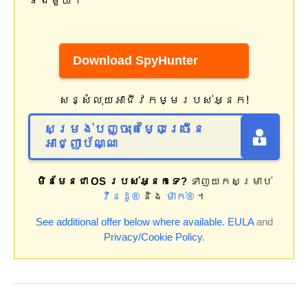
នឹងមួយ។
Download SpyHunter
សន្សំលុយអាជីវកម្មរបស់អ្នក!
សម្រង់បញ្ចុះតម្លៃច្រើន
អាជ្ញាប័ណ្ណ
មិនមែនជា OS របស់អ្នកទេ?
ទាញយកសម្រាប់
វីនដូ®
និង
ម៉ាក់®
។
See additional offer below where available.
EULA
and
Privacy/Cookie Policy
.