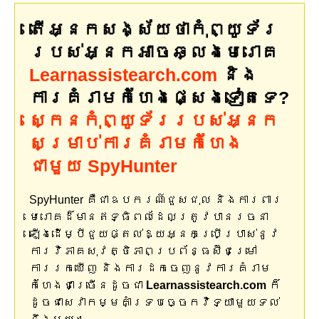
តើអ្នកសង្ស័យថាកុំព្យូទ័រ
របស់អ្នកអាចឆ្លងមេរោគ
Learnassistearch.com
និង
ការគំរាមកំហែងផ្សេងទៀតទេ?
ស្កេនកុំព្យូទ័ររបស់អ្នក
សម្រាប់ការគំរាមកំហែង
ជាមួយ SpyHunter
SpyHunter គឺជាឧបករណ៍ជួសជុល និងការពារ
មេរោគដ៏មានឥទ្ធិពលដែលត្រូវបានរចនា
ឡើងដើម្បីជួយផ្តល់ឱ្យអ្នកប្រើប្រាស់នូវ
ការវិភាគសុវត្ថិភាពប្រព័ន្ធស៊ីជម្រៅ
ការរកឃើញ និងការដកចេញនូវការគំរាម
កំហែងជាច្រើនដូចជា
Learnassistearch.com
ក៏
ដូចជាសេវាកម្មគាំទ្របច្ចេកវិទ្យាមួយទល់