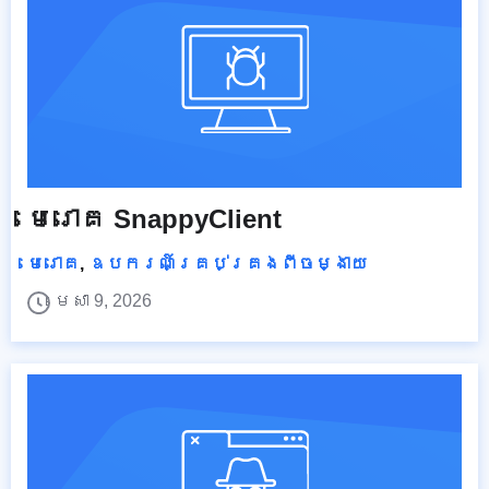
មេរោគ SnappyClient
មេរោគ
,
ឧបករណ៍គ្រប់គ្រងពីចម្ងាយ
មេសា 9, 2026