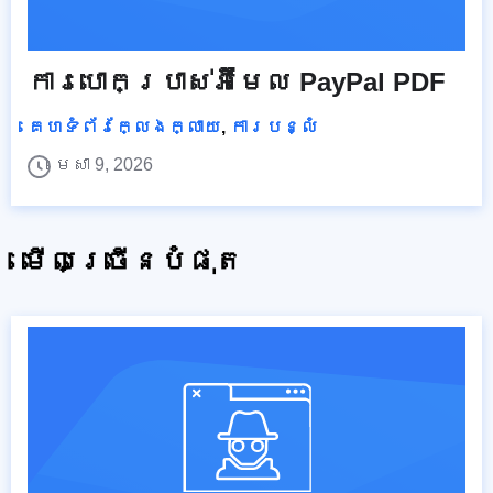
ការបោកប្រាស់អ៊ីមែល PayPal PDF
គេហទំព័រក្លែងក្លាយ
,
ការបន្លំ
មេសា 9, 2026
មើលច្រើនបំផុត