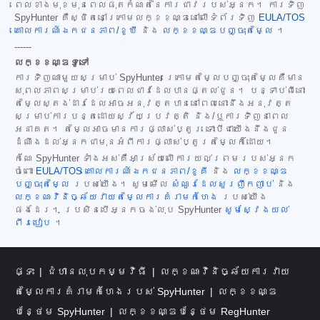
ពេលខាងមុខមុនពេលផុតកំណត់នៃការជាវរបស់អ្នក។ ការទិញ
SpyHunter គឺស្ថិតនៅក្រោមលក្ខខណ្ឌនៅលើទំព័រទិញ
EULA/TOS
គោលការណ៍ឯកជនភាព/ខូឃី
និង
លក្ខខណ្ឌបញ្ចុះតម្លៃ
។
------
លក្ខខណ្ឌទូទៅ
ការទិញណាមួយសម្រាប់ SpyHunter ក្រោមតម្លៃបញ្ចុះតម្លៃគឺមាន
សុពលភាពសម្រាប់រយៈពេលជាវដែលបានផ្តល់ជូន។ បន្ទាប់ពីនោះ
តម្លៃស្តង់ដារដែលអាចអនុវត្តបាននៅពេលនោះនឹងអនុវត្ត
សម្រាប់ការបន្តដោយស្វ័យប្រវត្តិ និង/ឬការទិញនាពេល
អនាគត។ តម្លៃអាចមានការផ្លាស់ប្តូរ ទោះបីជាយើងនឹងជូន
ដំណឹងដល់អ្នកជាមុនអំពីការផ្លាស់ប្តូរតម្លៃក៏ដោយ។
កំណែ SpyHunter ទាំងអស់គឺអាស្រ័យលើការយល់ព្រមរបស់អ្នក
ចំពោះ
EULA/TOS
គោលការណ៍ឯកជនភាព/ខូគី
និង
លក្ខខណ្ឌ
បញ្ចុះតម្លៃ
របស់យើង។ សូមមើល
សំណួរដែលសួរញឹកញាប់
និង
លក្ខណៈវិនិច្ឆ័យវាយតម្លៃការគំរាមកំហែង
របស់យើង
ផងដែរ។ ប្រសិនបើអ្នកចង់លុប SpyHunter
សូមស្វែងយល់
ពីរបៀប
។
ផ្ទះ
ជំហានលុបកម្មវិធី
លក្ខណៈវិនិច្ឆ័យការវាយ
តម្លៃការគំរាមកំហែងរបស់ SpyHunter
លក្ខខណ្ឌ
បន្ថែម SpyHunter
លក្ខខណ្ឌបន្ថែម RegHunter