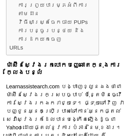
ការព្រួយបារម្ភអំពីការ
តាមដាន
វិធីសាស្រ្តចែកចាយ PUPs
ការបន្ធូរបន្ថយ និង
ការដកយកចេញ
URLs
ម៉ាស៊ីនស្វែងរកបោកបញ្ឆោតក្នុងការ
ក្លែងបន្លំ
Learnassistearch.com បង្ហាញខ្លួនឯងថាជា
ម៉ាស៊ីនស្វែងរកស្របច្បាប់ ប៉ុន្តែមិនធ្វើ
ការស្វែងរកឯករាជ្យទេ។ ផ្ទុយទៅវិញ វា
បញ្ជូនអ្នកប្រើប្រាស់ទៅកាន់អ្នកផ្តល់
សេវាស្វែងរកដែលបានបង្កើតឡើងដូចជា
Yahoo ដោយផ្តល់នូវការបំភាន់នៃមុខងារ។
ទោះបីជាមានការប្តូរទិសដៅនេះក៏ដោយ ក៏