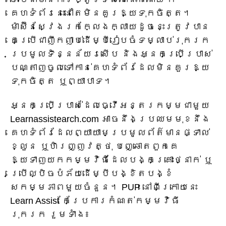
គេហទំព័រនេះនៅតែមិនគួរឱ្យទុកចិត្ត។
ម៉ាស៊ីនស្វែងរកក្លែងក្លាយដូចនេះត្រូវបាន
គេប្រើជាញឹកញាប់ដើម្បីរៀបចំទម្លាប់រុករក
ប្រមូលទិន្នន័យរសើប និងអ្នកប្រើប្រាស់
បណ្តាញចូលទៅកាន់គេហទំព័រដែលមិនគួរឱ្យ
ទុកចិត្ត ឬព្យាបាទ។
អ្នកប្រើប្រាស់ដែលធ្វើអន្តរកម្មជាមួយ
Learnassistearch.com អាចនឹងប្រឈមមុខនឹង
គេហទំព័រដែលព្យាយាមប្រមូលព័ត៌មានផ្ទាល់
ខ្លួន ឬហិរញ្ញវត្ថុ បញ្ឆោតពួកគេ
ឱ្យទាញយកកម្មវិធីដែលបង្កគ្រោះថ្នាក់ ឬ
ប្រើល្បិចបំភ័យដើម្បីបង្ខិតបង្ខំ
សកម្មភាពមួយចំនួន។ PUP នៅពីក្រោយនេះ
Learn Assist កែប្រែការកំណត់កម្មវិធី
រុករក រួមទាំង៖