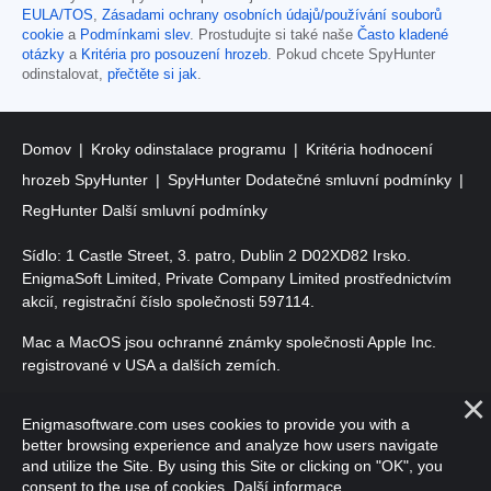
EULA/TOS
,
Zásadami ochrany osobních údajů/používání souborů
cookie
a
Podmínkami slev
. Prostudujte si také naše
Často kladené
otázky
a
Kritéria pro posouzení hrozeb
. Pokud chcete SpyHunter
odinstalovat,
přečtěte si jak
.
Domov
Kroky odinstalace programu
Kritéria hodnocení
hrozeb SpyHunter
SpyHunter Dodatečné smluvní podmínky
RegHunter Další smluvní podmínky
Sídlo: 1 Castle Street, 3. patro, Dublin 2 D02XD82 Irsko.
EnigmaSoft Limited, Private Company Limited prostřednictvím
akcií, registrační číslo společnosti 597114.
Mac a MacOS jsou ochranné známky společnosti Apple Inc.
registrované v USA a dalších zemích.
Copyright 2016-
2026
. EnigmaSoft Ltd. Všechna práva
Enigmasoftware.com uses cookies to provide you with a
vyhrazena.
better browsing experience and analyze how users navigate
and utilize the Site. By using this Site or clicking on "OK", you
consent to the use of cookies.
Další informace