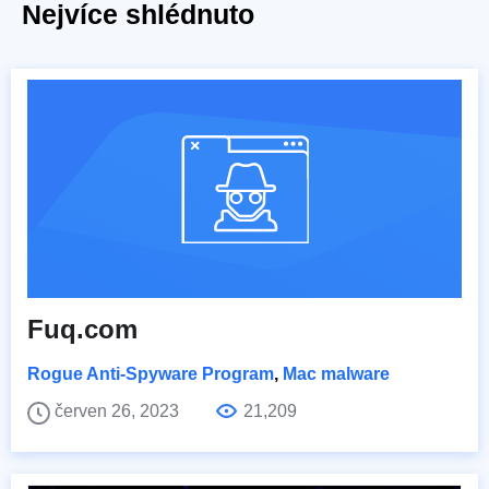
Nejvíce shlédnuto
Fuq.com
Rogue Anti-Spyware Program
,
Mac malware
červen 26, 2023
21,209