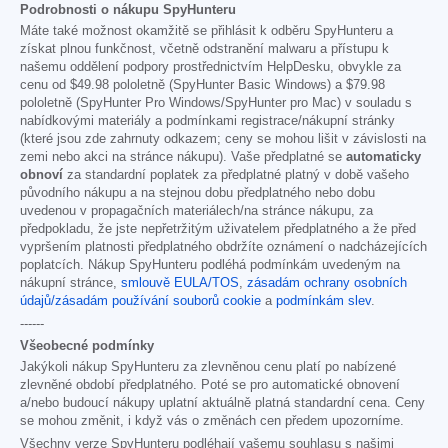
Podrobnosti o nákupu SpyHunteru
Máte také možnost okamžitě se přihlásit k odběru SpyHunteru a
získat plnou funkčnost, včetně odstranění malwaru a přístupu k
našemu oddělení podpory prostřednictvím HelpDesku, obvykle za
cenu od
$49.98
pololetně (SpyHunter Basic Windows) a
$79.98
pololetně (SpyHunter Pro Windows/SpyHunter pro Mac) v souladu s
nabídkovými materiály a podmínkami registrace/nákupní stránky
(které jsou zde zahrnuty odkazem; ceny se mohou lišit v závislosti na
zemi nebo akci na stránce nákupu). Vaše předplatné se
automaticky
obnoví
za standardní poplatek za předplatné platný v době vašeho
původního nákupu a na stejnou dobu předplatného nebo dobu
uvedenou v propagačních materiálech/na stránce nákupu, za
předpokladu, že jste nepřetržitým uživatelem předplatného a že před
vypršením platnosti předplatného obdržíte oznámení o nadcházejících
poplatcích. Nákup SpyHunteru podléhá podmínkám uvedeným na
nákupní stránce,
smlouvě EULA/TOS
,
zásadám ochrany osobních
údajů/zásadám používání souborů cookie
a
podmínkám slev
.
------
Všeobecné podmínky
Jakýkoli nákup SpyHunteru za zlevněnou cenu platí po nabízené
zlevněné období předplatného. Poté se pro automatické obnovení
a/nebo budoucí nákupy uplatní aktuálně platná standardní cena. Ceny
se mohou změnit, i když vás o změnách cen předem upozorníme.
Všechny verze SpyHunteru podléhají vašemu souhlasu s našimi