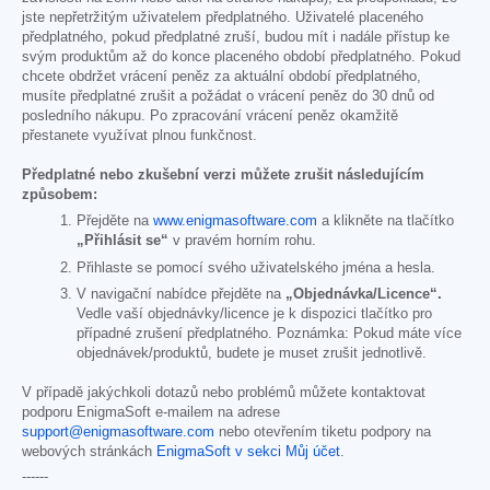
jste nepřetržitým uživatelem předplatného. Uživatelé placeného
předplatného, pokud předplatné zruší, budou mít i nadále přístup ke
svým produktům až do konce placeného období předplatného. Pokud
chcete obdržet vrácení peněz za aktuální období předplatného,
musíte předplatné zrušit a požádat o vrácení peněz do 30 dnů od
posledního nákupu. Po zpracování vrácení peněz okamžitě
přestanete využívat plnou funkčnost.
Předplatné nebo zkušební verzi můžete zrušit následujícím
způsobem:
Přejděte na
www.enigmasoftware.com
a klikněte na tlačítko
„Přihlásit se“
v pravém horním rohu.
Přihlaste se pomocí svého uživatelského jména a hesla.
V navigační nabídce přejděte na
„Objednávka/Licence“.
Vedle vaší objednávky/licence je k dispozici tlačítko pro
případné zrušení předplatného. Poznámka: Pokud máte více
objednávek/produktů, budete je muset zrušit jednotlivě.
V případě jakýchkoli dotazů nebo problémů můžete kontaktovat
podporu EnigmaSoft e-mailem na adrese
support@enigmasoftware.com
nebo otevřením tiketu podpory na
webových stránkách
EnigmaSoft v sekci Můj účet
.
------