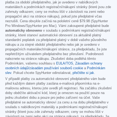
platba za období předplatného, jak je uvedeno v nabídkových
materiálech a podmínkách registrační/nákupní stránky (které jsou zde
zahrnuty odkazem; ceny se mohou lišit v závislosti na zemi nebo
propagační akci na stránce nákupu), pokud jste předplatné včas
nezrušili. Cena obvykle začíná na pololetní ceně
$79.98
(SpyHunter
Pro Windows/SpyHunter pro Mac). Vámi zakoupené předplatné bude
automaticky obnoveno
v souladu s podmínkami registrační/nákupní
stránky, které stanoví automatické obnovení za aktuálně platný
standardní poplatek za předplatné platný v době vašeho původního
nákupu a za stejné období předplatného nebo jak je uvedeno v
propagačních materiálech/nákupní stránce, za předpokladu, že jste
nepřetržitým uživatelem předplatného bez přerušení. Podrobnosti
naleznete na stránce nákupu. Zkušební doba podléhá těmto
Podmínkám, vašemu souhlasu s
EULA/TOS
,
Zásadám ochrany
osobních údajů/zásadám používání souborů cookie
a
Podmínkám
slev
. Pokud chcete SpyHunter odinstalovat,
přečtěte si jak
.
V případě platby za automatické obnovení předplatného vám bude
před každým datem platby zaslána e-mailová připomínka na e-
mailovou adresu, kterou jste uvedli při registraci. Na začátku zkušební
doby obdržíte aktivační kód, který je omezen na použití pouze na
jednu zkušební dobu a pouze pro jedno zařízení na účet. Vaše
předplatné se automaticky obnoví za cenu a na dobu předplatného v
souladu s nabídkovými materiály a podmínkami registrační/nákupní
stránky (které jsou zde zahrnuty odkazem; ceny se mohou lišit v
závislosti na zemi nebo akci na stránce nákupu), za předpokladu, že