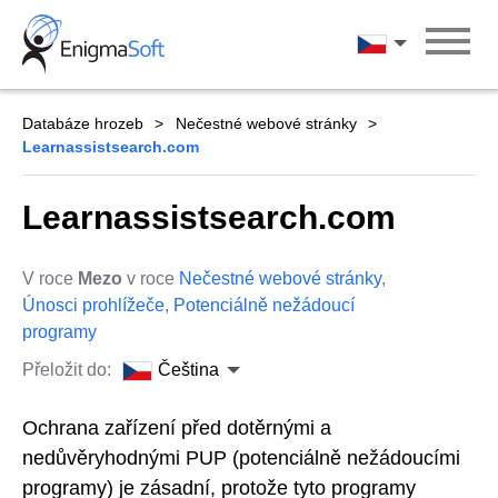
Skip
to
Čeština
content
Databáze hrozeb
Nečestné webové stránky
Learnassistsearch.com
Learnassistsearch.com
V roce
Mezo
v roce
Nečestné webové stránky
,
Únosci prohlížeče
,
Potenciálně nežádoucí
programy
Přeložit do:
Čeština
Ochrana zařízení před dotěrnými a
nedůvěryhodnými PUP (potenciálně nežádoucími
programy) je zásadní, protože tyto programy