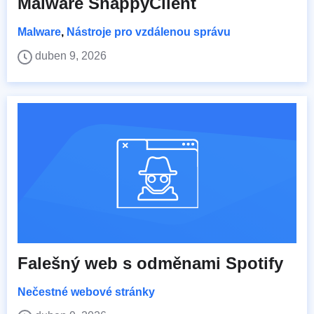
Malware SnappyClient
Malware
,
Nástroje pro vzdálenou správu
duben 9, 2026
Falešný web s odměnami Spotify
Nečestné webové stránky