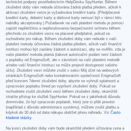
technické podpory prostřednictvím HelpDesku SpyHunter. Během
zkušební doby vám nebude účtována žádná platba předem, ačkoli k
aktivaci zkušební verze je vyžadována kreditní karta. (Předplacené
kreditní karty, debetní karty a dárkové karty nemusí být v rámci této
nabídky akceptovány.) Požadavek na vaši platební metodu je pomoci
zajistit nepřetržitou a nepřerušovanou bezpečnostní ochranu během
přechodu ze zkušební verze na placené předplatné, pokud se
rozhodnete pro nákup. Během zkušební doby vám nebude z vaší
platební metody účtována žádná platba předem, ačkoli vaší finanční
instituci mohou být zaslány žádosti o autorizaci, aby se ověřilo, zda je
vaše platební metoda platná (takové autorizační podání není žádostí
o poplatky od EnigmaSoft, ale v závislosti na vaší platební metodě
a/nebo vaší finanční instituci se může projevit dostupnost vašeho
účtu). Zkušební verzi můžete zrušit v sekci Můj účet na webových
stránkách EnigmaSoft nebo kontaktováním společnosti EnigmaSoft
před koncem 7denní zkušební doby, abyste se vyhnuli splatnosti a
zpracování poplatku ihned po vypršení zkušební doby. Pokud se
rozhodnete zrušit zkušební verzi během zkušební doby, okamžitě
ztratíte přístup ke službě SpyHunter. Pokud se z jakéhokoli důvodu
domníváte, že byl zpracován poplatek, který jste si přáli provést
(například z důvodu administrace systému), můžete zrušit platbu a
kdykoli do 30 dnů od data nákupu obdržet plnou náhradu. Viz
Často
kladené otázky
.
Na konci zkušební doby vám bude okamžitě předem účtována cena a