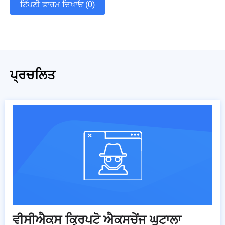
ਟਿੱਪਣੀ ਫਾਰਮ ਦਿਖਾਓ (0)
ਪ੍ਰਚਲਿਤ
ਵੀਸੀਐਕਸ ਕ੍ਰਿਪਟੋ ਐਕਸਚੇਂਜ ਘੁਟਾਲਾ