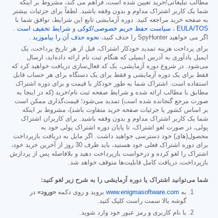
مطالب تبلیغاتی/خرید تعیین شده است، فراهم می کند، مشروط بر اینکه
شما یک کاربر اشتراک مداوم و بدون وقفه باشید. لطفاً برای جزئیات بیشتر
به صفحه خرید مراجعه کنید. دوره آزمایشی تابع این شرایط، توافق شما با
EULA/TOS
،
سیاست حفظ حریم خصوصی/کوکی
و
شرایط تخفیف است
.
اگر می خواهید SpyHunter را حذف کنید،
نحوه حذف آن را بیاموزید
.
برای پرداخت هزینه تمدید خودکار اشتراک، قبل از هر تاریخ پرداخت، یک
ایمیل یادآوری به آدرس ایمیلی که هنگام ثبت نام ارائه داده‌اید، ارسال
می‌شود. در شروع دوره آزمایشی، یک کد فعال‌سازی دریافت خواهید کرد که
فقط برای یک دوره آزمایشی و فقط برای یک دستگاه برای هر حساب قابل
استفاده است. اشتراک شما به طور خودکار با قیمت و برای دوره اشتراک
مطابق با مطالب ارائه شده و شرایط صفحه ثبت نام/خرید (که در اینجا به
صورت مرجع گنجانده شده است) تمدید می‌شود؛ قیمت‌گذاری ممکن است
بر اساس کشور یا جزئیات صفحه خرید متفاوت باشد)، مشروط بر اینکه
شما یک کاربر اشتراک مداوم و بدون وقفه باشید. برای کاربران اشتراک
پولی، در صورت لغو اشتراک، تا پایان دوره اشتراک پولی خود به
محصول(های) خود دسترسی خواهید داشت. اگر مایل به دریافت بازپرداخت
برای دوره اشتراک فعلی خود هستید، باید ظرف 30 روز از آخرین خرید خود،
اشتراک را لغو کرده و درخواست بازپرداخت دهید و بلافاصله پس از پردازش
بازپرداخت، دریافت کامل قابلیت‌ها متوقف خواهد شد.
شما می‌توانید اشتراک یا دوره آزمایشی را به شرح زیر لغو کنید:
به
www.enigmasoftware.com
بروید و روی دکمه
«ورود»
در
گوشه بالا سمت راست کلیک کنید.
با نام کاربری و رمز عبور خود وارد شوید.