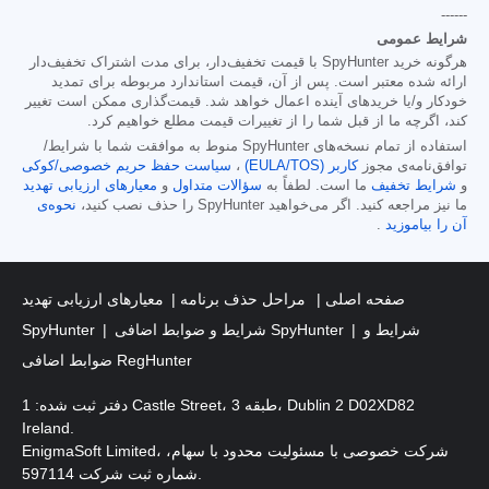
------
شرایط عمومی
هرگونه خرید SpyHunter با قیمت تخفیف‌دار، برای مدت اشتراک تخفیف‌دار
ارائه شده معتبر است. پس از آن، قیمت استاندارد مربوطه برای تمدید
خودکار و/یا خریدهای آینده اعمال خواهد شد. قیمت‌گذاری ممکن است تغییر
کند، اگرچه ما از قبل شما را از تغییرات قیمت مطلع خواهیم کرد.
استفاده از تمام نسخه‌های SpyHunter منوط به موافقت شما با شرایط/
توافق‌نامه‌ی مجوز
کاربر (EULA/TOS)
،
سیاست حفظ حریم خصوصی/کوکی
و
شرایط تخفیف
ما است. لطفاً به
سؤالات متداول
و
معیارهای ارزیابی تهدید
ما نیز مراجعه کنید. اگر می‌خواهید SpyHunter را حذف نصب کنید،
نحوه‌ی
آن را بیاموزید
.
صفحه اصلی
مراحل حذف برنامه
معیارهای ارزیابی تهدید
شرایط و
شرایط و ضوابط اضافی SpyHunter
SpyHunter
ضوابط اضافی RegHunter
دفتر ثبت شده: 1 Castle Street، طبقه 3، Dublin 2 D02XD82
Ireland.
EnigmaSoft Limited، شرکت خصوصی با مسئولیت محدود با سهام،
شماره ثبت شرکت 597114.