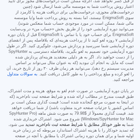
از قبل کسر نخواهد شد، اگرچه ممکن است درخواست‌های مجوز برای تأیید
اعتبار روش پرداخت شما به موسسه مالی شما ارسال شود (چنین
درخواست‌های مجوزی، درخواست‌هایی برای دریافت هزینه یا کارمزد از
سوی EnigmaSoft نیستند، اما بسته به روش پرداخت شما و/یا موسسه
مالی شما، ممکن است در مورد موجودی حساب شما منعکس شوند).
می‌توانید دوره آزمایشی خود را از طریق بخش «حساب من» در وب‌سایت
EnigmaSoft برای حساب خود یا با تماس با EnigmaSoft قبل از پایان دوره
آزمایشی ۷ روزه لغو کنید تا از پرداخت هزینه‌ای که بلافاصله پس از انقضای
دوره آزمایشی شما سررسید و پردازش می‌شود، جلوگیری کنید. اگر در طول
دوره آزمایشی خود تصمیم به لغو بگیرید، بلافاصله دسترسی به SpyHunter
را از دست خواهید داد. اگر به هر دلیلی معتقدید هزینه‌ای پردازش شده
است که مایل به انجام آن نبودید (که به عنوان مثال می‌تواند بر اساس
مدیریت سیستم رخ دهد)، می‌توانید هر زمان ظرف ۳۰ روز از تاریخ خرید، آن
را لغو کرده و مبلغ پرداختی را به طور کامل دریافت کنید.
به سوالات متداول
مراجعه کنید.
در پایان دوره آزمایشی، در صورت عدم لغو به موقع، هزینه و مدت اشتراک،
طبق قیمت مندرج در مطالب ارائه شده و شرایط صفحه ثبت نام/خرید (که
در اینجا به صورت مرجع گنجانده شده است؛ قیمت گذاری ممکن است بر
اساس کشور یا جزئیات صفحه خرید متفاوت باشد) از شما دریافت خواهد
شد. قیمت گذاری معمولاً از
$79.98
به صورت شش ماهه (SpyHunter Pro
Windows/SpyHunter for Mac) شروع می شود. اشتراک خریداری شده
شما
به طور خودکار مطابق با شرایط صفحه ثبت نام/خرید تمدید
می شود،
که تمدید خودکار را با هزینه اشتراک استاندارد مربوطه که در زمان خرید
اولیه شما و برای همان دوره زمانی اشتراک یا مطابق با آنچه در صفحه