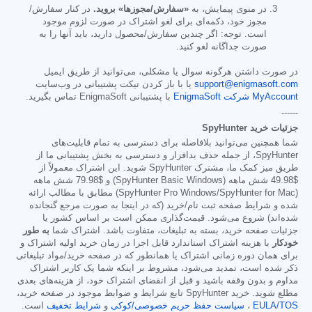
در منوی پیمایش، به
«سفارش/مجوزها» بروید.
در کنار سفارش/
مجوز خود، دکمه‌ای برای لغو اشتراک در صورت لزوم موجود
است. توجه: اگر چندین سفارش/محصول دارید، باید آنها را به
صورت جداگانه لغو کنید.
در صورت داشتن هرگونه سوال یا مشکلی، می‌توانید از طریق ایمیل
support@enigmasoft.com
یا با باز کردن تیکت پشتیبانی در وب‌سایت
MyAccount شرکت EnigmaSoft
با پشتیبانی EnigmaSoft تماس بگیرید.
------
جزئیات خرید SpyHunter
شما همچنین می‌توانید بلافاصله برای دسترسی به تمام قابلیت‌های
SpyHunter، از جمله حذف بدافزار و دسترسی به بخش پشتیبانی ما از
طریق میز کمک ما، مشترک SpyHunter شوید. این اشتراک معمولاً از
$49.98
شش ماهه (SpyHunter Basic Windows) و
$79.98
شش ماهه
(SpyHunter Pro Windows/SpyHunter for Mac) مطابق با مطالب ارائه
شده و شرایط صفحه ثبت نام/خرید (که در اینجا به صورت مرجع گنجانده
شده‌اند) شروع می‌شود. قیمت‌گذاری ممکن است بر اساس کشور یا
جزئیات صفحه خرید، بسته به تبلیغات، متفاوت باشد. اشتراک شما
به طور
خودکار
با هزینه اشتراک استاندارد قابل اجرا در زمان خرید اولیه اشتراک و
برای همان دوره زمانی اشتراک یا همانطور که در صفحه خرید/مواد تبلیغاتی
ذکر شده است، تمدید می‌شود، مشروط بر اینکه شما یک کاربر اشتراک
مداوم و بدون وقفه باشید و قبل از انقضای اشتراک خود، از هزینه‌های بعدی
مطلع شوید. خرید SpyHunter تابع شرایط و ضوابط موجود در صفحه خرید،
EULA/TOS
،
سیاست حفظ حریم خصوصی/کوکی
و
شرایط تخفیف
است.