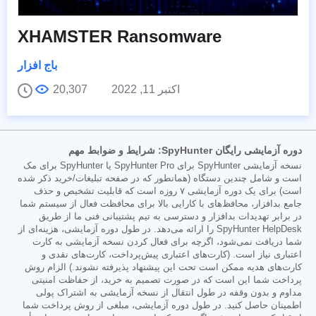
XHAMSTER Ransomware
باج افزار
اکتبر 11, 2022
20,307
دوره آزمایشی رایگان SpyHunter: شرایط و ضوابط مهم
نسخه آزمایشی SpyHunter برای SpyHunter Pro یا SpyHunter برای مک
است و شامل چندین دستگاه (همانطور که در صفحه تبلیغات/خرید ذکر شده
است) برای یک دوره آزمایشی ۷ روزه است که قابلیت تشخیص و حذف
جامع بدافزار، محافظ‌های با کارایی بالا برای محافظت فعال از سیستم شما
در برابر تهدیدات بدافزار و دسترسی به تیم پشتیبانی فنی ما از طریق
SpyHunter HelpDesk را ارائه می‌دهد. در طول دوره آزمایشی، هزینه‌ای از
شما دریافت نمی‌شود، اگرچه برای فعال کردن نسخه آزمایشی به کارت
اعتباری نیاز است. (کارت‌های اعتباری پیش‌پرداخت، کارت‌های نقدی و
کارت‌های هدیه ممکن است تحت این پیشنهاد پذیرفته نشوند.) الزام روش
پرداخت شما این است که در صورت تصمیم به خرید، از حفاظت امنیتی
مداوم و بدون وقفه در طول انتقال از نسخه آزمایشی به اشتراک پولی
اطمینان حاصل کنید. در طول دوره آزمایشی، مبلغی از روش پرداخت شما