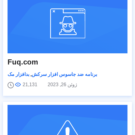
Fuq.com
برنامه ضد جاسوس افزار سرکش
,
بدافزار مک
ژوئن 26, 2023
21,131