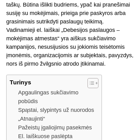
taškų. Būtina išlikti budriems, ypač kai pranešimai
susiję su mokėjimais, prieiga prie paskyros arba
grasinimais sutrikdyti paslaugų teikimą.
Vadinamieji el. laiškai „Debesijos paslaugos –
mokėjimas atmestas“ yra aiškus sukčiavimo
kampanijos, nesusijusios su jokiomis teisėtomis
įmonėmis, organizacijomis ar subjektais, pavyzdys,
nors iš pirmo žvilgsnio atrodo įtikinamai.
Turinys
Apgaulingas sukčiavimo
pobūdis
Spąstai, slypintys už nuorodos
„Atnaujinti“
Pažeistų įgaliojimų pasekmės
El. laiškuose paslėpta