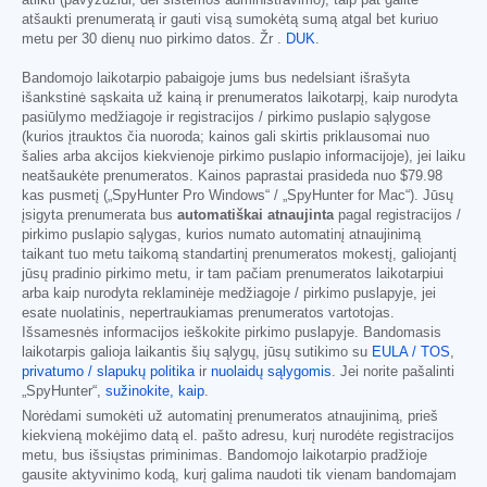
atlikti (pavyzdžiui, dėl sistemos administravimo), taip pat galite
atšaukti prenumeratą ir gauti visą sumokėtą sumą atgal bet kuriuo
metu per 30 dienų nuo pirkimo datos. Žr .
DUK
.
Bandomojo laikotarpio pabaigoje jums bus nedelsiant išrašyta
išankstinė sąskaita už kainą ir prenumeratos laikotarpį, kaip nurodyta
pasiūlymo medžiagoje ir registracijos / pirkimo puslapio sąlygose
(kurios įtrauktos čia nuoroda; kainos gali skirtis priklausomai nuo
šalies arba akcijos kiekvienoje pirkimo puslapio informacijoje), jei laiku
neatšaukėte prenumeratos. Kainos paprastai prasideda nuo
$79.98
kas pusmetį („SpyHunter Pro Windows“ / „SpyHunter for Mac“). Jūsų
įsigyta prenumerata bus
automatiškai atnaujinta
pagal registracijos /
pirkimo puslapio sąlygas, kurios numato automatinį atnaujinimą
taikant tuo metu taikomą standartinį prenumeratos mokestį, galiojantį
jūsų pradinio pirkimo metu, ir tam pačiam prenumeratos laikotarpiui
arba kaip nurodyta reklaminėje medžiagoje / pirkimo puslapyje, jei
esate nuolatinis, nepertraukiamas prenumeratos vartotojas.
Išsamesnės informacijos ieškokite pirkimo puslapyje. Bandomasis
laikotarpis galioja laikantis šių sąlygų, jūsų sutikimo su
EULA / TOS
,
privatumo / slapukų politika
ir
nuolaidų sąlygomis
. Jei norite pašalinti
„SpyHunter“,
sužinokite, kaip
.
Norėdami sumokėti už automatinį prenumeratos atnaujinimą, prieš
kiekvieną mokėjimo datą el. pašto adresu, kurį nurodėte registracijos
metu, bus išsiųstas priminimas. Bandomojo laikotarpio pradžioje
gausite aktyvinimo kodą, kurį galima naudoti tik vienam bandomajam