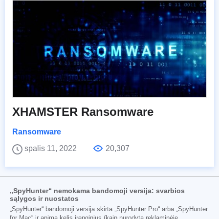
XHAMSTER Ransomware
Ransomware
spalis 11, 2022
20,307
„SpyHunter“ nemokama bandomoji versija: svarbios
sąlygos ir nuostatos
„SpyHunter“ bandomoji versija skirta „SpyHunter Pro“ arba „SpyHunter
for Mac“ ir apima kelis įrenginius (kaip nurodyta reklaminėje