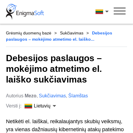
Skip
to
Lietuvių
content
Grėsmių duomenų bazė
Sukčiavimas
Debesijos
paslaugos – mokėjimo atmetimo el. laiško...
Debesijos paslaugos –
mokėjimo atmetimo el.
laiško sukčiavimas
Autorius
Mezo
,
Sukčiavimas
,
Šlamštas
Versti į:
Lietuvių
Netikėti el. laiškai, reikalaujantys skubių veiksmų,
yra vienas dažniausių kibernetinių atakų patekimo