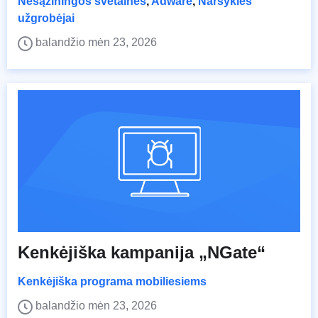
Nesąžiningos svetainės
,
Adware
,
Naršyklės
užgrobėjai
balandžio mėn 23, 2026
Kenkėjiška kampanija „NGate“
Kenkėjiška programa mobiliesiems
balandžio mėn 23, 2026