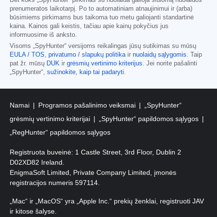
Bet koks „SpyHunter“ pirkimas su nuolaida galioja siūlomą nuolaidos
prenumeratos laikotarpį. Po to automatiniam atnaujinimui ir (arba)
būsimiems pirkimams bus taikoma tuo metu galiojanti standartinė
kaina. Kainos gali keistis, tačiau apie kainų pokyčius jus
informuosime iš anksto.
Visoms „SpyHunter“ versijoms reikalingas jūsų sutikimas su mūsų
EULA / TOS
,
privatumo / slapukų politika
ir
nuolaidų sąlygomis
. Taip
pat žr. mūsų
DUK
ir
grėsmių vertinimo kriterijus
. Jei norite pašalinti
„SpyHunter“,
sužinokite, kaip tai padaryti
.
Namai
Programos pašalinimo veiksmai
„SpyHunter“
grėsmių vertinimo kriterijai
„SpyHunter“ papildomos sąlygos
„RegHunter“ papildomos sąlygos
Registruota buveinė: 1 Castle Street, 3rd Floor, Dublin 2
D02XD82 Ireland.
EnigmaSoft Limited, Private Company Limited, įmonės
registracijos numeris 597114.
„Mac“ ir „MacOS“ yra „Apple Inc.“ prekių ženklai, registruoti JAV
ir kitose šalyse.