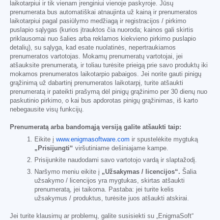
laikotarpiui ir tik vienam įrenginiui vienoje paskyroje. Jūsų
prenumerata bus automatiškai atnaujinta už kainą ir prenumeratos
laikotarpiui pagal pasiūlymo medžiagą ir registracijos / pirkimo
puslapio sąlygas (kurios įtrauktos čia nuoroda; kainos gali skirtis
priklausomai nuo šalies arba reklamos kiekvieno pirkimo puslapio
detalių), su sąlyga, kad esate nuolatinės, nepertraukiamos
prenumeratos vartotojas. Mokamų prenumeratų vartotojai, jei
atšauksite prenumeratą, ir toliau turėsite prieigą prie savo produktų iki
mokamos prenumeratos laikotarpio pabaigos. Jei norite gauti pinigų
grąžinimą už dabartinį prenumeratos laikotarpį, turite atšaukti
prenumeratą ir pateikti prašymą dėl pinigų grąžinimo per 30 dienų nuo
paskutinio pirkimo, o kai bus apdorotas pinigų grąžinimas, iš karto
nebegausite visų funkcijų.
Prenumeratą arba bandomąją versiją galite atšaukti taip:
Eikite į
www.enigmasoftware.com
ir spustelėkite mygtuką
„Prisijungti“
viršutiniame dešiniajame kampe.
Prisijunkite naudodami savo vartotojo vardą ir slaptažodį.
Naršymo meniu eikite į
„Užsakymas / licencijos“.
Šalia
užsakymo / licencijos yra mygtukas, skirtas atšaukti
prenumeratą, jei taikoma. Pastaba: jei turite kelis
užsakymus / produktus, turėsite juos atšaukti atskirai.
Jei turite klausimų ar problemų, galite susisiekti su „EnigmaSoft“