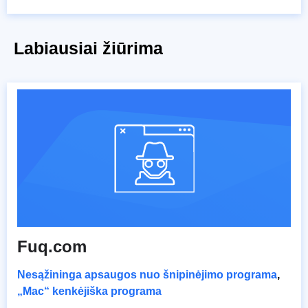
Labiausiai žiūrima
Fuq.com
Nesąžininga apsaugos nuo šnipinėjimo programa
,
„Mac“ kenkėjiška programa