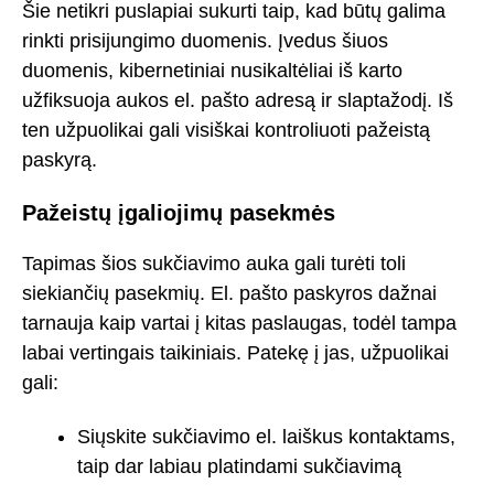
Šie netikri puslapiai sukurti taip, kad būtų galima
rinkti prisijungimo duomenis. Įvedus šiuos
duomenis, kibernetiniai nusikaltėliai iš karto
užfiksuoja aukos el. pašto adresą ir slaptažodį. Iš
ten užpuolikai gali visiškai kontroliuoti pažeistą
paskyrą.
Pažeistų įgaliojimų pasekmės
Tapimas šios sukčiavimo auka gali turėti toli
siekiančių pasekmių. El. pašto paskyros dažnai
tarnauja kaip vartai į kitas paslaugas, todėl tampa
labai vertingais taikiniais. Patekę į jas, užpuolikai
gali:
Siųskite sukčiavimo el. laiškus kontaktams,
taip dar labiau platindami sukčiavimą