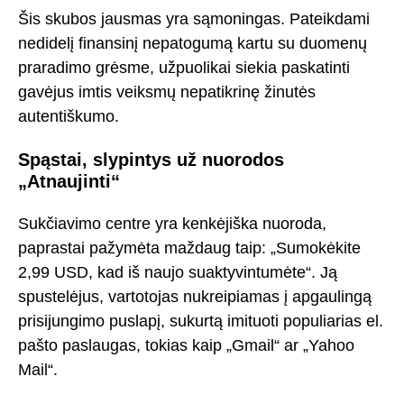
Šis skubos jausmas yra sąmoningas. Pateikdami
nedidelį finansinį nepatogumą kartu su duomenų
praradimo grėsme, užpuolikai siekia paskatinti
gavėjus imtis veiksmų nepatikrinę žinutės
autentiškumo.
Spąstai, slypintys už nuorodos
„Atnaujinti“
Sukčiavimo centre yra kenkėjiška nuoroda,
paprastai pažymėta maždaug taip: „Sumokėkite
2,99 USD, kad iš naujo suaktyvintumėte“. Ją
spustelėjus, vartotojas nukreipiamas į apgaulingą
prisijungimo puslapį, sukurtą imituoti populiarias el.
pašto paslaugas, tokias kaip „Gmail“ ar „Yahoo
Mail“.