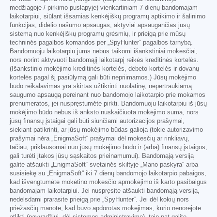
medžiagoje / pirkimo puslapyje) vienkartiniam 7 dienų bandomajam
laikotarpiui, siūlant išsamias kenkėjiškų programų aptikimo ir šalinimo
funkcijas, didelio našumo apsaugas, aktyviai apsaugančias jūsų
sistemą nuo kenkėjiškų programų grėsmių, ir prieigą prie mūsų
techninės pagalbos komandos per „SpyHunter“ pagalbos tarnybą.
Bandomuoju laikotarpiu jums nebus taikomi išankstiniai mokesčiai,
nors norint aktyvuoti bandomąjį laikotarpį reikės kreditinės kortelės.
(Išankstinio mokėjimo kreditinės kortelės, debeto kortelės ir dovanų
kortelės pagal šį pasiūlymą gali būti nepriimamos.) Jūsų mokėjimo
būdo reikalavimas yra skirtas užtikrinti nuolatinę, nepertraukiamą
saugumo apsaugą pereinant nuo bandomojo laikotarpio prie mokamos
prenumeratos, jei nuspręstumėte pirkti. Bandomuoju laikotarpiu iš jūsų
mokėjimo būdo nebus iš anksto nuskaičiuota mokėjimo suma, nors
jūsų finansų įstaigai gali būti siunčiami autorizacijos prašymai,
siekiant patikrinti, ar jūsų mokėjimo būdas galioja (tokie autorizavimo
prašymai nėra „EnigmaSoft“ prašymai dėl mokesčių ar rinkliavų,
tačiau, priklausomai nuo jūsų mokėjimo būdo ir (arba) finansų įstaigos,
gali turėti įtakos jūsų sąskaitos prieinamumui). Bandomąją versiją
galite atšaukti „EnigmaSoft“ svetainės skiltyje „Mano paskyra“ arba
susisiekę su „EnigmaSoft“ iki 7 dienų bandomojo laikotarpio pabaigos,
kad išvengtumėte mokėtino mokesčio apmokėjimo iš karto pasibaigus
bandomajam laikotarpiui. Jei nuspręsite atšaukti bandomąją versiją,
nedelsdami prarasite prieigą prie „SpyHunter“. Jei dėl kokių nors
priežasčių manote, kad buvo apdorotas mokėjimas, kurio nenorėjote