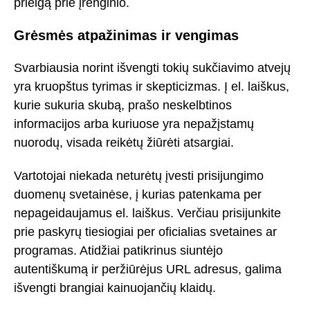
prieigą prie įrenginio.
Grėsmės atpažinimas ir vengimas
Svarbiausia norint išvengti tokių sukčiavimo atvejų
yra kruopštus tyrimas ir skepticizmas. Į el. laiškus,
kurie sukuria skubą, prašo neskelbtinos
informacijos arba kuriuose yra nepažįstamų
nuorodų, visada reikėtų žiūrėti atsargiai.
Vartotojai niekada neturėtų įvesti prisijungimo
duomenų svetainėse, į kurias patenkama per
nepageidaujamus el. laiškus. Verčiau prisijunkite
prie paskyrų tiesiogiai per oficialias svetaines ar
programas. Atidžiai patikrinus siuntėjo
autentiškumą ir peržiūrėjus URL adresus, galima
išvengti brangiai kainuojančių klaidų.