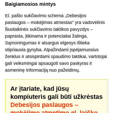
Baigiamosios mintys
El. pašto sukčiavimo schema „Debesijos
paslaugos – mokėjimas atmestas“ yra vadovėlinis
šiuolaikinės sukčiavimo taktikos pavyzdys –
paprasta, įtikinama ir potencialiai žalinga.
Sąmoningumas ir atsargus elgesys išlieka
stipriausia gynyba. Atpažindami įspėjamuosius
ženklus ir atsispirdami spaudimo taktikai, vartotojai
gali veiksmingai apsaugoti savo paskyras ir
asmeninę informaciją nuo pažeidimų.
Ar įtariate, kad jūsų
kompiuteris gali būti užkrėstas
Debesijos paslaugos –
mokėjimo atmetimo el. laiško