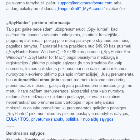
palaikymo tarnyba el. paštu
support@enigmasoftware.com
arba
atidarę palaikymo užklausą
„EnigmaSoft“ „MyAccount“
svetainėje.
------
„SpyHunter“ pirkimo informacija
Taip pat galite nedelsdami užsiprenumeruoti „SpyHunter“, kad
galėtumėte naudotis visomis funkcijomis, įskaitant kenkėjiškų
programų šalinimą ir prieigą prie mūsų palaikymo skyriaus per mūsų
pagalbos tarnybą. Paprastai kaina prasideda nuo
$49.98
kas pusmetį
(„SpyHunter Basic Windows“) ir
$79.98
kas pusmetį („SpyHunter Pro
Windows“ / „SpyHunter for Mac“) pagal pasiūlymo medžiagą ir
registracijos / pirkimo puslapio sąlygas (kurios įtrauktos čia kaip
nuorodos; kainos gali skirtis priklausomai nuo šalies arba reklamos,
nurodytos kiekvieno pirkimo puslapio informacijoje). Jūsų prenumerata
bus
automatiškai atnaujinta
taikant tuo metu taikomą standartinį
prenumeratos mokestį, galiojantį jūsų pradinės prenumeratos įsigijimo
metu, ir tam pačiam prenumeratos laikotarpiui arba kaip nurodyta
reklaminėje medžiagoje / pirkimo puslapyje, jei esate nuolatinis,
nepertraukiamas prenumeratos vartotojas ir apie artėjančius
mokesčius gausite pranešimą iki prenumeratos galiojimo pabaigos.
„SpyHunter“ pirkimui taikomos pirkimo puslapyje nurodytos sąlygos,
EULA / TOS
,
privatumo/slapukų politika
ir
nuolaidų sąlygos
.
------
Bendrosios sąlygos