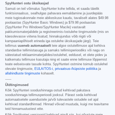
SpyHunteri ostu üksikasjad
Samuti on teil võimalus SpyHunter kohe tellida, et saada täielik
funktsionaalsus, sealhulgas pahavara eemaldamine ja juurdepääs
meie tugiosakonnale meie abikeskuse kaudu, tavaliselt alates
$49.98
poolaastas (SpyHunter Basic Windows) ja
$79.98
poolaastas
(SpyHunter Pro Windows/SpyHunter Macile) vastavalt
pakkumismaterjalidele ja registreerimis-/ostulehe tingimustele (mis on
käesolevasse viitena lisatud; hinnakujundus võib riigiti või
kampaaniapõhiselt erineda iga ostulehe üksikasjade järgi). Teie
tellimus
uueneb automaatselt
teie algse ostutellimuse ajal kehtiva
standardse tellimistasuga ja samaks tellimisperioodiks või nagu on
sätestatud reklaamimaterjalides/ostulehel, eeldusel, et olete pidev ja
katkematu tellimuse kasutaja ning et saate enne tellimuse lõppemist
teate eelseisvate tasude kohta. SpyHunteri ostmine toimub ostulehel
olevate tingimuste,
EULA/TOS-i
,
privaatsus-/küpsiste poliitika
ja
allahindluste tingimuste
kohaselt.
------
Üldtingimused
Kõik SpyHunteri soodushinnaga ostud kehtivad pakutava
soodushinnaga tellimusperioodi jooksul. Pärast seda kehtivad
automaatsetele uuendustele ja/või tulevastele ostudele sel ajal
kehtivad standardhinnad. Hinnad võivad muutuda, kuigi me teavitame
teid hinnamuutustest ette.
Kõik SpyHunteri versioonid kehtivad ainult siis, kui nõustute meie