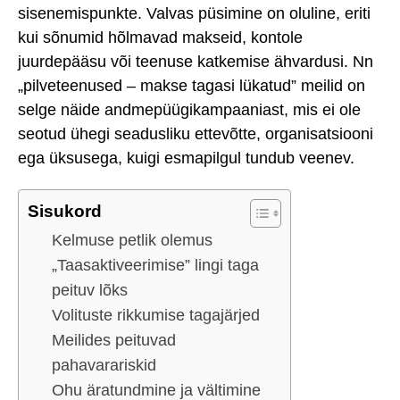
sisenemispunkte. Valvas püsimine on oluline, eriti
kui sõnumid hõlmavad makseid, kontole
juurdepääsu või teenuse katkemise ähvardusi. Nn
„pilveteenused – makse tagasi lükatud” meilid on
selge näide andmepüügikampaaniast, mis ei ole
seotud ühegi seadusliku ettevõtte, organisatsiooni
ega üksusega, kuigi esmapilgul tundub veenev.
Sisukord
Kelmuse petlik olemus
„Taasaktiveerimise” lingi taga
peituv lõks
Volituste rikkumise tagajärjed
Meilides peituvad
pahavarariskid
Ohu äratundmine ja vältimine