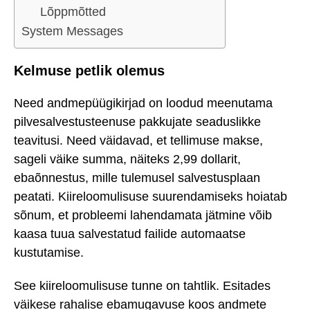
Lõppmõtted
System Messages
Kelmuse petlik olemus
Need andmepüügikirjad on loodud meenutama
pilvesalvestusteenuse pakkujate seaduslikke
teavitusi. Need väidavad, et tellimuse makse,
sageli väike summa, näiteks 2,99 dollarit,
ebaõnnestus, mille tulemusel salvestusplaan
peatati. Kiireloomulisuse suurendamiseks hoiatab
sõnum, et probleemi lahendamata jätmine võib
kaasa tuua salvestatud failide automaatse
kustutamise.
See kiireloomulisuse tunne on tahtlik. Esitades
väikese rahalise ebamugavuse koos andmete