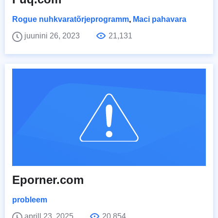
Rogue nuhkvaratõrjeprogramm
,
Maci pahavara
juunini 26, 2023
21,131
Eporner.com
probleem
aprill 23, 2025
20,854