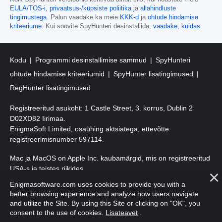
EULA/TOS-i
,
privaatsus-/küpsiste poliitika
ja
allahindluste
tingimustega
. Palun vaadake ka meie
KKK-d
ja
ohtude hindamise
kriteeriume
. Kui soovite SpyHunteri desinstallida,
vaadake, kuidas
.
Kodu
Programmi desinstallimise sammud
SpyHunteri
ohtude hindamise kriteeriumid
SpyHunter lisatingimused
RegHunter lisatingimused
Registreeritud asukoht: 1 Castle Street, 3. korrus, Dublin 2
D02XD82 Iirimaa.
EnigmaSoft Limited, osaühing aktsiatega, ettevõtte
registreerimisnumber 597114.
Mac ja MacOS on Apple Inc. kaubamärgid, mis on registreeritud
USA-s ja teistes riikides.
Enigmasoftware.com uses cookies to provide you with a
Autoriõigus 2016-
2026
. EnigmaSoft Ltd. Kõik õigused kaitstud.
better browsing experience and analyze how users navigate
and utilize the Site. By using this Site or clicking on "OK", you
consent to the use of cookies.
Lisateavet
.