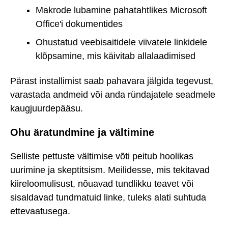
Makrode lubamine pahatahtlikes Microsoft
Office'i dokumentides
Ohustatud veebisaitidele viivatele linkidele
klõpsamine, mis käivitab allalaadimised
Pärast installimist saab pahavara jälgida tegevust,
varastada andmeid või anda ründajatele seadmele
kaugjuurdepääsu.
Ohu äratundmine ja vältimine
Selliste pettuste vältimise võti peitub hoolikas
uurimine ja skeptitsism. Meilidesse, mis tekitavad
kiireloomulisust, nõuavad tundlikku teavet või
sisaldavad tundmatuid linke, tuleks alati suhtuda
ettevaatusega.