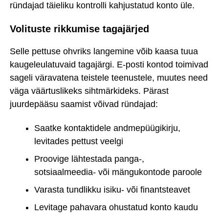
ründajad täieliku kontrolli kahjustatud konto üle.
Volituste rikkumise tagajärjed
Selle pettuse ohvriks langemine võib kaasa tuua
kaugeleulatuvaid tagajärgi. E-posti kontod toimivad
sageli väravatena teistele teenustele, muutes need
väga väärtuslikeks sihtmärkideks. Pärast
juurdepääsu saamist võivad ründajad:
Saatke kontaktidele andmepüügikirju,
levitades pettust veelgi
Proovige lähtestada panga-,
sotsiaalmeedia- või mängukontode paroole
Varasta tundlikku isiku- või finantsteavet
Levitage pahavara ohustatud konto kaudu