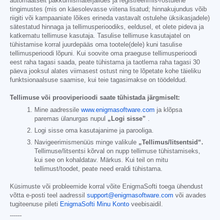
automaatselt pakkumismaterjalides ja registreerimis-/ostulehe
tingimustes (mis on käesolevasse viitena lisatud; hinnakujundus võib
riigiti või kampaaniate lõikes erineda vastavalt ostulehe üksikasjadele)
sätestatud hinnaga ja tellimusperioodiks, eeldusel, et olete pideva ja
katkematu tellimuse kasutaja. Tasulise tellimuse kasutajatel on
tühistamise korral juurdepääs oma tootele(dele) kuni tasulise
tellimusperioodi lõpuni. Kui soovite oma praeguse tellimusperioodi
eest raha tagasi saada, peate tühistama ja taotlema raha tagasi 30
päeva jooksul alates viimasest ostust ning te lõpetate kohe täieliku
funktsionaalsuse saamise, kui teie tagasimakse on töödeldud.
Tellimuse või prooviperioodi saate tühistada järgmiselt:
Mine aadressile
www.enigmasoftware.com
ja klõpsa
paremas ülanurgas nupul
„Logi sisse”
.
Logi sisse oma kasutajanime ja parooliga.
Navigeerimismenüüs minge valikule
„Tellimus/litsentsid“.
Tellimuse/litsentsi kõrval on nupp tellimuse tühistamiseks,
kui see on kohaldatav. Märkus. Kui teil on mitu
tellimust/toodet, peate need eraldi tühistama.
Küsimuste või probleemide korral võite EnigmaSofti toega ühendust
võtta e-posti teel aadressil
support@enigmasoftware.com
või avades
tugiteenuse pileti
EnigmaSofti Minu Konto
veebisaidil.
------