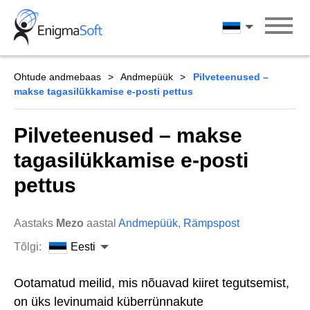
Skip
to
Eesti
content
Ohtude andmebaas
Andmepüük
Pilveteenused –
makse tagasilükkamise e-posti pettus
Pilveteenused – makse
tagasilükkamise e-posti
pettus
Aastaks
Mezo
aastal
Andmepüük
,
Rämpspost
Tõlgi:
Eesti
Ootamatud meilid, mis nõuavad kiiret tegutsemist,
on üks levinumaid küberrünnakute