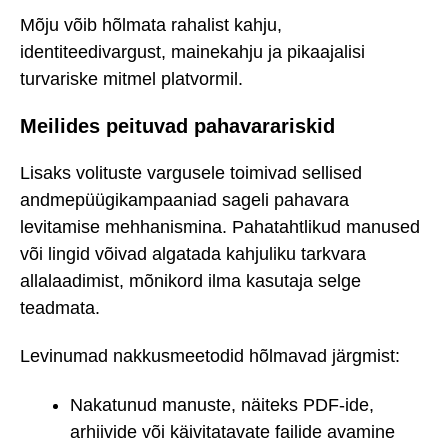
Mõju võib hõlmata rahalist kahju,
identiteedivargust, mainekahju ja pikaajalisi
turvariske mitmel platvormil.
Meilides peituvad pahavarariskid
Lisaks volituste vargusele toimivad sellised
andmepüügikampaaniad sageli pahavara
levitamise mehhanismina. Pahatahtlikud manused
või lingid võivad algatada kahjuliku tarkvara
allalaadimist, mõnikord ilma kasutaja selge
teadmata.
Levinumad nakkusmeetodid hõlmavad järgmist:
Nakatunud manuste, näiteks PDF-ide,
arhiivide või käivitatavate failide avamine