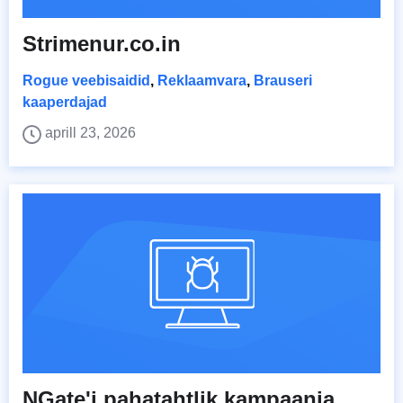
Strimenur.co.in
Rogue veebisaidid
,
Reklaamvara
,
Brauseri
kaaperdajad
aprill 23, 2026
NGate'i pahatahtlik kampaania