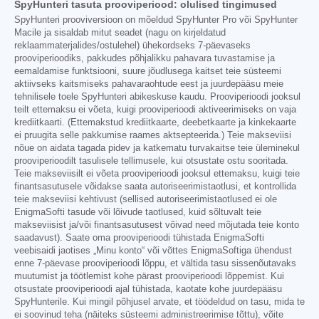
SpyHunteri tasuta prooviperiood: olulised tingimused
SpyHunteri prooviversioon on mõeldud SpyHunter Pro või SpyHunter
Macile ja sisaldab mitut seadet (nagu on kirjeldatud
reklaammaterjalides/ostulehel) ühekordseks 7-päevaseks
prooviperioodiks, pakkudes põhjalikku pahavara tuvastamise ja
eemaldamise funktsiooni, suure jõudlusega kaitset teie süsteemi
aktiivseks kaitsmiseks pahavaraohtude eest ja juurdepääsu meie
tehnilisele toele SpyHunteri abikeskuse kaudu. Prooviperioodi jooksul
teilt ettemaksu ei võeta, kuigi prooviperioodi aktiveerimiseks on vaja
krediitkaarti. (Ettemakstud krediitkaarte, deebetkaarte ja kinkekaarte
ei pruugita selle pakkumise raames aktsepteerida.) Teie makseviisi
nõue on aidata tagada pidev ja katkematu turvakaitse teie üleminekul
prooviperioodilt tasulisele tellimusele, kui otsustate ostu sooritada.
Teie makseviisilt ei võeta prooviperioodi jooksul ettemaksu, kuigi teie
finantsasutusele võidakse saata autoriseerimistaotlusi, et kontrollida
teie makseviisi kehtivust (sellised autoriseerimistaotlused ei ole
EnigmaSofti tasude või lõivude taotlused, kuid sõltuvalt teie
makseviisist ja/või finantsasutusest võivad need mõjutada teie konto
saadavust). Saate oma prooviperioodi tühistada EnigmaSofti
veebisaidi jaotises „Minu konto“ või võttes EnigmaSoftiga ühendust
enne 7-päevase prooviperioodi lõppu, et vältida tasu sissenõutavaks
muutumist ja töötlemist kohe pärast prooviperioodi lõppemist. Kui
otsustate prooviperioodi ajal tühistada, kaotate kohe juurdepääsu
SpyHunterile. Kui mingil põhjusel arvate, et töödeldud on tasu, mida te
ei soovinud teha (näiteks süsteemi administreerimise tõttu), võite