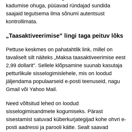
kadumise ohuga, püüavad ründajad sundida
saajaid tegutsema ilma sõnumi autentsust
kontrollimata.
„Taasaktiveerimise” lingi taga peituv lõks
Pettuse keskmes on pahatahtlik link, millel on
tavaliselt silt näiteks „Maksa taasaktiveerimise eest
2,99 dollarit”. Sellele klõpsamine suunab kasutaja
petturlikule sisselogimislehele, mis on loodud
jäljendama populaarseid e-posti teenuseid, nagu
Gmail või Yahoo Mail.
Need võltsitud lehed on loodud
sisselogimisandmete kogumiseks. Pärast
sisestamist satuvad küberkurjategijad kohe ohvri e-
posti aadressi ja parooli kätte. Sealt saavad