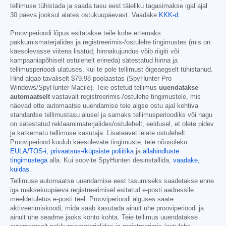
tellimuse tühistada ja saada tasu eest täieliku tagasimakse igal ajal
30 päeva jooksul alates ostukuupäevast. Vaadake
KKK-d
.
Prooviperioodi lõpus esitatakse teile kohe ettemaks
pakkumismaterjalides ja registreerimis-/ostulehe tingimustes (mis on
käesolevasse viitena lisatud; hinnakujundus võib riigiti või
kampaaniapõhiselt ostulehelt erineda) sätestatud hinna ja
tellimusperioodi ulatuses, kui te pole tellimust õigeaegselt tühistanud.
Hind algab tavaliselt
$79.98
poolaastas (SpyHunter Pro
Windows/SpyHunter Macile). Teie ostetud tellimus
uuendatakse
automaatselt
vastavalt registreerimis-/ostulehe tingimustele, mis
näevad ette automaatse uuendamise teie algse ostu ajal kehtiva
standardse tellimustasu alusel ja samaks tellimusperioodiks või nagu
on sätestatud reklaamimaterjalides/ostulehelt, eeldusel, et olete pidev
ja katkematu tellimuse kasutaja. Lisateavet leiate ostulehelt.
Prooviperiood kuulub käesolevate tingimuste, teie nõusoleku
EULA/TOS-i,
privaatsus-/küpsiste poliitika
ja
allahindluste
tingimustega
alla. Kui soovite SpyHunteri desinstallida,
vaadake,
kuidas
.
Tellimuse automaatse uuendamise eest tasumiseks saadetakse enne
iga maksekuupäeva registreerimisel esitatud e-posti aadressile
meeldetuletus e-posti teel. Prooviperioodi alguses saate
aktiveerimiskoodi, mida saab kasutada ainult ühe prooviperioodi ja
ainult ühe seadme jaoks konto kohta. Teie tellimus uuendatakse