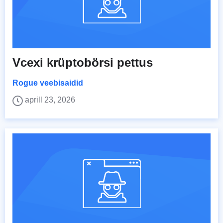
Vcexi krüptobörsi pettus
Rogue veebisaidid
aprill 23, 2026