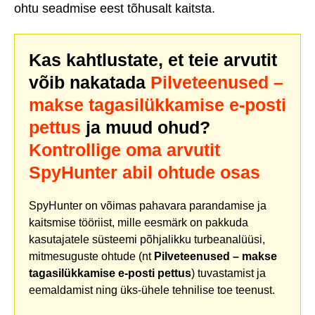
ohtu seadmise eest tõhusalt kaitsta.
Kas kahtlustate, et teie arvutit
võib nakatada
Pilveteenused –
makse tagasilükkamise e-posti
pettus
ja muud ohud?
Kontrollige oma arvutit
SpyHunter abil ohtude osas
SpyHunter on võimas pahavara parandamise ja
kaitsmise tööriist, mille eesmärk on pakkuda
kasutajatele süsteemi põhjalikku turbeanalüüsi,
mitmesuguste ohtude (nt
Pilveteenused – makse
tagasilükkamise e-posti pettus
) tuvastamist ja
eemaldamist ning üks-ühele tehnilise toe teenust.