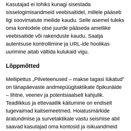
Kasutajad ei tohiks kunagi sisestada
sisselogimisandmeid veebisaitidel, millele pääseb
ligi soovimatute meilide kaudu. Selle asemel tuleks
oma kontodele otse juurde pääseda ametlike
veebisaitide või rakenduste kaudu. Saatja
autentsuse kontrollimine ja URL-ide hoolikas
uurimine aitab vältida kulukaid vigu.
Lõppmõtted
Meilipettus „Pilveteenused – makse tagasi lükatud”
on tänapäevaste andmepüügitaktikate õpikunäide
– lihtne, veenev ja potentsiaalselt kahjulik.
Teadlikkus ja ettevaatlik käitumine on endiselt
tugevaimad kaitsemeetmed. Hoiatusmärkide
äratundmise ja survetaktikale vastu seismise abil
saavad kasutajad oma kontosid ja isikuandmeid