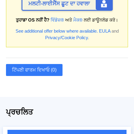
ਮਲਟੀ-ਲਾਈਸੈਂਸ ਛੂਟ ਦਾ ਹਵਾਲਾ
ਤੁਹਾਡਾ OS ਨਹੀਂ ਹੈ?
ਵਿੰਡੋਜ਼®
ਅਤੇ
ਮੈਕ®
ਲਈ ਡਾਊਨਲੋਡ ਕਰੋ।
See additional offer below where available.
EULA
and
Privacy/Cookie Policy
.
ਟਿੱਪਣੀ ਫਾਰਮ ਦਿਖਾਓ (0)
ਪ੍ਰਚਲਿਤ