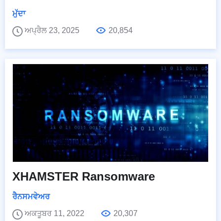
ਮੁੱਦਾ
ਅਪ੍ਰੈਲ 23, 2025
20,854
XHAMSTER Ransomware
ਰੈਨਸਮਵੇਅਰ
ਅਕਤੂਬਰ 11, 2022
20,307