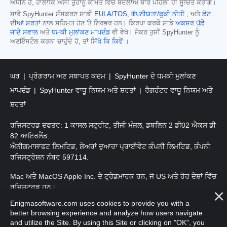
ਅਧੀਨ ਹੈ, ਹਾਲਾਂਕਿ ਅਸੀਂ ਤੁਹਾਨੂੰ ਕੀਮਤ ਵਿੱਚ ਬਦਲਾਅ ਬਾਰੇ ਪਹਿਲਾਂ ਹੀ ਸੂਚਿਤ ਕਰਾਂਗੇ।
ਸਾਰੇ SpyHunter ਸੰਸਕਰਣ ਸਾਡੀ
EULA/TOS
,
ਗੋਪਨੀਯਤਾ/ਕੂਕੀ ਨੀਤੀ
, ਅਤੇ
ਛੋਟ
ਦੀਆਂ ਸ਼ਰਤਾਂ
ਨਾਲ ਸਹਿਮਤ ਹੋਣ 'ਤੇ ਨਿਰਭਰ ਹਨ। ਕਿਰਪਾ ਕਰਕੇ ਸਾਡੇ
ਅਕਸਰ ਪੁੱਛੇ
ਜਾਂਦੇ ਸਵਾਲ
ਅਤੇ
ਧਮਕੀ ਮੁਲਾਂਕਣ ਮਾਪਦੰਡ
ਵੀ ਵੇਖੋ। ਜੇਕਰ ਤੁਸੀਂ SpyHunter ਨੂੰ
ਅਣਇੰਸਟੌਲ ਕਰਨਾ ਚਾਹੁੰਦੇ ਹੋ,
ਤਾਂ ਸਿੱਖੋ ਕਿ ਕਿਵੇਂ
।
ਘਰ
ਪ੍ਰੋਗਰਾਮ ਅਣ ਸਥਾਪਤ ਕਦਮ
SpyHunter ਦੇ ਧਮਕੀ ਮੁਲਾਂਕਣ
ਮਾਪਦੰਡ
SpyHunter ਵਾਧੂ ਨਿਯਮ ਅਤੇ ਸ਼ਰਤਾਂ
ਰੈਗਹੰਟਰ ਵਾਧੂ ਨਿਯਮ ਅਤੇ
ਸ਼ਰਤਾਂ
ਰਜਿਸਟਰਡ ਦਫਤਰ: 1 ਕਾਸਲ ਸਟ੍ਰੀਟ, ਤੀਜੀ ਮੰਜ਼ਲ, ਡਬਲਿਨ 2 ਡੀ02 ਐਕਸ ਡੀ
82 ਆਇਰਲੈਂਡ.
ਐਨੀਗਮਾਸਾਫਟ ਲਿਮਟਿਡ, ਸ਼ੇਅਰਾਂ ਦੁਆਰਾ ਪ੍ਰਾਈਵੇਟ ਕੰਪਨੀ ਲਿਮਟਿਡ, ਕੰਪਨੀ
ਰਜਿਸਟ੍ਰੇਸ਼ਨ ਨੰਬਰ 597114.
Mac ਅਤੇ MacOS Apple Inc. ਦੇ ਟ੍ਰੇਡਮਾਰਕ ਹਨ, ਜੋ US ਅਤੇ ਹੋਰ ਦੇਸ਼ਾਂ ਵਿੱਚ
ਰਜਿਸਟਰਡ ਹਨ।
Enigmasoftware.com uses cookies to provide you with a
ਕਾਪੀਰਾਈਟ 2016-
2026
. ਐਨੀਗਮਾਸੋਫਟ ਲਿਮਟਿਡ ਸਾਰੇ ਹੱਕ ਰਾਖਵੇਂ ਹਨ.
better browsing experience and analyze how users navigate
and utilize the Site. By using this Site or clicking on "OK", you