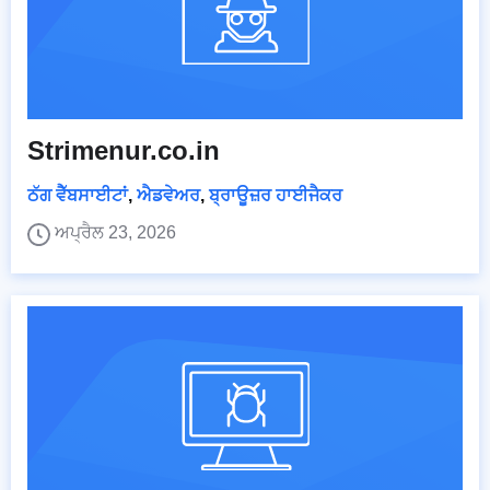
Strimenur.co.in
ਠੱਗ ਵੈੱਬਸਾਈਟਾਂ
,
ਐਡਵੇਅਰ
,
ਬ੍ਰਾਊਜ਼ਰ ਹਾਈਜੈਕਰ
ਅਪ੍ਰੈਲ 23, 2026