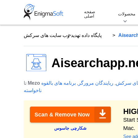
Skip
صفحه
to
محصولات
اصلی
content
Aisearc
پایگاه داده تهدید
وب سایت های سرکش
Aisearchapp.n
ای سرکش
,
ربایندگان مرورگر
,
برنامه های بالقوه
Mezo
تا
ناخواسته
HI
Scan & Remove Now
Protect & clean 
Mac.
شکارچی جاسوس
See add