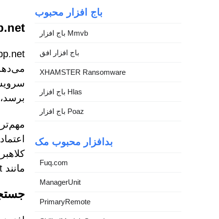
باج افزار محبوب
searchapp.net
باج افزار Mmvb
باج افزار افق
می‌دهد
XHAMSTER Ransomware
سرویس‌
باج افزار Hlas
برسد، 
باج افزار Poaz
مهم‌تر
اعتماد
بدافزار محبوب مک
کلاهبر
Fuq.com
مانند aisearchapp.net، خطرات غیرضروری را در مرور روزانه ایجاد می‌کند.
ManagerUnit
جستجو
PrimaryRemote