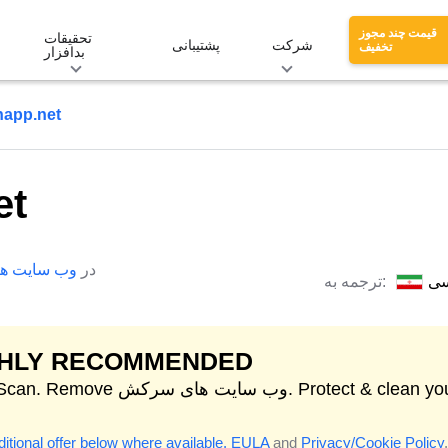
قیمت چند مجوز
تحقیقات
شرکت
پشتیبانی
تخفیف
بدافزار
happ.net
et
در
وب سایت ه
سی
ترجمه به:
GHLY RECOMMENDED
Start Scan. Remove وب سایت های سرکش. your
itional offer below where available.
EULA
and
Privacy/Cookie Policy
.