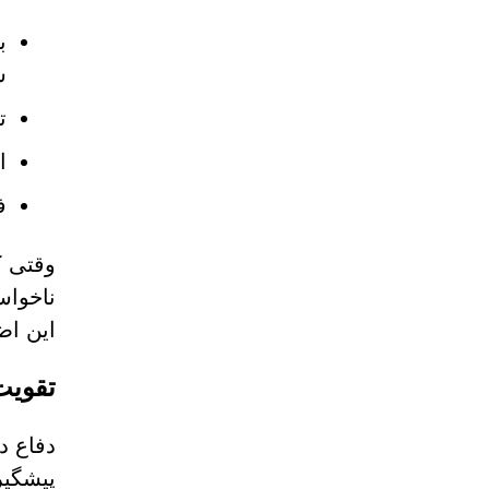
ب
ش
ت
ا
ف
وقتی ک
ناخواس
این اض
تقویت
پیشگیر