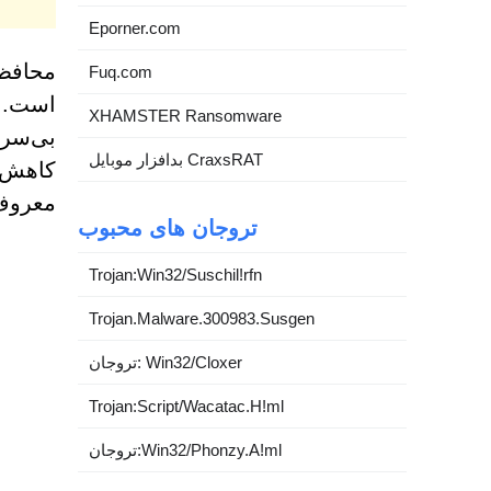
Eporner.com
محافظت
Fuq.com
XHAMSTER Ransomware
بی‌سرو
بدافزار موبایل CraxsRAT
معروف به earch
تروجان های محبوب
Trojan:Win32/Suschil!rfn
Trojan.Malware.300983.Susgen
تروجان: Win32/Cloxer
Trojan:Script/Wacatac.H!ml
تروجان:Win32/Phonzy.A!ml