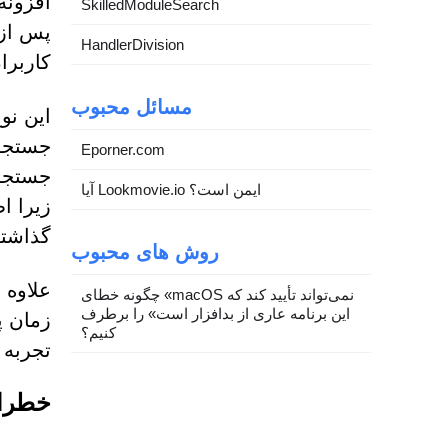
SkilledModuleSearch
پس از 
HandlerDivision
کاربرا
مسائل محبوب
این نو
جستجوی
Eporner.com
جستجوه
آیا Lookmovie.io ایمن است؟
زیرا ا
گذاشته
روش های محبوب
علاوه 
چگونه خطای «macOS نمی‌تواند تأیید کند که
این برنامه عاری از بدافزار است» را برطرف
زمان پ
کنیم؟
تجربه 
خطرات