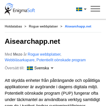
Skip
to
Svenska
content
Hotdatabas
Rogue webbplatser
Aisearchapp.net
Aisearchapp.net
Med
Mezo
år
Rogue webbplatser
,
Webbläsarkapare
,
Potentiellt oönskade program
Översätt till:
Svenska
Att skydda enheter från påträngande och opålitliga
applikationer är avgörande i dagens digitala miljö.
Potentiellt oönskade program (PUP) fungerar ofta
under täckmantel av användbara verktyg samtidigt
som de i tysthet ändrar systeminställningar,