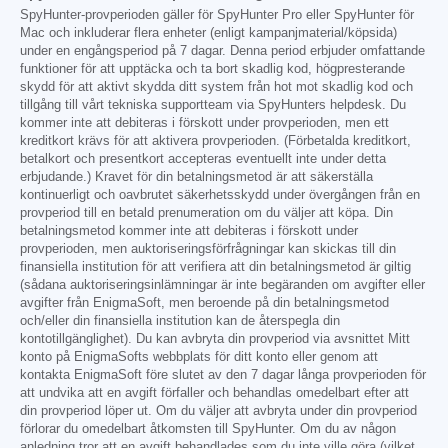
SpyHunter-provperioden gäller för SpyHunter Pro eller SpyHunter för
Mac och inkluderar flera enheter (enligt kampanjmaterial/köpsida)
under en engångsperiod på 7 dagar. Denna period erbjuder omfattande
funktioner för att upptäcka och ta bort skadlig kod, högpresterande
skydd för att aktivt skydda ditt system från hot mot skadlig kod och
tillgång till vårt tekniska supportteam via SpyHunters helpdesk. Du
kommer inte att debiteras i förskott under provperioden, men ett
kreditkort krävs för att aktivera provperioden. (Förbetalda kreditkort,
betalkort och presentkort accepteras eventuellt inte under detta
erbjudande.) Kravet för din betalningsmetod är att säkerställa
kontinuerligt och oavbrutet säkerhetsskydd under övergången från en
provperiod till en betald prenumeration om du väljer att köpa. Din
betalningsmetod kommer inte att debiteras i förskott under
provperioden, men auktoriseringsförfrågningar kan skickas till din
finansiella institution för att verifiera att din betalningsmetod är giltig
(sådana auktoriseringsinlämningar är inte begäranden om avgifter eller
avgifter från EnigmaSoft, men beroende på din betalningsmetod
och/eller din finansiella institution kan de återspegla din
kontotillgänglighet). Du kan avbryta din provperiod via avsnittet Mitt
konto på EnigmaSofts webbplats för ditt konto eller genom att
kontakta EnigmaSoft före slutet av den 7 dagar långa provperioden för
att undvika att en avgift förfaller och behandlas omedelbart efter att
din provperiod löper ut. Om du väljer att avbryta under din provperiod
förlorar du omedelbart åtkomsten till SpyHunter. Om du av någon
anledning tror att en avgift behandlades som du inte ville göra (vilket