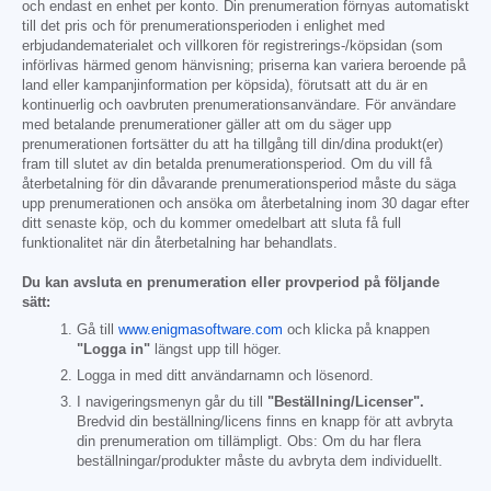
och endast en enhet per konto. Din prenumeration förnyas automatiskt
till det pris och för prenumerationsperioden i enlighet med
erbjudandematerialet och villkoren för registrerings-/köpsidan (som
införlivas härmed genom hänvisning; priserna kan variera beroende på
land eller kampanjinformation per köpsida), förutsatt att du är en
kontinuerlig och oavbruten prenumerationsanvändare. För användare
med betalande prenumerationer gäller att om du säger upp
prenumerationen fortsätter du att ha tillgång till din/dina produkt(er)
fram till slutet av din betalda prenumerationsperiod. Om du vill få
återbetalning för din dåvarande prenumerationsperiod måste du säga
upp prenumerationen och ansöka om återbetalning inom 30 dagar efter
ditt senaste köp, och du kommer omedelbart att sluta få full
funktionalitet när din återbetalning har behandlats.
Du kan avsluta en prenumeration eller provperiod på följande
sätt:
Gå till
www.enigmasoftware.com
och klicka på knappen
"Logga in"
längst upp till höger.
Logga in med ditt användarnamn och lösenord.
I navigeringsmenyn går du till
"Beställning/Licenser".
Bredvid din beställning/licens finns en knapp för att avbryta
din prenumeration om tillämpligt. Obs: Om du har flera
beställningar/produkter måste du avbryta dem individuellt.