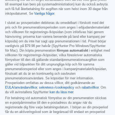
till exempel kan bero på systemadministration) kan du också avbryta
och få full återbetalning för avgiften när som helst inom 30 dagar från
inköpsdatumet. Se
Vanliga frågor
.
I slutet av provperioden debiteras du omedelbart i förskott med det
pris och för prenumerationsperioden som anges i erbjudandematerialet
och villkoren för registrerings-/köpsidan (som införlivas häri genom
hänvisning; priserna kan variera beroende på land eller kampanj per
köpsida) om du inte har sagt upp prenumerationen i tid. Priset börjar
vanligtvis på
$79.98
per halvår (SpyHunter Pro Windows/SpyHunter
för Mac). Din köpta prenumeration
förnyas automatiskt
i enlighet med
villkoren för registrerings-/köpsidan, vilka föreskriver automatiska
förnyelser till den då gällande standardprenumerationsavgiften som
gäller vid tidpunkten för ditt ursprungliga köp och för samma
prenumerationsperiod eller som anges i kampanjmaterialet/köpsidan,
förutsatt att du är en kontinuerlig och oavbruten
prenumerationsanvändare. Se köpsidan för mer information.
Provperioden omfattas av dessa villkor, ditt godkännande av
EULA/användarvillkor
,
sekretess-/cookiepolicy
och
rabattvillkor
. Om
du vill avinstallera SpyHunter
kan du läsa mer
.
För betalning vid automatisk förnyelse av din prenumeration skickas
en e-postpåminnelse till den e-postadress du angav när du
registrerade dig före varje betalningsdatum. I början av din provperiod
får du en aktiveringskod som är begränsad till endast en provperiod