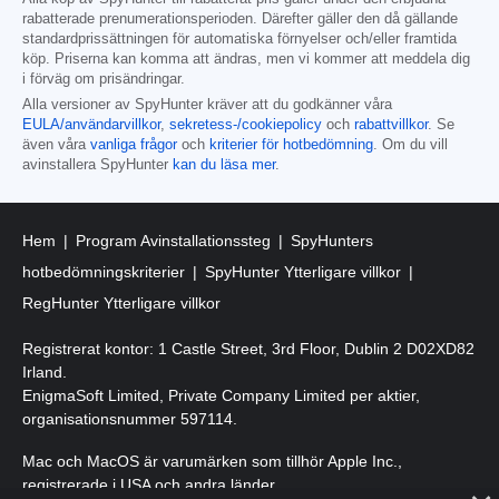
rabatterade prenumerationsperioden. Därefter gäller den då gällande
standardprissättningen för automatiska förnyelser och/eller framtida
köp. Priserna kan komma att ändras, men vi kommer att meddela dig
i förväg om prisändringar.
Alla versioner av SpyHunter kräver att du godkänner våra
EULA/användarvillkor
,
sekretess-/cookiepolicy
och
rabattvillkor
. Se
även våra
vanliga frågor
och
kriterier för hotbedömning
. Om du vill
avinstallera SpyHunter
kan du läsa mer
.
Hem
Program Avinstallationssteg
SpyHunters
hotbedömningskriterier
SpyHunter Ytterligare villkor
RegHunter Ytterligare villkor
Registrerat kontor: 1 Castle Street, 3rd Floor, Dublin 2 D02XD82
Irland.
EnigmaSoft Limited, Private Company Limited per aktier,
organisationsnummer 597114.
Mac och MacOS är varumärken som tillhör Apple Inc.,
registrerade i USA och andra länder.