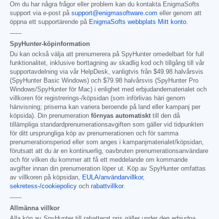
Om du har några frågor eller problem kan du kontakta EnigmaSofts
support via e-post på
support@enigmasoftware.com
eller genom att
öppna ett supportärende på
EnigmaSofts webbplats Mitt konto
.
------
SpyHunter-köpinformation
Du kan också välja att prenumerera på SpyHunter omedelbart för full
funktionalitet, inklusive borttagning av skadlig kod och tillgång till vår
supportavdelning via vår HelpDesk, vanligtvis från
$49.98
halvårsvis
(SpyHunter Basic Windows) och
$79.98
halvårsvis (SpyHunter Pro
Windows/SpyHunter för Mac) i enlighet med erbjudandematerialet och
villkoren för registrerings-/köpsidan (som införlivas häri genom
hänvisning; priserna kan variera beroende på land eller kampanj per
köpsida). Din prenumeration
förnyas automatiskt
till den då
tillämpliga standardprenumerationsavgiften som gäller vid tidpunkten
för ditt ursprungliga köp av prenumerationen och för samma
prenumerationsperiod eller som anges i kampanjmaterialet/köpsidan,
förutsatt att du är en kontinuerlig, oavbruten prenumerationsanvändare
och för vilken du kommer att få ett meddelande om kommande
avgifter innan din prenumeration löper ut. Köp av SpyHunter omfattas
av villkoren på köpsidan,
EULA/användarvillkor
,
sekretess-/cookiepolicy
och
rabattvillkor
.
------
Allmänna villkor
Alla köp av SpyHunter till rabatterat pris gäller under den erbjudna