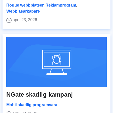
Rogue webbplatser
,
Reklamprogram
,
Webbläsarkapare
april 23, 2026
NGate skadlig kampanj
Mobil skadlig programvara