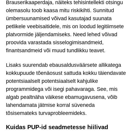
Brauserikaaperdaja, näiteks tehisintellekti otsingu
olemasolu toob kaasa mitu riskikihti. Sunnitud
ümbersuunamised võivad kasutajad suunata
petlikele veebisaitidele, mis on loodud legitiimsete
platvormide jäljendamiseks. Need lehed võivad
proovida varastada sisselogimisandmeid,
finantsandmeid või muud tundlikku teavet.
Lisaks suurendab ebausaldusväärsete allikatega
kokkupuude tõenäosust sattuda kokku täiendavate
potentsiaalselt potentsiaalselt kahjulike
programmidega või isegi pahavaraga. See, mis
algab pealtnäha väikese ebamugavusena, võib
lahendamata jätmise korral süveneda
tõsisemateks turvaprobleemideks.
Kuidas PUP-id seadmetesse hiilivad