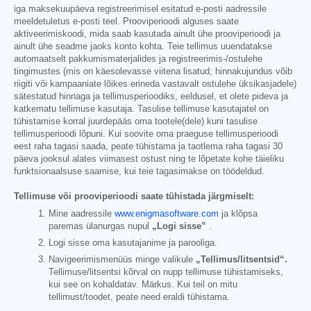
iga maksekuupäeva registreerimisel esitatud e-posti aadressile
meeldetuletus e-posti teel. Prooviperioodi alguses saate
aktiveerimiskoodi, mida saab kasutada ainult ühe prooviperioodi ja
ainult ühe seadme jaoks konto kohta. Teie tellimus uuendatakse
automaatselt pakkumismaterjalides ja registreerimis-/ostulehe
tingimustes (mis on käesolevasse viitena lisatud; hinnakujundus võib
riigiti või kampaaniate lõikes erineda vastavalt ostulehe üksikasjadele)
sätestatud hinnaga ja tellimusperioodiks, eeldusel, et olete pideva ja
katkematu tellimuse kasutaja. Tasulise tellimuse kasutajatel on
tühistamise korral juurdepääs oma tootele(dele) kuni tasulise
tellimusperioodi lõpuni. Kui soovite oma praeguse tellimusperioodi
eest raha tagasi saada, peate tühistama ja taotlema raha tagasi 30
päeva jooksul alates viimasest ostust ning te lõpetate kohe täieliku
funktsionaalsuse saamise, kui teie tagasimakse on töödeldud.
Tellimuse või prooviperioodi saate tühistada järgmiselt:
Mine aadressile
www.enigmasoftware.com
ja klõpsa
paremas ülanurgas nupul
„Logi sisse”
.
Logi sisse oma kasutajanime ja parooliga.
Navigeerimismenüüs minge valikule
„Tellimus/litsentsid“.
Tellimuse/litsentsi kõrval on nupp tellimuse tühistamiseks,
kui see on kohaldatav. Märkus. Kui teil on mitu
tellimust/toodet, peate need eraldi tühistama.