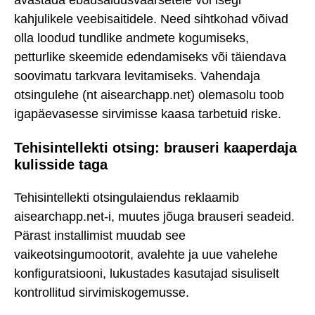
avastada ebausaldusväärsetele või isegi
kahjulikele veebisaitidele. Need sihtkohad võivad
olla loodud tundlike andmete kogumiseks,
petturlike skeemide edendamiseks või täiendava
soovimatu tarkvara levitamiseks. Vahendaja
otsingulehe (nt aisearchapp.net) olemasolu toob
igapäevasesse sirvimisse kaasa tarbetuid riske.
Tehisintellekti otsing: brauseri kaaperdaja
kulisside taga
Tehisintellekti otsingulaiendus reklaamib
aisearchapp.net-i, muutes jõuga brauseri seadeid.
Pärast installimist muudab see
vaikeotsingumootorit, avalehte ja uue vahelehe
konfiguratsiooni, lukustades kasutajad sisuliselt
kontrollitud sirvimiskogemusse.