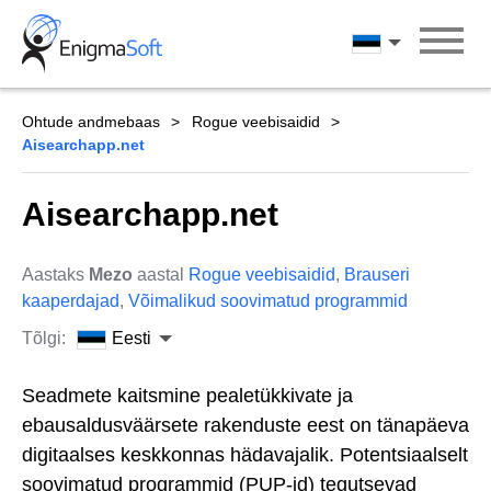
Skip
to
Eesti
content
Ohtude andmebaas
Rogue veebisaidid
Aisearchapp.net
Aisearchapp.net
Aastaks
Mezo
aastal
Rogue veebisaidid
,
Brauseri
kaaperdajad
,
Võimalikud soovimatud programmid
Tõlgi:
Eesti
Seadmete kaitsmine pealetükkivate ja
ebausaldusväärsete rakenduste eest on tänapäeva
digitaalses keskkonnas hädavajalik. Potentsiaalselt
soovimatud programmid (PUP-id) tegutsevad