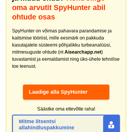
oma arvutit SpyHunter abil
ohtude osas
SpyHunter on võimas pahavara parandamise ja
kaitsmise tööriist, mille eesmärk on pakkuda
kasutajatele süsteemi põhjalikku turbeanalüüsi,
mitmesuguste ohtude (nt
Aisearchapp.net
)
tuvastamist ja eemaldamist ning üks-ühele tehnilise
toe teenust.
Laadige alla SpyHunter
Säästke oma ettevõtte raha!
Mitme litsentsi
allahindluspakkumine