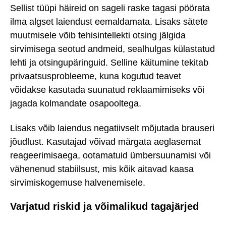
Sellist tüüpi häireid on sageli raske tagasi pöörata
ilma algset laiendust eemaldamata. Lisaks sätete
muutmisele võib tehisintellekti otsing jälgida
sirvimisega seotud andmeid, sealhulgas külastatud
lehti ja otsingupäringuid. Selline käitumine tekitab
privaatsusprobleeme, kuna kogutud teavet
võidakse kasutada suunatud reklaamimiseks või
jagada kolmandate osapooltega.
Lisaks võib laiendus negatiivselt mõjutada brauseri
jõudlust. Kasutajad võivad märgata aeglasemat
reageerimisaega, ootamatuid ümbersuunamisi või
vähenenud stabiilsust, mis kõik aitavad kaasa
sirvimiskogemuse halvenemisele.
Varjatud riskid ja võimalikud tagajärjed