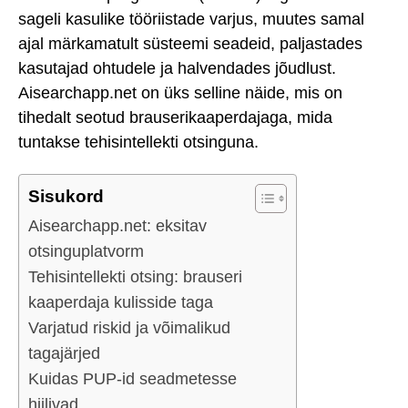
sageli kasulike tööriistade varjus, muutes samal
ajal märkamatult süsteemi seadeid, paljastades
kasutajad ohtudele ja halvendades jõudlust.
Aisearchapp.net on üks selline näide, mis on
tihedalt seotud brauserikaaperdajaga, mida
tuntakse tehisintellekti otsinguna.
Sisukord
Aisearchapp.net: eksitav
otsinguplatvorm
Tehisintellekti otsing: brauseri
kaaperdaja kulisside taga
Varjatud riskid ja võimalikud
tagajärjed
Kuidas PUP-id seadmetesse
hiilivad