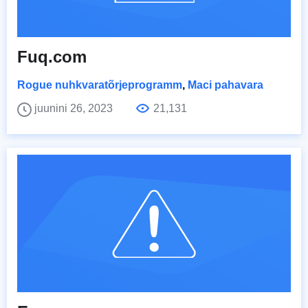
Fuq.com
Rogue nuhkvaratõrjeprogramm
,
Maci pahavara
juunini 26, 2023
21,131