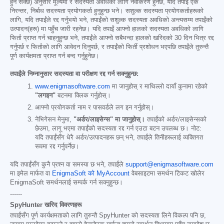
हुन सक्छ) अनुसार मूल्यमा र सदस्यता अवधिको लागि नवीकरण हुनेछ, यदि तपाईं एक
निरन्तर, निर्बाध सदस्यता प्रयोगकर्ता हुनुहुन्छ भने। सशुल्क सदस्यता प्रयोगकर्ताहरूको
लागि, यदि तपाईंले रद्द गर्नुभयो भने, तपाईंको सशुल्क सदस्यता अवधिको अन्त्यसम्म तपाईंको
उत्पादन(हरू) मा पहुँच जारी रहनेछ। यदि तपाईं आफ्नो हालको सदस्यता अवधिको लागि
फिर्ता प्राप्त गर्न चाहनुहुन्छ भने, तपाईंले आफ्नो सबैभन्दा हालको खरिदको 30 दिन भित्र रद्द
गर्नुपर्छ र फिर्ताको लागि आवेदन दिनुपर्छ, र तपाईंको फिर्ती प्रशोधन भएपछि तपाईंले तुरुन्तै
पूर्ण कार्यक्षमता प्राप्त गर्न बन्द गर्नुहुनेछ।
तपाईंले निम्नानुसार सदस्यता वा परीक्षण रद्द गर्न सक्नुहुन्छ:
www.enigmasoftware.com
मा जानुहोस् र माथिल्लो दायाँ कुनामा रहेको
"लगइन"
बटनमा क्लिक गर्नुहोस्।
आफ्नो प्रयोगकर्ता नाम र पासवर्डले लग इन गर्नुहोस्।
नेभिगेसन मेनुमा,
"अर्डर/लाइसेन्स" मा जानुहोस्।
तपाईंको अर्डर/लाइसेन्सको
छेउमा, लागू भएमा तपाईंको सदस्यता रद्द गर्न एउटा बटन उपलब्ध छ। नोट:
यदि तपाईंसँग धेरै अर्डर/उत्पादनहरू छन् भने, तपाईंले तिनीहरूलाई व्यक्तिगत
रूपमा रद्द गर्नुपर्नेछ।
यदि तपाईंसँग कुनै प्रश्न वा समस्या छ भने, तपाईंले
support@enigmasoftware.com
मा इमेल मार्फत वा
EnigmaSoft को MyAccount
वेबसाइटमा समर्थन टिकट खोलेर
EnigmaSoft समर्थनलाई सम्पर्क गर्न सक्नुहुन्छ।
------
SpyHunter खरिद विवरणहरू
तपाईंसँग पूर्ण कार्यक्षमताको लागि तुरुन्तै SpyHunter को सदस्यता लिने विकल्प पनि छ,