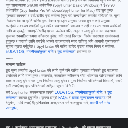
जसमा मालवेयर हटाउने र हाम्रो हेल्पडेस्क मार्फत हाम्रो समर्थन विभागमा पहुँच समावेश छ,
जुन सामान्यतया
$49.98
अर्धवार्षिक (SpyHunter Basic Windows) र
$79.98
अर्धवार्षिक (SpyHunter Pro Windows/SpyHunter for Mac) बाट सुरु हुन्छ।
प्रस्ताव सामग्री र दर्ता/खरीद पृष्ठ सर्तहरू (जुन यहाँ सन्दर्भद्वारा समावेश गरिएको छ; मूल्य
निर्धारण देश वा प्रति खरिद पृष्ठ विवरण प्रवर्द्धन अनुसार फरक हुन सक्छ) अनुसार।
तपाईंको सदस्यता तपाईंको मूल खरिद सदस्यताको समयमा र उही सदस्यता समय अवधिको
लागि वा प्रवर्द्धन सामग्री/खरीद पृष्ठमा उल्लेख गरिए अनुसार लागू हुने मानक सदस्यता
शुल्कमा
स्वचालित रूपमा
नवीकरण हुनेछ, यदि तपाईं निरन्तर, निर्बाध सदस्यता प्रयोगकर्ता
हुनुहुन्छ र जसको लागि तपाईंले आफ्नो सदस्यताको म्याद सकिनु अघि आगामी शुल्कहरूको
सूचना प्राप्त गर्नुहुनेछ। SpyHunter को खरिद खरिद पृष्ठमा रहेका नियम र सर्तहरू,
EULA/TOS
,
गोपनीयता/कुकी नीति
र
छुट सर्तहरूको
अधीनमा छ।
------
सामान्य सर्तहरू
छुट मूल्य अन्तर्गत SpyHunter को लागि कुनै पनि खरिद प्रस्ताव गरिएको छुट सदस्यता
अवधिको लागि मान्य हुन्छ। त्यसपछि, स्वचालित नवीकरण र/वा भविष्यका खरिदहरूको लागि
तत्काल लागू हुने मानक मूल्य निर्धारण लागू हुनेछ। मूल्य निर्धारण परिवर्तनको विषय हो, यद्यपि
हामी तपाईंलाई मूल्य परिवर्तनको अग्रिम सूचना दिनेछौं।
सबै SpyHunter संस्करणहरू हाम्रो
EULA/TOS
,
गोपनीयता/कुकी नीति
, र
छुट
सर्तहरूमा
सहमत हुनुपर्नेछ। कृपया हाम्रो
FAQs
र
खतरा मूल्याङ्कन मापदण्ड
पनि
हेर्नुहोस्। यदि तपाईं SpyHunter अनइन्स्टल गर्न चाहनुहुन्छ भने,
कसरी गर्ने भनेर
जान्नुहोस्
।
घर
कार्यक्रम अनइन्स्टल चरणहरू
SpyHunter को खतरा मूल्याङ्कन