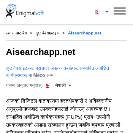
Skip
to
नेपाली
content
खतरा डाटाबेस
दुष्ट वेबसाइटहरू
Aisearchapp.net
Aisearchapp.net
दुष्ट वेबसाइटहरू
,
ब्राउजर अपहरणकर्ताहरू
,
सम्भावित अवांछित
कार्यक्रमहरू
मा
Mezo
सम्म
यसमा अनुवाद गर्नुहोस्:
नेपाली
आजको डिजिटल वातावरणमा हस्तक्षेपकारी र अविश्वसनीय
अनुप्रयोगहरूबाट उपकरणहरूलाई जोगाउनु आवश्यक छ।
सम्भावित अवांछित कार्यक्रमहरू (PUPs) प्रायः उपयोगी
उपकरणहरूको आडमा सञ्चालन हुन्छन् जबकि चुपचाप प्रणाली
सेटिङहरू परिवर्तन गर्छन्, प्रयोगकर्ताहरूलाई जोखिममा पार्छन्, र