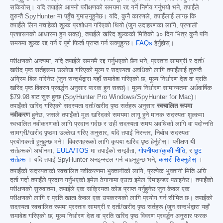
सकियोस्। यदि तपाईंले आफ्नो परीक्षणको समयमा रद्द गर्ने निर्णय गर्नुभयो भने, तपाईंले
तुरुन्तै SpyHunter मा पहुँच गुमाउनुहुनेछ। यदि, कुनै कारणले, तपाईंलाई लाग्छ कि
तपाईंले लिन नचाहेको शुल्क प्रशोधन गरिएको थियो (जुन उदाहरणका लागि, प्रणाली
प्रशासनको आधारमा हुन सक्छ), तपाईंले खरिद शुल्कको मितिको ३० दिन भित्र कुनै पनि
समयमा शुल्क रद्द गर्न र पूर्ण फिर्ता प्राप्त गर्न सक्नुहुन्छ।
FAQs
हेर्नुहोस्।
परीक्षणको अन्त्यमा, यदि तपाईंले समयमै रद्द गर्नुभएको छैन भने, प्रस्ताव सामग्री र दर्ता/
खरीद पृष्ठ सर्तहरूमा उल्लेख गरिएको मूल्य र सदस्यता अवधिको लागि तपाईंलाई तुरुन्तै
अग्रिम बिल गरिनेछ (जुन सन्दर्भद्वारा यहाँ समावेश गरिएको छ; मूल्य निर्धारण देश वा प्रति
खरिद पृष्ठ विवरण प्रवर्द्धन अनुसार फरक हुन सक्छ)। मूल्य निर्धारण सामान्यतया अर्धवार्षिक
$79.98
बाट सुरु हुन्छ (SpyHunter Pro Windows/SpyHunter for Mac)।
तपाईंको खरिद गरिएको सदस्यता दर्ता/खरीद पृष्ठ सर्तहरू अनुसार
स्वचालित रूपमा
नवीकरण
हुनेछ, जसले तपाईंको मूल खरिदको समयमा लागू हुने मानक सदस्यता शुल्कमा
स्वचालित नवीकरणको लागि प्रदान गर्दछ र उही सदस्यता समय अवधिको लागि वा पदोन्नति
सामग्री/खरीद पृष्ठमा उल्लेख गरिए अनुसार, यदि तपाईं निरन्तर, निर्बाध सदस्यता
प्रयोगकर्ता हुनुहुन्छ भने। विवरणहरूको लागि कृपया खरिद पृष्ठ हेर्नुहोस्। परीक्षण यी
सर्तहरूको अधीनमा,
EULA/TOS
मा तपाईंको सम्झौता,
गोपनीयता/कुकी नीति
, र
छुट
सर्तहरू
। यदि तपाईं SpyHunter अनइन्स्टल गर्न चाहनुहुन्छ भने,
कसरी सिक्नुहोस्
।
तपाईंको सदस्यताको स्वचालित नवीकरणमा भुक्तानीको लागि, प्रत्येक भुक्तानी मिति अघि
दर्ता गर्दा तपाईंले प्रदान गर्नुभएको इमेल ठेगानामा एउटा इमेल रिमाइन्डर पठाइनेछ। तपाईंको
परीक्षणको सुरुवातमा, तपाईंले एक सक्रियता कोड प्राप्त गर्नुहुनेछ जुन केवल एक
परीक्षणको लागि र प्रति खाता केवल एक उपकरणको लागि प्रयोग गर्न सीमित छ। तपाईंको
सदस्यता स्वचालित रूपमा प्रस्ताव सामग्री र दर्ता/खरीद पृष्ठ सर्तहरू (जुन सन्दर्भद्वारा यहाँ
समावेश गरिएको छ; मूल्य निर्धारण देश वा प्रति खरिद पृष्ठ विवरण प्रवर्द्धन अनुसार फरक