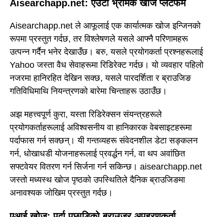
Aisearchapp.net: एउटा भ्रामक खोज प्लेटफर्म
Aisearchapp.net ले आफूलाई एक कार्यात्मक खोज इन्जिनको
रूपमा प्रस्तुत गर्दछ, तर विश्लेषणले यसले आफ्नै परिणामहरू
उत्पन्न गर्दैन भनेर देखाउँछ। बरु, यसले प्रयोगकर्ता प्रश्नहरूलाई
Yahoo जस्ता वैध सेवाहरूमा रिडिरेक्ट गर्दछ। यो व्यवहार पहिलो
नजरमा हानिरहित देखिन सक्छ, यसले पारदर्शिता र ब्राउजिङ
गतिविधिमाथि नियन्त्रणको बारेमा चिन्ताहरू उठाउँछ।
अझ महत्त्वपूर्ण कुरा, यस्ता रिडिरेक्सन संयन्त्रहरूले
प्रयोगकर्ताहरूलाई अविश्वसनीय वा हानिकारक वेबसाइटहरूमा
पर्दाफास गर्न सक्छन्। यी गन्तव्यहरू संवेदनशील डेटा सङ्कलन
गर्न, धोखाधडी योजनाहरूलाई प्रवर्द्धन गर्न, वा थप अवांछित
सफ्टवेयर वितरण गर्न सिर्जना गर्न सकिन्छ। aisearchapp.net
जस्तो मध्यस्थ खोज पृष्ठको उपस्थितिले दैनिक ब्राउजिङमा
अनावश्यक जोखिम प्रस्तुत गर्दछ।
एआई खोज: पर्दा पछाडिको ब्राउजर अपहरणकर्ता