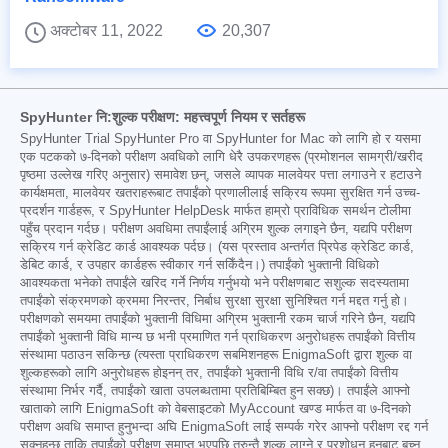
अक्टोबर 11, 2022
20,307
SpyHunter नि:शुल्क परीक्षण: महत्त्वपूर्ण नियम र सर्तहरू
SpyHunter Trial SpyHunter Pro वा SpyHunter for Mac को लागि हो र यसमा
एक पटकको ७-दिनको परीक्षण अवधिको लागि धेरै उपकरणहरू (प्रमोशनल सामग्री/खरीद
पृष्ठमा उल्लेख गरिए अनुसार) समावेश छन्, जसले व्यापक मालवेयर पत्ता लगाउने र हटाउने
कार्यक्षमता, मालवेयर खतराहरूबाट तपाईंको प्रणालीलाई सक्रिय रूपमा सुरक्षित गर्न उच्च-
प्रदर्शन गार्डहरू, र SpyHunter HelpDesk मार्फत हाम्रो प्राविधिक समर्थन टोलीमा
पहुँच प्रदान गर्दछ। परीक्षण अवधिमा तपाईंलाई अग्रिम शुल्क लगाइने छैन, यद्यपि परीक्षण
सक्रिय गर्न क्रेडिट कार्ड आवश्यक पर्दछ। (यस प्रस्ताव अन्तर्गत प्रिपेड क्रेडिट कार्ड,
डेबिट कार्ड, र उपहार कार्डहरू स्वीकार गर्न सकिँदैन।) तपाईंको भुक्तानी विधिको
आवश्यकता भनेको तपाईंले खरिद गर्ने निर्णय गर्नुभयो भने परीक्षणबाट सशुल्क सदस्यतामा
तपाईंको संक्रमणको क्रममा निरन्तर, निर्बाध सुरक्षा सुरक्षा सुनिश्चित गर्न मद्दत गर्नु हो।
परीक्षणको समयमा तपाईंको भुक्तानी विधिमा अग्रिम भुक्तानी रकम चार्ज गरिने छैन, यद्यपि
तपाईंको भुक्तानी विधि मान्य छ भनी प्रमाणित गर्न प्राधिकरण अनुरोधहरू तपाईंको वित्तीय
संस्थामा पठाउन सकिन्छ (त्यस्ता प्राधिकरण सबमिशनहरू EnigmaSoft द्वारा शुल्क वा
शुल्कहरूको लागि अनुरोधहरू होइनन् तर, तपाईंको भुक्तानी विधि र/वा तपाईंको वित्तीय
संस्थामा निर्भर गर्दै, तपाईंको खाता उपलब्धतामा प्रतिबिम्बित हुन सक्छ)। तपाईंले आफ्नो
खाताको लागि EnigmaSoft को वेबसाइटको MyAccount खण्ड मार्फत वा ७-दिनको
परीक्षण अवधि समाप्त हुनुभन्दा अघि EnigmaSoft लाई सम्पर्क गरेर आफ्नो परीक्षण रद्द गर्न
सक्नुहुन्छ ताकि तपाईंको परीक्षण समाप्त भएपछि तुरुन्तै शुल्क लाग्ने र प्रशोधन हुनबाट बच्न